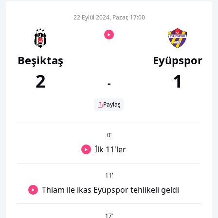
22 Eylül 2024, Pazar, 17:00
Beşiktaş
Eyüpspor
2
1
-
Paylaş
0
’
İlk 11'ler
11
’
Thiam ile ikas Eyüpspor tehlikeli geldi
17
’