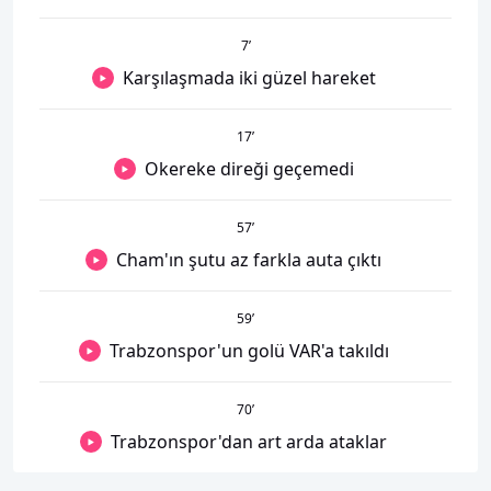
7
’
Karşılaşmada iki güzel hareket
17
’
Okereke direği geçemedi
57
’
Cham'ın şutu az farkla auta çıktı
59
’
Trabzonspor'un golü VAR'a takıldı
70
’
Trabzonspor'dan art arda ataklar