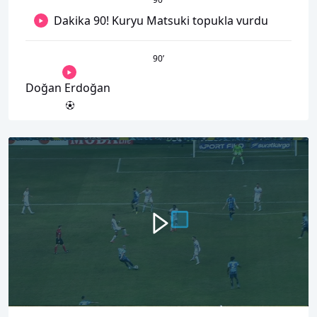
Dakika 90! Kuryu Matsuki topukla vurdu
90
’
Doğan Erdoğan
00:00
00:26