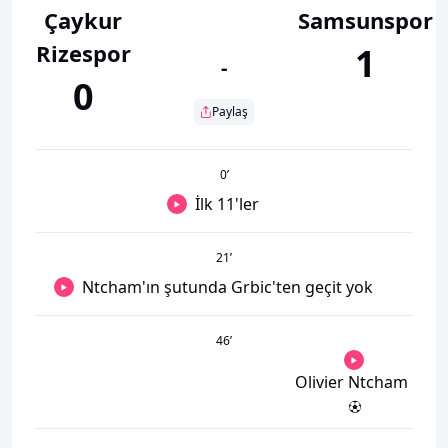
Çaykur
Samsunspor
Rizespor
1
-
0
Paylaş
0
’
İlk 11'ler
21
’
Ntcham'ın şutunda Grbic'ten geçit yok
46
’
Olivier Ntcham