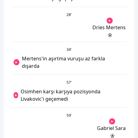
28
’
Dries Mertens
34
’
Mertens'in aşırtma vuruşu az farkla
dışarda
57
’
Osimhen karşı karşıya pozisyonda
Livakovic'i geçemedi
59
’
Gabriel Sara