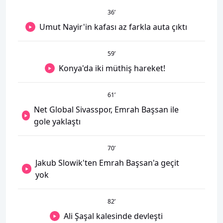
36
’
Umut Nayir'in kafası az farkla auta çıktı
59
’
Konya'da iki müthiş hareket!
61
’
Net Global Sivasspor, Emrah Başsan ile
gole yaklaştı
70
’
Jakub Slowik'ten Emrah Başsan'a geçit
yok
82
’
Ali Şaşal kalesinde devleşti