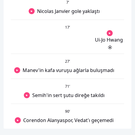
7
’
Nicolas Janvier gole yaklaştı
17
’
Ui-Jo Hwang
27
’
Manev'in kafa vuruşu ağlarla buluşmadı
71
’
Semih'in sert şutu direğe takıldı
90
’
Corendon Alanyaspor, Vedat'ı geçemedi