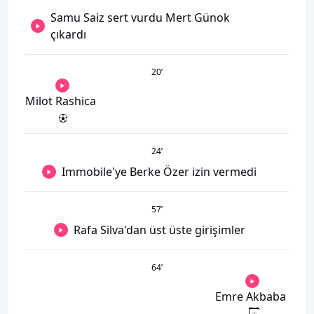
Samu Saiz sert vurdu Mert Günok
çıkardı
20
’
Milot Rashica
24
’
Immobile'ye Berke Özer izin vermedi
57
’
Rafa Silva'dan üst üste girişimler
64
’
Emre Akbaba