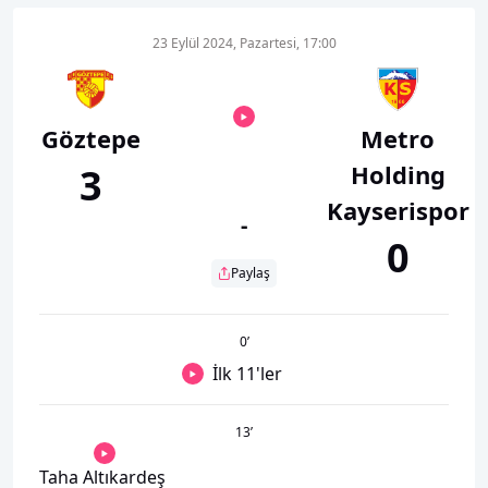
23 Eylül 2024, Pazartesi, 17:00
Göztepe
Metro
Holding
3
Kayserispor
-
0
Paylaş
0
’
İlk 11'ler
13
’
Taha Altıkardeş