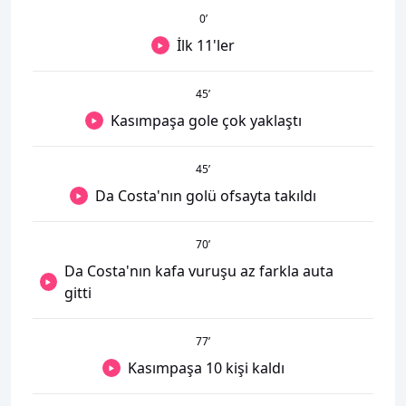
0
’
İlk 11'ler
45
’
Kasımpaşa gole çok yaklaştı
45
’
Da Costa'nın golü ofsayta takıldı
70
’
Da Costa'nın kafa vuruşu az farkla auta
gitti
77
’
Kasımpaşa 10 kişi kaldı