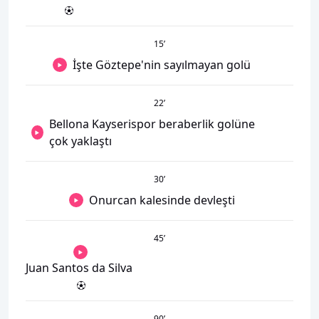
15
’
İşte Göztepe'nin sayılmayan golü
22
’
Bellona Kayserispor beraberlik golüne
çok yaklaştı
30
’
Onurcan kalesinde devleşti
45
’
Juan Santos da Silva
90
’