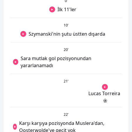
0
’
İlk 11'ler
10
’
Szymanski'nin şutu üstten dışarda
20
’
Sara mutlak gol pozisyonundan
yararlanamadı
21
’
Lucas Torreira
22
’
Karşı karşıya pozisyonda Muslera'dan,
Oosterwolde'ye geçit yok