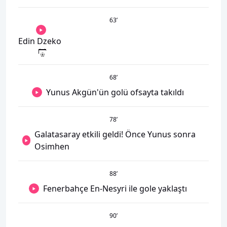
63
’
Edin Dzeko
68
’
Yunus Akgün'ün golü ofsayta takıldı
78
’
Galatasaray etkili geldi! Önce Yunus sonra
Osimhen
88
’
Fenerbahçe En-Nesyri ile gole yaklaştı
90
’