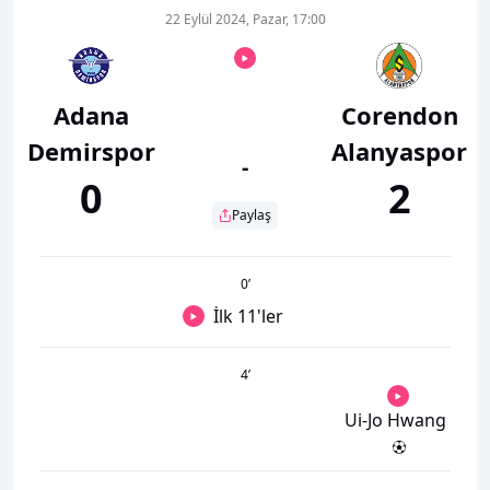
22 Eylül 2024, Pazar, 17:00
Adana
Corendon
Demirspor
Alanyaspor
-
0
2
Paylaş
0
’
İlk 11'ler
4
’
Ui-Jo Hwang