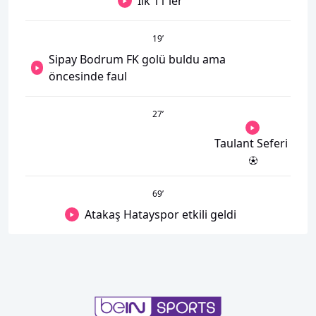
İlk 11'ler
19
’
Sipay Bodrum FK golü buldu ama
öncesinde faul
27
’
Taulant Seferi
69
’
Atakaş Hatayspor etkili geldi