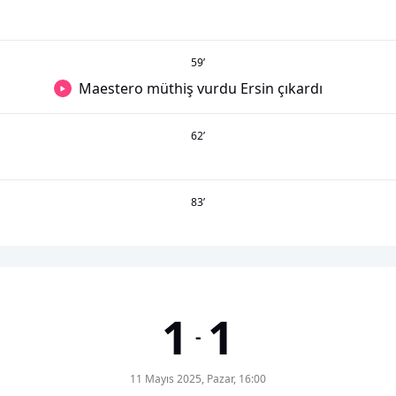
59
’
Maestero müthiş vurdu Ersin çıkardı
62
’
83
’
1
1
-
11 Mayıs 2025, Pazar, 16:00