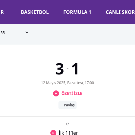
ER
BASKETBOL
FORMULA 1
CANLI SKOR
35
3
1
-
12 Mayıs 2025, Pazartesi, 17:00
ÖZETİ İZLE
Paylaş
0
’
İlk 11'ler