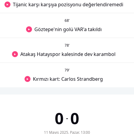
Tijanic karşı karşıya pozisyonu değerlendiremedi
68
’
Göztepe'nin golü VAR'a takıldı
78
’
Atakaş Hatayspor kalesinde dev karambol
79
’
Kırmızı kart: Carlos Strandberg
0
0
-
11 Mayıs 2025, Pazar, 13:00