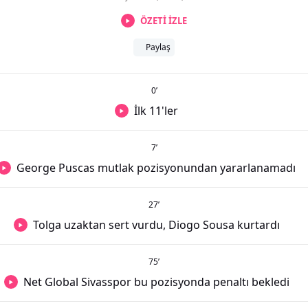
ÖZETİ İZLE
Paylaş
0
’
İlk 11'ler
7
’
George Puscas mutlak pozisyonundan yararlanamadı
27
’
Tolga uzaktan sert vurdu, Diogo Sousa kurtardı
75
’
Net Global Sivasspor bu pozisyonda penaltı bekledi