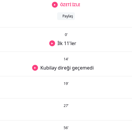
ÖZETİ İZLE
Paylaş
0
’
İlk 11'ler
14
’
Kubilay direği geçemedi
19
’
27
’
56
’