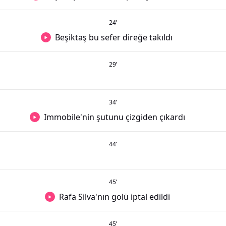
24
’
Beşiktaş bu sefer direğe takıldı
29
’
34
’
Immobile'nin şutunu çizgiden çıkardı
44
’
45
’
Rafa Silva'nın golü iptal edildi
45
’