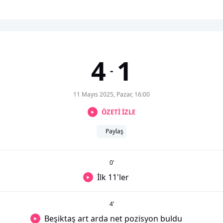
4
1
-
11 Mayıs 2025, Pazar, 16:00
ÖZETİ İZLE
Paylaş
0
’
İlk 11'ler
4
’
Beşiktaş art arda net pozisyon buldu