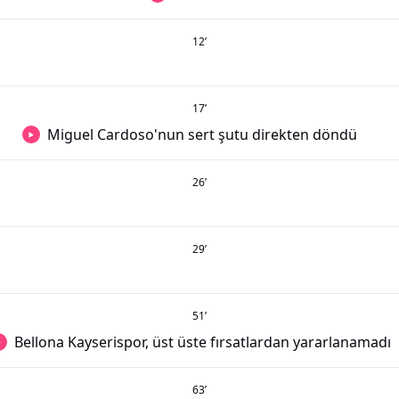
12
’
17
’
Miguel Cardoso'nun sert şutu direkten döndü
26
’
29
’
51
’
Bellona Kayserispor, üst üste fırsatlardan yararlanamadı
63
’