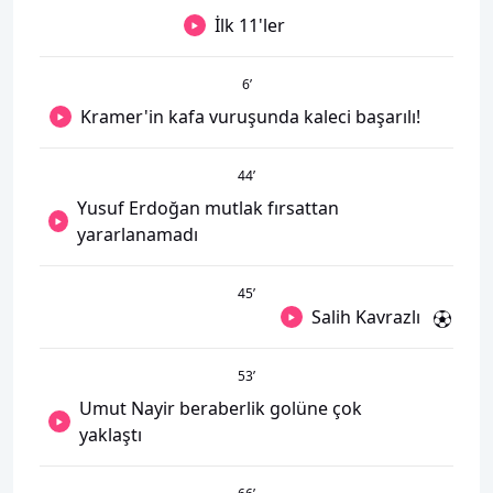
İlk 11'ler
6
’
Kramer'in kafa vuruşunda kaleci başarılı!
44
’
Yusuf Erdoğan mutlak fırsattan
yararlanamadı
45
’
Salih Kavrazlı
53
’
Umut Nayir beraberlik golüne çok
yaklaştı