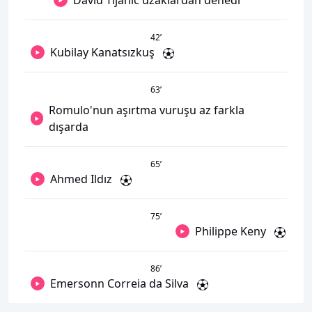
David Tijanic uzaklardan denedi
42
’
Kubilay Kanatsızkuş
63
’
Romulo'nun aşırtma vuruşu az farkla
dışarda
65
’
Ahmed Ildız
75
’
Philippe Keny
86
’
Emersonn Correia da Silva