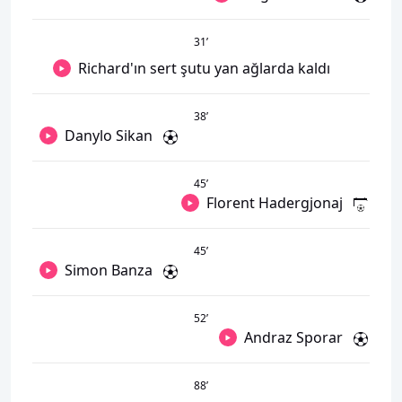
31
’
Richard'ın sert şutu yan ağlarda kaldı
38
’
Danylo Sikan
45
’
Florent Hadergjonaj
45
’
Simon Banza
52
’
Andraz Sporar
88
’