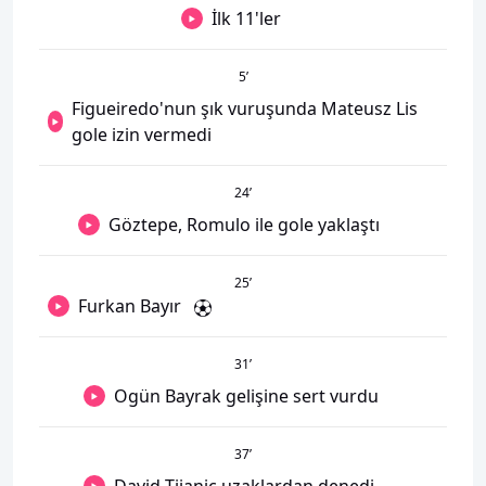
İlk 11'ler
5
’
Figueiredo'nun şık vuruşunda Mateusz Lis
gole izin vermedi
24
’
Göztepe, Romulo ile gole yaklaştı
25
’
Furkan Bayır
31
’
Ogün Bayrak gelişine sert vurdu
37
’