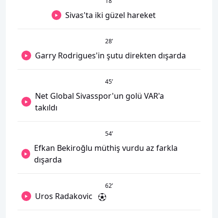
18
’
Sivas'ta iki güzel hareket
28
’
Garry Rodrigues'in şutu direkten dışarda
45
’
Net Global Sivasspor'un golü VAR'a
takıldı
54
’
Efkan Bekiroğlu müthiş vurdu az farkla
dışarda
62
’
Uros Radakovic