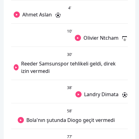
4
’
Ahmet Aslan
10
’
Olivier Ntcham
30
’
Reeder Samsunspor tehlikeli geldi, direk
izin vermedi
38
’
Landry Dimata
58
’
Bola'nın şutunda Diogo geçit vermedi
77
’