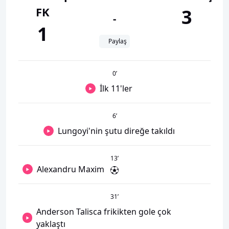
FK
3
-
1
Paylaş
0
’
İlk 11'ler
6
’
Lungoyi'nin şutu direğe takıldı
13
’
Alexandru Maxim
31
’
Anderson Talisca frikikten gole çok
yaklaştı