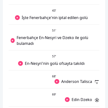
43
’
İşte Fenerbahçe'nin iptal edilen golü
51
’
Fenerbahçe En-Nesyri ve Dzeko ile golü
bulamadı
57
’
En-Nesyri'nin golü ofsayta takıldı
68
’
Anderson Talisca
69
’
Edin Dzeko