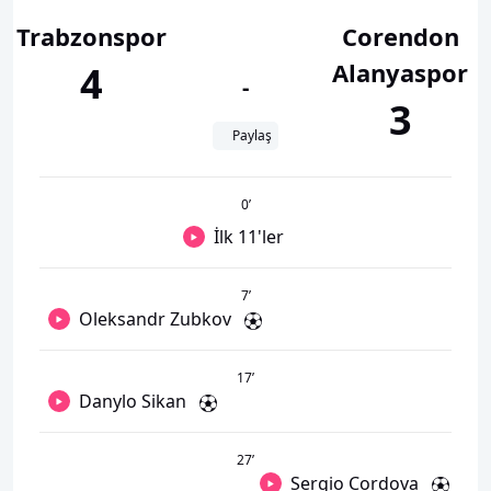
Trabzonspor
Corendon
Alanyaspor
4
-
3
Paylaş
0
’
İlk 11'ler
7
’
Oleksandr Zubkov
17
’
Danylo Sikan
27
’
Sergio Cordova