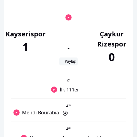
Kayserispor
Çaykur
Rizespor
1
-
0
Paylaş
0
’
İlk 11'ler
43
’
Mehdi Bourabia
45
’