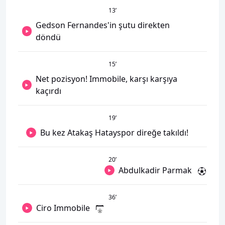
13
’
Gedson Fernandes'in şutu direkten
döndü
15
’
Net pozisyon! Immobile, karşı karşıya
kaçırdı
19
’
Bu kez Atakaş Hatayspor direğe takıldı!
20
’
Abdulkadir Parmak
36
’
Ciro Immobile