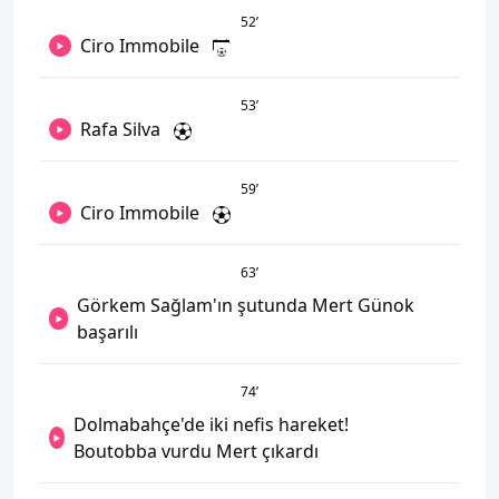
52
’
Ciro Immobile
53
’
Rafa Silva
59
’
Ciro Immobile
63
’
Görkem Sağlam'ın şutunda Mert Günok
başarılı
74
’
Dolmabahçe'de iki nefis hareket!
Boutobba vurdu Mert çıkardı