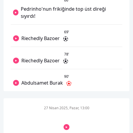
66
’
Pedrinho'nun frikiğinde top üst direği
sıyırdı!
69
’
Riechedly Bazoer
78
’
Riechedly Bazoer
90
’
Abdulsamet Burak
27 Nisan 2025, Pazar, 13:00