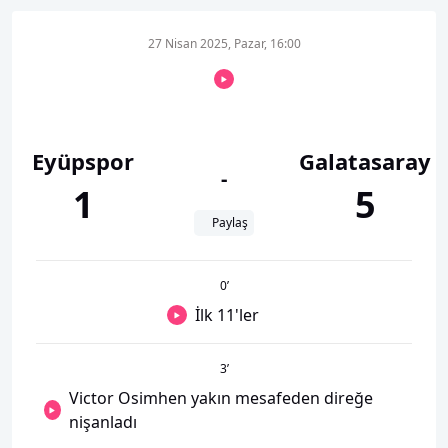
27 Nisan 2025, Pazar, 16:00
Eyüpspor
Galatasaray
-
1
5
Paylaş
0
’
İlk 11'ler
3
’
Victor Osimhen yakın mesafeden direğe
nişanladı