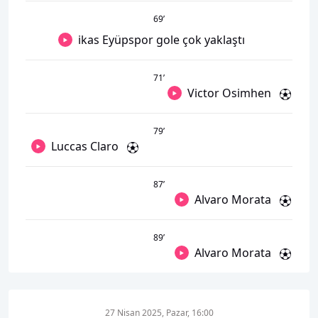
69
’
ikas Eyüpspor gole çok yaklaştı
71
’
Victor Osimhen
79
’
Luccas Claro
87
’
Alvaro Morata
89
’
Alvaro Morata
27 Nisan 2025, Pazar, 16:00