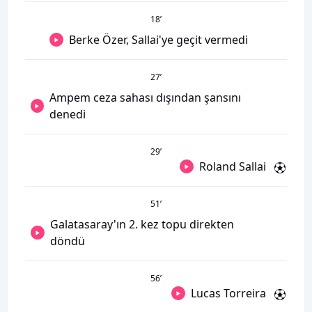
18
’
Berke Özer, Sallai'ye geçit vermedi
27
’
Ampem ceza sahası dışından şansını
denedi
29
’
Roland Sallai
51
’
Galatasaray'ın 2. kez topu direkten
döndü
56
’
Lucas Torreira