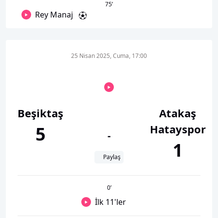
75
’
Rey Manaj
25 Nisan 2025, Cuma, 17:00
Beşiktaş
Atakaş
Hatayspor
5
-
1
Paylaş
0
’
İlk 11'ler