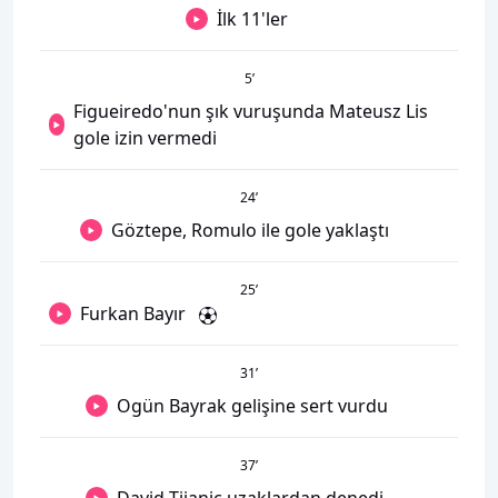
İlk 11'ler
5
’
Figueiredo'nun şık vuruşunda Mateusz Lis
gole izin vermedi
24
’
Göztepe, Romulo ile gole yaklaştı
25
’
Furkan Bayır
31
’
Ogün Bayrak gelişine sert vurdu
37
’