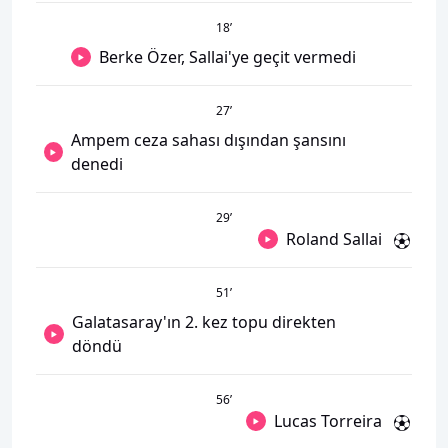
18
’
Berke Özer, Sallai'ye geçit vermedi
27
’
Ampem ceza sahası dışından şansını
denedi
29
’
Roland Sallai
51
’
Galatasaray'ın 2. kez topu direkten
döndü
56
’
Lucas Torreira