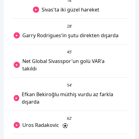
18
’
Sivas'ta iki güzel hareket
28
’
Garry Rodrigues'in şutu direkten dışarda
45
’
Net Global Sivasspor'un golü VAR'a
takıldı
54
’
Efkan Bekiroğlu müthiş vurdu az farkla
dışarda
62
’
Uros Radakovic