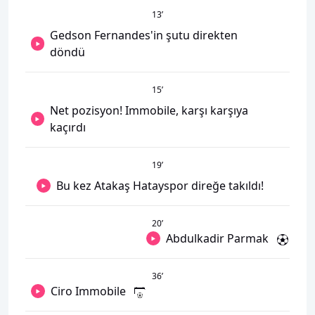
13
’
Gedson Fernandes'in şutu direkten
döndü
15
’
Net pozisyon! Immobile, karşı karşıya
kaçırdı
19
’
Bu kez Atakaş Hatayspor direğe takıldı!
20
’
Abdulkadir Parmak
36
’
Ciro Immobile