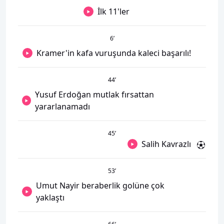
İlk 11'ler
6
’
Kramer'in kafa vuruşunda kaleci başarılı!
44
’
Yusuf Erdoğan mutlak fırsattan
yararlanamadı
45
’
Salih Kavrazlı
53
’
Umut Nayir beraberlik golüne çok
yaklaştı