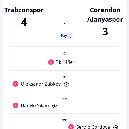
Trabzonspor
Corendon
Alanyaspor
4
-
3
Paylaş
0
’
İlk 11'ler
7
’
Oleksandr Zubkov
17
’
Danylo Sikan
27
’
Sergio Cordova