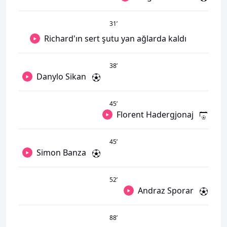
31
’
Richard'ın sert şutu yan ağlarda kaldı
38
’
Danylo Sikan
45
’
Florent Hadergjonaj
45
’
Simon Banza
52
’
Andraz Sporar
88
’