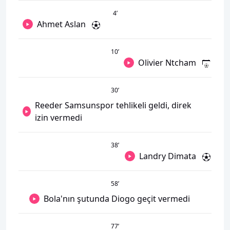
4
’
Ahmet Aslan
10
’
Olivier Ntcham
30
’
Reeder Samsunspor tehlikeli geldi, direk
izin vermedi
38
’
Landry Dimata
58
’
Bola'nın şutunda Diogo geçit vermedi
77
’