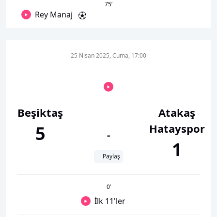
75
’
Rey Manaj
25 Nisan 2025, Cuma, 17:00
Beşiktaş
Atakaş
Hatayspor
5
-
1
Paylaş
0
’
İlk 11'ler