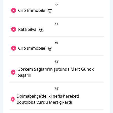
52
’
Ciro Immobile
53
’
Rafa Silva
59
’
Ciro Immobile
63
’
Görkem Sağlam'ın şutunda Mert Günok
başarılı
74
’
Dolmabahçe'de iki nefis hareket!
Boutobba vurdu Mert çıkardı