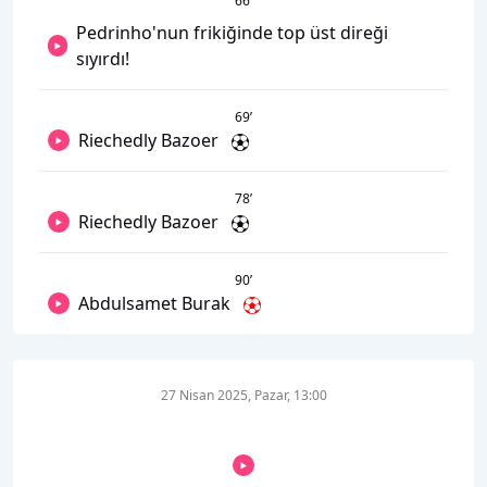
66
’
Pedrinho'nun frikiğinde top üst direği
sıyırdı!
69
’
Riechedly Bazoer
78
’
Riechedly Bazoer
90
’
Abdulsamet Burak
27 Nisan 2025, Pazar, 13:00