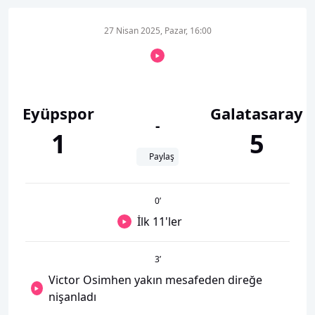
27 Nisan 2025, Pazar, 16:00
Eyüpspor
Galatasaray
-
1
5
Paylaş
0
’
İlk 11'ler
3
’
Victor Osimhen yakın mesafeden direğe
nişanladı