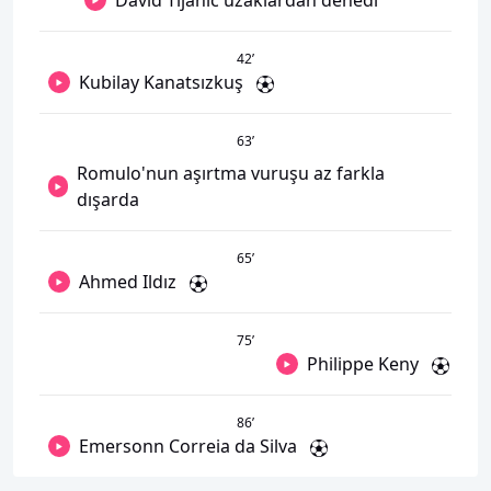
David Tijanic uzaklardan denedi
42
’
Kubilay Kanatsızkuş
63
’
Romulo'nun aşırtma vuruşu az farkla
dışarda
65
’
Ahmed Ildız
75
’
Philippe Keny
86
’
Emersonn Correia da Silva