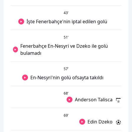
43
’
İşte Fenerbahçe'nin iptal edilen golü
51
’
Fenerbahçe En-Nesyri ve Dzeko ile golü
bulamadı
57
’
En-Nesyri'nin golü ofsayta takıldı
68
’
Anderson Talisca
69
’
Edin Dzeko