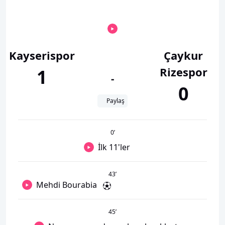
Kayserispor
Çaykur
Rizespor
1
-
0
Paylaş
0
’
İlk 11'ler
43
’
Mehdi Bourabia
45
’