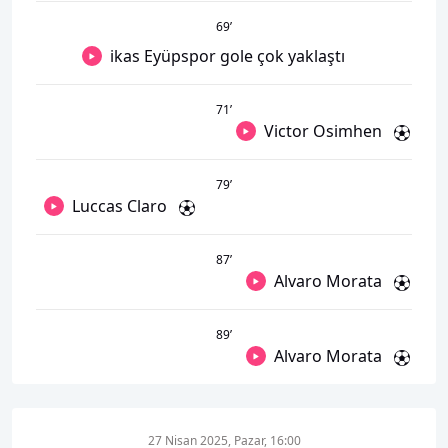
69
’
ikas Eyüpspor gole çok yaklaştı
71
’
Victor Osimhen
79
’
Luccas Claro
87
’
Alvaro Morata
89
’
Alvaro Morata
27 Nisan 2025, Pazar, 16:00