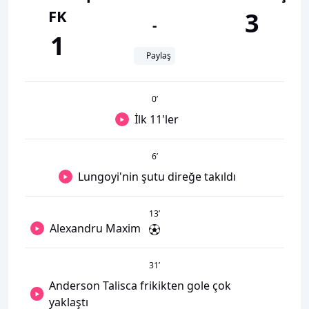
FK
3
-
1
Paylaş
0
’
İlk 11'ler
6
’
Lungoyi'nin şutu direğe takıldı
13
’
Alexandru Maxim
31
’
Anderson Talisca frikikten gole çok
yaklaştı