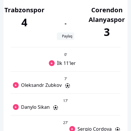
Trabzonspor
Corendon
Alanyaspor
4
-
3
Paylaş
0
’
İlk 11'ler
7
’
Oleksandr Zubkov
17
’
Danylo Sikan
27
’
Sergio Cordova