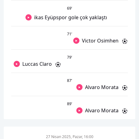
69
’
ikas Eyüpspor gole çok yaklaştı
71
’
Victor Osimhen
79
’
Luccas Claro
87
’
Alvaro Morata
89
’
Alvaro Morata
27 Nisan 2025, Pazar, 16:00