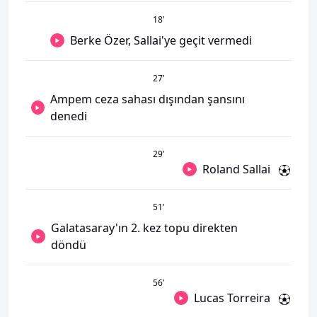
18
’
Berke Özer, Sallai'ye geçit vermedi
27
’
Ampem ceza sahası dışından şansını
denedi
29
’
Roland Sallai
51
’
Galatasaray'ın 2. kez topu direkten
döndü
56
’
Lucas Torreira