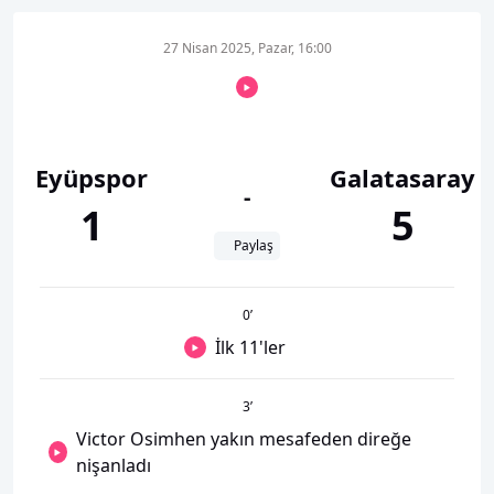
27 Nisan 2025, Pazar, 16:00
Eyüpspor
Galatasaray
-
1
5
Paylaş
0
’
İlk 11'ler
3
’
Victor Osimhen yakın mesafeden direğe
nişanladı