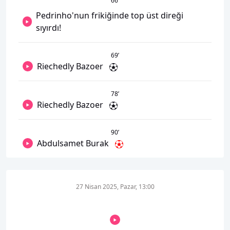
66
’
Pedrinho'nun frikiğinde top üst direği
sıyırdı!
69
’
Riechedly Bazoer
78
’
Riechedly Bazoer
90
’
Abdulsamet Burak
27 Nisan 2025, Pazar, 13:00