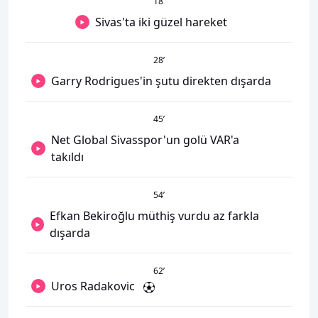
18
’
Sivas'ta iki güzel hareket
28
’
Garry Rodrigues'in şutu direkten dışarda
45
’
Net Global Sivasspor'un golü VAR'a
takıldı
54
’
Efkan Bekiroğlu müthiş vurdu az farkla
dışarda
62
’
Uros Radakovic