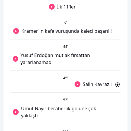
İlk 11'ler
6
’
Kramer'in kafa vuruşunda kaleci başarılı!
44
’
Yusuf Erdoğan mutlak fırsattan
yararlanamadı
45
’
Salih Kavrazlı
53
’
Umut Nayir beraberlik golüne çok
yaklaştı