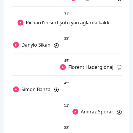
31
’
Richard'ın sert şutu yan ağlarda kaldı
38
’
Danylo Sikan
45
’
Florent Hadergjonaj
45
’
Simon Banza
52
’
Andraz Sporar
88
’