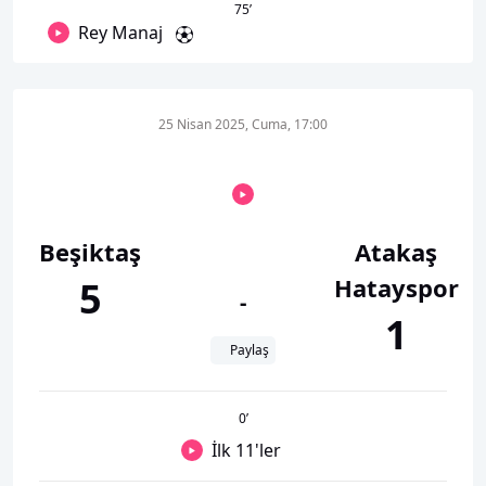
75
’
Rey Manaj
25 Nisan 2025, Cuma, 17:00
Beşiktaş
Atakaş
Hatayspor
5
-
1
Paylaş
0
’
İlk 11'ler