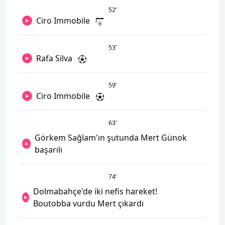
52
’
Ciro Immobile
53
’
Rafa Silva
59
’
Ciro Immobile
63
’
Görkem Sağlam'ın şutunda Mert Günok
başarılı
74
’
Dolmabahçe'de iki nefis hareket!
Boutobba vurdu Mert çıkardı