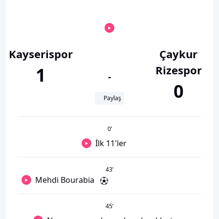
Kayserispor
Çaykur
Rizespor
1
-
0
Paylaş
0
’
İlk 11'ler
43
’
Mehdi Bourabia
45
’