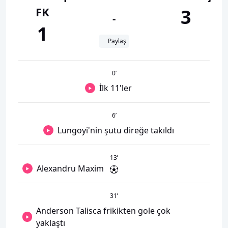
FK
3
-
1
Paylaş
0
’
İlk 11'ler
6
’
Lungoyi'nin şutu direğe takıldı
13
’
Alexandru Maxim
31
’
Anderson Talisca frikikten gole çok
yaklaştı