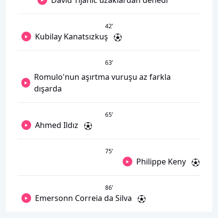
David Tijanic uzaklardan denedi
42
’
Kubilay Kanatsızkuş
63
’
Romulo'nun aşırtma vuruşu az farkla
dışarda
65
’
Ahmed Ildız
75
’
Philippe Keny
86
’
Emersonn Correia da Silva