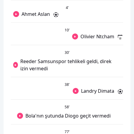
4
’
Ahmet Aslan
10
’
Olivier Ntcham
30
’
Reeder Samsunspor tehlikeli geldi, direk
izin vermedi
38
’
Landry Dimata
58
’
Bola'nın şutunda Diogo geçit vermedi
77
’