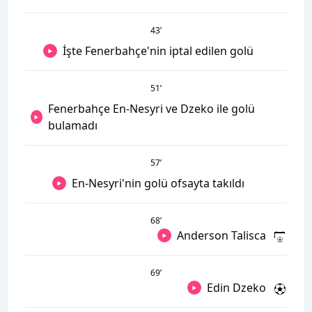
43
’
İşte Fenerbahçe'nin iptal edilen golü
51
’
Fenerbahçe En-Nesyri ve Dzeko ile golü
bulamadı
57
’
En-Nesyri'nin golü ofsayta takıldı
68
’
Anderson Talisca
69
’
Edin Dzeko