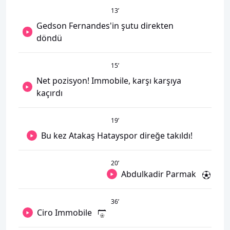
13
’
Gedson Fernandes'in şutu direkten
döndü
15
’
Net pozisyon! Immobile, karşı karşıya
kaçırdı
19
’
Bu kez Atakaş Hatayspor direğe takıldı!
20
’
Abdulkadir Parmak
36
’
Ciro Immobile