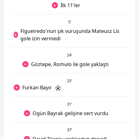
İlk 11'ler
5
’
Figueiredo'nun şık vuruşunda Mateusz Lis
gole izin vermedi
24
’
Göztepe, Romulo ile gole yaklaştı
25
’
Furkan Bayır
31
’
Ogün Bayrak gelişine sert vurdu
37
’