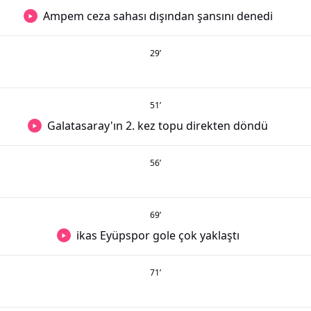
Ampem ceza sahası dışından şansını denedi
29
’
51
’
Galatasaray'ın 2. kez topu direkten döndü
56
’
69
’
ikas Eyüpspor gole çok yaklaştı
71
’