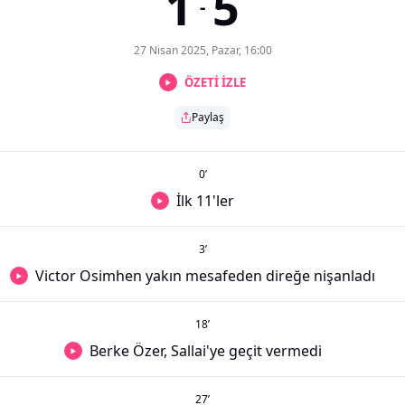
1
5
-
27 Nisan 2025, Pazar, 16:00
ÖZETİ İZLE
Paylaş
0
’
İlk 11'ler
3
’
Victor Osimhen yakın mesafeden direğe nişanladı
18
’
Berke Özer, Sallai'ye geçit vermedi
27
’