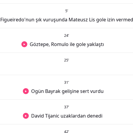
5
’
Figueiredo'nun şık vuruşunda Mateusz Lis gole izin vermed
24
’
Göztepe, Romulo ile gole yaklaştı
25
’
31
’
Ogün Bayrak gelişine sert vurdu
37
’
David Tijanic uzaklardan denedi
42
’