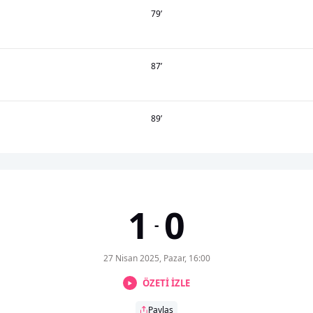
79
’
87
’
89
’
1
0
-
27 Nisan 2025, Pazar, 16:00
ÖZETİ İZLE
Paylaş