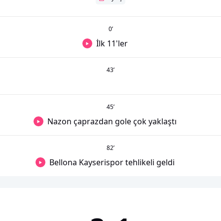
0
’
İlk 11'ler
43
’
45
’
Nazon çaprazdan gole çok yaklaştı
82
’
Bellona Kayserispor tehlikeli geldi