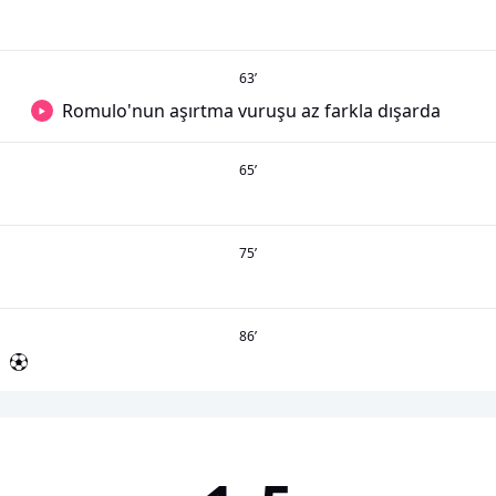
63
’
Romulo'nun aşırtma vuruşu az farkla dışarda
65
’
75
’
86
’