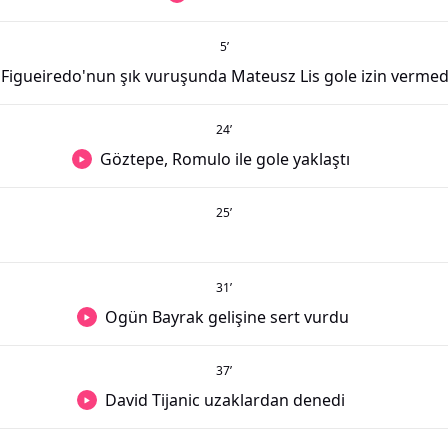
5
’
Figueiredo'nun şık vuruşunda Mateusz Lis gole izin vermed
24
’
Göztepe, Romulo ile gole yaklaştı
25
’
31
’
Ogün Bayrak gelişine sert vurdu
37
’
David Tijanic uzaklardan denedi