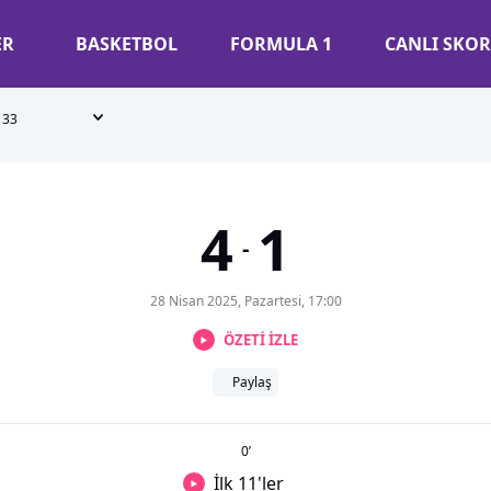
ER
BASKETBOL
FORMULA 1
CANLI SKOR
33
4
1
-
28 Nisan 2025, Pazartesi, 17:00
ÖZETİ İZLE
Paylaş
0
’
İlk 11'ler