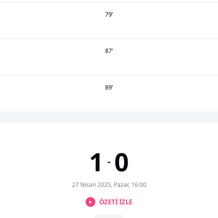
79
’
87
’
89
’
1
0
-
27 Nisan 2025, Pazar, 16:00
ÖZETİ İZLE