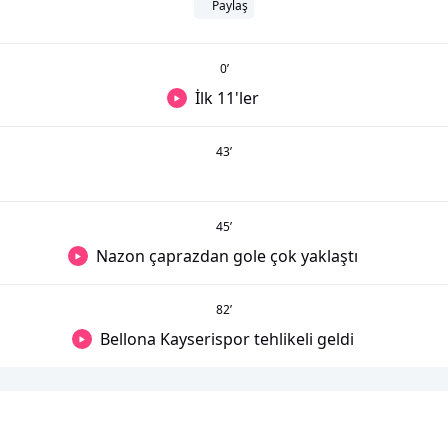
Paylaş
0
’
İlk 11'ler
43
’
45
’
Nazon çaprazdan gole çok yaklaştı
82
’
Bellona Kayserispor tehlikeli geldi