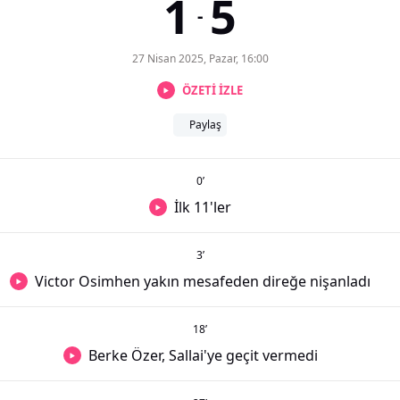
1
5
-
27 Nisan 2025, Pazar, 16:00
ÖZETİ İZLE
Paylaş
0
’
İlk 11'ler
3
’
Victor Osimhen yakın mesafeden direğe nişanladı
18
’
Berke Özer, Sallai'ye geçit vermedi