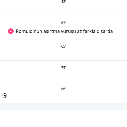
42
’
63
’
Romulo'nun aşırtma vuruşu az farkla dışarda
65
’
75
’
86
’