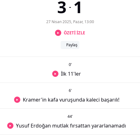
3
1
-
27 Nisan 2025, Pazar, 13:00
ÖZETİ İZLE
Paylaş
0
’
İlk 11'ler
6
’
Kramer'in kafa vuruşunda kaleci başarılı!
44
’
Yusuf Erdoğan mutlak fırsattan yararlanamadı