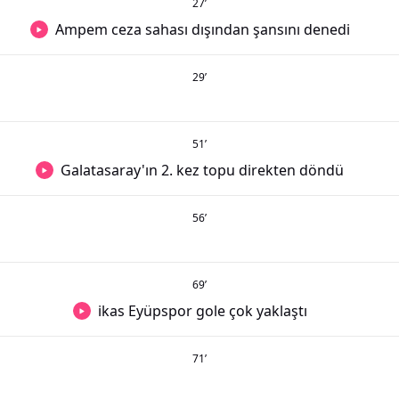
27
’
Ampem ceza sahası dışından şansını denedi
29
’
51
’
Galatasaray'ın 2. kez topu direkten döndü
56
’
69
’
ikas Eyüpspor gole çok yaklaştı
71
’