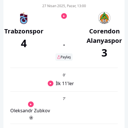
27 Nisan 2025, Pazar, 13:00
Trabzonspor
Corendon
Alanyaspor
4
-
3
Paylaş
0
’
İlk 11'ler
7
’
Oleksandr Zubkov