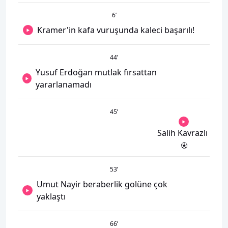
6
’
Kramer'in kafa vuruşunda kaleci başarılı!
44
’
Yusuf Erdoğan mutlak fırsattan
yararlanamadı
45
’
Salih Kavrazlı
53
’
Umut Nayir beraberlik golüne çok
yaklaştı
66
’