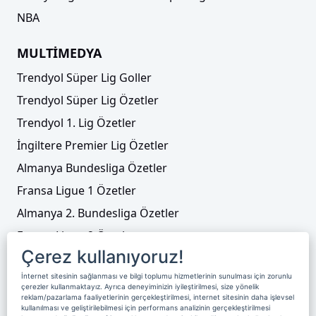
NBA
MULTİMEDYA
Trendyol Süper Lig Goller
Trendyol Süper Lig Özetler
Trendyol 1. Lig Özetler
İngiltere Premier Lig Özetler
Almanya Bundesliga Özetler
Fransa Ligue 1 Özetler
Almanya 2. Bundesliga Özetler
Fransa Ligue 2 Özetler
Çerez kullanıyoruz!
Tenis
İnternet sitesinin sağlanması ve bilgi toplumu hizmetlerinin sunulması için zorunlu
Video Liste
çerezler kullanmaktayız. Ayrıca deneyiminizin iyileştirilmesi, size yönelik
reklam/pazarlama faaliyetlerinin gerçekleştirilmesi, internet sitesinin daha işlevsel
Foto Galeriler
kullanılması ve geliştirilebilmesi için performans analizinin gerçekleştirilmesi