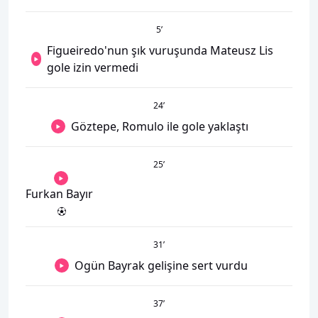
5
’
Figueiredo'nun şık vuruşunda Mateusz Lis
gole izin vermedi
24
’
Göztepe, Romulo ile gole yaklaştı
25
’
Furkan Bayır
31
’
Ogün Bayrak gelişine sert vurdu
37
’