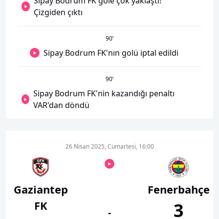
Sipay Bodrum FK gole çok yaklaştı!
Çizgiden çıktı
90
’
Sipay Bodrum FK'nın golü iptal edildi
90
’
Sipay Bodrum FK'nin kazandığı penaltı
VAR'dan döndü
26 Nisan 2025, Cumartesi, 16:00
Gaziantep
Fenerbahçe
FK
3
-