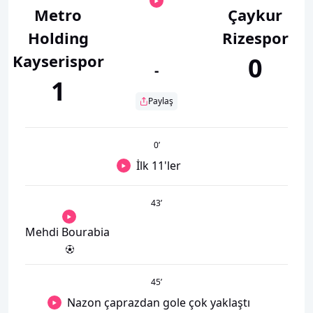
Metro
Çaykur
Holding
Rizespor
Kayserispor
0
-
1
Paylaş
0
’
İlk 11'ler
43
’
Mehdi Bourabia
45
’
Nazon çaprazdan gole çok yaklaştı