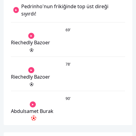
Pedrinho'nun frikiğinde top üst direği
sıyırdı!
69
’
Riechedly Bazoer
78
’
Riechedly Bazoer
90
’
Abdulsamet Burak