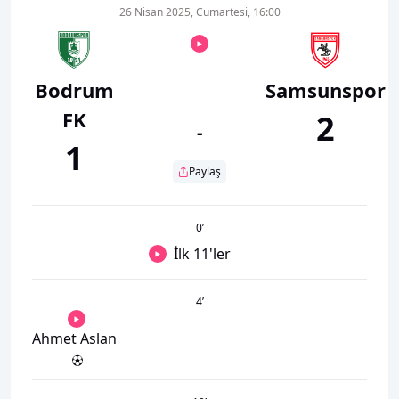
26 Nisan 2025, Cumartesi, 16:00
Bodrum
Samsunspor
FK
2
-
1
Paylaş
0
’
İlk 11'ler
4
’
Ahmet Aslan