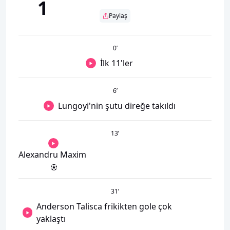
1
Paylaş
0
’
İlk 11'ler
6
’
Lungoyi'nin şutu direğe takıldı
13
’
Alexandru Maxim
31
’
Anderson Talisca frikikten gole çok
yaklaştı