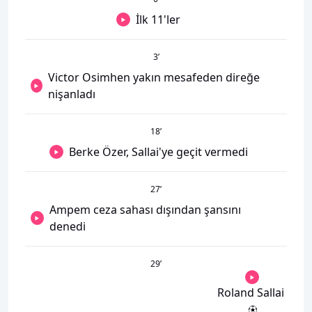
İlk 11'ler
3
’
Victor Osimhen yakın mesafeden direğe
nişanladı
18
’
Berke Özer, Sallai'ye geçit vermedi
27
’
Ampem ceza sahası dışından şansını
denedi
29
’
Roland Sallai