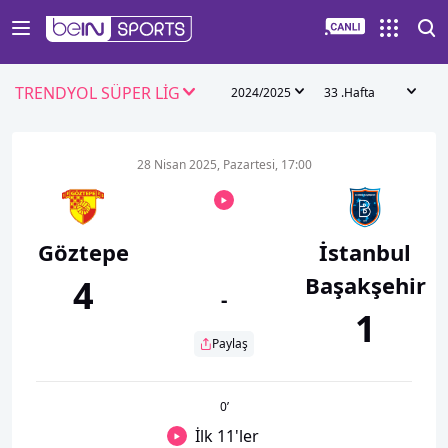
TRENDYOL SÜPER LİG
2024/2025
33 .Hafta
28 Nisan 2025, Pazartesi, 17:00
Göztepe
İstanbul
Başakşehir
4
-
1
Paylaş
0
’
İlk 11'ler