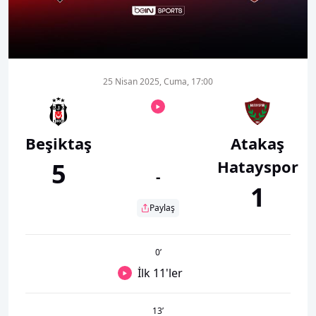
00:01
00:00
25 Nisan 2025, Cuma, 17:00
Beşiktaş
Atakaş
Hatayspor
5
-
1
Paylaş
0
’
İlk 11'ler
13
’