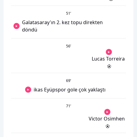
51
’
Galatasaray'ın 2. kez topu direkten
döndü
56
’
Lucas Torreira
69
’
ikas Eyüpspor gole çok yaklaştı
71
’
Victor Osimhen