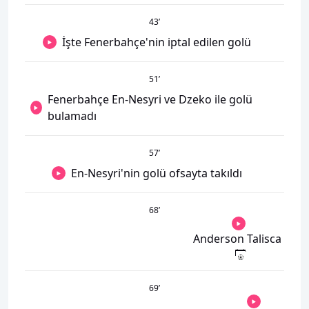
43
’
İşte Fenerbahçe'nin iptal edilen golü
51
’
Fenerbahçe En-Nesyri ve Dzeko ile golü
bulamadı
57
’
En-Nesyri'nin golü ofsayta takıldı
68
’
Anderson Talisca
69
’