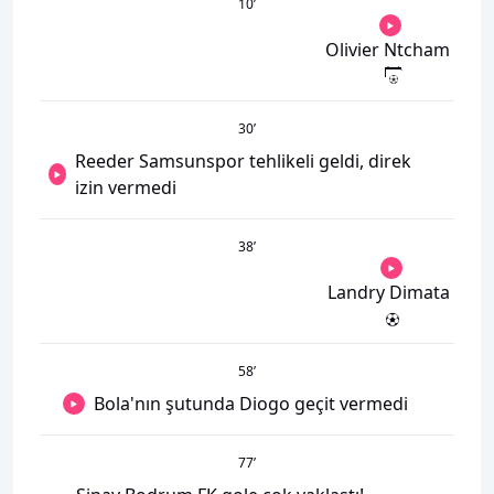
10
’
Olivier Ntcham
30
’
Reeder Samsunspor tehlikeli geldi, direk
izin vermedi
38
’
Landry Dimata
58
’
Bola'nın şutunda Diogo geçit vermedi
77
’