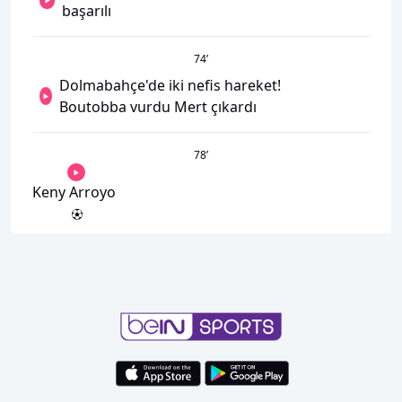
başarılı
74
’
Dolmabahçe'de iki nefis hareket!
Boutobba vurdu Mert çıkardı
78
’
Keny Arroyo