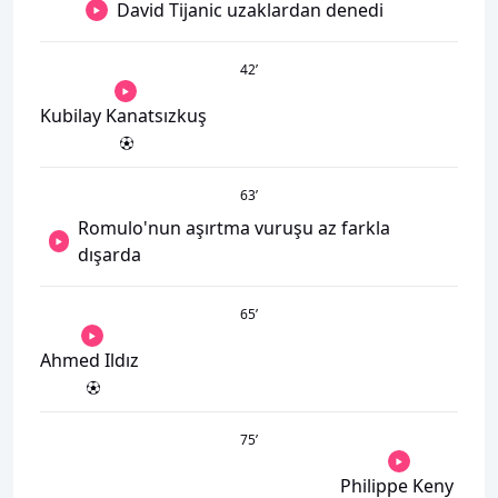
David Tijanic uzaklardan denedi
42
’
Kubilay Kanatsızkuş
63
’
Romulo'nun aşırtma vuruşu az farkla
dışarda
65
’
Ahmed Ildız
75
’
Philippe Keny