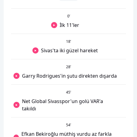
0
’
İlk 11'ler
18
’
Sivas'ta iki güzel hareket
28
’
Garry Rodrigues'in şutu direkten dışarda
45
’
Net Global Sivasspor'un golü VAR'a
takıldı
54
’
Efkan Bekiroğlu müthiş vurdu az farkla