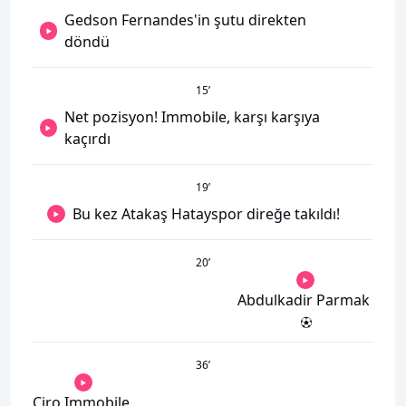
Gedson Fernandes'in şutu direkten
döndü
15
’
Net pozisyon! Immobile, karşı karşıya
kaçırdı
19
’
Bu kez Atakaş Hatayspor direğe takıldı!
20
’
Abdulkadir Parmak
36
’
Ciro Immobile