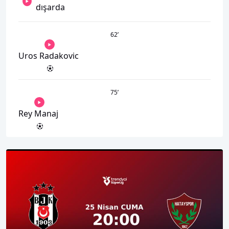
dışarda
62
’
Uros Radakovic
75
’
Rey Manaj