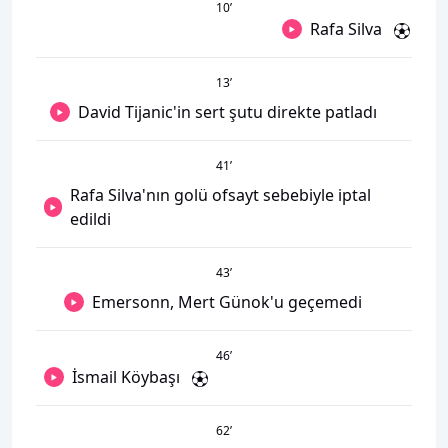
10
’
Rafa Silva
13
’
David Tijanic'in sert şutu direkte patladı
41
’
Rafa Silva'nın golü ofsayt sebebiyle iptal
edildi
43
’
Emersonn, Mert Günok'u geçemedi
46
’
İsmail Köybaşı
62
’