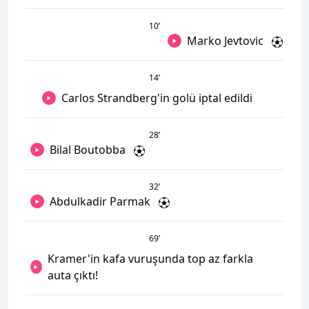
10
’
Marko Jevtovic
14
’
Carlos Strandberg'in golü iptal edildi
28
’
Bilal Boutobba
32
’
Abdulkadir Parmak
69
’
Kramer'in kafa vuruşunda top az farkla
auta çıktı!