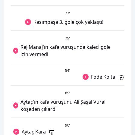
77
’
Kasımpaşa 3. gole çok yaklaştı!
79
’
Rej Manaj'ın kafa vuruşunda kaleci gole
izin vermedi
84
’
Fode Koita
89
’
Aytaç'ın kafa vuruşunu Ali Şaşal Vural
köşeden çıkardı
90
’
Aytaç Kara