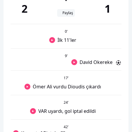
2
1
Paylaş
0
’
İlk 11'ler
9
’
David Okereke
17
’
Ömer Ali vurdu Dioudis çıkardı
24
’
VAR uyardı, gol iptal edildi
42
’