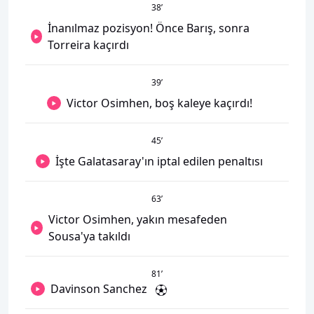
38
’
İnanılmaz pozisyon! Önce Barış, sonra
Torreira kaçırdı
39
’
Victor Osimhen, boş kaleye kaçırdı!
45
’
İşte Galatasaray'ın iptal edilen penaltısı
63
’
Victor Osimhen, yakın mesafeden
Sousa'ya takıldı
81
’
Davinson Sanchez