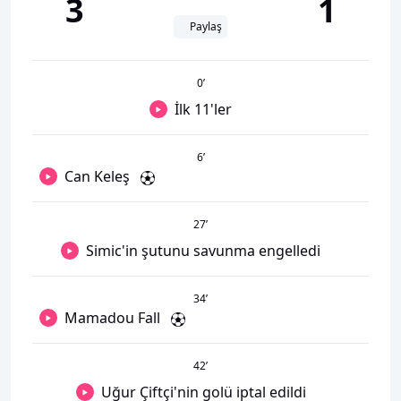
3
1
Paylaş
0
’
İlk 11'ler
6
’
Can Keleş
27
’
Simic'in şutunu savunma engelledi
34
’
Mamadou Fall
42
’
Uğur Çiftçi'nin golü iptal edildi