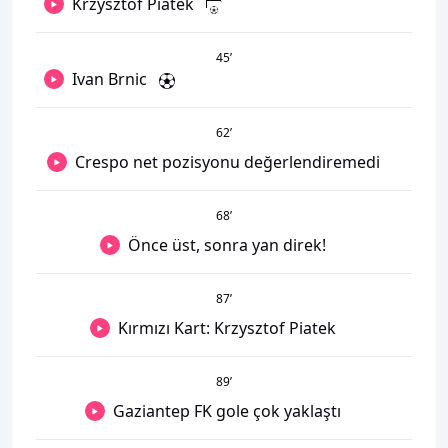
Krzysztof Piatek
45
’
Ivan Brnic
62
’
Crespo net pozisyonu değerlendiremedi
68
’
Önce üst, sonra yan direk!
87
’
Kırmızı Kart: Krzysztof Piatek
89
’
Gaziantep FK gole çok yaklaştı