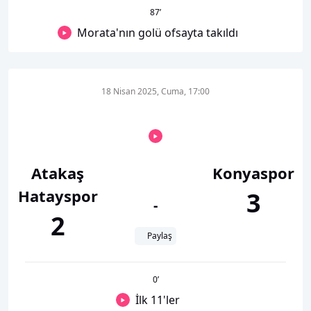
87
’
Morata'nın golü ofsayta takıldı
18 Nisan 2025, Cuma, 17:00
Atakaş
Konyaspor
Hatayspor
3
-
2
Paylaş
0
’
İlk 11'ler