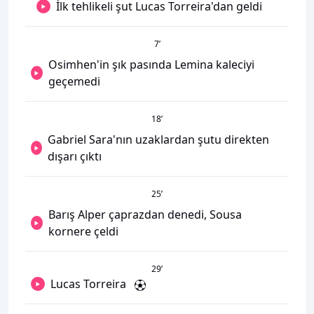
İlk tehlikeli şut Lucas Torreira'dan geldi
7
’
Osimhen'in şık pasında Lemina kaleciyi
geçemedi
18
’
Gabriel Sara'nın uzaklardan şutu direkten
dışarı çıktı
25
’
Barış Alper çaprazdan denedi, Sousa
kornere çeldi
29
’
Lucas Torreira