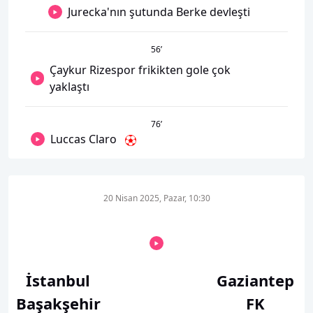
Jurecka'nın şutunda Berke devleşti
56
’
Çaykur Rizespor frikikten gole çok
yaklaştı
76
’
Luccas Claro
20 Nisan 2025, Pazar, 10:30
İstanbul
Gaziantep
Başakşehir
FK
-