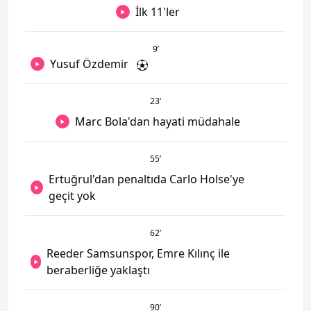
İlk 11'ler
9
’
Yusuf Özdemir
23
’
Marc Bola'dan hayati müdahale
55
’
Ertuğrul'dan penaltıda Carlo Holse'ye
geçit yok
62
’
Reeder Samsunspor, Emre Kılınç ile
beraberliğe yaklaştı
90
’