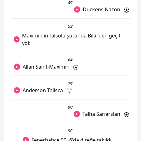
49
’
Duckens Nazon
53
’
Maximin'in falsolu şutunda Bilal'den geçit
yok
64
’
Allan Saint-Maximin
79
’
Anderson Talisca
90
’
Talha Sarıarslan
90
’
Fenerbahçe 90+6'da direğe takıldı