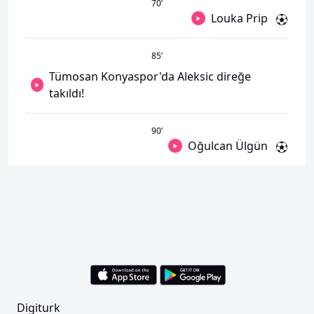
70
’
Louka Prip
85
’
Tümosan Konyaspor'da Aleksic direğe
takıldı!
90
’
Oğulcan Ülgün
Digiturk