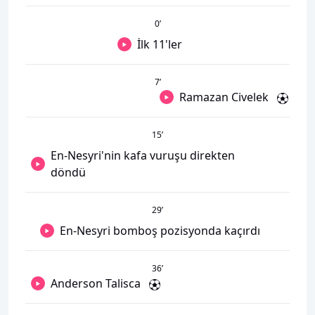
0
’
İlk 11'ler
7
’
Ramazan Civelek
15
’
En-Nesyri'nin kafa vuruşu direkten
döndü
29
’
En-Nesyri bomboş pozisyonda kaçırdı
36
’
Anderson Talisca