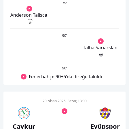
79
’
Anderson Talisca
90
’
Talha Sarıarslan
90
’
Fenerbahçe 90+6'da direğe takıldı
20 Nisan 2025, Pazar, 13:00
Çaykur
Eyüpspor