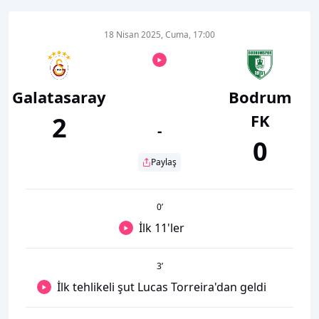
18 Nisan 2025, Cuma, 17:00
Galatasaray
Bodrum
FK
2
-
0
Paylaş
0
’
İlk 11'ler
3
’
İlk tehlikeli şut Lucas Torreira'dan geldi