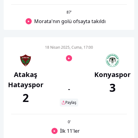
87
’
Morata'nın golü ofsayta takıldı
18 Nisan 2025, Cuma, 17:00
Atakaş
Konyaspor
Hatayspor
3
-
2
Paylaş
0
’
İlk 11'ler