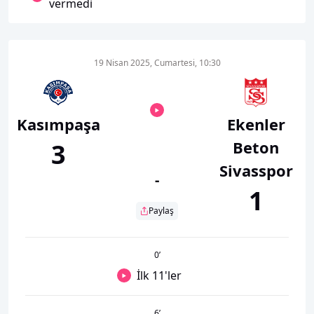
vermedi
19 Nisan 2025, Cumartesi, 10:30
Kasımpaşa
Ekenler
Beton
3
Sivasspor
-
1
Paylaş
0
’
İlk 11'ler
6
’