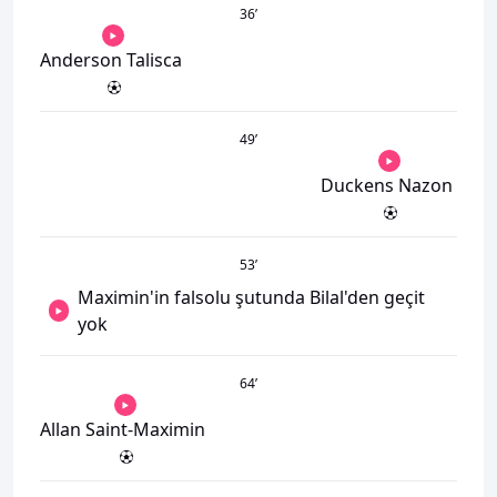
36
’
Anderson Talisca
49
’
Duckens Nazon
53
’
Maximin'in falsolu şutunda Bilal'den geçit
yok
64
’
Allan Saint-Maximin