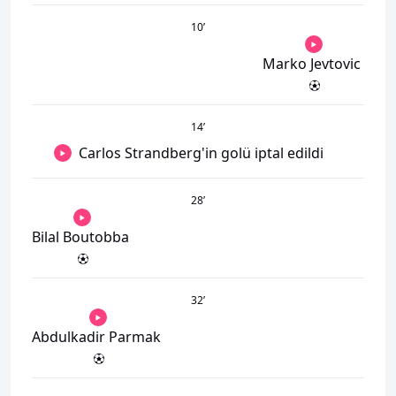
10
’
Marko Jevtovic
14
’
Carlos Strandberg'in golü iptal edildi
28
’
Bilal Boutobba
32
’
Abdulkadir Parmak