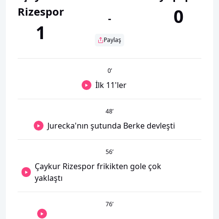
Rizespor
0
-
1
Paylaş
0
’
İlk 11'ler
48
’
Jurecka'nın şutunda Berke devleşti
56
’
Çaykur Rizespor frikikten gole çok
yaklaştı
76
’