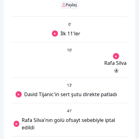
Paylaş
0
’
İlk 11'ler
10
’
Rafa Silva
13
’
David Tijanic'in sert şutu direkte patladı
41
’
Rafa Silva'nın golü ofsayt sebebiyle iptal
edildi