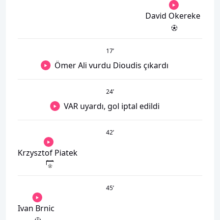
David Okereke
17
’
Ömer Ali vurdu Dioudis çıkardı
24
’
VAR uyardı, gol iptal edildi
42
’
Krzysztof Piatek
45
’
Ivan Brnic