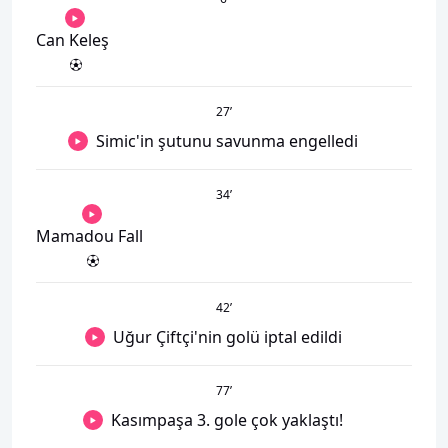
Can Keleş
27
’
Simic'in şutunu savunma engelledi
34
’
Mamadou Fall
42
’
Uğur Çiftçi'nin golü iptal edildi
77
’
Kasımpaşa 3. gole çok yaklaştı!