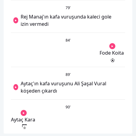
79
’
Rej Manaj'ın kafa vuruşunda kaleci gole
izin vermedi
84
’
Fode Koita
89
’
Aytaç'ın kafa vuruşunu Ali Şaşal Vural
köşeden çıkardı
90
’
Aytaç Kara