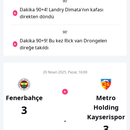
90
’
Dakika 90+4! Landry Dimata'nın kafası
direkten döndü
90
’
Dakika 90+9! Bu kez Rick van Drongelen
direğe takıldı
20 Nisan 2025, Pazar, 16:00
Fenerbahçe
Metro
Holding
3
Kayserispor
-
3