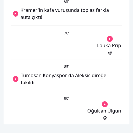
69
’
Kramer'in kafa vuruşunda top az farkla
auta çıktı!
70
’
Louka Prip
85
’
Tümosan Konyaspor'da Aleksic direğe
takıldı!
90
’
Oğulcan Ülgün