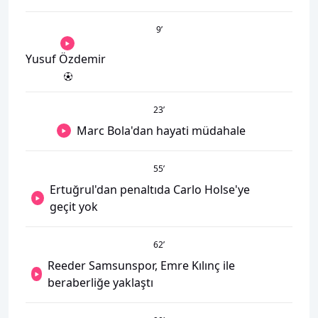
9
’
Yusuf Özdemir
23
’
Marc Bola'dan hayati müdahale
55
’
Ertuğrul'dan penaltıda Carlo Holse'ye
geçit yok
62
’
Reeder Samsunspor, Emre Kılınç ile
beraberliğe yaklaştı