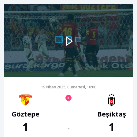
00:00
00:27
19 Nisan 2025, Cumartesi, 16:00
Göztepe
Beşiktaş
1
1
-