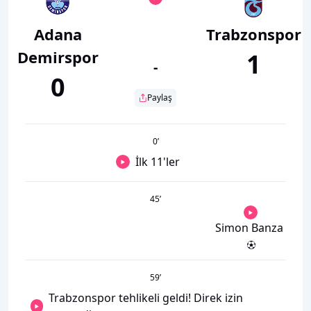
Adana
Trabzonspor
Demirspor
1
-
0
Paylaş
0
’
İlk 11'ler
45
’
Simon Banza
59
’
Trabzonspor tehlikeli geldi! Direk izin