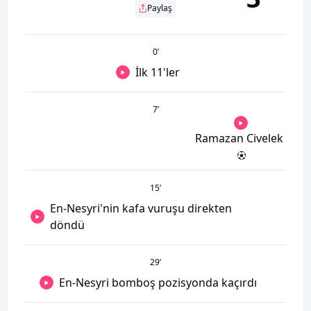
Paylaş
0
’
İlk 11'ler
7
’
Ramazan Civelek
15
’
En-Nesyri'nin kafa vuruşu direkten
döndü
29
’
En-Nesyri bomboş pozisyonda kaçırdı