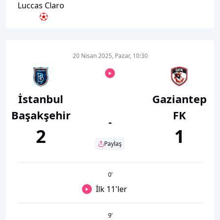
Luccas Claro
20 Nisan 2025, Pazar, 10:30
İstanbul
Gaziantep
Başakşehir
FK
-
2
1
Paylaş
0
’
İlk 11'ler
9
’