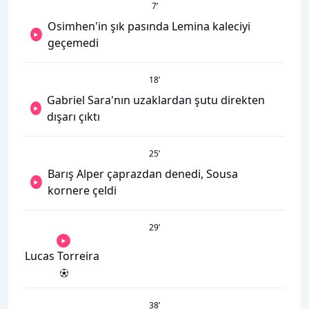
7
’
Osimhen'in şık pasında Lemina kaleciyi
geçemedi
18
’
Gabriel Sara'nın uzaklardan şutu direkten
dışarı çıktı
25
’
Barış Alper çaprazdan denedi, Sousa
kornere çeldi
29
’
Lucas Torreira
38
’