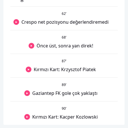
62
’
Crespo net pozisyonu değerlendiremedi
68
’
Önce üst, sonra yan direk!
87
’
Kırmızı Kart: Krzysztof Piatek
89
’
Gaziantep FK gole çok yaklaştı
90
’
Kırmızı Kart: Kacper Kozlowski