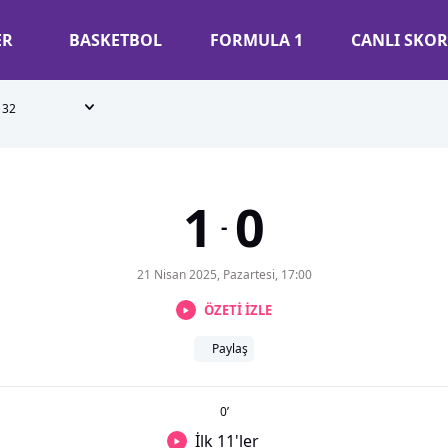
ER
BASKETBOL
FORMULA 1
CANLI SKOR
32
1
0
-
21 Nisan 2025, Pazartesi, 17:00
ÖZETİ İZLE
Paylaş
0
’
İlk 11'ler