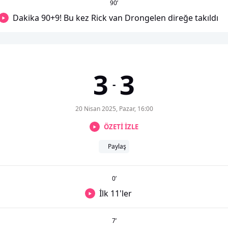
90
’
Dakika 90+9! Bu kez Rick van Drongelen direğe takıldı
3
3
-
20 Nisan 2025, Pazar, 16:00
ÖZETİ İZLE
Paylaş
0
’
İlk 11'ler
7
’