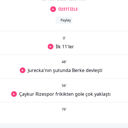
ÖZETİ İZLE
Paylaş
0
’
İlk 11'ler
48
’
Jurecka'nın şutunda Berke devleşti
56
’
Çaykur Rizespor frikikten gole çok yaklaştı
76
’