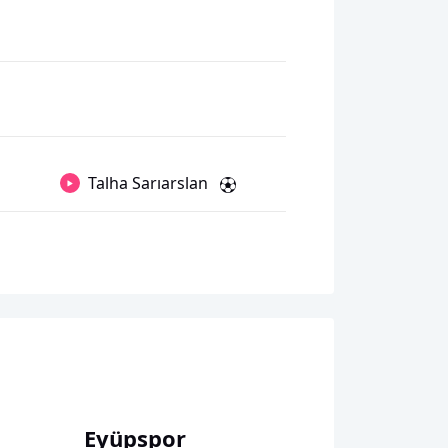
Talha Sarıarslan
Eyüpspor