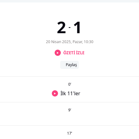
2
1
-
20 Nisan 2025, Pazar, 10:30
ÖZETİ İZLE
Paylaş
0
’
İlk 11'ler
9
’
17
’