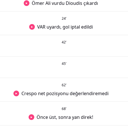
Ömer Ali vurdu Dioudis çıkardı
24
’
VAR uyardı, gol iptal edildi
42
’
45
’
62
’
Crespo net pozisyonu değerlendiremedi
68
’
Önce üst, sonra yan direk!