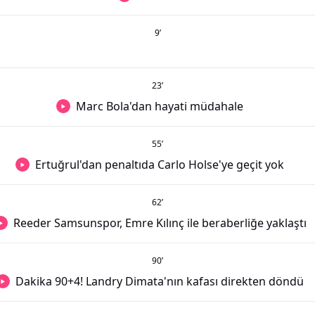
9
’
23
’
Marc Bola'dan hayati müdahale
55
’
Ertuğrul'dan penaltıda Carlo Holse'ye geçit yok
62
’
Reeder Samsunspor, Emre Kılınç ile beraberliğe yaklaştı
90
’
Dakika 90+4! Landry Dimata'nın kafası direkten döndü