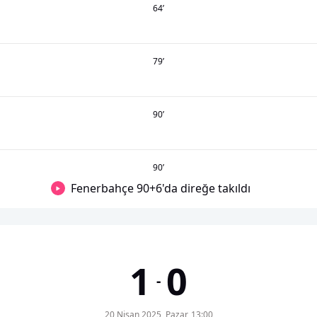
64
’
79
’
90
’
90
’
Fenerbahçe 90+6'da direğe takıldı
1
0
-
20 Nisan 2025, Pazar, 13:00