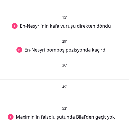
15
’
En-Nesyri'nin kafa vuruşu direkten döndü
29
’
En-Nesyri bomboş pozisyonda kaçırdı
36
’
49
’
53
’
Maximin'in falsolu şutunda Bilal'den geçit yok