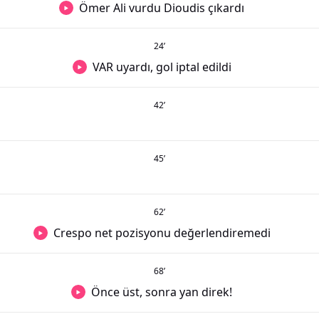
Ömer Ali vurdu Dioudis çıkardı
24
’
VAR uyardı, gol iptal edildi
42
’
45
’
62
’
Crespo net pozisyonu değerlendiremedi
68
’
Önce üst, sonra yan direk!