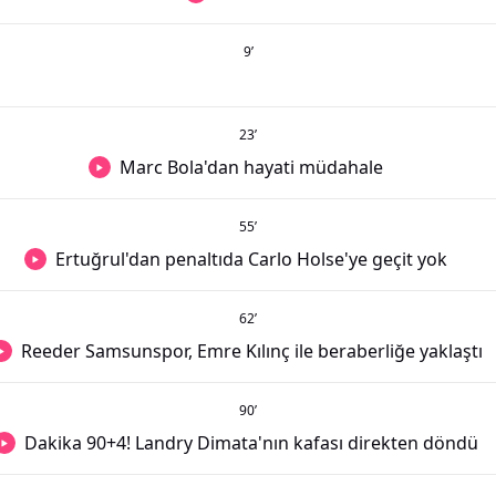
9
’
23
’
Marc Bola'dan hayati müdahale
55
’
Ertuğrul'dan penaltıda Carlo Holse'ye geçit yok
62
’
Reeder Samsunspor, Emre Kılınç ile beraberliğe yaklaştı
90
’
Dakika 90+4! Landry Dimata'nın kafası direkten döndü