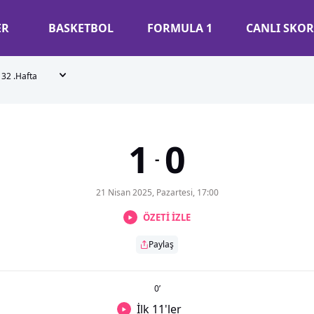
ER
BASKETBOL
FORMULA 1
CANLI SKOR
32 .Hafta
1
0
-
21 Nisan 2025, Pazartesi, 17:00
ÖZETİ İZLE
Paylaş
0
’
İlk 11'ler