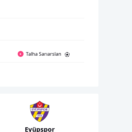
Talha Sarıarslan
Eyüpspor