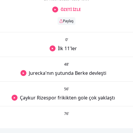
ÖZETİ İZLE
Paylaş
0
’
İlk 11'ler
48
’
Jurecka'nın şutunda Berke devleşti
56
’
Çaykur Rizespor frikikten gole çok yaklaştı
76
’