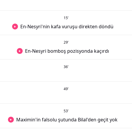
15
’
En-Nesyri'nin kafa vuruşu direkten döndü
29
’
En-Nesyri bomboş pozisyonda kaçırdı
36
’
49
’
53
’
Maximin'in falsolu şutunda Bilal'den geçit yok