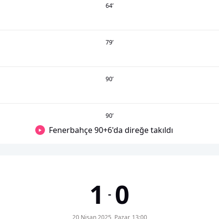
64
’
79
’
90
’
90
’
Fenerbahçe 90+6'da direğe takıldı
1
0
-
20 Nisan 2025, Pazar, 13:00