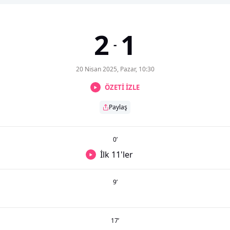
2
1
-
20 Nisan 2025, Pazar, 10:30
ÖZETİ İZLE
Paylaş
0
’
İlk 11'ler
9
’
17
’