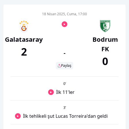
18 Nisan 2025, Cuma, 17:00
Galatasaray
Bodrum
FK
2
-
0
Paylaş
0
’
İlk 11'ler
3
’
İlk tehlikeli şut Lucas Torreira'dan geldi