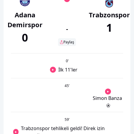
Adana
Trabzonspor
Demirspor
1
-
0
Paylaş
0
’
İlk 11'ler
45
’
Simon Banza
59
’
Trabzonspor tehlikeli geldi! Direk izin