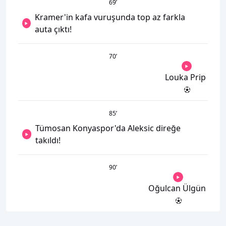
69
’
Kramer'in kafa vuruşunda top az farkla
auta çıktı!
70
’
Louka Prip
85
’
Tümosan Konyaspor'da Aleksic direğe
takıldı!
90
’
Oğulcan Ülgün