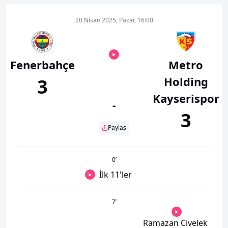
20 Nisan 2025, Pazar, 16:00
Fenerbahçe
Metro
Holding
3
Kayserispor
-
3
Paylaş
0
’
İlk 11'ler
7
’
Ramazan Civelek