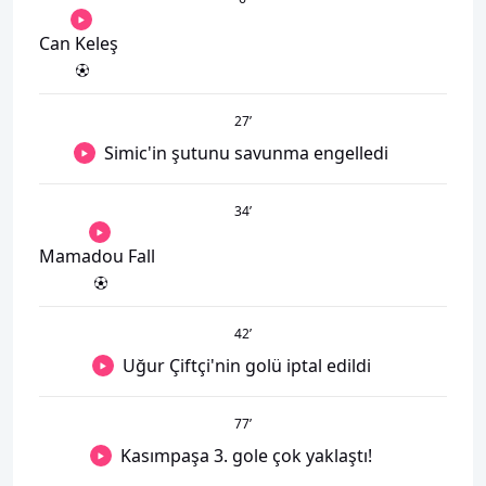
Can Keleş
27
’
Simic'in şutunu savunma engelledi
34
’
Mamadou Fall
42
’
Uğur Çiftçi'nin golü iptal edildi
77
’
Kasımpaşa 3. gole çok yaklaştı!