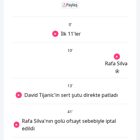
Paylaş
0
’
İlk 11'ler
10
’
Rafa Silva
13
’
David Tijanic'in sert şutu direkte patladı
41
’
Rafa Silva'nın golü ofsayt sebebiyle iptal
edildi