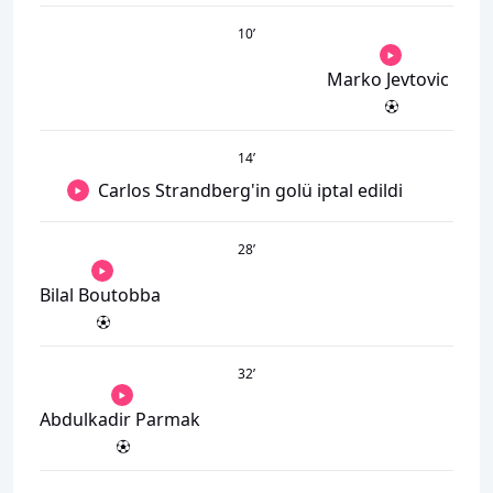
10
’
Marko Jevtovic
14
’
Carlos Strandberg'in golü iptal edildi
28
’
Bilal Boutobba
32
’
Abdulkadir Parmak