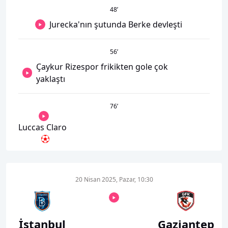
48
’
Jurecka'nın şutunda Berke devleşti
56
’
Çaykur Rizespor frikikten gole çok
yaklaştı
76
’
Luccas Claro
20 Nisan 2025, Pazar, 10:30
İstanbul
Gaziantep