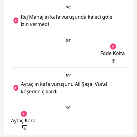
79
’
Rej Manaj'ın kafa vuruşunda kaleci gole
izin vermedi
84
’
Fode Koita
89
’
Aytaç'ın kafa vuruşunu Ali Şaşal Vural
köşeden çıkardı
90
’
Aytaç Kara