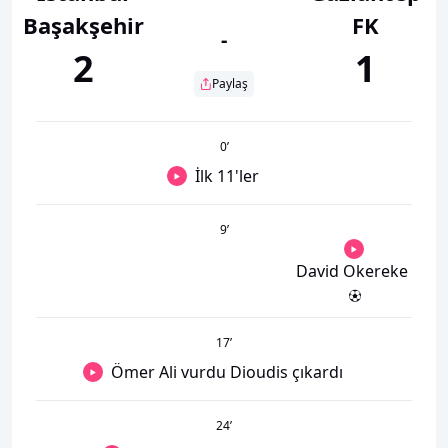
Başakşehir
FK
-
2
1
Paylaş
0
’
İlk 11'ler
9
’
David Okereke
17
’
Ömer Ali vurdu Dioudis çıkardı
24
’