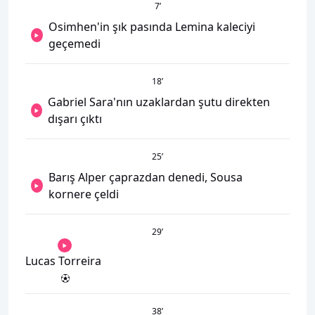
7
’
Osimhen'in şık pasında Lemina kaleciyi
geçemedi
18
’
Gabriel Sara'nın uzaklardan şutu direkten
dışarı çıktı
25
’
Barış Alper çaprazdan denedi, Sousa
kornere çeldi
29
’
Lucas Torreira
38
’