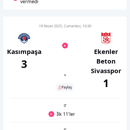
vermedi
19 Nisan 2025, Cumartesi, 10:30
Kasımpaşa
Ekenler
Beton
3
Sivasspor
-
1
Paylaş
0
’
İlk 11'ler
6
’