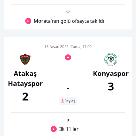
87
’
Morata'nın golü ofsayta takıldı
18 Nisan 2025, Cuma, 17:00
Atakaş
Konyaspor
Hatayspor
3
-
2
Paylaş
0
’
İlk 11'ler