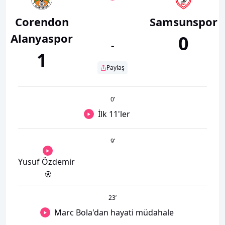
Corendon
Samsunspor
Alanyaspor
0
-
1
Paylaş
0
’
İlk 11'ler
9
’
Yusuf Özdemir
23
’
Marc Bola'dan hayati müdahale