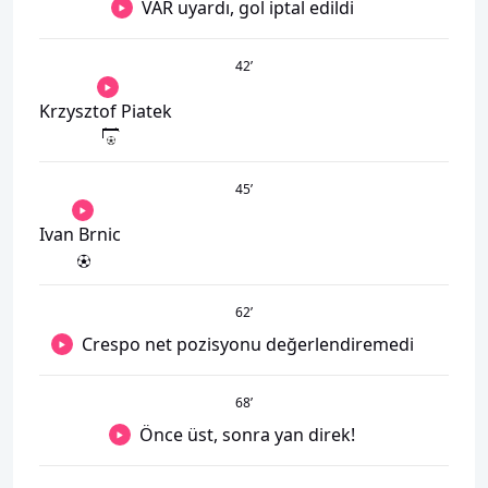
VAR uyardı, gol iptal edildi
42
’
Krzysztof Piatek
45
’
Ivan Brnic
62
’
Crespo net pozisyonu değerlendiremedi
68
’
Önce üst, sonra yan direk!