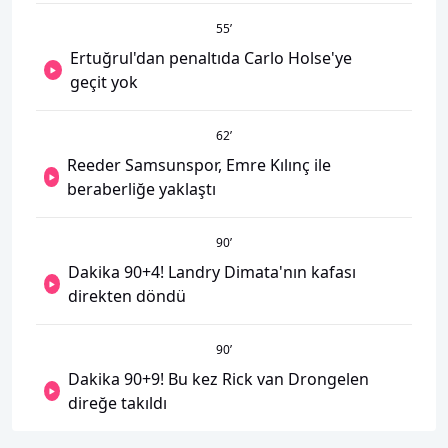
55
’
Ertuğrul'dan penaltıda Carlo Holse'ye
geçit yok
62
’
Reeder Samsunspor, Emre Kılınç ile
beraberliğe yaklaştı
90
’
Dakika 90+4! Landry Dimata'nın kafası
direkten döndü
90
’
Dakika 90+9! Bu kez Rick van Drongelen
direğe takıldı