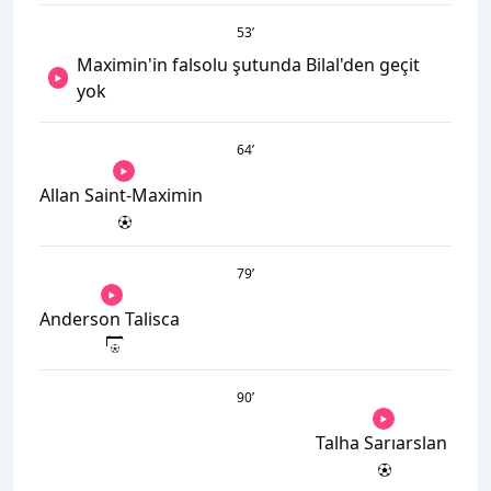
53
’
Maximin'in falsolu şutunda Bilal'den geçit
yok
64
’
Allan Saint-Maximin
79
’
Anderson Talisca
90
’
Talha Sarıarslan