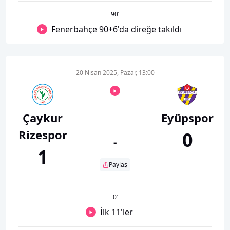
90
’
Fenerbahçe 90+6'da direğe takıldı
20 Nisan 2025, Pazar, 13:00
Çaykur
Eyüpspor
Rizespor
0
-
1
Paylaş
0
’
İlk 11'ler