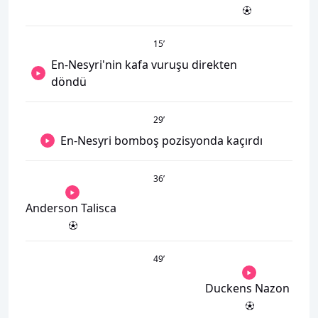
15
’
En-Nesyri'nin kafa vuruşu direkten
döndü
29
’
En-Nesyri bomboş pozisyonda kaçırdı
36
’
Anderson Talisca
49
’
Duckens Nazon