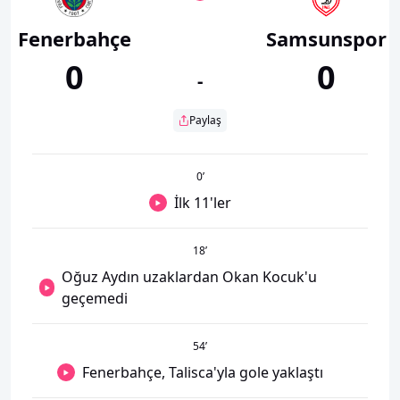
Fenerbahçe
Samsunspor
0
0
-
Paylaş
0
’
İlk 11'ler
18
’
Oğuz Aydın uzaklardan Okan Kocuk'u
geçemedi
54
’
Fenerbahçe, Talisca'yla gole yaklaştı