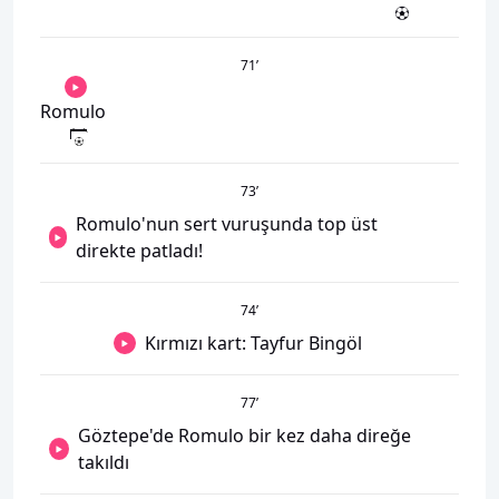
71
’
Romulo
73
’
Romulo'nun sert vuruşunda top üst
direkte patladı!
74
’
Kırmızı kart: Tayfur Bingöl
77
’
Göztepe'de Romulo bir kez daha direğe
takıldı