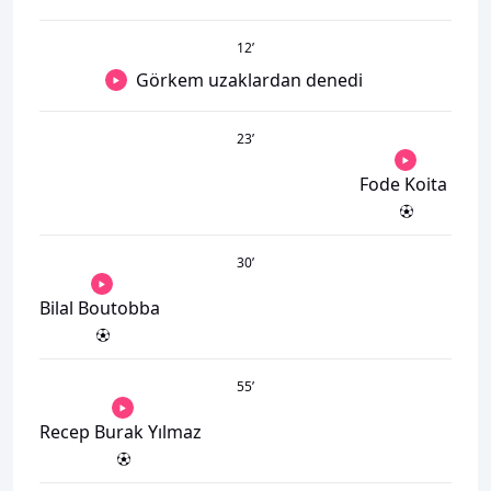
12
’
Görkem uzaklardan denedi
23
’
Fode Koita
30
’
Bilal Boutobba
55
’
Recep Burak Yılmaz