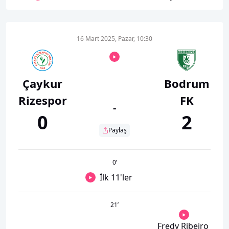
16 Mart 2025, Pazar, 10:30
Çaykur
Bodrum
Rizespor
FK
-
0
2
Paylaş
0
’
İlk 11'ler
21
’
Fredy Ribeiro