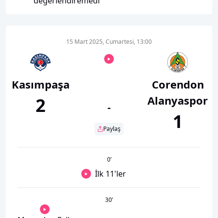
değerlendiremedi
15 Mart 2025, Cumartesi, 13:00
Kasımpaşa
Corendon
Alanyaspor
2
-
1
Paylaş
0
’
İlk 11'ler
30
’