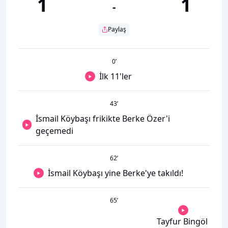
1
1
-
Paylaş
0
’
İlk 11'ler
43
’
İsmail Köybaşı frikikte Berke Özer'i
geçemedi
62
’
İsmail Köybaşı yine Berke'ye takıldı!
65
’
Tayfur Bingöl