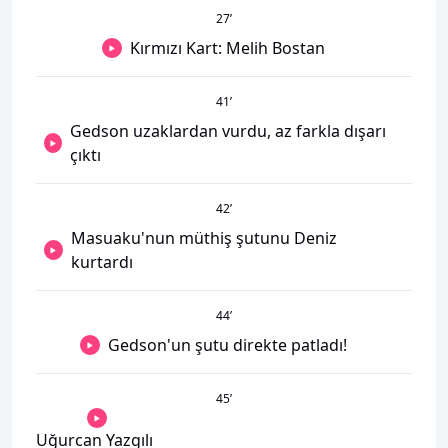
27
’
Kırmızı Kart: Melih Bostan
41
’
Gedson uzaklardan vurdu, az farkla dışarı
çıktı
42
’
Masuaku'nun müthiş şutunu Deniz
kurtardı
44
’
Gedson'un şutu direkte patladı!
45
’
Uğurcan Yazgılı