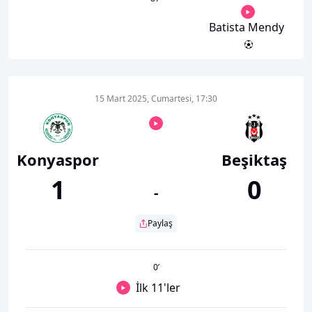
Batista Mendy
15 Mart 2025, Cumartesi, 17:30
Konyaspor
Beşiktaş
1
0
-
Paylaş
0
’
İlk 11'ler