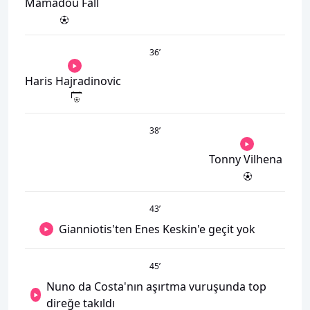
Mamadou Fall
36
’
Haris Hajradinovic
38
’
Tonny Vilhena
43
’
Gianniotis'ten Enes Keskin'e geçit yok
45
’
Nuno da Costa'nın aşırtma vuruşunda top
direğe takıldı