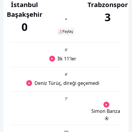
İstanbul
Trabzonspor
Başakşehir
3
-
0
Paylaş
0
’
İlk 11'ler
4
’
Deniz Türüç, direği geçemedi
7
’
Simon Banza