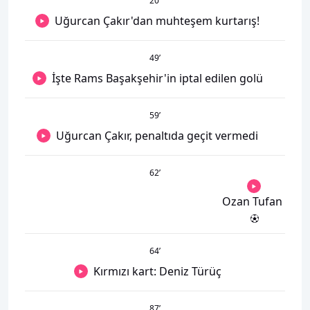
20
’
Uğurcan Çakır'dan muhteşem kurtarış!
49
’
İşte Rams Başakşehir'in iptal edilen golü
59
’
Uğurcan Çakır, penaltıda geçit vermedi
62
’
Ozan Tufan
64
’
Kırmızı kart: Deniz Türüç
87
’