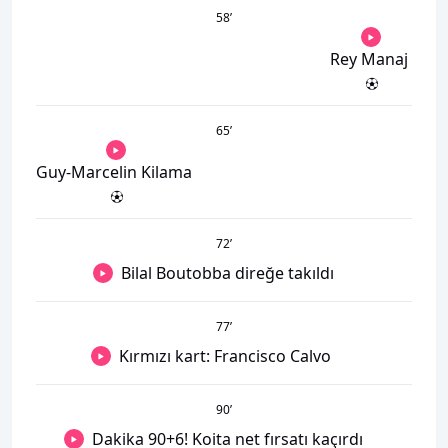
58
’
Rey Manaj
65
’
Guy-Marcelin Kilama
72
’
Bilal Boutobba direğe takıldı
77
’
Kırmızı kart: Francisco Calvo
90
’
Dakika 90+6! Koita net fırsatı kaçırdı