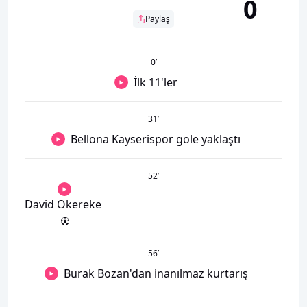
0
Paylaş
0
’
İlk 11'ler
31
’
Bellona Kayserispor gole yaklaştı
52
’
David Okereke
56
’
Burak Bozan'dan inanılmaz kurtarış