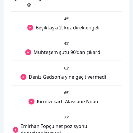
45
’
Beşiktaş'a 2. kez direk engeli
45
’
Muhteşem şutu 90'dan çıkardı
62
’
Deniz Gedson'a yine geçit vermedi
65
’
Kırmızı kart: Alassane Ndao
77
’
Emirhan Topçu net pozisyonu