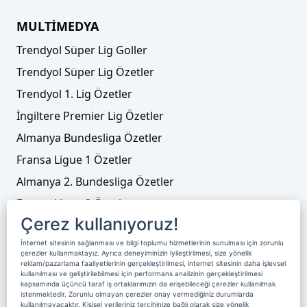
MULTİMEDYA
Trendyol Süper Lig Goller
Trendyol Süper Lig Özetler
Trendyol 1. Lig Özetler
İngiltere Premier Lig Özetler
Almanya Bundesliga Özetler
Fransa Ligue 1 Özetler
Almanya 2. Bundesliga Özetler
Fransa Ligue 2 Özetler
Çerez kullanıyoruz!
Tenis
İnternet sitesinin sağlanması ve bilgi toplumu hizmetlerinin sunulması için zorunlu
Video Liste
çerezler kullanmaktayız. Ayrıca deneyiminizin iyileştirilmesi, size yönelik
reklam/pazarlama faaliyetlerinin gerçekleştirilmesi, internet sitesinin daha işlevsel
Foto Galeriler
kullanılması ve geliştirilebilmesi için performans analizinin gerçekleştirilmesi
kapsamında üçüncü taraf iş ortaklarımızın da erişebileceği çerezler kullanılmak
istenmektedir. Zorunlu olmayan çerezler onay vermediğiniz durumlarda
kullanılmayacaktır. Kişisel verileriniz tercihinize bağlı olarak size yönelik