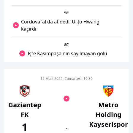
58
’
Cordova 'al da at dedi' Ui-Jo Hwang
kaçırdı
80
’
İşte Kasımpaşa'nın sayılmayan golü
15 Mart 2025, Cumartesi, 10:30
Gaziantep
Metro
FK
Holding
Kayserispor
1
-