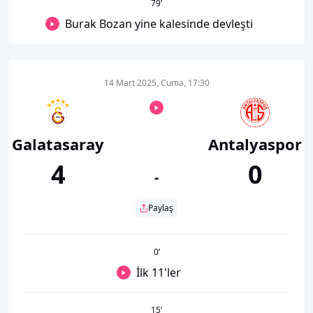
79
’
Burak Bozan yine kalesinde devleşti
14 Mart 2025, Cuma, 17:30
Galatasaray
Antalyaspor
4
0
-
Paylaş
0
’
İlk 11'ler
15
’