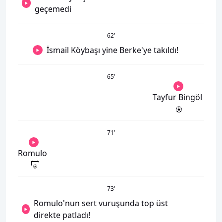
geçemedi
62
’
İsmail Köybaşı yine Berke'ye takıldı!
65
’
Tayfur Bingöl
71
’
Romulo
73
’
Romulo'nun sert vuruşunda top üst
direkte patladı!