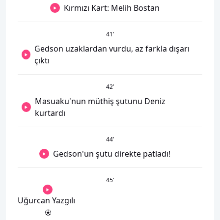
Kırmızı Kart: Melih Bostan
41
’
Gedson uzaklardan vurdu, az farkla dışarı
çıktı
42
’
Masuaku'nun müthiş şutunu Deniz
kurtardı
44
’
Gedson'un şutu direkte patladı!
45
’
Uğurcan Yazgılı