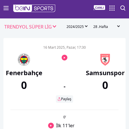
TRENDYOL SÜPER LİG
2024/2025
28 .Hafta
16 Mart 2025, Pazar, 17:30
Fenerbahçe
Samsunspor
0
0
-
Paylaş
0
’
İlk 11'ler