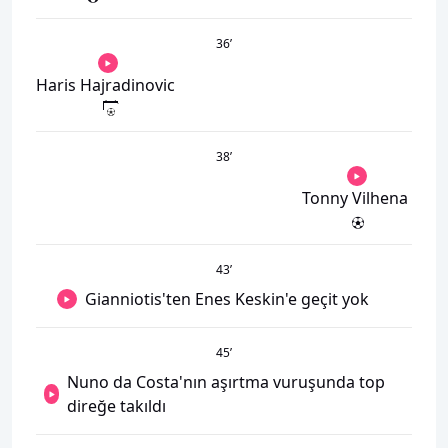
36
’
Haris Hajradinovic
38
’
Tonny Vilhena
43
’
Gianniotis'ten Enes Keskin'e geçit yok
45
’
Nuno da Costa'nın aşırtma vuruşunda top
direğe takıldı