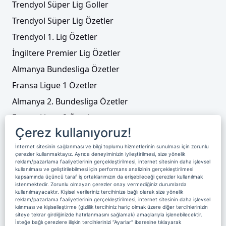
Trendyol Süper Lig Goller
Trendyol Süper Lig Özetler
Trendyol 1. Lig Özetler
İngiltere Premier Lig Özetler
Almanya Bundesliga Özetler
Fransa Ligue 1 Özetler
Almanya 2. Bundesliga Özetler
Fransa Ligue 2 Özetler
Çerez kullanıyoruz!
Tenis
İnternet sitesinin sağlanması ve bilgi toplumu hizmetlerinin sunulması için zorunlu
Video Liste
çerezler kullanmaktayız. Ayrıca deneyiminizin iyileştirilmesi, size yönelik
reklam/pazarlama faaliyetlerinin gerçekleştirilmesi, internet sitesinin daha işlevsel
Foto Galeriler
kullanılması ve geliştirilebilmesi için performans analizinin gerçekleştirilmesi
kapsamında üçüncü taraf iş ortaklarımızın da erişebileceği çerezler kullanılmak
istenmektedir. Zorunlu olmayan çerezler onay vermediğiniz durumlarda
kullanılmayacaktır. Kişisel verileriniz tercihinize bağlı olarak size yönelik
Üyelik
Yayın Akışı
Reklam
Site Sözleşmesi
reklam/pazarlama faaliyetlerinin gerçekleştirilmesi, internet sitesinin daha işlevsel
kılınması ve kişiselleştirme (gizlilik tercihiniz hariç olmak üzere diğer tercihlerinizin
Künye ve İletişim
Çerez Politikası
siteye tekrar girdiğinizde hatırlanmasını sağlamak) amaçlarıyla işlenebilecektir.
İsteğe bağlı çerezlere ilişkin tercihlerinizi “Ayarlar” ibaresine tıklayarak