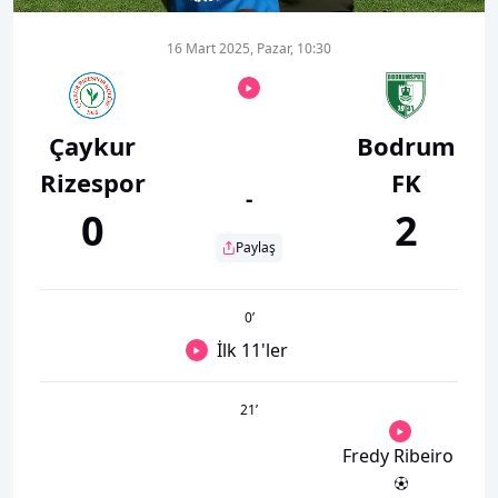
16 Mart 2025, Pazar, 10:30
Çaykur
Bodrum
Rizespor
FK
-
0
2
Paylaş
0
’
İlk 11'ler
21
’
Fredy Ribeiro