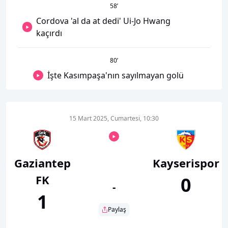
58
’
Cordova 'al da at dedi' Ui-Jo Hwang
kaçırdı
80
’
İşte Kasımpaşa'nın sayılmayan golü
15 Mart 2025, Cumartesi, 10:30
Gaziantep
Kayserispor
FK
0
-
1
Paylaş