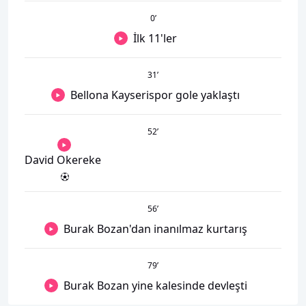
0
’
İlk 11'ler
31
’
Bellona Kayserispor gole yaklaştı
52
’
David Okereke
56
’
Burak Bozan'dan inanılmaz kurtarış
79
’
Burak Bozan yine kalesinde devleşti