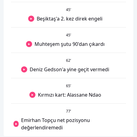
45
’
Beşiktaş'a 2. kez direk engeli
45
’
Muhteşem şutu 90'dan çıkardı
62
’
Deniz Gedson'a yine geçit vermedi
65
’
Kırmızı kart: Alassane Ndao
77
’
Emirhan Topçu net pozisyonu
değerlendiremedi