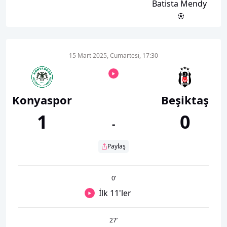
Batista Mendy
15 Mart 2025, Cumartesi, 17:30
Konyaspor
Beşiktaş
1
0
-
Paylaş
0
’
İlk 11'ler
27
’