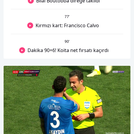
Bilal Boutobba direğe takıldı
77
’
Kırmızı kart: Francisco Calvo
90
’
Dakika 90+6! Koita net fırsatı kaçırdı
00:17
01:07