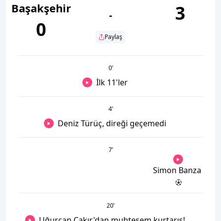
Başakşehir
3
-
0
Paylaş
0
’
İlk 11'ler
4
’
Deniz Türüç, direği geçemedi
7
’
Simon Banza
20
’
Uğurcan Çakır'dan muhteşem kurtarış!