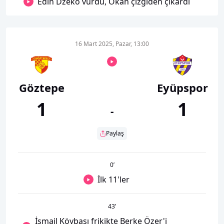
Edin Dzeko vurdu, Okan çizgiden çıkardı
16 Mart 2025, Pazar, 13:00
Göztepe
Eyüpspor
1
1
-
Paylaş
0
’
İlk 11'ler
43
’
İsmail Köybaşı frikikte Berke Özer'i