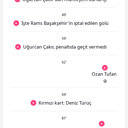
49
’
İşte Rams Başakşehir'in iptal edilen golü
59
’
Uğurcan Çakır, penaltıda geçit vermedi
62
’
Ozan Tufan
64
’
Kırmızı kart: Deniz Türüç
87
’