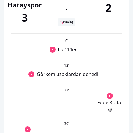
Hatayspor
2
-
3
Paylaş
0
’
İlk 11'ler
12
’
Görkem uzaklardan denedi
23
’
Fode Koita
30
’