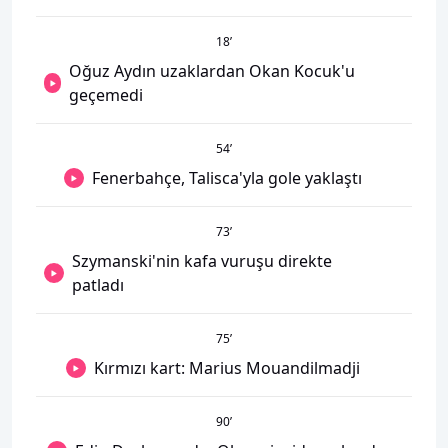
18
’
Oğuz Aydın uzaklardan Okan Kocuk'u
geçemedi
54
’
Fenerbahçe, Talisca'yla gole yaklaştı
73
’
Szymanski'nin kafa vuruşu direkte
patladı
75
’
Kırmızı kart: Marius Mouandilmadji
90
’