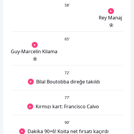
58
’
Rey Manaj
65
’
Guy-Marcelin Kilama
72
’
Bilal Boutobba direğe takıldı
77
’
Kırmızı kart: Francisco Calvo
90
’
Dakika 90+6! Koita net fırsatı kaçırdı