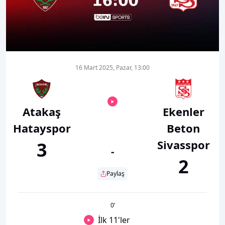
00:01
00:00
16 Mart 2025, Pazar, 13:00
Atakaş
Ekenler
Hatayspor
Beton
Sivasspor
3
-
2
Paylaş
0
’
İlk 11'ler