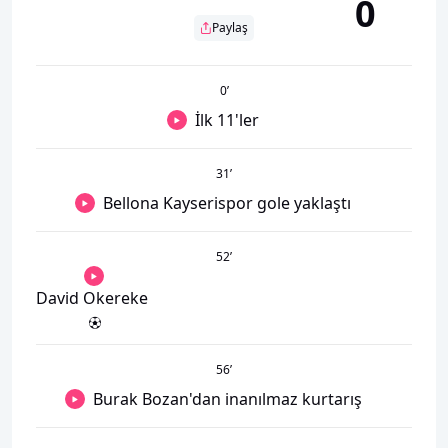
0
Paylaş
0
’
İlk 11'ler
31
’
Bellona Kayserispor gole yaklaştı
52
’
David Okereke
56
’
Burak Bozan'dan inanılmaz kurtarış