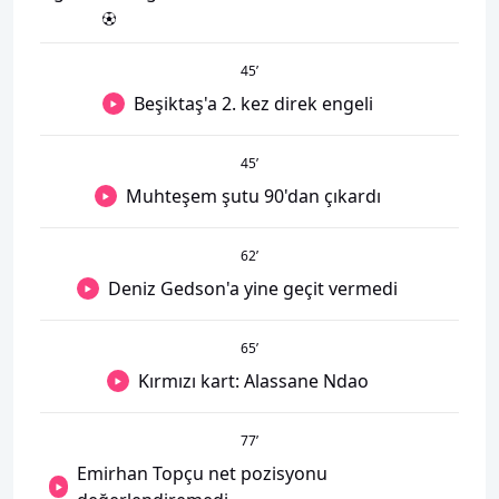
45
’
Beşiktaş'a 2. kez direk engeli
45
’
Muhteşem şutu 90'dan çıkardı
62
’
Deniz Gedson'a yine geçit vermedi
65
’
Kırmızı kart: Alassane Ndao
77
’
Emirhan Topçu net pozisyonu