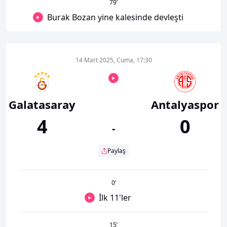
79
’
Burak Bozan yine kalesinde devleşti
14 Mart 2025, Cuma, 17:30
Galatasaray
Antalyaspor
4
0
-
Paylaş
0
’
İlk 11'ler
15
’