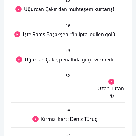
20
’
Uğurcan Çakır'dan muhteşem kurtarış!
49
’
İşte Rams Başakşehir'in iptal edilen golü
59
’
Uğurcan Çakır, penaltıda geçit vermedi
62
’
Ozan Tufan
64
’
Kırmızı kart: Deniz Türüç
87
’