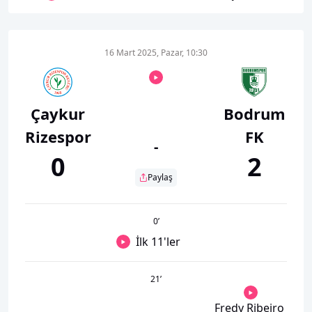
16 Mart 2025, Pazar, 10:30
Çaykur
Bodrum
Rizespor
FK
-
0
2
Paylaş
0
’
İlk 11'ler
21
’
Fredy Ribeiro