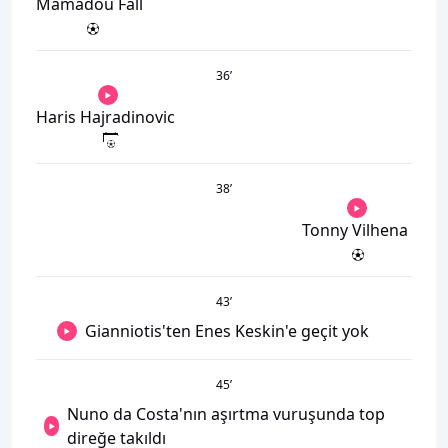
Mamadou Fall
36
’
Haris Hajradinovic
38
’
Tonny Vilhena
43
’
Gianniotis'ten Enes Keskin'e geçit yok
45
’
Nuno da Costa'nın aşırtma vuruşunda top
direğe takıldı