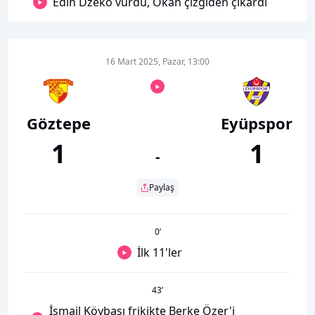
Edin Dzeko vurdu, Okan çizgiden çıkardı
16 Mart 2025, Pazar, 13:00
Göztepe
Eyüpspor
1
1
-
Paylaş
0
’
İlk 11'ler
43
’
İsmail Köybaşı frikikte Berke Özer'i