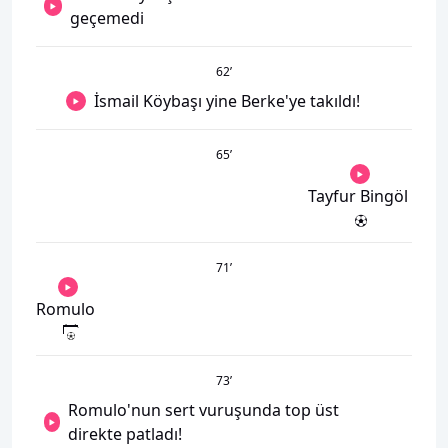
geçemedi
62
’
İsmail Köybaşı yine Berke'ye takıldı!
65
’
Tayfur Bingöl
71
’
Romulo
73
’
Romulo'nun sert vuruşunda top üst
direkte patladı!