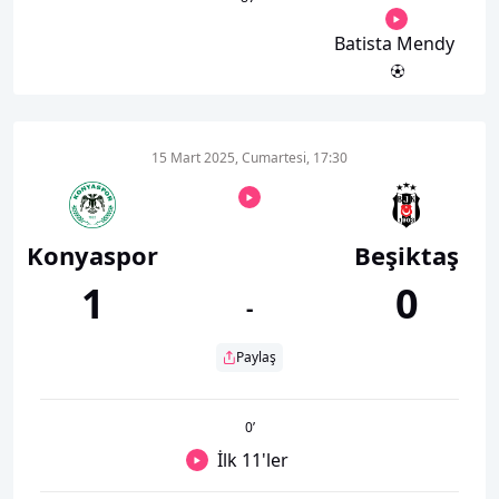
Batista Mendy
15 Mart 2025, Cumartesi, 17:30
Konyaspor
Beşiktaş
1
0
-
Paylaş
0
’
İlk 11'ler