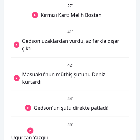
27
’
Kırmızı Kart: Melih Bostan
41
’
Gedson uzaklardan vurdu, az farkla dışarı
çıktı
42
’
Masuaku'nun müthiş şutunu Deniz
kurtardı
44
’
Gedson'un şutu direkte patladı!
45
’
Uğurcan Yazgılı