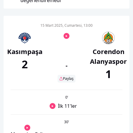
değerlendiremedi
15 Mart 2025, Cumartesi, 13:00
Kasımpaşa
Corendon
Alanyaspor
2
-
1
Paylaş
0
’
İlk 11'ler
30
’