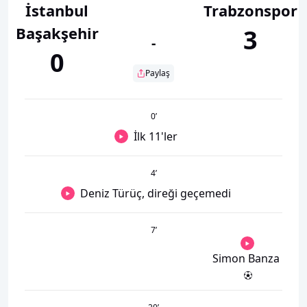
İstanbul
Trabzonspor
Başakşehir
3
-
0
Paylaş
0
’
İlk 11'ler
4
’
Deniz Türüç, direği geçemedi
7
’
Simon Banza