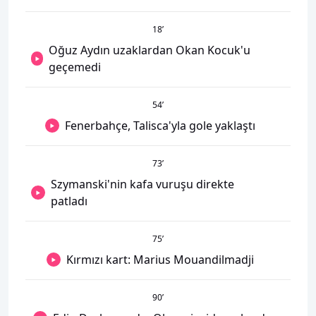
18
’
Oğuz Aydın uzaklardan Okan Kocuk'u
geçemedi
54
’
Fenerbahçe, Talisca'yla gole yaklaştı
73
’
Szymanski'nin kafa vuruşu direkte
patladı
75
’
Kırmızı kart: Marius Mouandilmadji
90
’