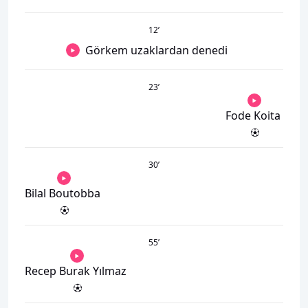
12
’
Görkem uzaklardan denedi
23
’
Fode Koita
30
’
Bilal Boutobba
55
’
Recep Burak Yılmaz