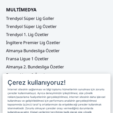
MULTİMEDYA
Trendyol Süper Lig Goller
Trendyol Süper Lig Özetler
Trendyol 1. Lig Özetler
İngiltere Premier Lig Özetler
Almanya Bundesliga Özetler
Fransa Ligue 1 Özetler
Almanya 2. Bundesliga Özetler
Fransa Ligue 2 Özetler
Çerez kullanıyoruz!
Tenis
İnternet sitesinin sağlanması ve bilgi toplumu hizmetlerinin sunulması için zorunlu
Video Liste
çerezler kullanmaktayız. Ayrıca deneyiminizin iyileştirilmesi, size yönelik
reklam/pazarlama faaliyetlerinin gerçekleştirilmesi, internet sitesinin daha işlevsel
Foto Galeriler
kullanılması ve geliştirilebilmesi için performans analizinin gerçekleştirilmesi
kapsamında üçüncü taraf iş ortaklarımızın da erişebileceği çerezler kullanılmak
istenmektedir. Zorunlu olmayan çerezler onay vermediğiniz durumlarda
kullanılmayacaktır. Kişisel verileriniz tercihinize bağlı olarak size yönelik