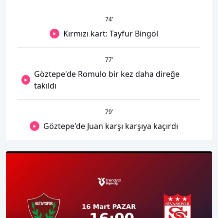
74
’
Kırmızı kart: Tayfur Bingöl
77
’
Göztepe'de Romulo bir kez daha direğe
takıldı
79
’
Göztepe'de Juan karşı karşıya kaçırdı