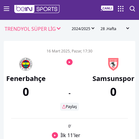
TRENDYOL SÜPER LİG
2024/2025
28 .Hafta
16 Mart 2025, Pazar, 17:30
Fenerbahçe
Samsunspor
0
0
-
Paylaş
0
’
İlk 11'ler