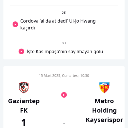
58
’
Cordova 'al da at dedi' Ui-Jo Hwang
kaçırdı
80
’
İşte Kasımpaşa'nın sayılmayan golü
15 Mart 2025, Cumartesi, 10:30
Gaziantep
Metro
FK
Holding
Kayserispor
1
-