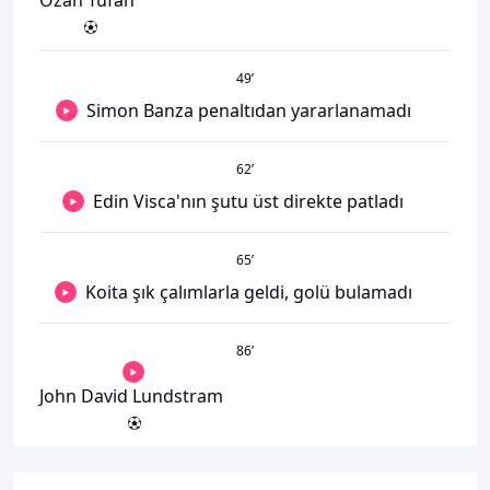
Ozan Tufan
49
’
Simon Banza penaltıdan yararlanamadı
62
’
Edin Visca'nın şutu üst direkte patladı
65
’
Koita şık çalımlarla geldi, golü bulamadı
86
’
John David Lundstram