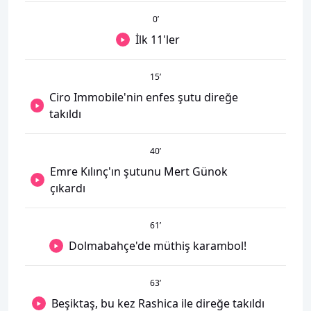
0
’
İlk 11'ler
15
’
Ciro Immobile'nin enfes şutu direğe
takıldı
40
’
Emre Kılınç'ın şutunu Mert Günok
çıkardı
61
’
Dolmabahçe'de müthiş karambol!
63
’
Beşiktaş, bu kez Rashica ile direğe takıldı