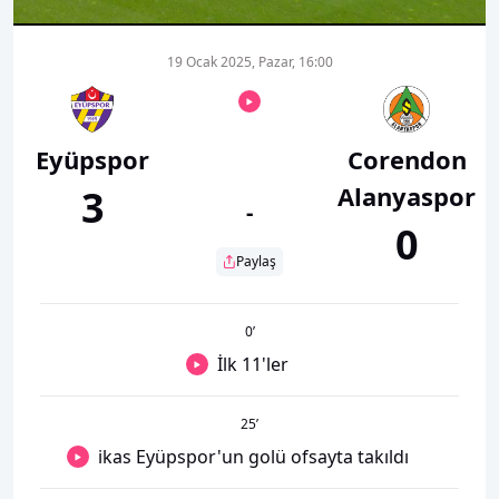
19 Ocak 2025, Pazar, 16:00
Eyüpspor
Corendon
Alanyaspor
3
-
0
Paylaş
0
’
İlk 11'ler
25
’
ikas Eyüpspor'un golü ofsayta takıldı