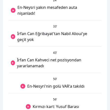
24
’
En-Neysri yakın mesafeden auta
nişanladı!
33
’
İrfan Can Eğribayat'tan Nabil Alioui'ye
geçit yok
43
’
İrfan Can Kahveci net pozisyondan
yararlanamadı
50
’
En-Nesyri'nin golü VAR'a takıldı
56
’
Kırmızı kart: Yusuf Barası