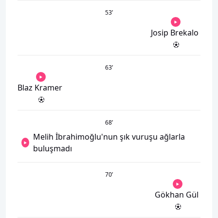
53
’
Josip Brekalo
63
’
Blaz Kramer
68
’
Melih İbrahimoğlu'nun şık vuruşu ağlarla
buluşmadı
70
’
Gökhan Gül