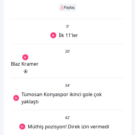
Paylaş
0
’
İlk 11'ler
20
’
Blaz Kramer
34
’
Tümosan Konyaspor ikinci gole çok
yaklaştı
42
’
Müthiş pozisyon! Direk izin vermedi