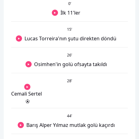
0
’
İlk 11'ler
15
’
Lucas Torreira'nın şutu direkten döndü
26
’
Osimhen'in golü ofsayta takıldı
28
’
Cemali Sertel
44
’
Barış Alper Yılmaz mutlak golü kaçırdı