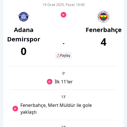
19 Ocak 2025, Pazar, 16:00
Adana
Fenerbahçe
Demirspor
4
-
0
Paylaş
0
’
İlk 11'ler
13
’
Fenerbahçe, Mert Müldür ile gole
yaklaştı