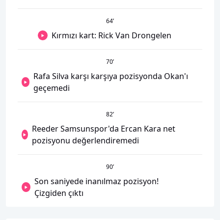
64
’
Kırmızı kart: Rick Van Drongelen
70
’
Rafa Silva karşı karşıya pozisyonda Okan'ı
geçemedi
82
’
Reeder Samsunspor'da Ercan Kara net
pozisyonu değerlendiremedi
90
’
Son saniyede inanılmaz pozisyon!
Çizgiden çıktı