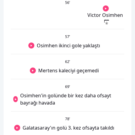
56
’
Victor Osimhen
57
’
Osimhen ikinci gole yaklaştı
62
’
Mertens kaleciyi geçemedi
69
’
Osimhen'in golünde bir kez daha ofsayt
bayrağı havada
78
’
Galatasaray'ın golü 3. kez ofsayta takıldı