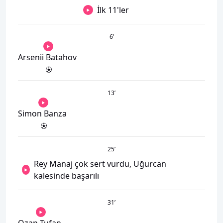
İlk 11'ler
6
’
Arsenii Batahov
13
’
Simon Banza
25
’
Rey Manaj çok sert vurdu, Uğurcan
kalesinde başarılı
31
’