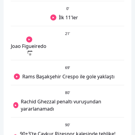
0
’
İlk 11'ler
21
’
Joao Figueiredo
69
’
Rams Başakşehir Crespo ile gole yaklaştı
80
’
Rachid Ghezzal penaltı vuruşundan
yararlanamadı
90
’
90+3'te Çaykur Rizespor kalesinde tehlike!