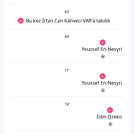
63
’
Bu kez İrfan Can Kahveci VAR'a takıldı
69
’
Youssef En-Nesyri
71
’
Youssef En-Nesyri
74
’
Edin Dzeko