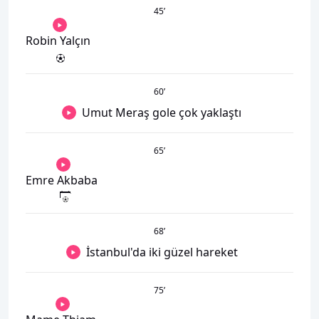
45
’
Robin Yalçın
60
’
Umut Meraş gole çok yaklaştı
65
’
Emre Akbaba
68
’
İstanbul'da iki güzel hareket
75
’