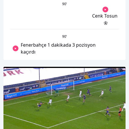
90
’
Cenk Tosun
90
’
Fenerbahçe 1 dakikada 3 pozisyon
kaçırdı
00:01
00:00