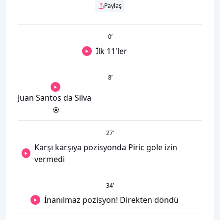
Paylaş
0
’
İlk 11'ler
8
’
Juan Santos da Silva
27
’
Karşı karşıya pozisyonda Piric gole izin
vermedi
34
’
İnanılmaz pozisyon! Direkten döndü