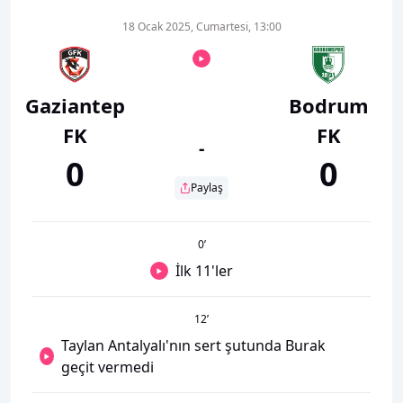
18 Ocak 2025, Cumartesi, 13:00
Gaziantep
Bodrum
FK
FK
-
0
0
Paylaş
0
’
İlk 11'ler
12
’
Taylan Antalyalı'nın sert şutunda Burak
geçit vermedi