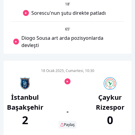
18
’
Sorescu'nun şutu direkte patladı
65
’
Diogo Sousa art arda pozisyonlarda
devleşti
18 Ocak 2025, Cumartesi, 10:30
İstanbul
Çaykur
Başakşehir
Rizespor
-
2
0
Paylaş