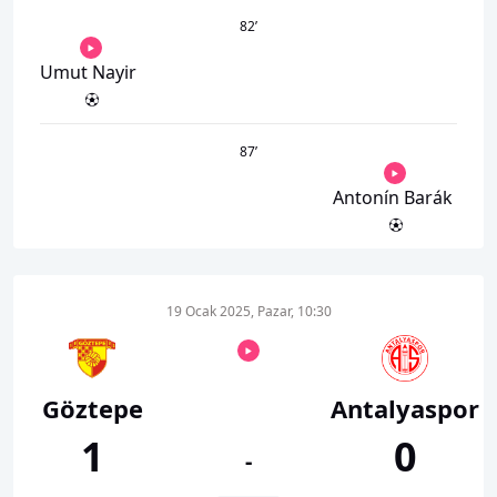
82
’
Umut Nayir
87
’
Antonín Barák
19 Ocak 2025, Pazar, 10:30
Göztepe
Antalyaspor
1
0
-