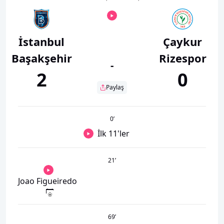
İstanbul
Çaykur
Başakşehir
Rizespor
-
2
0
Paylaş
0
’
İlk 11'ler
21
’
Joao Figueiredo
69
’