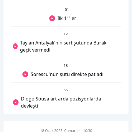
0
’
İlk 11'ler
12
’
Taylan Antalyalı'nın sert şutunda Burak
geçit vermedi
18
’
Sorescu'nun şutu direkte patladı
65
’
Diogo Sousa art arda pozisyonlarda
devleşti
18 Ocak 2025, Cumartesi, 10:30