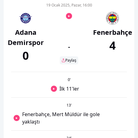
19 Ocak 2025, Pazar, 16:00
Adana
Fenerbahçe
Demirspor
4
-
0
Paylaş
0
’
İlk 11'ler
13
’
Fenerbahçe, Mert Müldür ile gole
yaklaştı