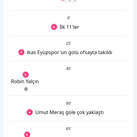
0
’
İlk 11'ler
25
’
ikas Eyüpspor'un golü ofsayta takıldı
45
’
Robin Yalçın
60
’
Umut Meraş gole çok yaklaştı
65
’