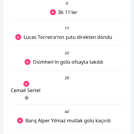
0
’
İlk 11'ler
15
’
Lucas Torreira'nın şutu direkten döndü
26
’
Osimhen'in golü ofsayta takıldı
28
’
Cemali Sertel
44
’
Barış Alper Yılmaz mutlak golü kaçırdı