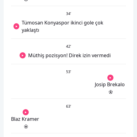
34
’
Tümosan Konyaspor ikinci gole çok
yaklaştı
42
’
Müthiş pozisyon! Direk izin vermedi
53
’
Josip Brekalo
63
’
Blaz Kramer