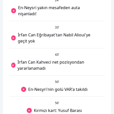
24
’
En-Neysri yakın mesafeden auta
nişanladı!
33
’
İrfan Can Eğribayat'tan Nabil Alioui'ye
geçit yok
43
’
İrfan Can Kahveci net pozisyondan
yararlanamadı
50
’
En-Nesyri'nin golü VAR'a takıldı
56
’
Kırmızı kart: Yusuf Barası