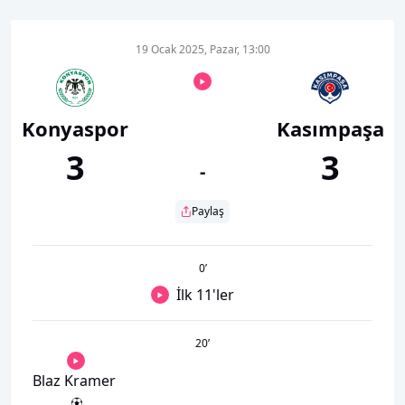
19 Ocak 2025, Pazar, 13:00
Konyaspor
Kasımpaşa
3
3
-
Paylaş
0
’
İlk 11'ler
20
’
Blaz Kramer