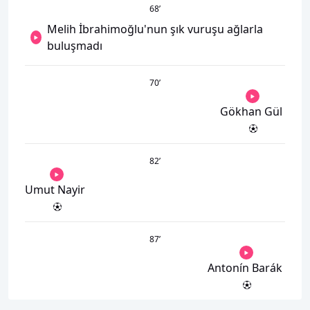
68
’
Melih İbrahimoğlu'nun şık vuruşu ağlarla
buluşmadı
70
’
Gökhan Gül
82
’
Umut Nayir
87
’
Antonín Barák