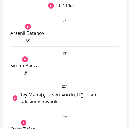
İlk 11'ler
6
’
Arsenii Batahov
13
’
Simon Banza
25
’
Rey Manaj çok sert vurdu, Uğurcan
kalesinde başarılı
31
’