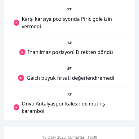
27
’
Karşı karşıya pozisyonda Piric gole izin
vermedi
34
’
İnanılmaz pozisyon! Direkten döndü
45
’
Gaich büyük fırsatı değerlendiremedi
72
’
Onvo Antalyaspor kalesinde müthiş
karambol!
18 Ocak 2025, Cumartesi, 16:00