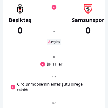
Beşiktaş
Samsunspor
0
0
-
Paylaş
0
’
İlk 11'ler
15
’
Ciro Immobile'nin enfes şutu direğe
takıldı
40
’