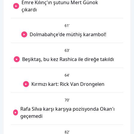
Emre Kılınç'ın şutunu Mert Günok
çıkardı
61
’
Dolmabahçe'de müthiş karambol!
63
’
Beşiktaş, bu kez Rashica ile direğe takıldı
64
’
Kırmızı kart: Rick Van Drongelen
70
’
Rafa Silva karşı karşıya pozisyonda Okan'ı
geçemedi
82
’