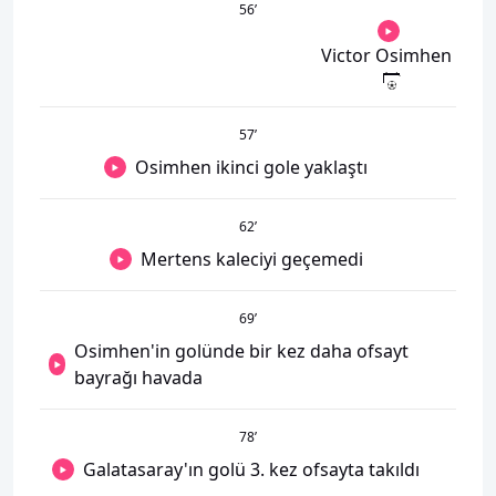
56
’
Victor Osimhen
57
’
Osimhen ikinci gole yaklaştı
62
’
Mertens kaleciyi geçemedi
69
’
Osimhen'in golünde bir kez daha ofsayt
bayrağı havada
78
’
Galatasaray'ın golü 3. kez ofsayta takıldı