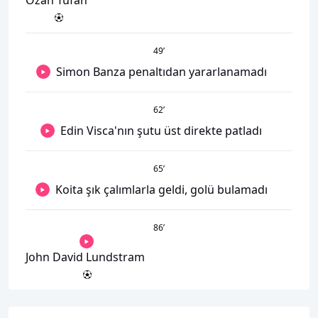
Ozan Tufan
49
’
Simon Banza penaltıdan yararlanamadı
62
’
Edin Visca'nın şutu üst direkte patladı
65
’
Koita şık çalımlarla geldi, golü bulamadı
86
’
John David Lundstram