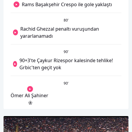
Rams Başakşehir Crespo ile gole yaklaştı
80
’
Rachid Ghezzal penaltı vuruşundan
yararlanamadı
90
’
90+3'te Çaykur Rizespor kalesinde tehlike!
Grbic'ten geçit yok
90
’
Ömer Ali Şahiner