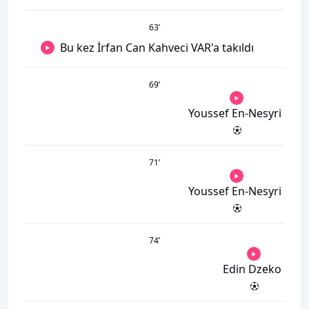
63
’
Bu kez İrfan Can Kahveci VAR'a takıldı
69
’
Youssef En-Nesyri
71
’
Youssef En-Nesyri
74
’
Edin Dzeko