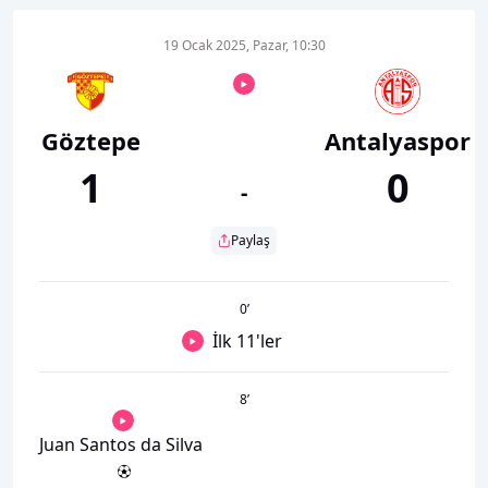
19 Ocak 2025, Pazar, 10:30
Göztepe
Antalyaspor
1
0
-
Paylaş
0
’
İlk 11'ler
8
’
Juan Santos da Silva