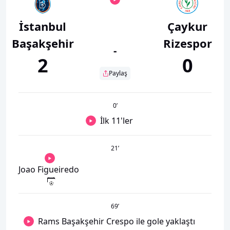
İstanbul
Çaykur
Başakşehir
Rizespor
-
2
0
Paylaş
0
’
İlk 11'ler
21
’
Joao Figueiredo
69
’
Rams Başakşehir Crespo ile gole yaklaştı