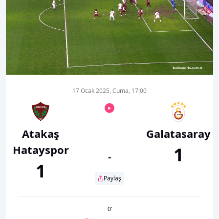
00:19
01:10
17 Ocak 2025, Cuma, 17:00
Atakaş
Galatasaray
Hatayspor
1
-
1
Paylaş
0
’