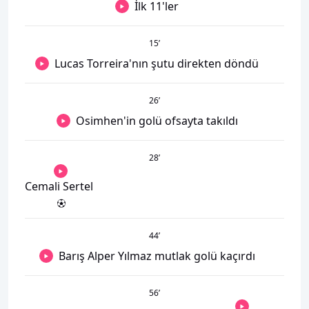
İlk 11'ler
15
’
Lucas Torreira'nın şutu direkten döndü
26
’
Osimhen'in golü ofsayta takıldı
28
’
Cemali Sertel
44
’
Barış Alper Yılmaz mutlak golü kaçırdı
56
’