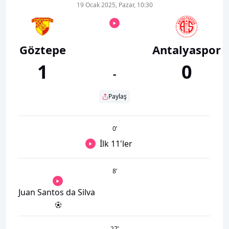
19 Ocak 2025, Pazar, 10:30
Göztepe
Antalyaspor
1
0
-
Paylaş
0
’
İlk 11'ler
8
’
Juan Santos da Silva
27
’