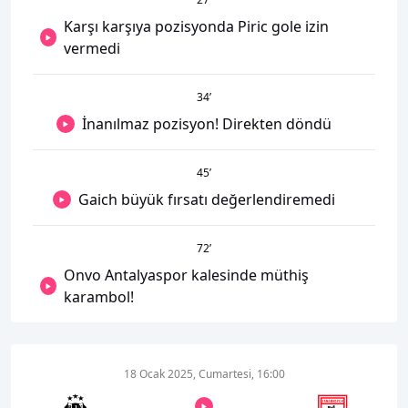
Karşı karşıya pozisyonda Piric gole izin
vermedi
34
’
İnanılmaz pozisyon! Direkten döndü
45
’
Gaich büyük fırsatı değerlendiremedi
72
’
Onvo Antalyaspor kalesinde müthiş
karambol!
18 Ocak 2025, Cumartesi, 16:00