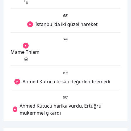
68
’
İstanbul'da iki güzel hareket
75
’
Mame Thiam
83
’
Ahmed Kutucu fırsatı değerlendiremedi
90
’
Ahmed Kutucu harika vurdu, Ertuğrul
mükemmel çıkardı