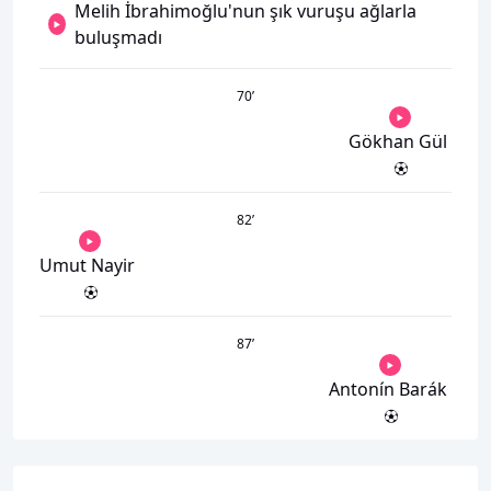
Melih İbrahimoğlu'nun şık vuruşu ağlarla
buluşmadı
70
’
Gökhan Gül
82
’
Umut Nayir
87
’
Antonín Barák