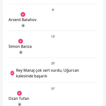
6
’
Arsenii Batahov
13
’
Simon Banza
25
’
Rey Manaj çok sert vurdu, Uğurcan
kalesinde başarılı
31
’
Ozan Tufan