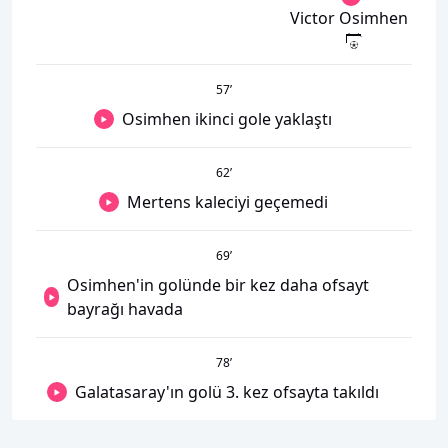
Victor Osimhen
57
’
Osimhen ikinci gole yaklaştı
62
’
Mertens kaleciyi geçemedi
69
’
Osimhen'in golünde bir kez daha ofsayt
bayrağı havada
78
’
Galatasaray'ın golü 3. kez ofsayta takıldı