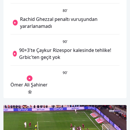
80
’
Rachid Ghezzal penaltı vuruşundan
yararlanamadı
90
’
90+3'te Çaykur Rizespor kalesinde tehlike!
Grbic'ten geçit yok
90
’
Ömer Ali Şahiner