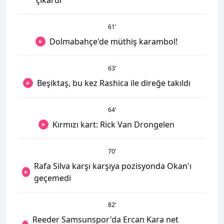
çıkardı
61
’
Dolmabahçe'de müthiş karambol!
63
’
Beşiktaş, bu kez Rashica ile direğe takıldı
64
’
Kırmızı kart: Rick Van Drongelen
70
’
Rafa Silva karşı karşıya pozisyonda Okan'ı
geçemedi
82
’
Reeder Samsunspor'da Ercan Kara net