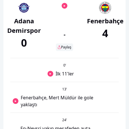
Adana
Fenerbahçe
Demirspor
4
-
0
Paylaş
0
’
İlk 11'ler
13
’
Fenerbahçe, Mert Müldür ile gole
yaklaştı
24
’
En-Neysri yakın mesafeden auta