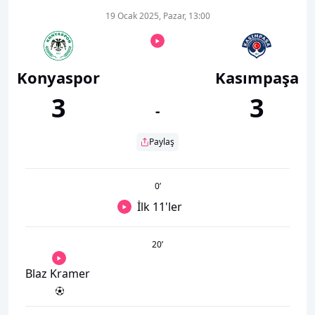
19 Ocak 2025, Pazar, 13:00
Konyaspor
Kasımpaşa
3
3
-
Paylaş
0
’
İlk 11'ler
20
’
Blaz Kramer