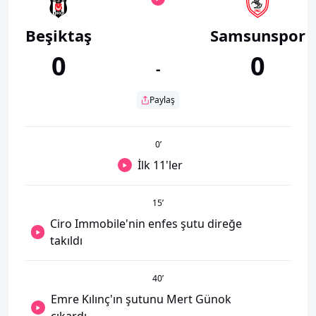
Beşiktaş
Samsunspor
0
0
-
Paylaş
0
’
İlk 11'ler
15
’
Ciro Immobile'nin enfes şutu direğe
takıldı
40
’
Emre Kılınç'ın şutunu Mert Günok