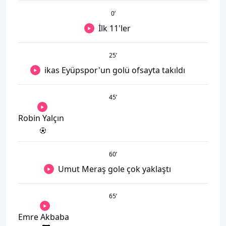
0
’
İlk 11'ler
25
’
ikas Eyüpspor'un golü ofsayta takıldı
45
’
Robin Yalçın
60
’
Umut Meraş gole çok yaklaştı
65
’
Emre Akbaba