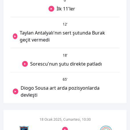
0
’
İlk 11'ler
12
’
Taylan Antalyalı'nın sert şutunda Burak
geçit vermedi
18
’
Sorescu'nun şutu direkte patladı
65
’
Diogo Sousa art arda pozisyonlarda
devleşti
18 Ocak 2025, Cumartesi, 10:30