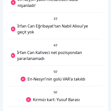
nişanladı!
33
’
İrfan Can Eğribayat'tan Nabil Alioui'ye
geçit yok
43
’
İrfan Can Kahveci net pozisyondan
yararlanamadı
50
’
En-Nesyri'nin golü VAR'a takıldı
56
’
Kırmızı kart: Yusuf Barası