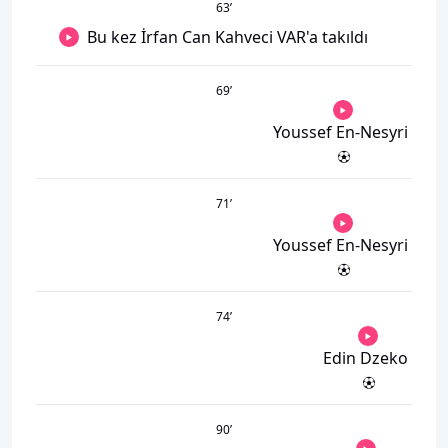
63
’
Bu kez İrfan Can Kahveci VAR'a takıldı
69
’
Youssef En-Nesyri
71
’
Youssef En-Nesyri
74
’
Edin Dzeko
90
’