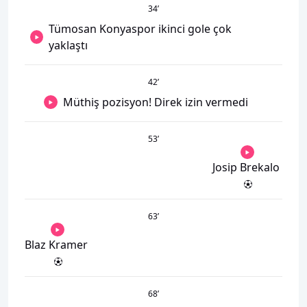
34
’
Tümosan Konyaspor ikinci gole çok
yaklaştı
42
’
Müthiş pozisyon! Direk izin vermedi
53
’
Josip Brekalo
63
’
Blaz Kramer
68
’