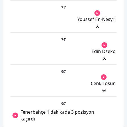
71
’
Youssef En-Nesyri
74
’
Edin Dzeko
90
’
Cenk Tosun
90
’
Fenerbahçe 1 dakikada 3 pozisyon
kaçırdı