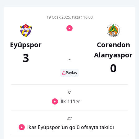
19 Ocak 2025, Pazar, 16:00
Eyüpspor
Corendon
Alanyaspor
3
-
0
Paylaş
0
’
İlk 11'ler
25
’
ikas Eyüpspor'un golü ofsayta takıldı