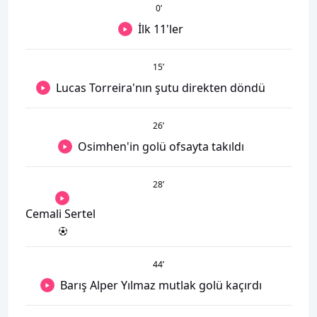
0
’
İlk 11'ler
15
’
Lucas Torreira'nın şutu direkten döndü
26
’
Osimhen'in golü ofsayta takıldı
28
’
Cemali Sertel
44
’
Barış Alper Yılmaz mutlak golü kaçırdı