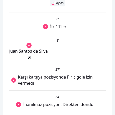
Paylaş
0
’
İlk 11'ler
8
’
Juan Santos da Silva
27
’
Karşı karşıya pozisyonda Piric gole izin
vermedi
34
’
İnanılmaz pozisyon! Direkten döndü