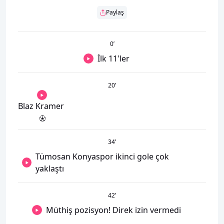
Paylaş
0
’
İlk 11'ler
20
’
Blaz Kramer
34
’
Tümosan Konyaspor ikinci gole çok
yaklaştı
42
’
Müthiş pozisyon! Direk izin vermedi