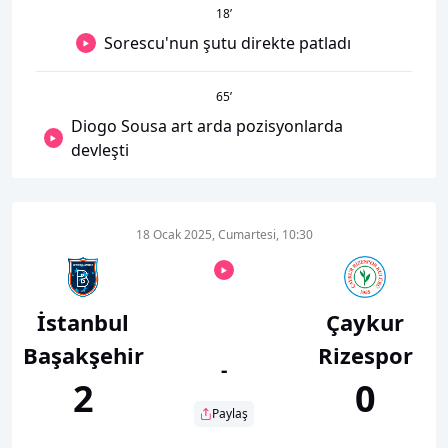
18
’
Sorescu'nun şutu direkte patladı
65
’
Diogo Sousa art arda pozisyonlarda
devleşti
18 Ocak 2025, Cumartesi, 10:30
İstanbul
Çaykur
Başakşehir
Rizespor
-
2
0
Paylaş