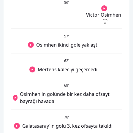
56
’
Victor Osimhen
57
’
Osimhen ikinci gole yaklaştı
62
’
Mertens kaleciyi geçemedi
69
’
Osimhen'in golünde bir kez daha ofsayt
bayrağı havada
78
’
Galatasaray'ın golü 3. kez ofsayta takıldı