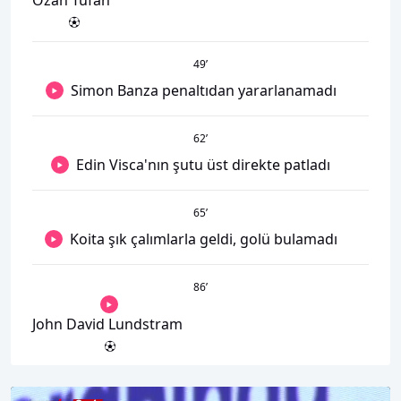
Ozan Tufan
49
’
Simon Banza penaltıdan yararlanamadı
62
’
Edin Visca'nın şutu üst direkte patladı
65
’
Koita şık çalımlarla geldi, golü bulamadı
86
’
John David Lundstram