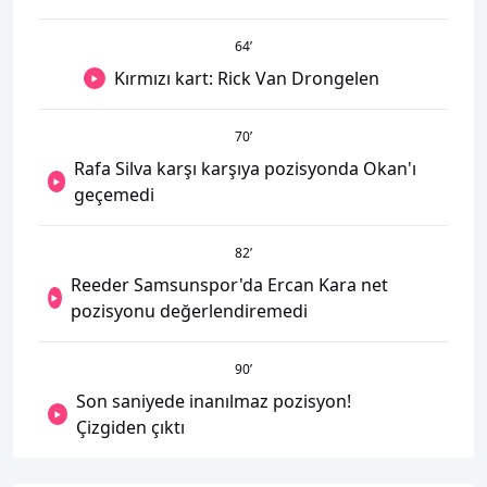
64
’
Kırmızı kart: Rick Van Drongelen
70
’
Rafa Silva karşı karşıya pozisyonda Okan'ı
geçemedi
82
’
Reeder Samsunspor'da Ercan Kara net
pozisyonu değerlendiremedi
90
’
Son saniyede inanılmaz pozisyon!
Çizgiden çıktı