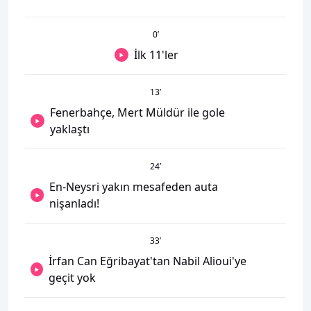
0
’
İlk 11'ler
13
’
Fenerbahçe, Mert Müldür ile gole
yaklaştı
24
’
En-Neysri yakın mesafeden auta
nişanladı!
33
’
İrfan Can Eğribayat'tan Nabil Alioui'ye
geçit yok