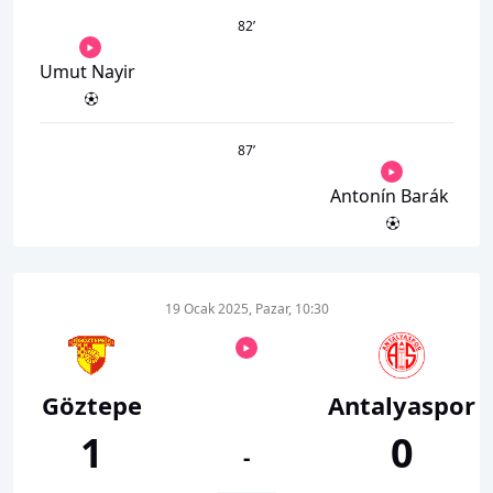
82
’
Umut Nayir
87
’
Antonín Barák
19 Ocak 2025, Pazar, 10:30
Göztepe
Antalyaspor
1
0
-