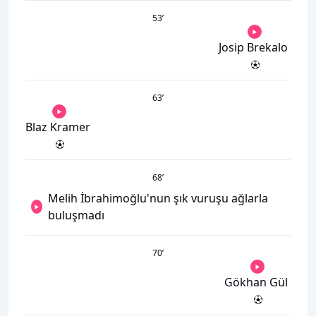
53
’
Josip Brekalo
63
’
Blaz Kramer
68
’
Melih İbrahimoğlu'nun şık vuruşu ağlarla
buluşmadı
70
’
Gökhan Gül