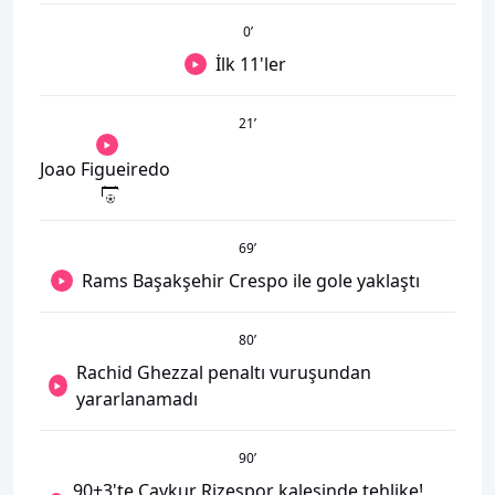
0
’
İlk 11'ler
21
’
Joao Figueiredo
69
’
Rams Başakşehir Crespo ile gole yaklaştı
80
’
Rachid Ghezzal penaltı vuruşundan
yararlanamadı
90
’
90+3'te Çaykur Rizespor kalesinde tehlike!