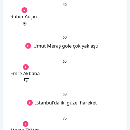
45
’
Robin Yalçın
60
’
Umut Meraş gole çok yaklaştı
65
’
Emre Akbaba
68
’
İstanbul'da iki güzel hareket
75
’