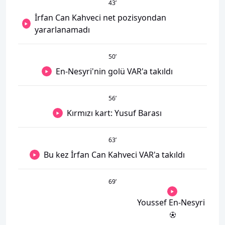
43
’
İrfan Can Kahveci net pozisyondan
yararlanamadı
50
’
En-Nesyri'nin golü VAR'a takıldı
56
’
Kırmızı kart: Yusuf Barası
63
’
Bu kez İrfan Can Kahveci VAR'a takıldı
69
’
Youssef En-Nesyri