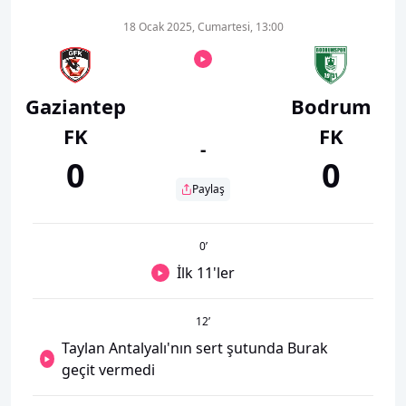
18 Ocak 2025, Cumartesi, 13:00
Gaziantep
Bodrum
FK
FK
-
0
0
Paylaş
0
’
İlk 11'ler
12
’
Taylan Antalyalı'nın sert şutunda Burak
geçit vermedi