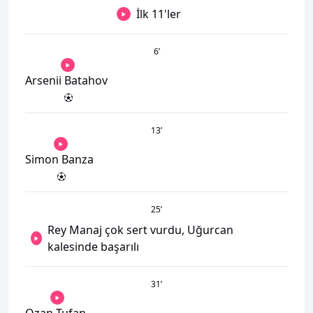
İlk 11'ler
6
’
Arsenii Batahov
13
’
Simon Banza
25
’
Rey Manaj çok sert vurdu, Uğurcan
kalesinde başarılı
31
’