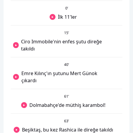
0
’
İlk 11'ler
15
’
Ciro Immobile'nin enfes şutu direğe
takıldı
40
’
Emre Kılınç'ın şutunu Mert Günok
çıkardı
61
’
Dolmabahçe'de müthiş karambol!
63
’
Beşiktaş, bu kez Rashica ile direğe takıldı