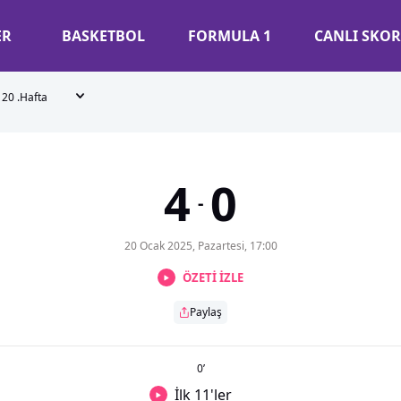
ER
BASKETBOL
FORMULA 1
CANLI SKOR
20 .Hafta
4
0
-
20 Ocak 2025, Pazartesi, 17:00
ÖZETİ İZLE
Paylaş
0
’
İlk 11'ler