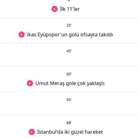
İlk 11'ler
25
’
ikas Eyüpspor'un golü ofsayta takıldı
45
’
60
’
Umut Meraş gole çok yaklaştı
65
’
68
’
İstanbul'da iki güzel hareket