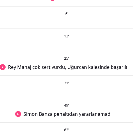
6
’
13
’
25
’
Rey Manaj çok sert vurdu, Uğurcan kalesinde başarılı
31
’
49
’
Simon Banza penaltıdan yararlanamadı
62
’