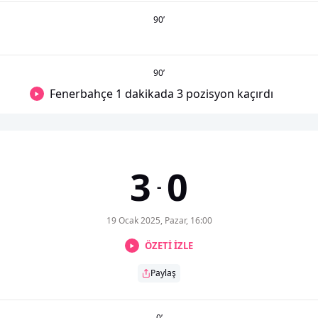
90
’
90
’
Fenerbahçe 1 dakikada 3 pozisyon kaçırdı
3
0
-
19 Ocak 2025, Pazar, 16:00
ÖZETİ İZLE
Paylaş
0
’