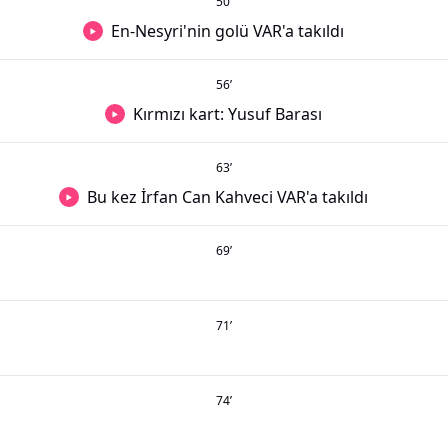
50
’
En-Nesyri'nin golü VAR'a takıldı
56
’
Kırmızı kart: Yusuf Barası
63
’
Bu kez İrfan Can Kahveci VAR'a takıldı
69
’
71
’
74
’