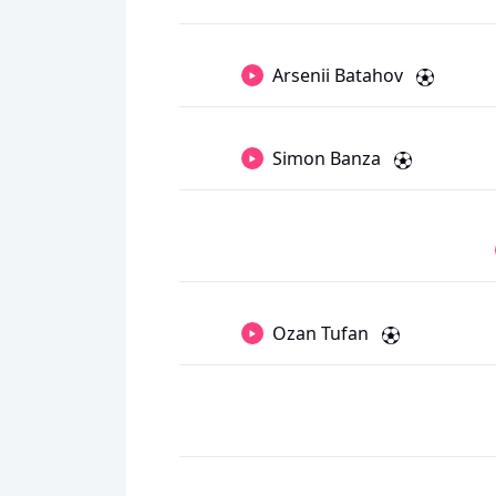
Arsenii Batahov
Simon Banza
Ozan Tufan