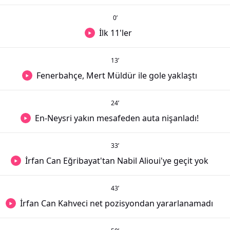
0
’
İlk 11'ler
13
’
Fenerbahçe, Mert Müldür ile gole yaklaştı
24
’
En-Neysri yakın mesafeden auta nişanladı!
33
’
İrfan Can Eğribayat'tan Nabil Alioui'ye geçit yok
43
’
İrfan Can Kahveci net pozisyondan yararlanamadı