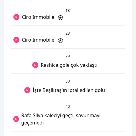
13
’
Ciro Immobile
23
’
Ciro Immobile
29
’
Rashica gole çok yaklaştı
30
’
İşte Beşiktaş'ın iptal edilen golü
40
’
Rafa Silva kaleciyi geçti, savunmayı
geçemedi