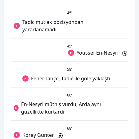
45
’
Tadic mutlak pozisyondan
yararlanamadı
45
’
Youssef En-Nesyri
58
’
Fenerbahçe, Tadic ile gole yaklaştı
60
’
En-Nesyri müthiş vurdu, Arda aynı
güzellikte kurtardı
68
’
Koray Günter