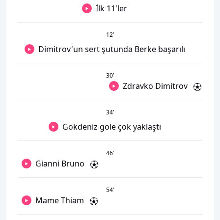
İlk 11'ler
12
’
Dimitrov'un sert şutunda Berke başarılı
30
’
Zdravko Dimitrov
34
’
Gökdeniz gole çok yaklaştı
46
’
Gianni Bruno
54
’
Mame Thiam