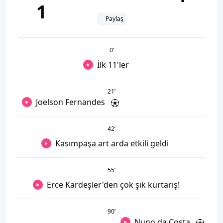
1
Paylaş
0
’
İlk 11'ler
21
’
Joelson Fernandes
42
’
Kasımpaşa art arda etkili geldi
55
’
Erce Kardeşler'den çok şık kurtarış!
90
’
Nuno da Costa