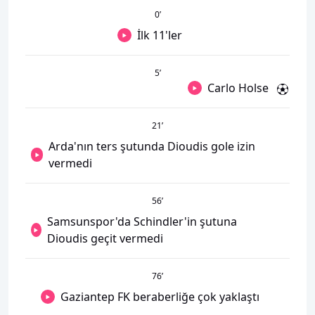
0
’
İlk 11'ler
5
’
Carlo Holse
21
’
Arda'nın ters şutunda Dioudis gole izin
vermedi
56
’
Samsunspor'da Schindler'in şutuna
Dioudis geçit vermedi
76
’
Gaziantep FK beraberliğe çok yaklaştı