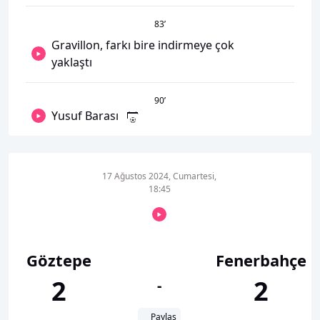
83
’
Gravillon, farkı bire indirmeye çok
yaklaştı
90
’
Yusuf Barası
17 Ağustos 2024, Cumartesi,
18:45
Göztepe
Fenerbahçe
2
2
-
Paylaş