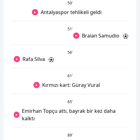
50
’
Antalyaspor tehlikeli geldi
51
’
Braian Samudio
56
’
Rafa Silva
61
’
Kırmızı kart: Güray Vural
65
’
Emirhan Topçu attı, bayrak bir kez daha
kalktı
89
’