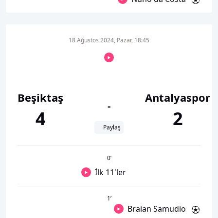
18 Ağustos 2024, Pazar, 18:45
Beşiktaş
Antalyaspor
-
4
2
Paylaş
0
’
İlk 11'ler
1
’
Braian Samudio