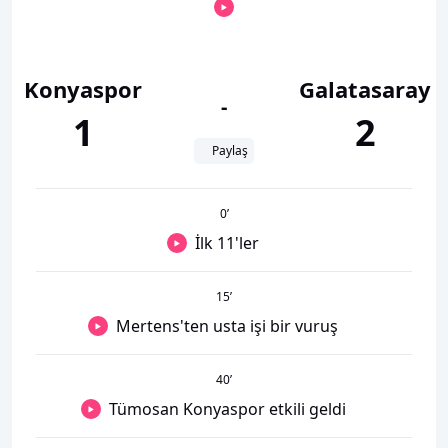
Konyaspor
Galatasaray
-
1
2
Paylaş
0
’
İlk 11'ler
15
’
Mertens'ten usta işi bir vuruş
40
’
Tümosan Konyaspor etkili geldi