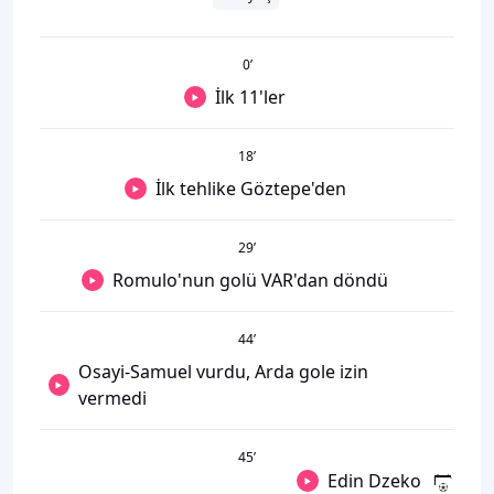
0
’
İlk 11'ler
18
’
İlk tehlike Göztepe'den
29
’
Romulo'nun golü VAR'dan döndü
44
’
Osayi-Samuel vurdu, Arda gole izin
vermedi
45
’
Edin Dzeko