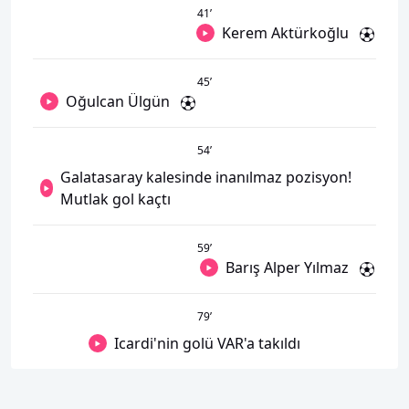
41
’
Kerem Aktürkoğlu
45
’
Oğulcan Ülgün
54
’
Galatasaray kalesinde inanılmaz pozisyon!
Mutlak gol kaçtı
59
’
Barış Alper Yılmaz
79
’
Icardi'nin golü VAR'a takıldı