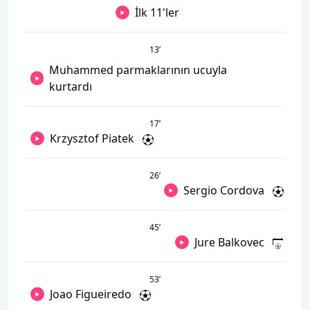
İlk 11'ler
13
’
Muhammed parmaklarının ucuyla
kurtardı
17
’
Krzysztof Piatek
26
’
Sergio Cordova
45
’
Jure Balkovec
53
’
Joao Figueiredo