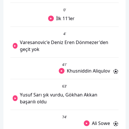
0
’
İlk 11'ler
4
’
Varesanovic'e Deniz Eren Dönmezer'den
geçit yok
41
’
Khusniddin Aliqulov
63
’
Yusuf Sarı şık vurdu, Gökhan Akkan
başarılı oldu
74
’
Ali Sowe