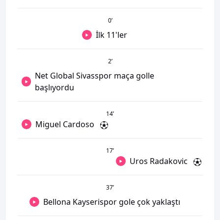
0
’
İlk 11'ler
2
’
Net Global Sivasspor maça golle
başlıyordu
14
’
Miguel Cardoso
17
’
Uros Radakovic
37
’
Bellona Kayserispor gole çok yaklaştı