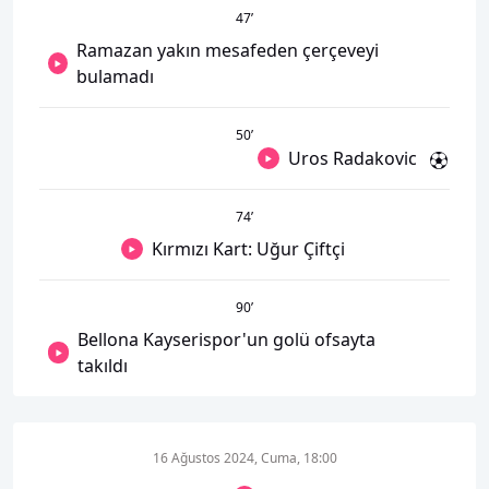
47
’
Ramazan yakın mesafeden çerçeveyi
bulamadı
50
’
Uros Radakovic
74
’
Kırmızı Kart: Uğur Çiftçi
90
’
Bellona Kayserispor'un golü ofsayta
takıldı
16 Ağustos 2024, Cuma, 18:00