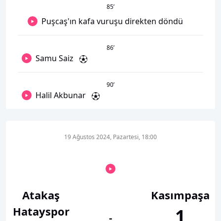
85
’
Puşcaş'ın kafa vuruşu direkten döndü
86
’
Samu Saiz
90
’
Halil Akbunar
19 Ağustos 2024, Pazartesi, 18:00
Atakaş
Kasımpaşa
Hatayspor
1
-