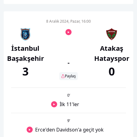
8 Aralık 2024, Pazar, 16:00
İstanbul
Atakaş
Başakşehir
Hatayspor
-
3
0
Paylaş
0
’
İlk 11'ler
9
’
Erce'den Davidson'a geçit yok