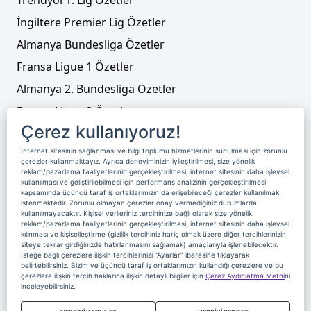
İngiltere Premier Lig Özetler
Almanya Bundesliga Özetler
Fransa Ligue 1 Özetler
Almanya 2. Bundesliga Özetler
Fransa Ligue 2 Özetler
Çerez kullanıyoruz!
Tenis
İnternet sitesinin sağlanması ve bilgi toplumu hizmetlerinin sunulması için zorunlu
Video Liste
çerezler kullanmaktayız. Ayrıca deneyiminizin iyileştirilmesi, size yönelik
reklam/pazarlama faaliyetlerinin gerçekleştirilmesi, internet sitesinin daha işlevsel
Foto Galeriler
kullanılması ve geliştirilebilmesi için performans analizinin gerçekleştirilmesi
kapsamında üçüncü taraf iş ortaklarımızın da erişebileceği çerezler kullanılmak
istenmektedir. Zorunlu olmayan çerezler onay vermediğiniz durumlarda
kullanılmayacaktır. Kişisel verileriniz tercihinize bağlı olarak size yönelik
Üyelik
Yayın Akışı
Reklam
Site Sözleşmesi
reklam/pazarlama faaliyetlerinin gerçekleştirilmesi, internet sitesinin daha işlevsel
kılınması ve kişiselleştirme (gizlilik tercihiniz hariç olmak üzere diğer tercihlerinizin
Künye ve İletişim
Çerez Politikası
siteye tekrar girdiğinizde hatırlanmasını sağlamak) amaçlarıyla işlenebilecektir.
İsteğe bağlı çerezlere ilişkin tercihlerinizi “Ayarlar” ibaresine tıklayarak
Çerez Yönetimi
Veri Sahibi Başvuru Formu
belirtebilirsiniz. Bizim ve üçüncü taraf iş ortaklarımızın kullandığı çerezlere ve bu
çerezlere ilişkin tercih haklarına ilişkin detaylı bilgiler için
Çerez Aydınlatma Metni
ni
Nereden İzlerim
inceleyebilirsiniz.
Copyright 2020 Digiturk Bu siteyi kullanarak sözleşmeyi kabul etmiş