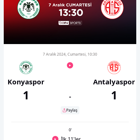
00:01
00:00
7 Aralık 2024, Cumartesi, 10:30
Konyaspor
Antalyaspor
1
1
-
Paylaş
0
’
İlk 11'ler