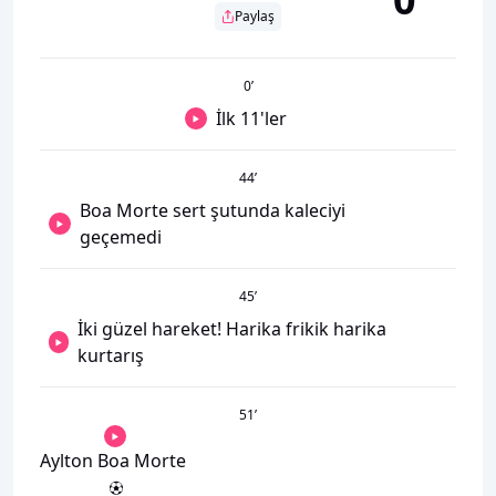
Paylaş
0
’
İlk 11'ler
44
’
Boa Morte sert şutunda kaleciyi
geçemedi
45
’
İki güzel hareket! Harika frikik harika
kurtarış
51
’
Aylton Boa Morte