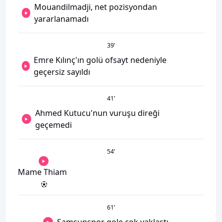
Mouandilmadji, net pozisyondan
yararlanamadı
39
’
Emre Kılınç'ın golü ofsayt nedeniyle
geçersiz sayıldı
41
’
Ahmed Kutucu'nun vuruşu direği
geçemedi
54
’
Mame Thiam
61
’