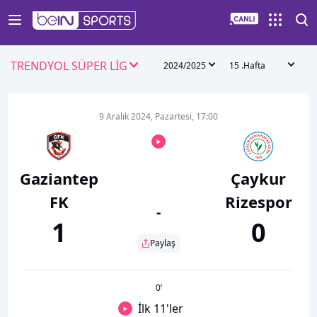
TRENDYOL SÜPER LİG
2024/2025
15 .Hafta
9 Aralık 2024, Pazartesi, 17:00
Gaziantep
Çaykur
FK
Rizespor
-
1
0
Paylaş
0
’
İlk 11'ler