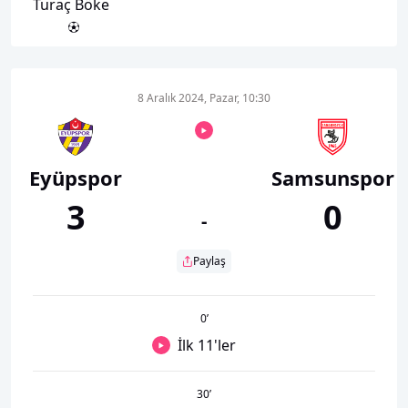
Turaç Böke
8 Aralık 2024, Pazar, 10:30
Eyüpspor
Samsunspor
3
0
-
Paylaş
0
’
İlk 11'ler
30
’