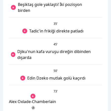
Beşiktaş gole yaklaştı! İki pozisyon
birden
35
’
Tadic'in frikiği direkte patladı
45
’
Djiku'nun kafa vuruşu direğin dibinden
dışarda
50
’
Edin Dzeko mutlak golü kaçırdı
73
’
Alex Oxlade-Chamberlain