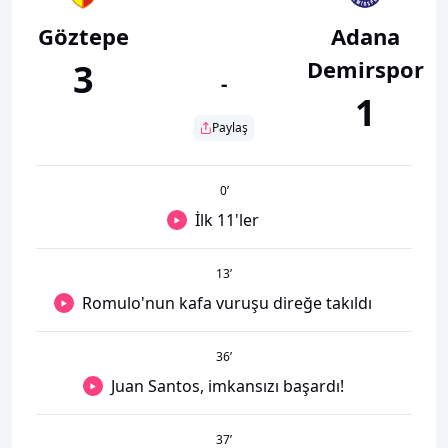
Göztepe
Adana
Demirspor
3
-
1
Paylaş
0
’
İlk 11'ler
13
’
Romulo'nun kafa vuruşu direğe takıldı
36
’
Juan Santos, imkansızı başardı!
37
’