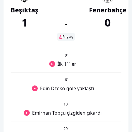
Beşiktaş
Fenerbahçe
1
0
-
Paylaş
0
’
İlk 11'ler
6
’
Edin Dzeko gole yaklaştı
10
’
Emirhan Topçu çizgiden çıkardı
29
’