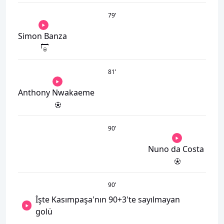
79
’
Simon Banza
81
’
Anthony Nwakaeme
90
’
Nuno da Costa
90
’
İşte Kasımpaşa'nın 90+3'te sayılmayan
golü