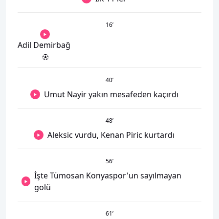
16
’
Adil Demirbağ
40
’
Umut Nayir yakın mesafeden kaçırdı
48
’
Aleksic vurdu, Kenan Piric kurtardı
56
’
İşte Tümosan Konyaspor'un sayılmayan
golü
61
’