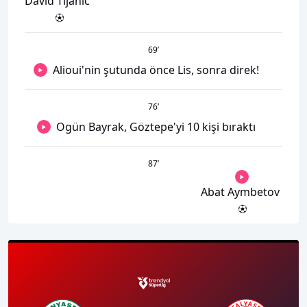
David Tijanic
69
’
Alioui'nin şutunda önce Lis, sonra direk!
76
’
Ogün Bayrak, Göztepe'yi 10 kişi bıraktı
87
’
Abat Aymbetov