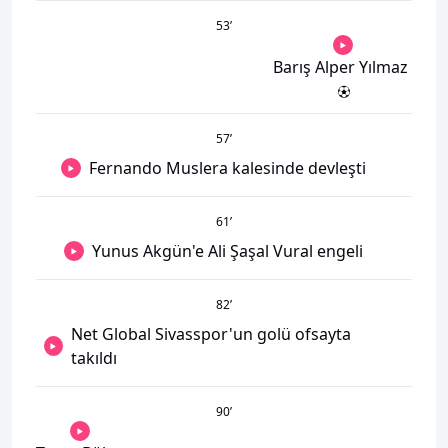
53
’
Barış Alper Yılmaz
57
’
Fernando Muslera kalesinde devleşti
61
’
Yunus Akgün'e Ali Şaşal Vural engeli
82
’
Net Global Sivasspor'un golü ofsayta
takıldı
90
’