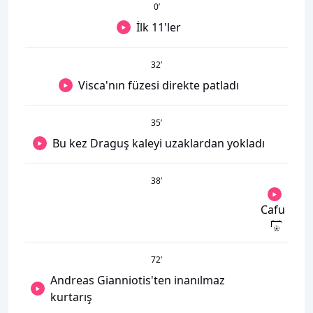
0
’
İlk 11'ler
32
’
Visca'nın füzesi direkte patladı
35
’
Bu kez Draguş kaleyi uzaklardan yokladı
38
’
Cafu
72
’
Andreas Gianniotis'ten inanılmaz
kurtarış