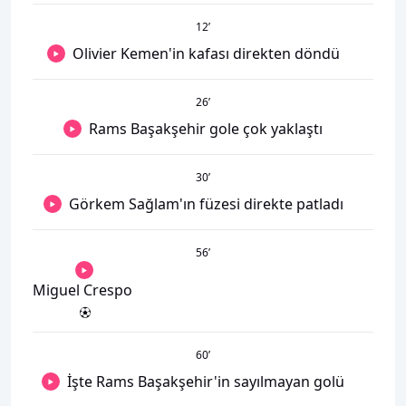
12
’
Olivier Kemen'in kafası direkten döndü
26
’
Rams Başakşehir gole çok yaklaştı
30
’
Görkem Sağlam'ın füzesi direkte patladı
56
’
Miguel Crespo
60
’
İşte Rams Başakşehir'in sayılmayan golü