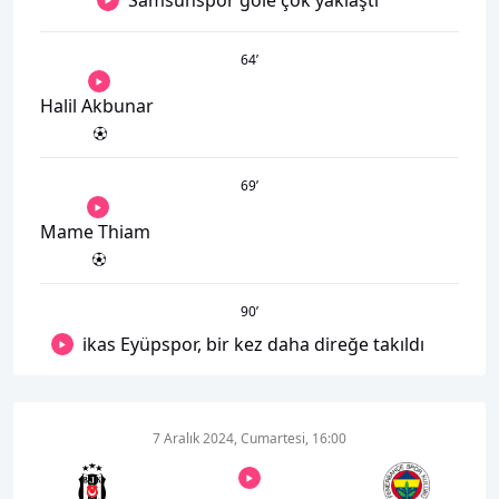
Samsunspor gole çok yaklaştı
64
’
Halil Akbunar
69
’
Mame Thiam
90
’
ikas Eyüpspor, bir kez daha direğe takıldı
7 Aralık 2024, Cumartesi, 16:00