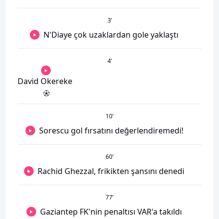
3
’
N'Diaye çok uzaklardan gole yaklaştı
4
’
David Okereke
10
’
Sorescu gol fırsatını değerlendiremedi!
60
’
Rachid Ghezzal, frikikten şansını denedi
77
’
Gaziantep FK'nin penaltısı VAR'a takıldı