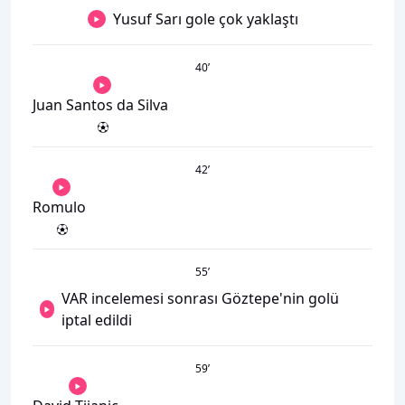
Yusuf Sarı gole çok yaklaştı
40
’
Juan Santos da Silva
42
’
Romulo
55
’
VAR incelemesi sonrası Göztepe'nin golü
iptal edildi
59
’