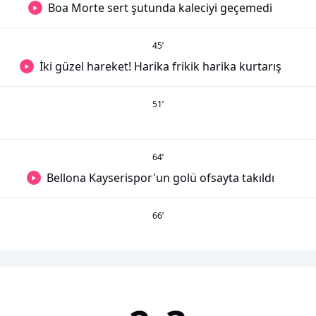
Boa Morte sert şutunda kaleciyi geçemedi
45
’
İki güzel hareket! Harika frikik harika kurtarış
51
’
64
’
Bellona Kayserispor'un golü ofsayta takıldı
66
’