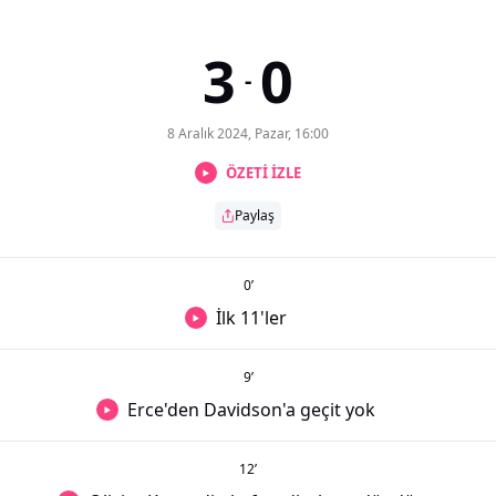
3
0
-
8 Aralık 2024, Pazar, 16:00
ÖZETİ İZLE
Paylaş
0
’
İlk 11'ler
9
’
Erce'den Davidson'a geçit yok
12
’