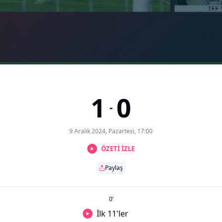
1
0
-
9 Aralık 2024, Pazartesi, 17:00
ÖZETİ İZLE
Paylaş
0
’
İlk 11'ler