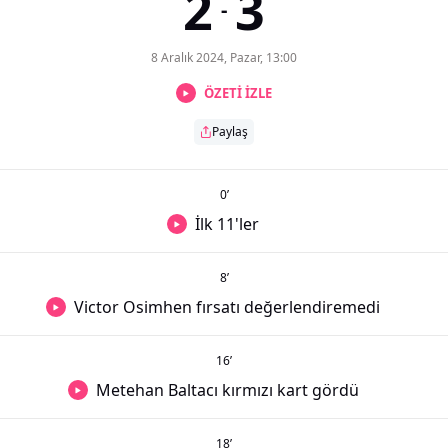
2
3
-
8 Aralık 2024, Pazar, 13:00
ÖZETİ İZLE
Paylaş
0
’
İlk 11'ler
8
’
Victor Osimhen fırsatı değerlendiremedi
16
’
Metehan Baltacı kırmızı kart gördü
18
’