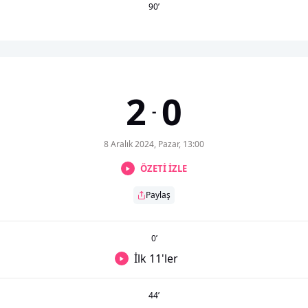
90
’
2
0
-
8 Aralık 2024, Pazar, 13:00
ÖZETİ İZLE
Paylaş
0
’
İlk 11'ler
44
’