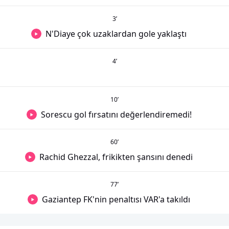
3
’
N'Diaye çok uzaklardan gole yaklaştı
4
’
10
’
Sorescu gol fırsatını değerlendiremedi!
60
’
Rachid Ghezzal, frikikten şansını denedi
77
’
Gaziantep FK'nin penaltısı VAR'a takıldı