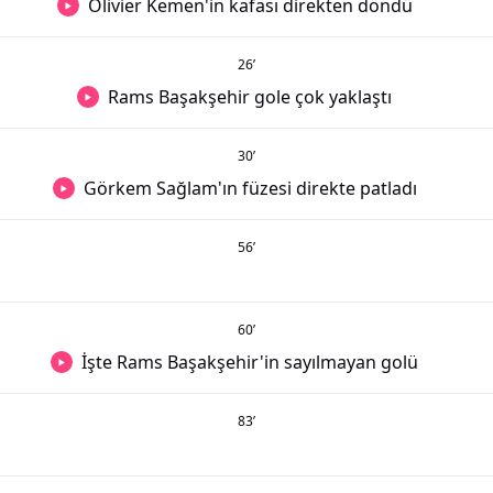
Olivier Kemen'in kafası direkten döndü
26
’
Rams Başakşehir gole çok yaklaştı
30
’
Görkem Sağlam'ın füzesi direkte patladı
56
’
60
’
İşte Rams Başakşehir'in sayılmayan golü
83
’