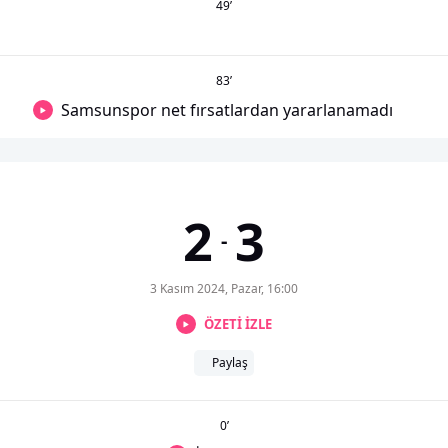
49
’
83
’
Samsunspor net fırsatlardan yararlanamadı
2
3
-
3 Kasım 2024, Pazar, 16:00
ÖZETİ İZLE
Paylaş
0
’