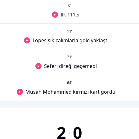
0
’
İlk 11'ler
11
’
Lopes şık çalımlarla gole yaklaştı
21
’
Seferi direği geçemedi
64
’
Musah Mohammed kırmızı kart gördü
2
0
-