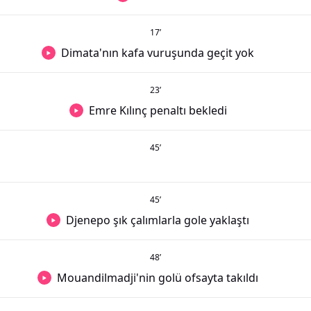
17
’
Dimata'nın kafa vuruşunda geçit yok
23
’
Emre Kılınç penaltı bekledi
45
’
45
’
Djenepo şık çalımlarla gole yaklaştı
48
’
Mouandilmadji'nin golü ofsayta takıldı