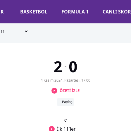
ER
BASKETBOL
FORMULA 1
CANLI SKOR
11
2
0
-
4 Kasım 2024, Pazartesi, 17:00
ÖZETİ İZLE
Paylaş
0
’
İlk 11'ler