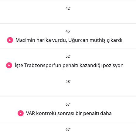
42
’
45
’
Maximin harika vurdu, Uğurcan müthiş çıkardı
52
’
İşte Trabzonspor'un penaltı kazandığı pozisyon
58
’
67
’
VAR kontrolü sonrası bir penaltı daha
67
’