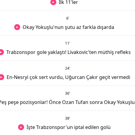
İlk 11'ler
6
’
Okay Yokuşlu'nun şutu az farkla dışarda
11
’
Trabzonspor gole yaklaştı! Livakovic'ten müthiş refleks
24
’
En-Nesryi çok sert vurdu, Uğurcan Çakır geçit vermedi
36
’
Peş peşe pozisyonlar! Önce Ozan Tufan sonra Okay Yokuşlu.
38
’
İşte Trabzonspor'un iptal edilen golü