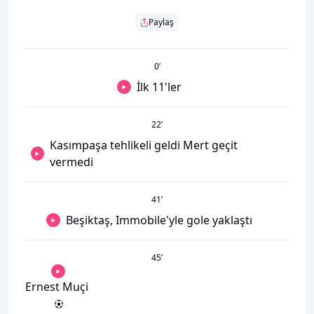
Paylaş
0
’
İlk 11'ler
22
’
Kasımpaşa tehlikeli geldi Mert geçit
vermedi
41
’
Beşiktaş, Immobile'yle gole yaklaştı
45
’
Ernest Muçi