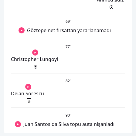
69
’
Göztepe net fırsattan yararlanamadı
77
’
Christopher Lungoyi
82
’
Deian Sorescu
90
’
Juan Santos da Silva topu auta nişanladı