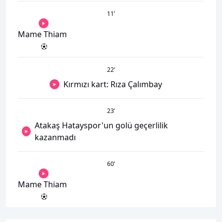
11
’
Mame Thiam
22
’
Kırmızı kart: Rıza Çalımbay
23
’
Atakaş Hatayspor'un golü geçerlilik
kazanmadı
60
’
Mame Thiam