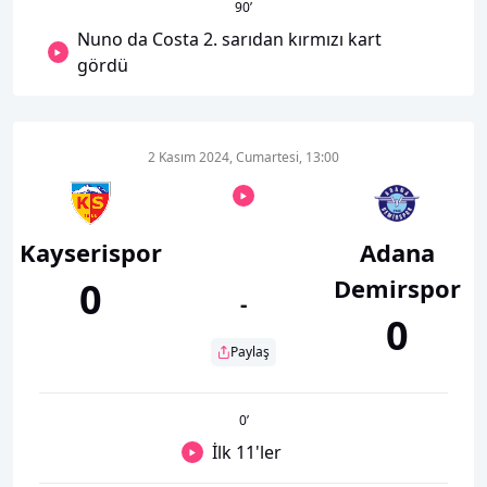
90
’
Nuno da Costa 2. sarıdan kırmızı kart
gördü
2 Kasım 2024, Cumartesi, 13:00
Kayserispor
Adana
Demirspor
0
-
0
Paylaş
0
’
İlk 11'ler