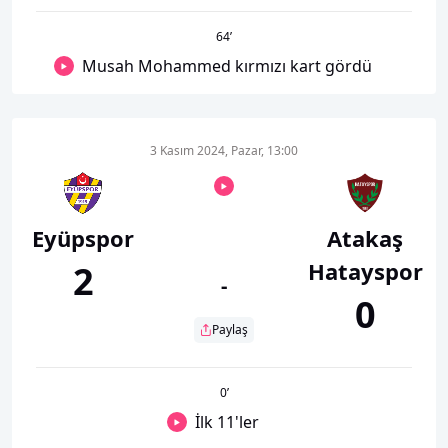
64
’
Musah Mohammed kırmızı kart gördü
3 Kasım 2024, Pazar, 13:00
Eyüpspor
Atakaş
Hatayspor
2
-
0
Paylaş
0
’
İlk 11'ler