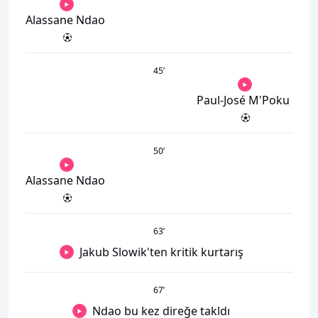
Alassane Ndao
45
’
Paul-José M'Poku
50
’
Alassane Ndao
63
’
Jakub Slowik'ten kritik kurtarış
67
’
Ndao bu kez direğe takldı