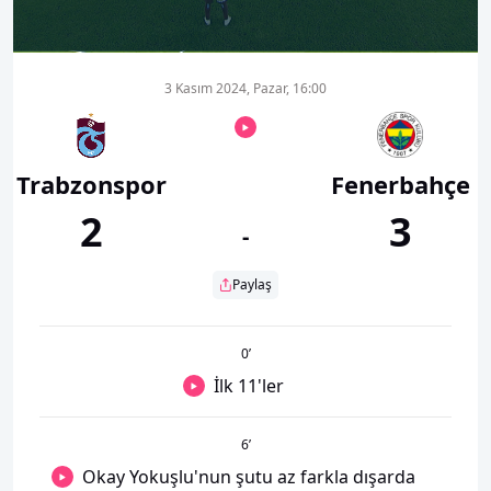
00:00
02:53
3 Kasım 2024, Pazar, 16:00
Trabzonspor
Fenerbahçe
2
3
-
Paylaş
0
’
İlk 11'ler
6
’
Okay Yokuşlu'nun şutu az farkla dışarda