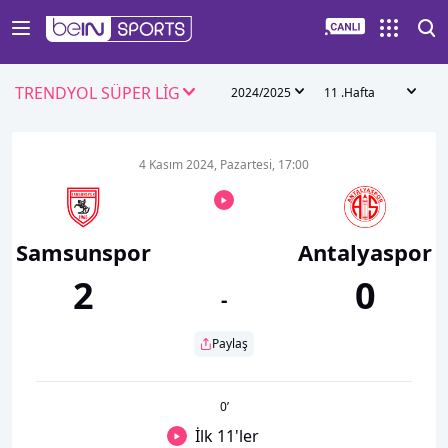
TRENDYOL SÜPER LİG
2024/2025
11 .Hafta
4 Kasım 2024, Pazartesi, 17:00
Samsunspor
Antalyaspor
2
0
-
Paylaş
0
’
İlk 11'ler