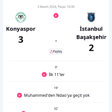
3 Kasım 2024, Pazar, 10:30
Konyaspor
İstanbul
Başakşehir
3
-
2
Paylaş
0
’
İlk 11'ler
19
’
Muhammed'den Ndao'ya geçit yok
32
’