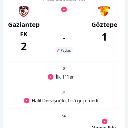
Gaziantep
Göztepe
FK
1
-
2
Paylaş
0
’
İlk 11'ler
31
’
Halil Dervişoğlu, Lis'i geçemedi
64
’
Ahmed Ildız