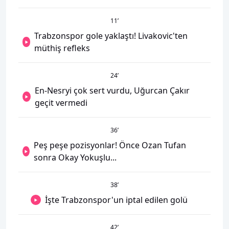
11
’
Trabzonspor gole yaklaştı! Livakovic'ten
müthiş refleks
24
’
En-Nesryi çok sert vurdu, Uğurcan Çakır
geçit vermedi
36
’
Peş peşe pozisyonlar! Önce Ozan Tufan
sonra Okay Yokuşlu...
38
’
İşte Trabzonspor'un iptal edilen golü
42
’