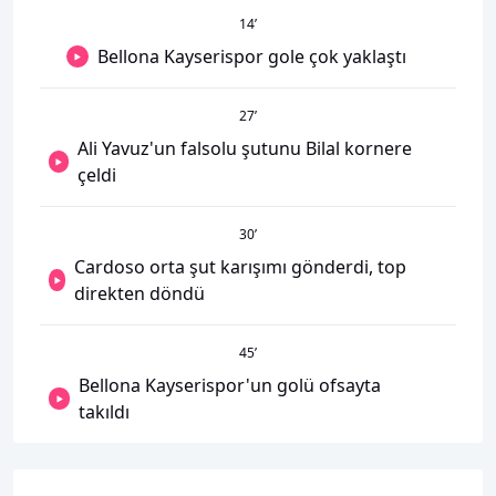
14
’
Bellona Kayserispor gole çok yaklaştı
27
’
Ali Yavuz'un falsolu şutunu Bilal kornere
çeldi
30
’
Cardoso orta şut karışımı gönderdi, top
direkten döndü
45
’
Bellona Kayserispor'un golü ofsayta
takıldı