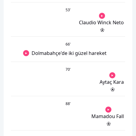
53
’
Claudio Winck Neto
66
’
Dolmabahçe'de iki güzel hareket
70
’
Aytaç Kara
88
’
Mamadou Fall