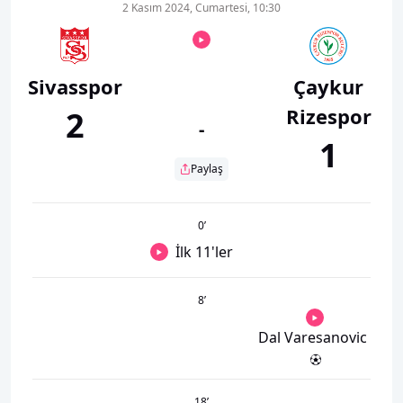
2 Kasım 2024, Cumartesi, 10:30
Sivasspor
Çaykur
Rizespor
2
-
1
Paylaş
0
’
İlk 11'ler
8
’
Dal Varesanovic
18
’