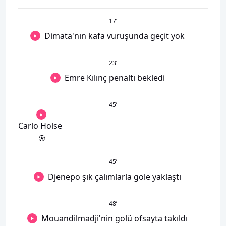
17
’
Dimata'nın kafa vuruşunda geçit yok
23
’
Emre Kılınç penaltı bekledi
45
’
Carlo Holse
45
’
Djenepo şık çalımlarla gole yaklaştı
48
’
Mouandilmadji'nin golü ofsayta takıldı