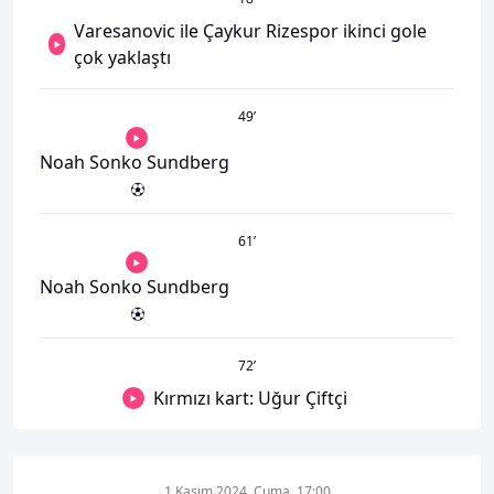
Varesanovic ile Çaykur Rizespor ikinci gole
çok yaklaştı
49
’
Noah Sonko Sundberg
61
’
Noah Sonko Sundberg
72
’
Kırmızı kart: Uğur Çiftçi
1 Kasım 2024, Cuma, 17:00