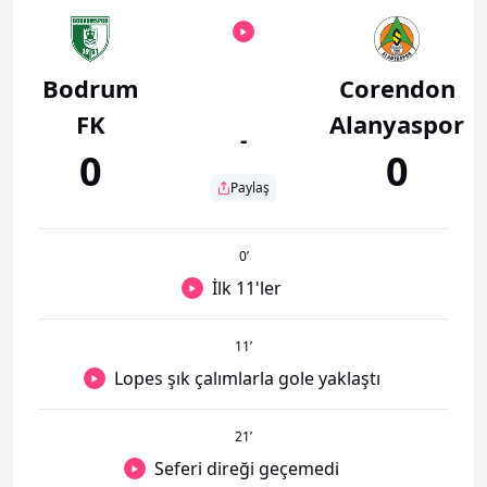
Bodrum
Corendon
FK
Alanyaspor
-
0
0
Paylaş
0
’
İlk 11'ler
11
’
Lopes şık çalımlarla gole yaklaştı
21
’
Seferi direği geçemedi