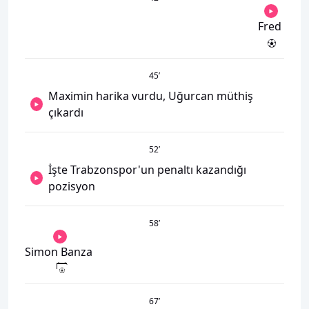
Fred
45
’
Maximin harika vurdu, Uğurcan müthiş
çıkardı
52
’
İşte Trabzonspor'un penaltı kazandığı
pozisyon
58
’
Simon Banza
67
’