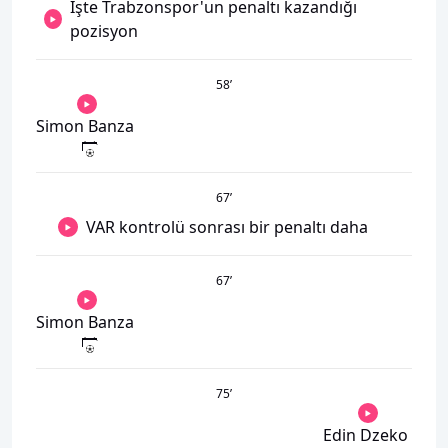
İşte Trabzonspor'un penaltı kazandığı
pozisyon
58
’
Simon Banza
67
’
VAR kontrolü sonrası bir penaltı daha
67
’
Simon Banza
75
’
Edin Dzeko