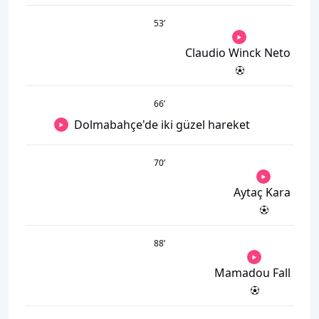
53
’
Claudio Winck Neto
66
’
Dolmabahçe'de iki güzel hareket
70
’
Aytaç Kara
88
’
Mamadou Fall