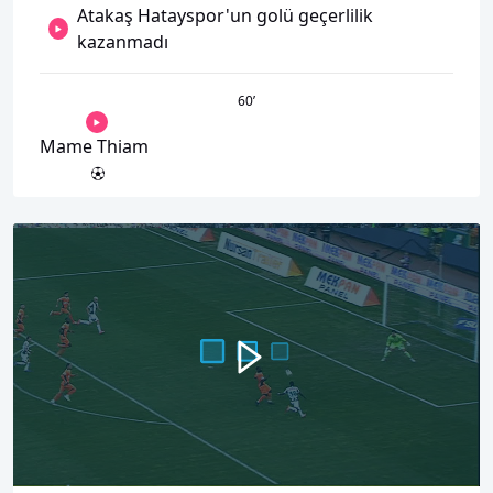
Atakaş Hatayspor'un golü geçerlilik
kazanmadı
60
’
Mame Thiam
00:00
00:34