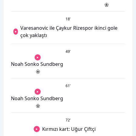
18
’
Varesanovic ile Çaykur Rizespor ikinci gole
çok yaklaştı
49
’
Noah Sonko Sundberg
61
’
Noah Sonko Sundberg
72
’
Kırmızı kart: Uğur Çiftçi