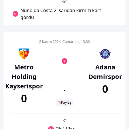
90
’
Nuno da Costa 2. sarıdan kırmızı kart
gördü
2 Kasım 2024, Cumartesi, 13:00
Metro
Adana
Holding
Demirspor
Kayserispor
0
-
0
Paylaş
0
’
İlk 11'ler