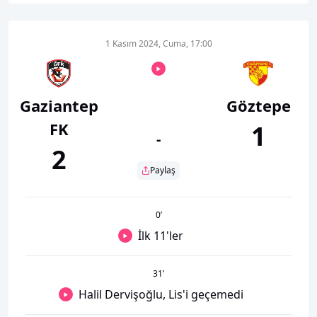
1 Kasım 2024, Cuma, 17:00
Gaziantep
Göztepe
FK
1
-
2
Paylaş
0
’
İlk 11'ler
31
’
Halil Dervişoğlu, Lis'i geçemedi