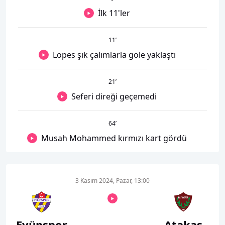
İlk 11'ler
11
’
Lopes şık çalımlarla gole yaklaştı
21
’
Seferi direği geçemedi
64
’
Musah Mohammed kırmızı kart gördü
3 Kasım 2024, Pazar, 13:00
Eyüpspor
Atakaş