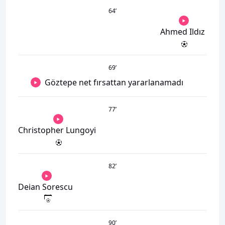
64
’
Ahmed Ildız
69
’
Göztepe net fırsattan yararlanamadı
77
’
Christopher Lungoyi
82
’
Deian Sorescu
90
’