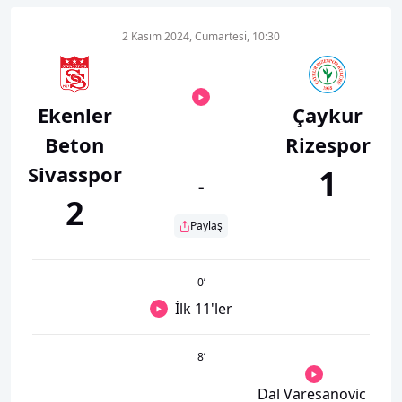
2 Kasım 2024, Cumartesi, 10:30
Ekenler
Çaykur
Beton
Rizespor
Sivasspor
1
-
2
Paylaş
0
’
İlk 11'ler
8
’
Dal Varesanovic