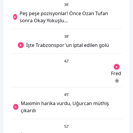
36
’
Peş peşe pozisyonlar! Önce Ozan Tufan
sonra Okay Yokuşlu...
38
’
İşte Trabzonspor'un iptal edilen golü
42
’
Fred
45
’
Maximin harika vurdu, Uğurcan müthiş
çıkardı
52
’