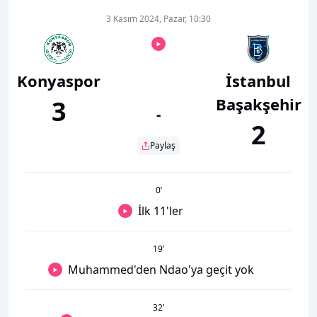
3 Kasım 2024, Pazar, 10:30
Konyaspor
İstanbul
Başakşehir
3
-
2
Paylaş
0
’
İlk 11'ler
19
’
Muhammed'den Ndao'ya geçit yok
32
’