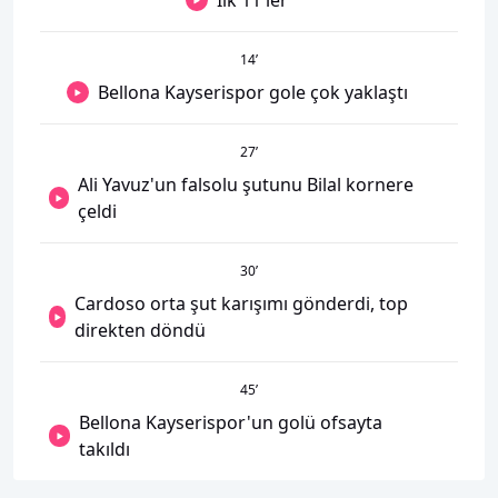
14
’
Bellona Kayserispor gole çok yaklaştı
27
’
Ali Yavuz'un falsolu şutunu Bilal kornere
çeldi
30
’
Cardoso orta şut karışımı gönderdi, top
direkten döndü
45
’
Bellona Kayserispor'un golü ofsayta
takıldı