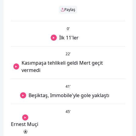
Paylaş
0
’
İlk 11'ler
22
’
Kasımpaşa tehlikeli geldi Mert geçit
vermedi
41
’
Beşiktaş, Immobile'yle gole yaklaştı
45
’
Ernest Muçi