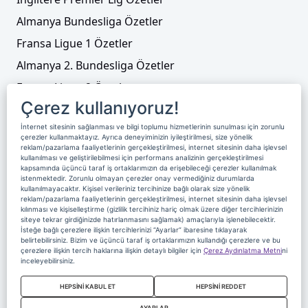
Almanya Bundesliga Özetler
Fransa Ligue 1 Özetler
Almanya 2. Bundesliga Özetler
Fransa Ligue 2 Özetler
Çerez kullanıyoruz!
Tenis
İnternet sitesinin sağlanması ve bilgi toplumu hizmetlerinin sunulması için zorunlu
Video Liste
çerezler kullanmaktayız. Ayrıca deneyiminizin iyileştirilmesi, size yönelik
reklam/pazarlama faaliyetlerinin gerçekleştirilmesi, internet sitesinin daha işlevsel
Foto Galeriler
kullanılması ve geliştirilebilmesi için performans analizinin gerçekleştirilmesi
kapsamında üçüncü taraf iş ortaklarımızın da erişebileceği çerezler kullanılmak
istenmektedir. Zorunlu olmayan çerezler onay vermediğiniz durumlarda
kullanılmayacaktır. Kişisel verileriniz tercihinize bağlı olarak size yönelik
Üyelik
Yayın Akışı
Reklam
Site Sözleşmesi
reklam/pazarlama faaliyetlerinin gerçekleştirilmesi, internet sitesinin daha işlevsel
kılınması ve kişiselleştirme (gizlilik tercihiniz hariç olmak üzere diğer tercihlerinizin
Künye ve İletişim
Çerez Politikası
siteye tekrar girdiğinizde hatırlanmasını sağlamak) amaçlarıyla işlenebilecektir.
İsteğe bağlı çerezlere ilişkin tercihlerinizi “Ayarlar” ibaresine tıklayarak
Çerez Yönetimi
Veri Sahibi Başvuru Formu
belirtebilirsiniz. Bizim ve üçüncü taraf iş ortaklarımızın kullandığı çerezlere ve bu
çerezlere ilişkin tercih haklarına ilişkin detaylı bilgiler için
Çerez Aydınlatma Metni
ni
Nereden İzlerim
inceleyebilirsiniz.
Copyright 2020 Digiturk Bu siteyi kullanarak sözleşmeyi kabul etmiş
HEPSİNİ KABUL ET
HEPSİNİ REDDET
sayılırsınız.
AYARLAR