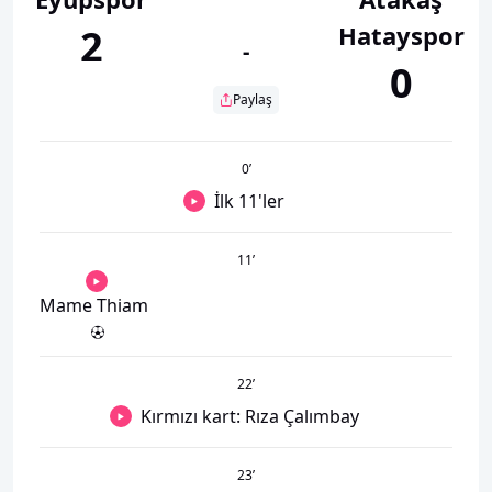
Hatayspor
2
-
0
Paylaş
0
’
İlk 11'ler
11
’
Mame Thiam
22
’
Kırmızı kart: Rıza Çalımbay
23
’