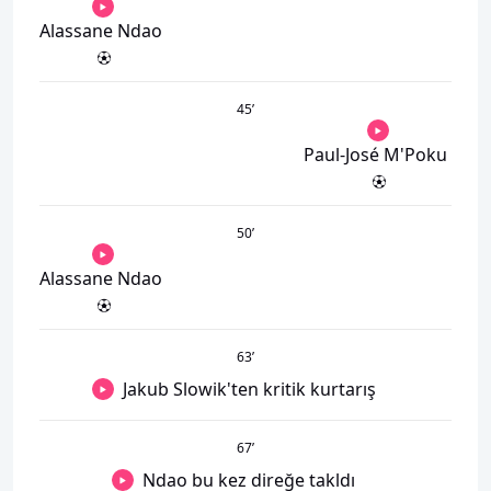
Alassane Ndao
45
’
Paul-José M'Poku
50
’
Alassane Ndao
63
’
Jakub Slowik'ten kritik kurtarış
67
’
Ndao bu kez direğe takldı