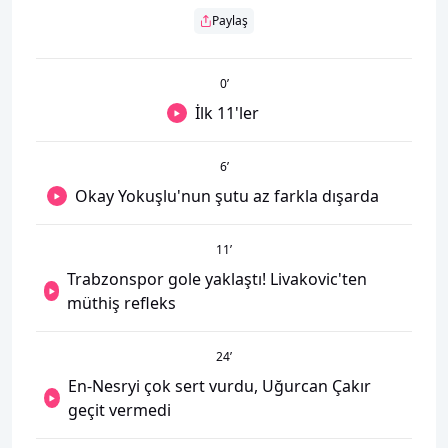
Paylaş
0
’
İlk 11'ler
6
’
Okay Yokuşlu'nun şutu az farkla dışarda
11
’
Trabzonspor gole yaklaştı! Livakovic'ten
müthiş refleks
24
’
En-Nesryi çok sert vurdu, Uğurcan Çakır
geçit vermedi