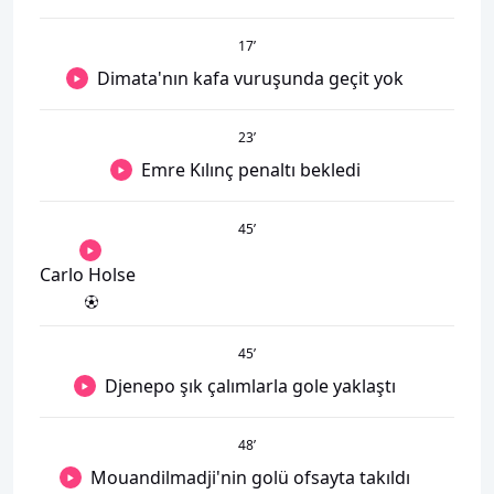
17
’
Dimata'nın kafa vuruşunda geçit yok
23
’
Emre Kılınç penaltı bekledi
45
’
Carlo Holse
45
’
Djenepo şık çalımlarla gole yaklaştı
48
’
Mouandilmadji'nin golü ofsayta takıldı