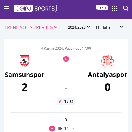
TRENDYOL SÜPER LİG
2024/2025
11 .Hafta
4 Kasım 2024, Pazartesi, 17:00
Samsunspor
Antalyaspor
2
0
-
Paylaş
0
’
İlk 11'ler