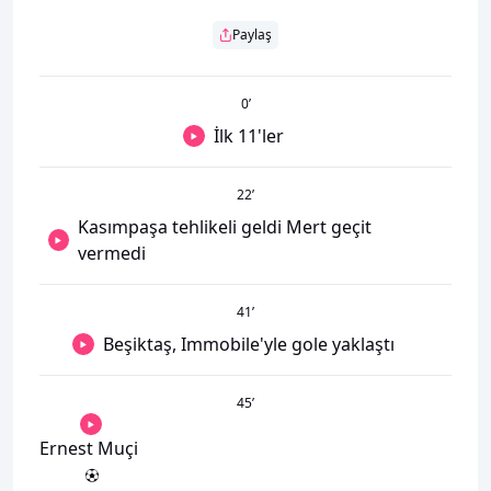
Paylaş
0
’
İlk 11'ler
22
’
Kasımpaşa tehlikeli geldi Mert geçit
vermedi
41
’
Beşiktaş, Immobile'yle gole yaklaştı
45
’
Ernest Muçi