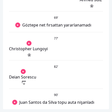
69
’
Göztepe net fırsattan yararlanamadı
77
’
Christopher Lungoyi
82
’
Deian Sorescu
90
’
Juan Santos da Silva topu auta nişanladı