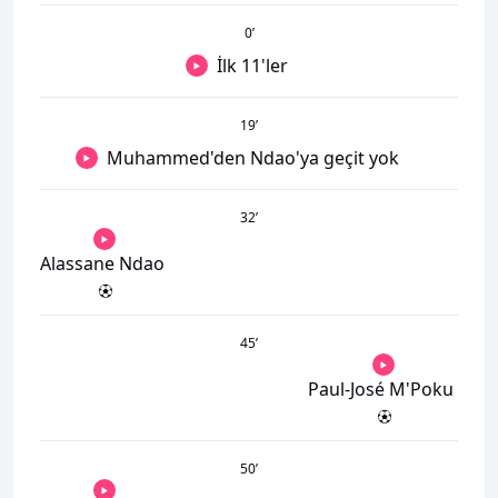
0
’
İlk 11'ler
19
’
Muhammed'den Ndao'ya geçit yok
32
’
Alassane Ndao
45
’
Paul-José M'Poku
50
’