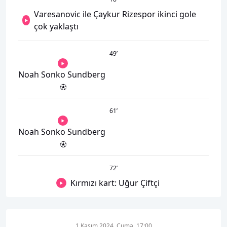
Varesanovic ile Çaykur Rizespor ikinci gole
çok yaklaştı
49
’
Noah Sonko Sundberg
61
’
Noah Sonko Sundberg
72
’
Kırmızı kart: Uğur Çiftçi
1 Kasım 2024, Cuma, 17:00