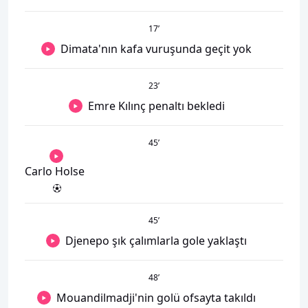
17
’
Dimata'nın kafa vuruşunda geçit yok
23
’
Emre Kılınç penaltı bekledi
45
’
Carlo Holse
45
’
Djenepo şık çalımlarla gole yaklaştı
48
’
Mouandilmadji'nin golü ofsayta takıldı