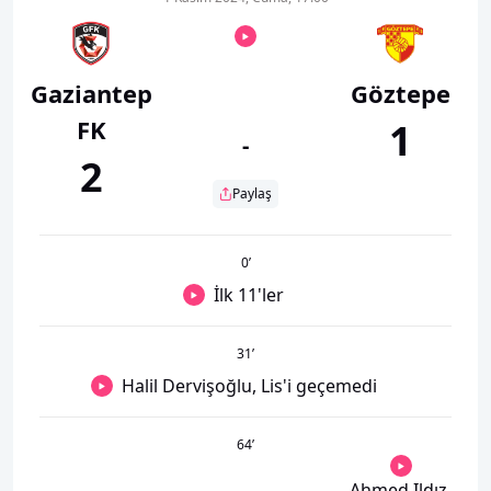
Gaziantep
Göztepe
FK
1
-
2
Paylaş
0
’
İlk 11'ler
31
’
Halil Dervişoğlu, Lis'i geçemedi
64
’
Ahmed Ildız