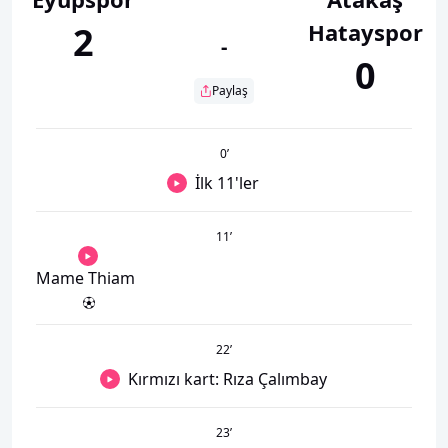
Hatayspor
2
-
0
Paylaş
0
’
İlk 11'ler
11
’
Mame Thiam
22
’
Kırmızı kart: Rıza Çalımbay
23
’