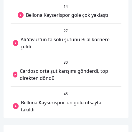
14
’
Bellona Kayserispor gole çok yaklaştı
27
’
Ali Yavuz'un falsolu şutunu Bilal kornere
çeldi
30
’
Cardoso orta şut karışımı gönderdi, top
direkten döndü
45
’
Bellona Kayserispor'un golü ofsayta
takıldı