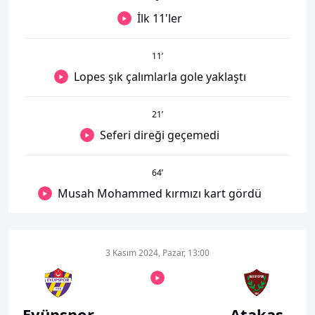
İlk 11'ler
11
’
Lopes şık çalımlarla gole yaklaştı
21
’
Seferi direği geçemedi
64
’
Musah Mohammed kırmızı kart gördü
3 Kasım 2024, Pazar, 13:00
Eyüpspor
Atakaş