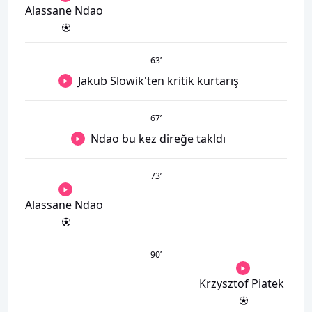
Alassane Ndao
63
’
Jakub Slowik'ten kritik kurtarış
67
’
Ndao bu kez direğe takldı
73
’
Alassane Ndao
90
’
Krzysztof Piatek