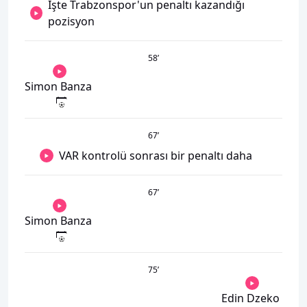
İşte Trabzonspor'un penaltı kazandığı
pozisyon
58
’
Simon Banza
67
’
VAR kontrolü sonrası bir penaltı daha
67
’
Simon Banza
75
’
Edin Dzeko