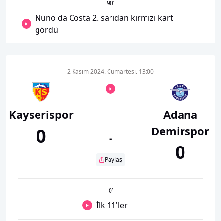
90
’
Nuno da Costa 2. sarıdan kırmızı kart
gördü
2 Kasım 2024, Cumartesi, 13:00
Kayserispor
Adana
Demirspor
0
-
0
Paylaş
0
’
İlk 11'ler