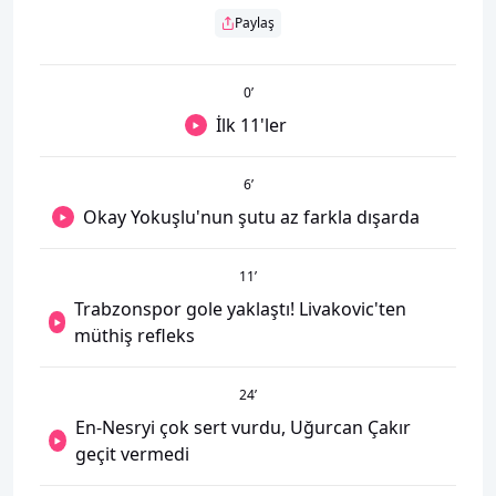
Paylaş
0
’
İlk 11'ler
6
’
Okay Yokuşlu'nun şutu az farkla dışarda
11
’
Trabzonspor gole yaklaştı! Livakovic'ten
müthiş refleks
24
’
En-Nesryi çok sert vurdu, Uğurcan Çakır
geçit vermedi