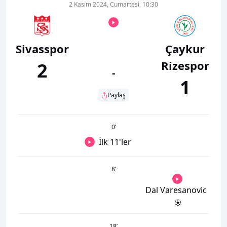
2 Kasım 2024, Cumartesi, 10:30
Sivasspor
Çaykur
Rizespor
2
-
1
Paylaş
0
’
İlk 11'ler
8
’
Dal Varesanovic
18
’