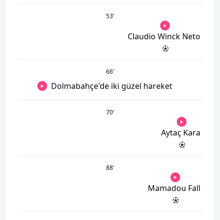
53
’
Claudio Winck Neto
66
’
Dolmabahçe'de iki güzel hareket
70
’
Aytaç Kara
88
’
Mamadou Fall