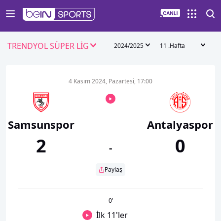
TRENDYOL SÜPER LİG
2024/2025
11 .Hafta
4 Kasım 2024, Pazartesi, 17:00
Samsunspor
Antalyaspor
2
0
-
Paylaş
0
’
İlk 11'ler