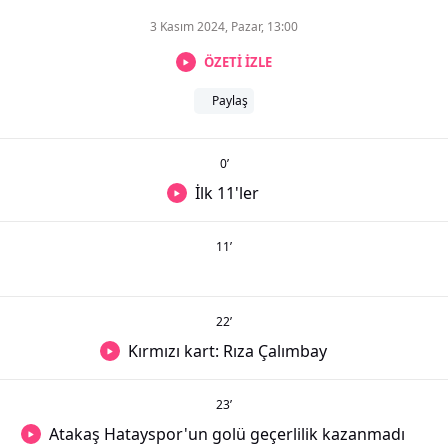
3 Kasım 2024, Pazar, 13:00
ÖZETİ İZLE
Paylaş
0
’
İlk 11'ler
11
’
22
’
Kırmızı kart: Rıza Çalımbay
23
’
Atakaş Hatayspor'un golü geçerlilik kazanmadı