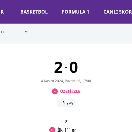
ER
BASKETBOL
FORMULA 1
CANLI SKOR
11
2
0
-
4 Kasım 2024, Pazartesi, 17:00
ÖZETİ İZLE
Paylaş
0
’
İlk 11'ler