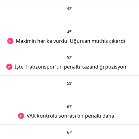
42
’
45
’
Maximin harika vurdu, Uğurcan müthiş çıkardı
52
’
İşte Trabzonspor'un penaltı kazandığı pozisyon
58
’
67
’
VAR kontrolü sonrası bir penaltı daha
67
’