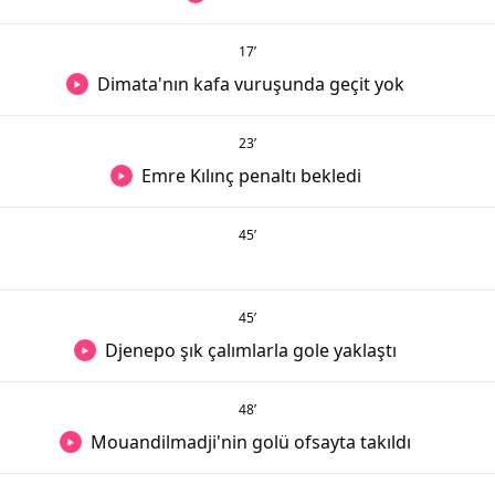
17
’
Dimata'nın kafa vuruşunda geçit yok
23
’
Emre Kılınç penaltı bekledi
45
’
45
’
Djenepo şık çalımlarla gole yaklaştı
48
’
Mouandilmadji'nin golü ofsayta takıldı