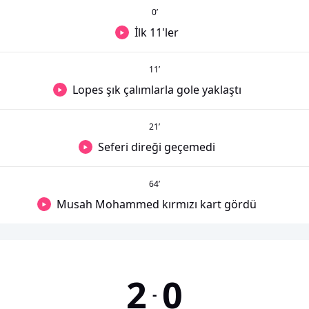
0
’
İlk 11'ler
11
’
Lopes şık çalımlarla gole yaklaştı
21
’
Seferi direği geçemedi
64
’
Musah Mohammed kırmızı kart gördü
2
0
-