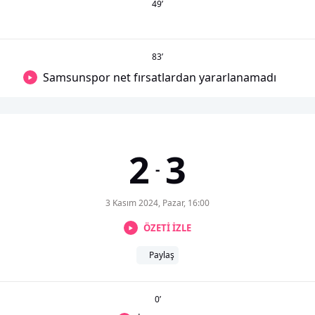
49
’
83
’
Samsunspor net fırsatlardan yararlanamadı
2
3
-
3 Kasım 2024, Pazar, 16:00
ÖZETİ İZLE
Paylaş
0
’