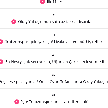
İlk 11'ler
6
’
Okay Yokuşlu'nun şutu az farkla dışarda
11
’
Trabzonspor gole yaklaştı! Livakovic'ten müthiş refleks
24
’
En-Nesryi çok sert vurdu, Uğurcan Çakır geçit vermedi
36
’
Peş peşe pozisyonlar! Önce Ozan Tufan sonra Okay Yokuşlu.
38
’
İşte Trabzonspor'un iptal edilen golü