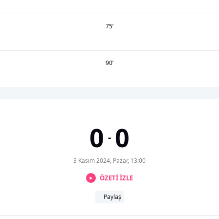
75
’
90
’
0
0
-
3 Kasım 2024, Pazar, 13:00
ÖZETİ İZLE
Paylaş