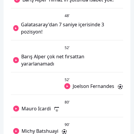
48
’
Galatasaray'dan 7 saniye içerisinde 3
pozisyon!
52
’
Barış Alper çok net fırsattan
yararlanamadı
52
’
Joelson Fernandes
80
’
Mauro Icardi
90
’
Michy Batshuayi