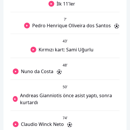
İlk 11'ler
7
’
Pedro Henrique Oliveira dos Santos
43
’
Kırmızı kart: Sami Uğurlu
48
’
Nuno da Costa
50
’
Andreas Gianniotis önce asist yaptı, sonra
kurtardı
74
’
Claudio Winck Neto