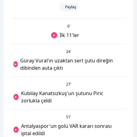
Paylaş
0
’
İlk 11'ler
24
’
Güray Vural'ın uzaktan sert şutu direğin
dibinden auta çıktı
27
’
Kubilay Kanatsızkuş'un şutunu Piric
zorlukla çeldi
51
’
Antalyaspor'un golü VAR kararı sonrası
iptal edildi