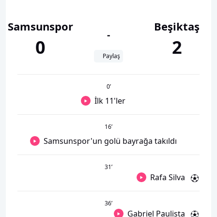
Samsunspor
Beşiktaş
-
0
2
Paylaş
0
’
İlk 11'ler
16
’
Samsunspor'un golü bayrağa takıldı
31
’
Rafa Silva
36
’
Gabriel Paulista