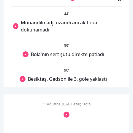
44
’
Mouandilmadji uzandı ancak topa
dokunamadı
59
’
Bola'nın sert şutu direkte patladı
90
’
Beşiktaş, Gedson ile 3. gole yaklaştı
11 Ağustos 2024, Pazar, 16:15