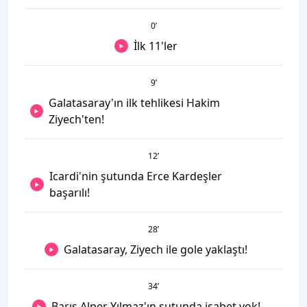
0
’
İlk 11'ler
9
’
Galatasaray'ın ilk tehlikesi Hakim
Ziyech'ten!
12
’
Icardi'nin şutunda Erce Kardeşler
başarılı!
28
’
Galatasaray, Ziyech ile gole yaklaştı!
34
’
Barış Alper Yılmaz'ın şutunda isabet yok!