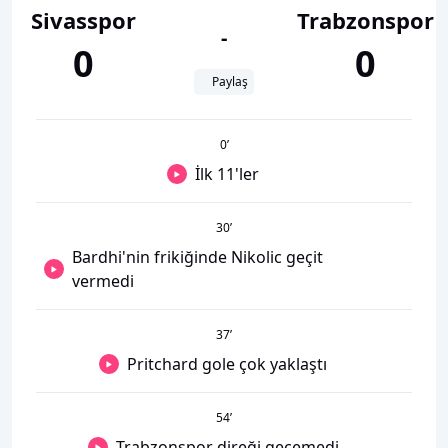
Sivasspor
Trabzonspor
-
0
0
Paylaş
0
’
İlk 11'ler
30
’
Bardhi'nin frikiğinde Nikolic geçit
vermedi
37
’
Pritchard gole çok yaklaştı
54
’
Trabzonspor direği geçemedi