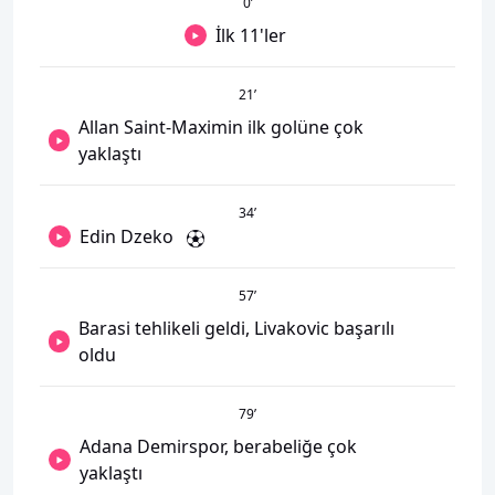
0
’
İlk 11'ler
21
’
Allan Saint-Maximin ilk golüne çok
yaklaştı
34
’
Edin Dzeko
57
’
Barasi tehlikeli geldi, Livakovic başarılı
oldu
79
’
Adana Demirspor, berabeliğe çok
yaklaştı