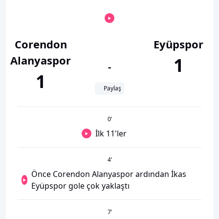
Corendon
Eyüpspor
Alanyaspor
1
-
1
Paylaş
0
’
İlk 11'ler
4
’
Önce Corendon Alanyaspor ardından İkas
Eyüpspor gole çok yaklaştı
7
’