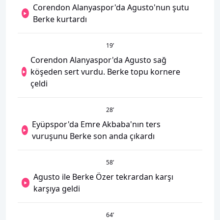
Corendon Alanyaspor'da Agusto'nun şutu
Berke kurtardı
19
’
Corendon Alanyaspor'da Agusto sağ
köşeden sert vurdu. Berke topu kornere
çeldi
28
’
Eyüpspor'da Emre Akbaba'nın ters
vuruşunu Berke son anda çıkardı
58
’
Agusto ile Berke Özer tekrardan karşı
karşıya geldi
64
’