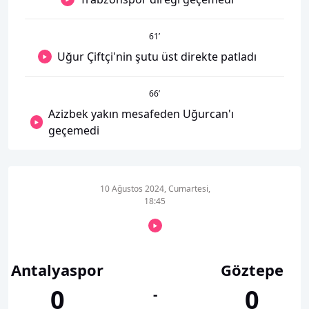
61
’
Uğur Çiftçi'nin şutu üst direkte patladı
66
’
Azizbek yakın mesafeden Uğurcan'ı
geçemedi
10 Ağustos 2024, Cumartesi,
18:45
Antalyaspor
Göztepe
0
0
-