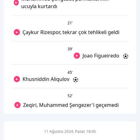
ucuyla kurtardı
21
’
Çaykur Rizespor, tekrar çok tehlikeli geldi
39
’
Joao Figueiredo
45
’
Khusniddin Aliqulov
52
’
Zeqiri, Muhammed Şengezer'i geçemedi
11 Ağustos 2024, Pazar, 18:45