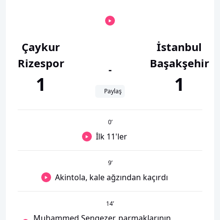
Çaykur
İstanbul
Rizespor
Başakşehir
-
1
1
Paylaş
0
’
İlk 11'ler
9
’
Akintola, kale ağzından kaçırdı
14
’
Muhammed Şengezer, parmaklarının