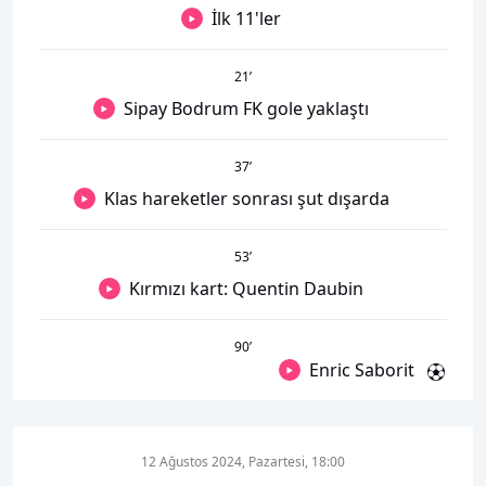
İlk 11'ler
21
’
Sipay Bodrum FK gole yaklaştı
37
’
Klas hareketler sonrası şut dışarda
53
’
Kırmızı kart: Quentin Daubin
90
’
Enric Saborit
12 Ağustos 2024, Pazartesi, 18:00