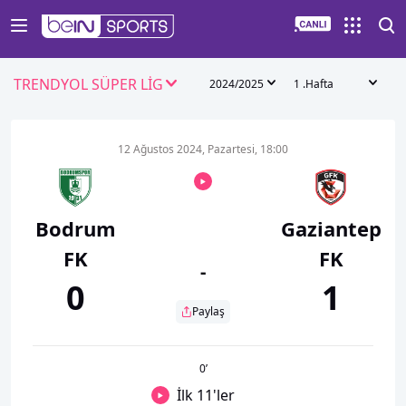
TRENDYOL SÜPER LİG
2024/2025
1 .Hafta
12 Ağustos 2024, Pazartesi, 18:00
Bodrum
Gaziantep
FK
FK
-
0
1
Paylaş
0
’
İlk 11'ler