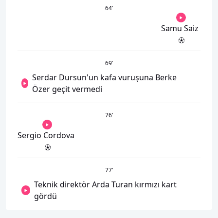
64
’
Samu Saiz
69
’
Serdar Dursun'un kafa vuruşuna Berke
Özer geçit vermedi
76
’
Sergio Cordova
77
’
Teknik direktör Arda Turan kırmızı kart
gördü