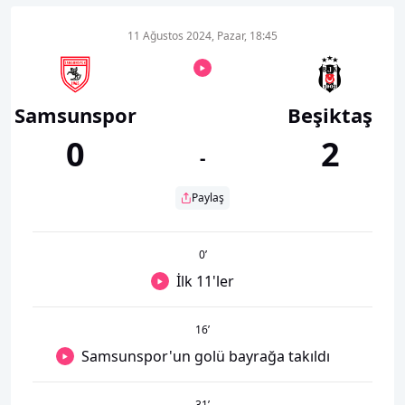
11 Ağustos 2024, Pazar, 18:45
Samsunspor
Beşiktaş
0
2
-
Paylaş
0
’
İlk 11'ler
16
’
Samsunspor'un golü bayrağa takıldı
31
’