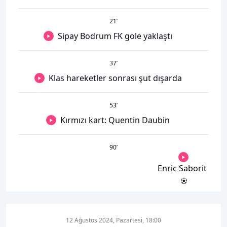
21
’
Sipay Bodrum FK gole yaklaştı
37
’
Klas hareketler sonrası şut dışarda
53
’
Kırmızı kart: Quentin Daubin
90
’
Enric Saborit
12 Ağustos 2024, Pazartesi, 18:00