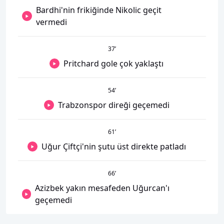
Bardhi'nin frikiğinde Nikolic geçit
vermedi
37
’
Pritchard gole çok yaklaştı
54
’
Trabzonspor direği geçemedi
61
’
Uğur Çiftçi'nin şutu üst direkte patladı
66
’
Azizbek yakın mesafeden Uğurcan'ı
geçemedi