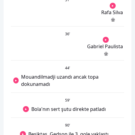
Rafa Silva
36
’
Gabriel Paulista
44
’
Mouandilmadji uzandı ancak topa
dokunamadı
59
’
Bola'nın sert şutu direkte patladı
90
’
Beşiktaş, Gedson ile 3. gole yaklaştı