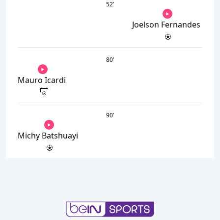
52
’
Joelson Fernandes
80
’
Mauro Icardi
90
’
Michy Batshuayi