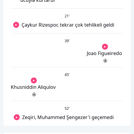
ucuyla kurtardı
21
’
Çaykur Rizespor, tekrar çok tehlikeli geldi
39
’
Joao Figueiredo
45
’
Khusniddin Aliqulov
52
’
Zeqiri, Muhammed Şengezer'i geçemedi