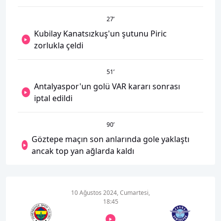
27
’
Kubilay Kanatsızkuş'un şutunu Piric
zorlukla çeldi
51
’
Antalyaspor'un golü VAR kararı sonrası
iptal edildi
90
’
Göztepe maçın son anlarında gole yaklaştı
ancak top yan ağlarda kaldı
10 Ağustos 2024, Cumartesi,
18:45