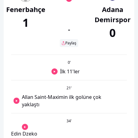
Fenerbahçe
Adana
Demirspor
1
-
0
Paylaş
0
’
İlk 11'ler
21
’
Allan Saint-Maximin ilk golüne çok
yaklaştı
34
’
Edin Dzeko