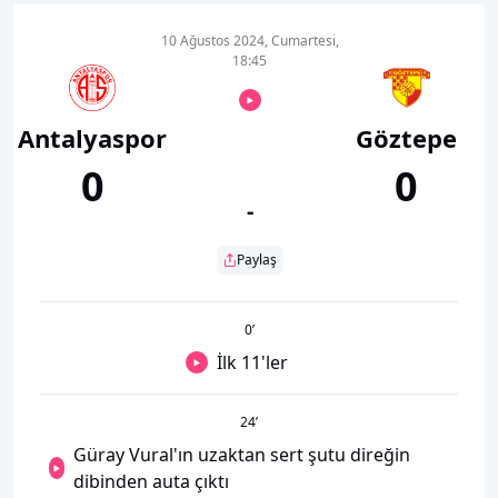
10 Ağustos 2024, Cumartesi,
18:45
Antalyaspor
Göztepe
0
0
-
Paylaş
0
’
İlk 11'ler
24
’
Güray Vural'ın uzaktan sert şutu direğin
dibinden auta çıktı