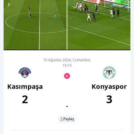
00:01
00:00
10 Ağustos 2024, Cumartesi,
16:15
Kasımpaşa
Konyaspor
2
3
-
Paylaş