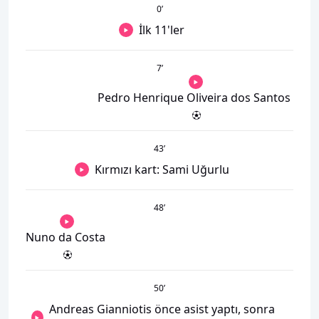
0
’
İlk 11'ler
7
’
Pedro Henrique Oliveira dos Santos
43
’
Kırmızı kart: Sami Uğurlu
48
’
Nuno da Costa
50
’
Andreas Gianniotis önce asist yaptı, sonra