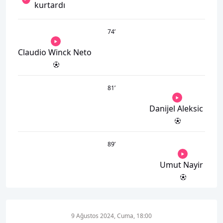
kurtardı
74
’
Claudio Winck Neto
81
’
Danijel Aleksic
89
’
Umut Nayir
9 Ağustos 2024, Cuma, 18:00