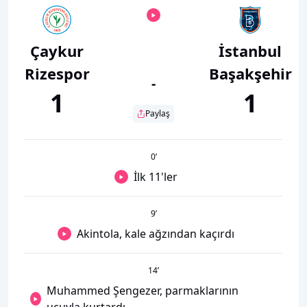
Çaykur
İstanbul
Rizespor
Başakşehir
-
1
1
Paylaş
0
’
İlk 11'ler
9
’
Akintola, kale ağzından kaçırdı
14
’
Muhammed Şengezer, parmaklarının