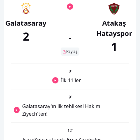
Galatasaray
Atakaş
Hatayspor
2
-
1
Paylaş
0
’
İlk 11'ler
9
’
Galatasaray'ın ilk tehlikesi Hakim
Ziyech'ten!
12
’
Icardi'nin şutunda Erce Kardeşler