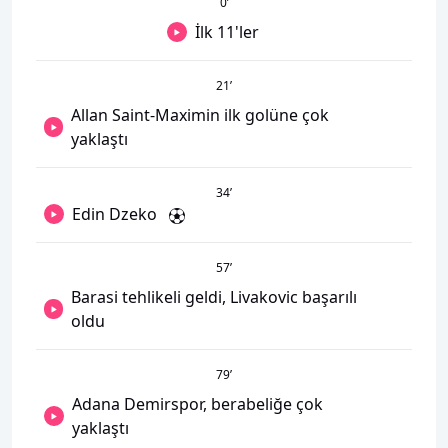
0
’
İlk 11'ler
21
’
Allan Saint-Maximin ilk golüne çok
yaklaştı
34
’
Edin Dzeko
57
’
Barasi tehlikeli geldi, Livakovic başarılı
oldu
79
’
Adana Demirspor, berabeliğe çok
yaklaştı