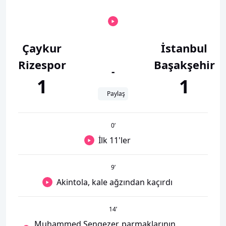
Çaykur
İstanbul
Rizespor
Başakşehir
-
1
1
Paylaş
0
’
İlk 11'ler
9
’
Akintola, kale ağzından kaçırdı
14
’
Muhammed Şengezer, parmaklarının