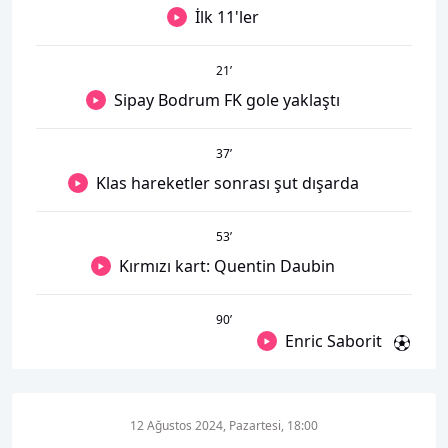
İlk 11'ler
21
’
Sipay Bodrum FK gole yaklaştı
37
’
Klas hareketler sonrası şut dışarda
53
’
Kırmızı kart: Quentin Daubin
90
’
Enric Saborit
12 Ağustos 2024, Pazartesi, 18:00