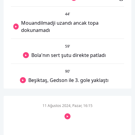
44
’
Mouandilmadji uzandı ancak topa
dokunamadı
59
’
Bola'nın sert şutu direkte patladı
90
’
Beşiktaş, Gedson ile 3. gole yaklaştı
11 Ağustos 2024, Pazar, 16:15