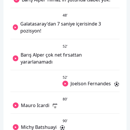
48
’
Galatasaray'dan 7 saniye içerisinde 3
pozisyon!
52
’
Barış Alper çok net fırsattan
yararlanamadı
52
’
Joelson Fernandes
80
’
Mauro Icardi
90
’
Michy Batshuayi