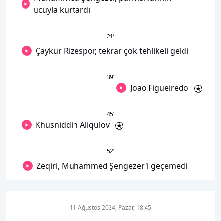
ucuyla kurtardı
21
’
Çaykur Rizespor, tekrar çok tehlikeli geldi
39
’
Joao Figueiredo
45
’
Khusniddin Aliqulov
52
’
Zeqiri, Muhammed Şengezer'i geçemedi
11 Ağustos 2024, Pazar, 18:45