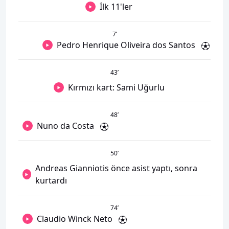
İlk 11'ler
7
’
Pedro Henrique Oliveira dos Santos
43
’
Kırmızı kart: Sami Uğurlu
48
’
Nuno da Costa
50
’
Andreas Gianniotis önce asist yaptı, sonra
kurtardı
74
’
Claudio Winck Neto