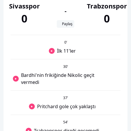
Sivasspor
Trabzonspor
-
0
0
Paylaş
0
’
İlk 11'ler
30
’
Bardhi'nin frikiğinde Nikolic geçit
vermedi
37
’
Pritchard gole çok yaklaştı
54
’
Trabzonspor direği geçemedi