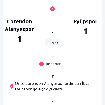
Corendon
Eyüpspor
Alanyaspor
1
-
1
Paylaş
0
’
İlk 11'ler
4
’
Önce Corendon Alanyaspor ardından İkas
Eyüpspor gole çok yaklaştı
7
’