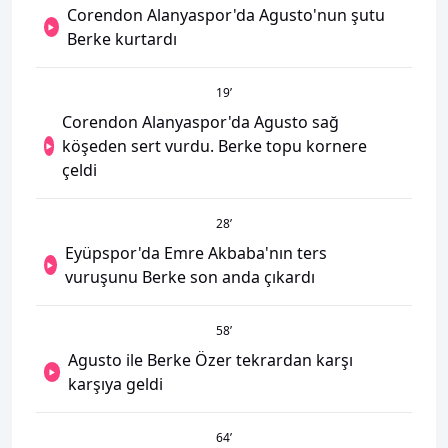
Corendon Alanyaspor'da Agusto'nun şutu
Berke kurtardı
19
’
Corendon Alanyaspor'da Agusto sağ
köşeden sert vurdu. Berke topu kornere
çeldi
28
’
Eyüpspor'da Emre Akbaba'nın ters
vuruşunu Berke son anda çıkardı
58
’
Agusto ile Berke Özer tekrardan karşı
karşıya geldi
64
’