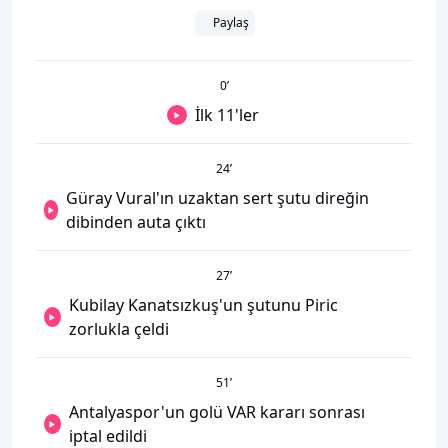
Paylaş
0
’
İlk 11'ler
24
’
Güray Vural'ın uzaktan sert şutu direğin
dibinden auta çıktı
27
’
Kubilay Kanatsızkuş'un şutunu Piric
zorlukla çeldi
51
’
Antalyaspor'un golü VAR kararı sonrası
iptal edildi