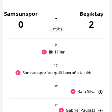
Samsunspor
Beşiktaş
-
0
2
Paylaş
0
’
İlk 11'ler
16
’
Samsunspor'un golü bayrağa takıldı
31
’
Rafa Silva
36
’
Gabriel Paulista