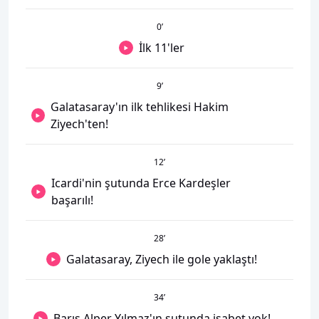
0
’
İlk 11'ler
9
’
Galatasaray'ın ilk tehlikesi Hakim
Ziyech'ten!
12
’
Icardi'nin şutunda Erce Kardeşler
başarılı!
28
’
Galatasaray, Ziyech ile gole yaklaştı!
34
’
Barış Alper Yılmaz'ın şutunda isabet yok!