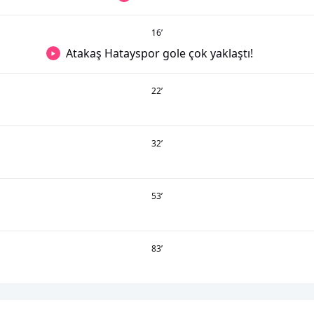
16
’
Atakaş Hatayspor gole çok yaklaştı!
22
’
32
’
53
’
83
’