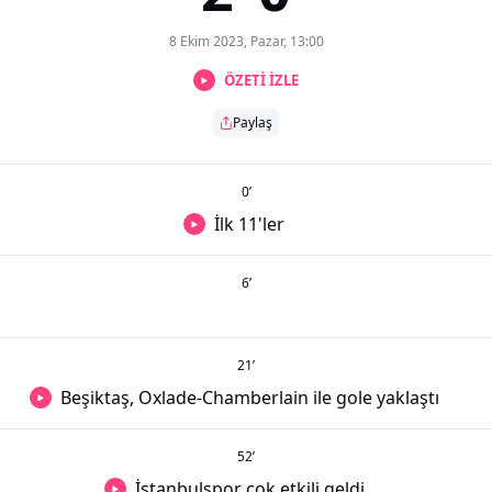
8 Ekim 2023, Pazar, 13:00
ÖZETİ İZLE
Paylaş
0
’
İlk 11'ler
6
’
21
’
Beşiktaş, Oxlade-Chamberlain ile gole yaklaştı
52
’
İstanbulspor çok etkili geldi