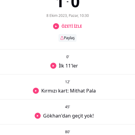
1
0
-
8 Ekim 2023, Pazar, 10:30
ÖZETİ İZLE
Paylaş
0
’
İlk 11'ler
12
’
Kırmızı kart: Mithat Pala
45
’
Gökhan'dan geçit yok!
80
’