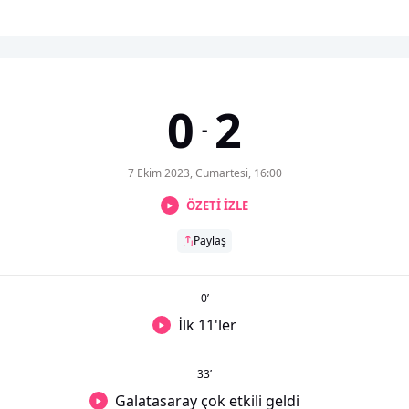
0
2
-
7 Ekim 2023, Cumartesi, 16:00
ÖZETİ İZLE
Paylaş
0
’
İlk 11'ler
33
’
Galatasaray çok etkili geldi