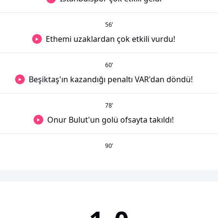
56
’
Ethemi uzaklardan çok etkili vurdu!
60
’
Beşiktaş'ın kazandığı penaltı VAR'dan döndü!
78
’
Onur Bulut'un golü ofsayta takıldı!
90
’