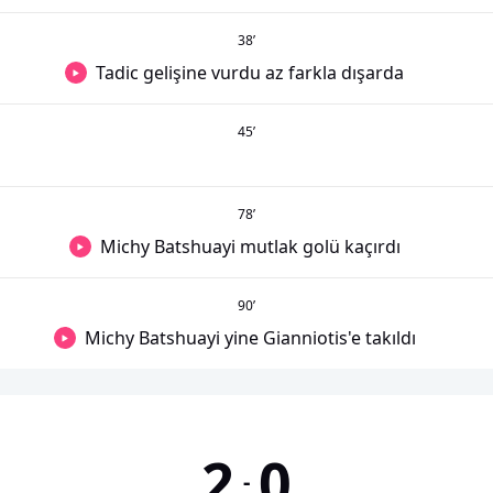
38
’
Tadic gelişine vurdu az farkla dışarda
45
’
78
’
Michy Batshuayi mutlak golü kaçırdı
90
’
Michy Batshuayi yine Gianniotis'e takıldı
2
0
-