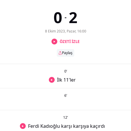
0
2
-
8 Ekim 2023, Pazar, 16:00
ÖZETİ İZLE
Paylaş
0
’
İlk 11'ler
6
’
12
’
Ferdi Kadıoğlu karşı karşıya kaçırdı