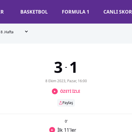
ER
BASKETBOL
FORMULA 1
CANLI SKOR
8 .Hafta
3
1
-
8 Ekim 2023, Pazar, 16:00
ÖZETİ İZLE
Paylaş
0
’
İlk 11'ler