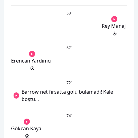
58
’
Rey Manaj
67
’
Erencan Yardımcı
72
’
Barrow net fırsatta golü bulamadı! Kale
boştu...
74
’
Gökcan Kaya