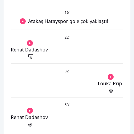
16
’
Atakaş Hatayspor gole çok yaklaştı!
22
’
Renat Dadashov
32
’
Louka Prip
53
’
Renat Dadashov