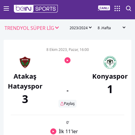
TRENDYOL SÜPER LİG
2023/2024
8 .Hafta
8 Ekim 2023, Pazar, 16:00
Atakaş
Konyaspor
Hatayspor
1
-
3
Paylaş
0
’
İlk 11'ler