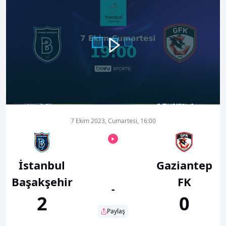
00:00
00:33
7 Ekim 2023, Cumartesi, 16:00
İstanbul
Gaziantep
Başakşehir
FK
-
2
0
Paylaş