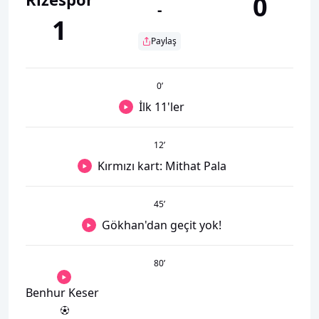
0
-
1
Paylaş
0
’
İlk 11'ler
12
’
Kırmızı kart: Mithat Pala
45
’
Gökhan'dan geçit yok!
80
’
Benhur Keser