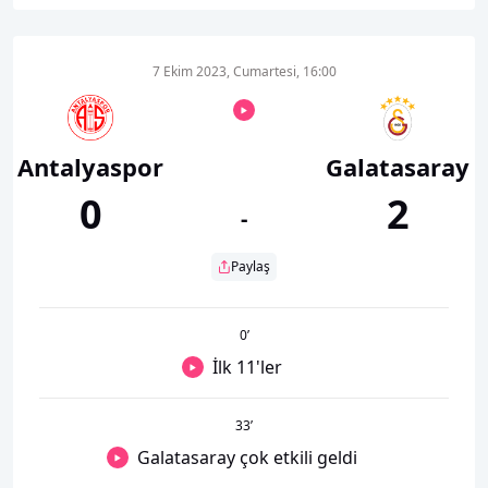
7 Ekim 2023, Cumartesi, 16:00
Antalyaspor
Galatasaray
0
2
-
Paylaş
0
’
İlk 11'ler
33
’
Galatasaray çok etkili geldi