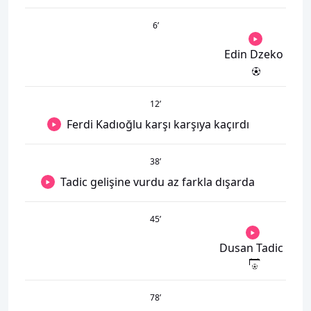
6
’
Edin Dzeko
12
’
Ferdi Kadıoğlu karşı karşıya kaçırdı
38
’
Tadic gelişine vurdu az farkla dışarda
45
’
Dusan Tadic
78
’