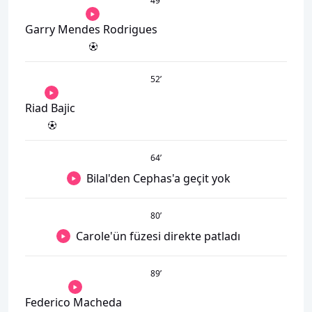
49
’
Garry Mendes Rodrigues
52
’
Riad Bajic
64
’
Bilal'den Cephas'a geçit yok
80
’
Carole'ün füzesi direkte patladı
89
’
Federico Macheda