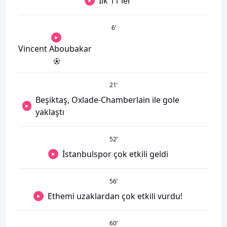
İlk 11'ler
6
’
Vincent Aboubakar
21
’
Beşiktaş, Oxlade-Chamberlain ile gole
yaklaştı
52
’
İstanbulspor çok etkili geldi
56
’
Ethemi uzaklardan çok etkili vurdu!
60
’