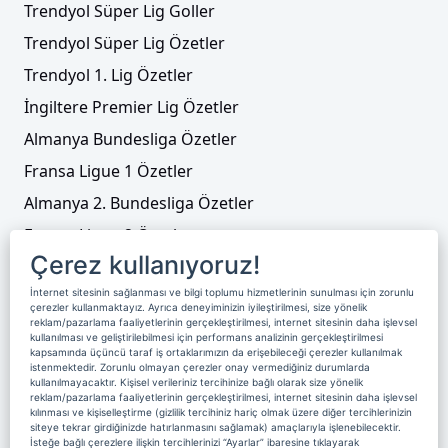
Trendyol Süper Lig Goller
Trendyol Süper Lig Özetler
Trendyol 1. Lig Özetler
İngiltere Premier Lig Özetler
Almanya Bundesliga Özetler
Fransa Ligue 1 Özetler
Almanya 2. Bundesliga Özetler
Fransa Ligue 2 Özetler
Çerez kullanıyoruz!
Tenis
İnternet sitesinin sağlanması ve bilgi toplumu hizmetlerinin sunulması için zorunlu
Video Liste
çerezler kullanmaktayız. Ayrıca deneyiminizin iyileştirilmesi, size yönelik
reklam/pazarlama faaliyetlerinin gerçekleştirilmesi, internet sitesinin daha işlevsel
Foto Galeriler
kullanılması ve geliştirilebilmesi için performans analizinin gerçekleştirilmesi
kapsamında üçüncü taraf iş ortaklarımızın da erişebileceği çerezler kullanılmak
istenmektedir. Zorunlu olmayan çerezler onay vermediğiniz durumlarda
kullanılmayacaktır. Kişisel verileriniz tercihinize bağlı olarak size yönelik
Üyelik
Yayın Akışı
Reklam
Site Sözleşmesi
reklam/pazarlama faaliyetlerinin gerçekleştirilmesi, internet sitesinin daha işlevsel
kılınması ve kişiselleştirme (gizlilik tercihiniz hariç olmak üzere diğer tercihlerinizin
Künye ve İletişim
Çerez Politikası
siteye tekrar girdiğinizde hatırlanmasını sağlamak) amaçlarıyla işlenebilecektir.
İsteğe bağlı çerezlere ilişkin tercihlerinizi “Ayarlar” ibaresine tıklayarak