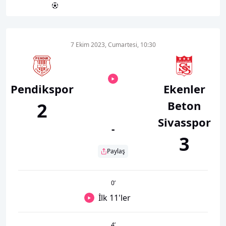
7 Ekim 2023, Cumartesi, 10:30
Pendikspor
Ekenler
Beton
2
Sivasspor
-
3
Paylaş
0
’
İlk 11'ler
4
’