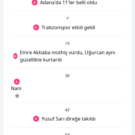
Adana'da 11'ler belli oldu
7
’
Trabzonspor etkili geldi
15
’
Emre Akbaba müthiş vurdu, Uğurcan aynı
güzellikte kurtardı
30
’
Nani
42
’
Yusuf Sarı direğe takıldı
54
’