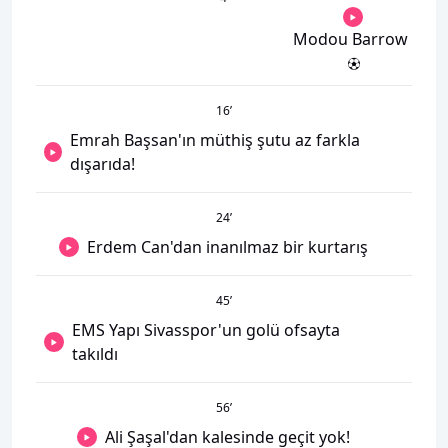
Modou Barrow
16
’
Emrah Başsan'ın müthiş şutu az farkla
dışarıda!
24
’
Erdem Can'dan inanılmaz bir kurtarış
45
’
EMS Yapı Sivasspor'un golü ofsayta
takıldı
56
’
Ali Şaşal'dan kalesinde geçit yok!