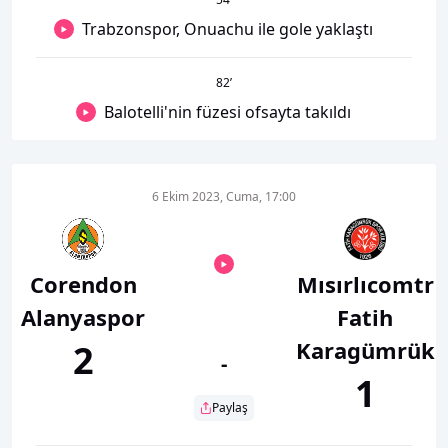
Trabzonspor, Onuachu ile gole yaklaştı
82
’
Balotelli'nin füzesi ofsayta takıldı
6 Ekim 2023, Cuma, 17:00
Corendon
Mısırlıcomtr
Alanyaspor
Fatih
Karagümrük
2
-
1
Paylaş