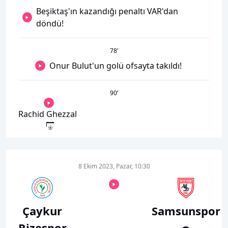
Beşiktaş'ın kazandığı penaltı VAR'dan
döndü!
78
’
Onur Bulut'un golü ofsayta takıldı!
90
’
Rachid Ghezzal
8 Ekim 2023, Pazar, 10:30
Çaykur
Samsunspor
Rizespor