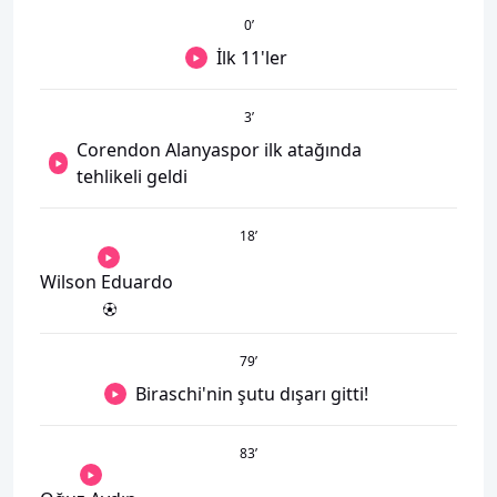
0
’
İlk 11'ler
3
’
Corendon Alanyaspor ilk atağında
tehlikeli geldi
18
’
Wilson Eduardo
79
’
Biraschi'nin şutu dışarı gitti!
83
’