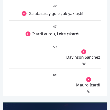
42
’
Galatasaray gole çok yaklaştı!
47
’
Icardi vurdu, Leite çıkardı
58
’
Davinson Sanchez
86
’
Mauro Icardi