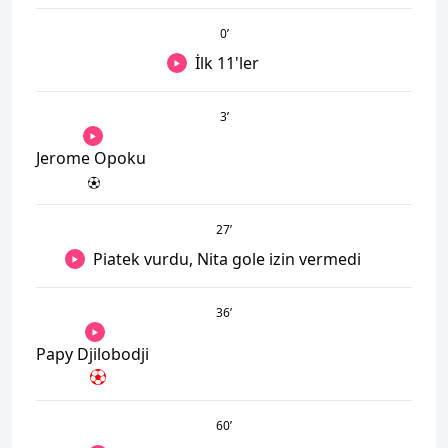
0
’
İlk 11'ler
3
’
Jerome Opoku
27
’
Piatek vurdu, Nita gole izin vermedi
36
’
Papy Djilobodji
60
’