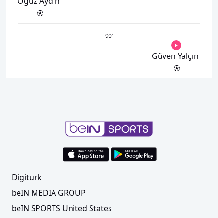
Oğuz Aydın
90
’
Güven Yalçın
Digiturk
beIN MEDIA GROUP
beIN SPORTS United States