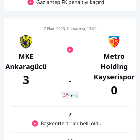
Gaziantep FK penaltıyı kaçırdı
7 Ekim 2023, Cumartesi, 13:00
MKE
Metro
Ankaragücü
Holding
Kayserispor
3
-
0
Paylaş
0
’
Başkentte 11'ler belli oldu