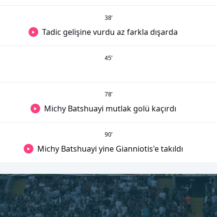
38
’
Tadic gelişine vurdu az farkla dışarda
45
’
78
’
Michy Batshuayi mutlak golü kaçırdı
90
’
Michy Batshuayi yine Gianniotis'e takıldı