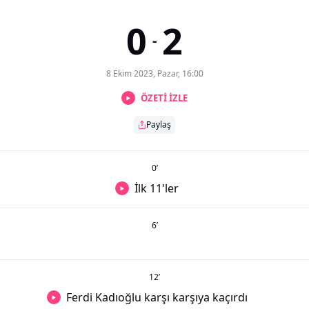
0
2
-
8 Ekim 2023, Pazar, 16:00
ÖZETİ İZLE
Paylaş
0
’
İlk 11'ler
6
’
12
’
Ferdi Kadıoğlu karşı karşıya kaçırdı