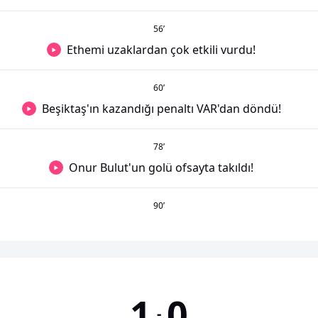
56
’
Ethemi uzaklardan çok etkili vurdu!
60
’
Beşiktaş'ın kazandığı penaltı VAR'dan döndü!
78
’
Onur Bulut'un golü ofsayta takıldı!
90
’
1
0
-