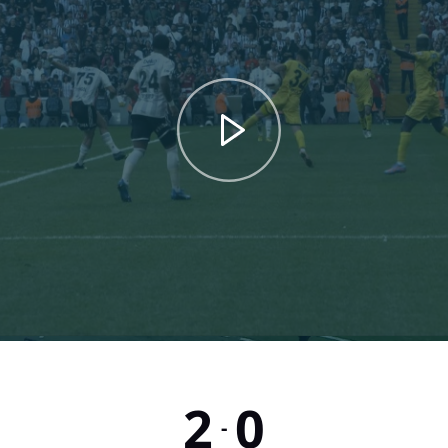
2
0
-