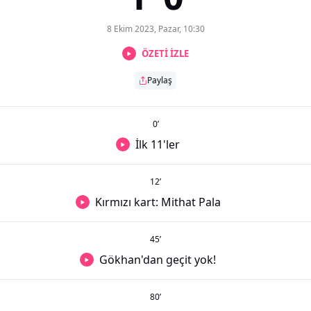
8 Ekim 2023, Pazar, 10:30
ÖZETİ İZLE
Paylaş
0
’
İlk 11'ler
12
’
Kırmızı kart: Mithat Pala
45
’
Gökhan'dan geçit yok!
80
’