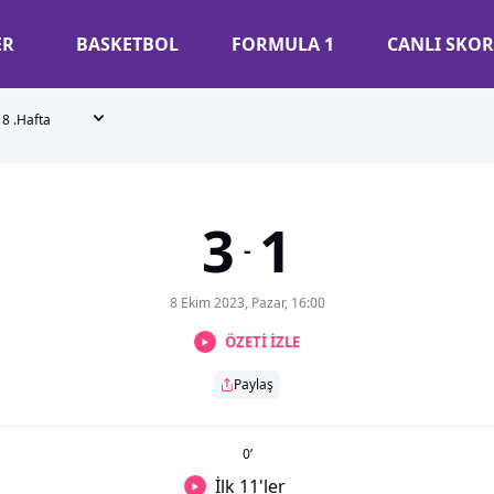
ER
BASKETBOL
FORMULA 1
CANLI SKOR
8 .Hafta
3
1
-
8 Ekim 2023, Pazar, 16:00
ÖZETİ İZLE
Paylaş
0
’
İlk 11'ler