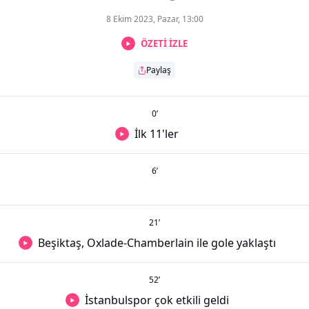
8 Ekim 2023, Pazar, 13:00
ÖZETİ İZLE
Paylaş
0
’
İlk 11'ler
6
’
21
’
Beşiktaş, Oxlade-Chamberlain ile gole yaklaştı
52
’
İstanbulspor çok etkili geldi