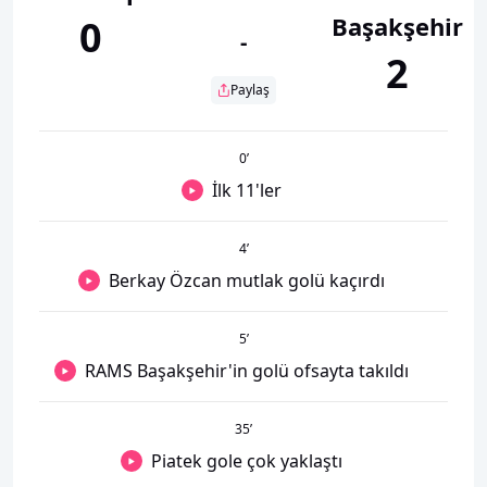
Başakşehir
0
-
2
Paylaş
0
’
İlk 11'ler
4
’
Berkay Özcan mutlak golü kaçırdı
5
’
RAMS Başakşehir'in golü ofsayta takıldı
35
’
Piatek gole çok yaklaştı