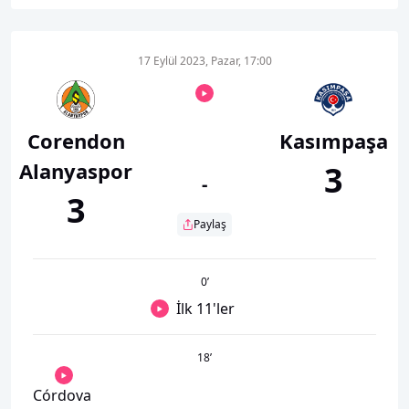
17 Eylül 2023, Pazar, 17:00
Corendon
Kasımpaşa
Alanyaspor
3
-
3
Paylaş
0
’
İlk 11'ler
18
’
Córdova