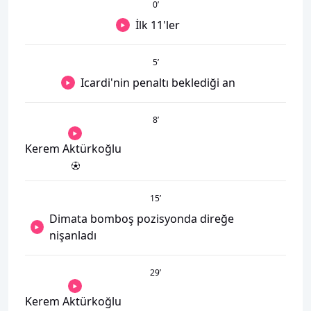
0
’
İlk 11'ler
5
’
Icardi'nin penaltı beklediği an
8
’
Kerem Aktürkoğlu
15
’
Dimata bomboş pozisyonda direğe
nişanladı
29
’
Kerem Aktürkoğlu