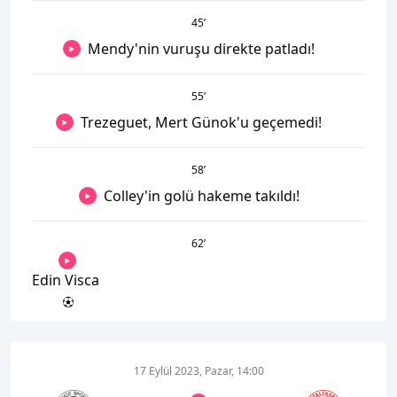
45
’
Mendy'nin vuruşu direkte patladı!
55
’
Trezeguet, Mert Günok'u geçemedi!
58
’
Colley'in golü hakeme takıldı!
62
’
Edin Visca
17 Eylül 2023, Pazar, 14:00