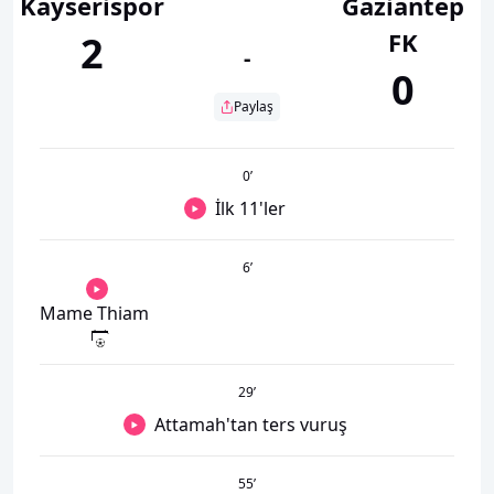
Kayserispor
Gaziantep
FK
2
-
0
Paylaş
0
’
İlk 11'ler
6
’
Mame Thiam
29
’
Attamah'tan ters vuruş
55
’