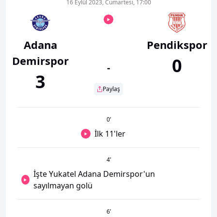
16 Eylül 2023, Cumartesi, 17:00
Adana
Pendikspor
Demirspor
0
-
3
Paylaş
0
’
İlk 11'ler
4
’
İşte Yukatel Adana Demirspor'un
sayılmayan golü
6
’