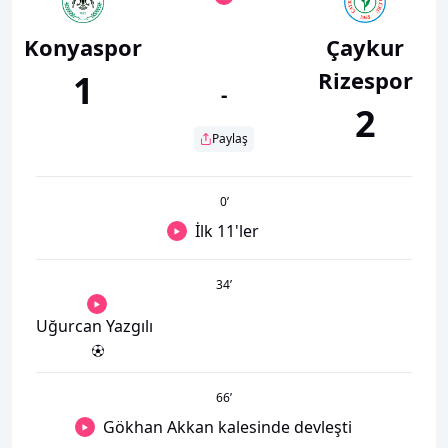
Konyaspor
Çaykur
Rizespor
1
-
2
Paylaş
0
’
İlk 11'ler
34
’
Uğurcan Yazgılı
66
’
Gökhan Akkan kalesinde devleşti