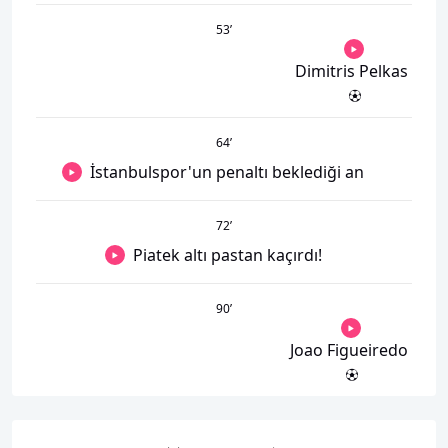
53
’
Dimitris Pelkas
64
’
İstanbulspor'un penaltı beklediği an
72
’
Piatek altı pastan kaçırdı!
90
’
Joao Figueiredo