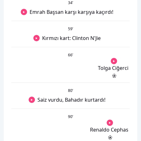
34
’
Emrah Başsan karşı karşıya kaçırdı!
59
’
Kırmızı kart: Clinton N'Jie
66
’
Tolga Ciğerci
80
’
Saiz vurdu, Bahadır kurtardı!
90
’
Renaldo Cephas