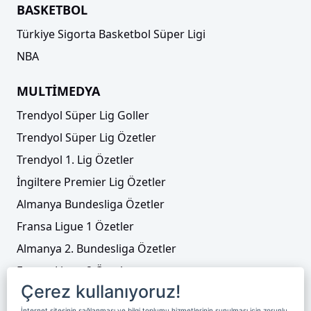
BASKETBOL
Türkiye Sigorta Basketbol Süper Ligi
NBA
MULTİMEDYA
Trendyol Süper Lig Goller
Trendyol Süper Lig Özetler
Trendyol 1. Lig Özetler
İngiltere Premier Lig Özetler
Almanya Bundesliga Özetler
Fransa Ligue 1 Özetler
Almanya 2. Bundesliga Özetler
Fransa Ligue 2 Özetler
Çerez kullanıyoruz!
Tenis
İnternet sitesinin sağlanması ve bilgi toplumu hizmetlerinin sunulması için zorunlu