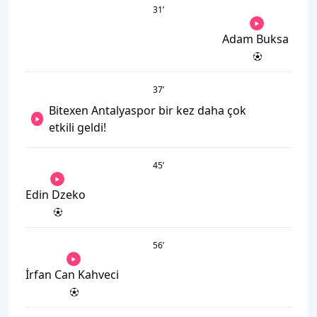
31
’
Adam Buksa
37
’
Bitexen Antalyaspor bir kez daha çok
etkili geldi!
45
’
Edin Dzeko
56
’
İrfan Can Kahveci