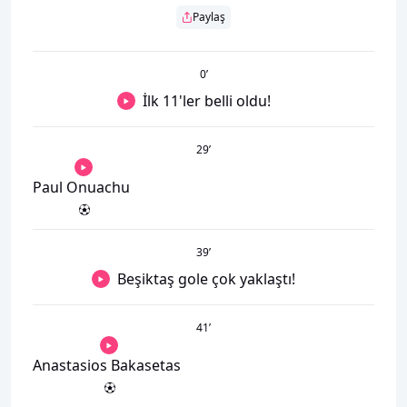
Paylaş
0
’
İlk 11'ler belli oldu!
29
’
Paul Onuachu
39
’
Beşiktaş gole çok yaklaştı!
41
’
Anastasios Bakasetas