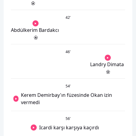
42
’
Abdülkerim Bardakcı
46
’
Landry Dimata
54
’
Kerem Demirbay'ın füzesinde Okan izin
vermedi
56
’
Icardi karşı karşıya kaçırdı