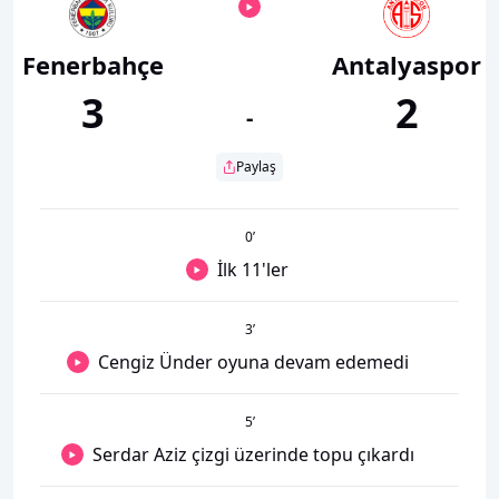
Fenerbahçe
Antalyaspor
3
2
-
Paylaş
0
’
İlk 11'ler
3
’
Cengiz Ünder oyuna devam edemedi
5
’
Serdar Aziz çizgi üzerinde topu çıkardı