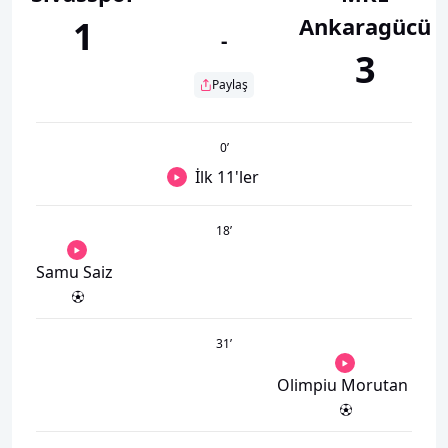
Ankaragücü
1
-
3
Paylaş
0
’
İlk 11'ler
18
’
Samu Saiz
31
’
Olimpiu Morutan