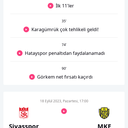
İlk 11'ler
35
’
Karagümrük çok tehlikeli geldi!
74
’
Hatayspor penaltıdan faydalanamadı
90
’
Görkem net fırsatı kaçırdı
18 Eylül 2023, Pazartesi, 17:00
Sivasspor
MKE