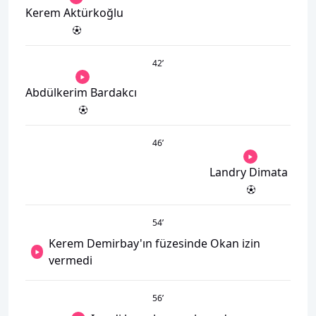
Kerem Aktürkoğlu
42
’
Abdülkerim Bardakcı
46
’
Landry Dimata
54
’
Kerem Demirbay'ın füzesinde Okan izin
vermedi
56
’