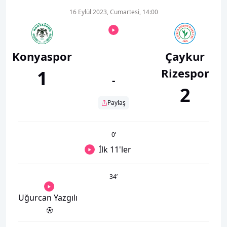
16 Eylül 2023, Cumartesi, 14:00
Konyaspor
Çaykur
Rizespor
1
-
2
Paylaş
0
’
İlk 11'ler
34
’
Uğurcan Yazgılı