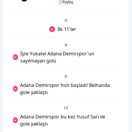
Paylaş
0
’
İlk 11'ler
4
’
İşte Yukatel Adana Demirspor'un
sayılmayan golü
6
’
Adana Demirspor hızlı başladı! Belhanda
gole yaklaştı
12
’
Adana Demirspor bu kez Yusuf Sarı ile
gole yaklaştı