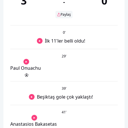
3
0
-
Paylaş
0
’
İlk 11'ler belli oldu!
29
’
Paul Onuachu
39
’
Beşiktaş gole çok yaklaştı!
41
’
Anastasios Bakasetas