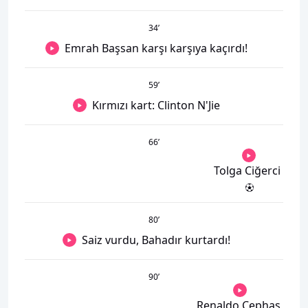
34
’
Emrah Başsan karşı karşıya kaçırdı!
59
’
Kırmızı kart: Clinton N'Jie
66
’
Tolga Ciğerci
80
’
Saiz vurdu, Bahadır kurtardı!
90
’
Renaldo Cephas