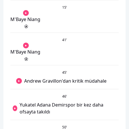
15
’
M'Baye Niang
41
’
M'Baye Niang
45
’
Andrew Gravillon'dan kritik müdahale
46
’
Yukatel Adana Demirspor bir kez daha
ofsayta takıldı
50
’