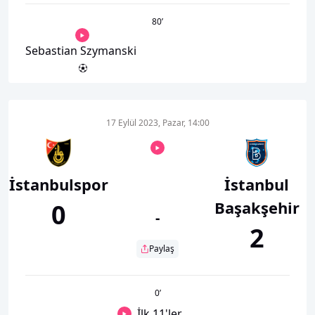
80
’
Sebastian Szymanski
17 Eylül 2023, Pazar, 14:00
İstanbulspor
İstanbul
Başakşehir
0
-
2
Paylaş
0
’
İlk 11'ler