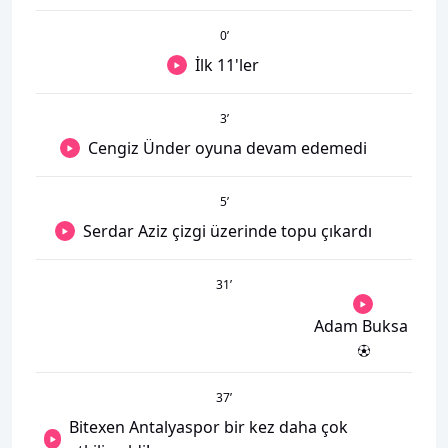
0
’
İlk 11'ler
3
’
Cengiz Ünder oyuna devam edemedi
5
’
Serdar Aziz çizgi üzerinde topu çıkardı
31
’
Adam Buksa
37
’
Bitexen Antalyaspor bir kez daha çok