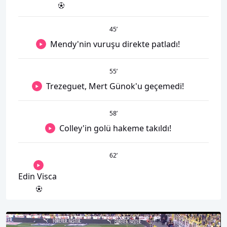
45
’
Mendy'nin vuruşu direkte patladı!
55
’
Trezeguet, Mert Günok'u geçemedi!
58
’
Colley'in golü hakeme takıldı!
62
’
Edin Visca