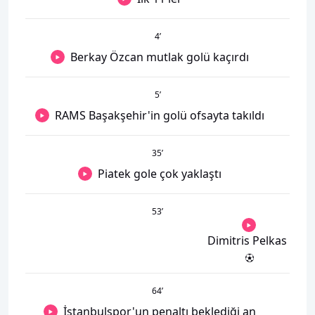
4
’
Berkay Özcan mutlak golü kaçırdı
5
’
RAMS Başakşehir'in golü ofsayta takıldı
35
’
Piatek gole çok yaklaştı
53
’
Dimitris Pelkas
64
’
İstanbulspor'un penaltı beklediği an