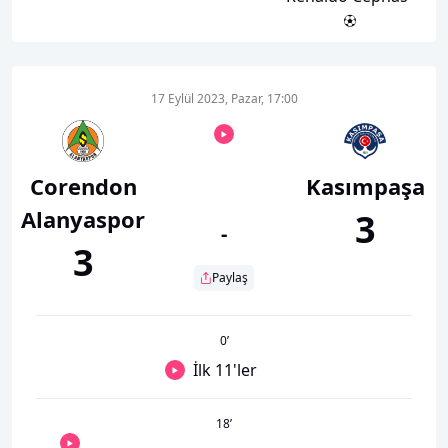
17 Eylül 2023, Pazar, 17:00
Corendon
Kasımpaşa
Alanyaspor
3
-
3
Paylaş
0
’
İlk 11'ler
18
’