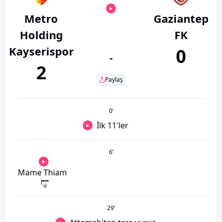
Metro
Gaziantep
Holding
FK
Kayserispor
0
-
2
Paylaş
0
’
İlk 11'ler
6
’
Mame Thiam
29
’