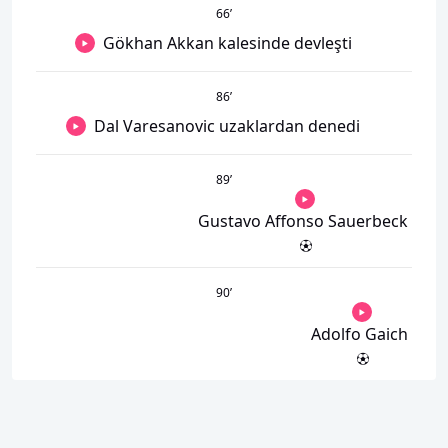
66
’
Gökhan Akkan kalesinde devleşti
86
’
Dal Varesanovic uzaklardan denedi
89
’
Gustavo Affonso Sauerbeck
90
’
Adolfo Gaich