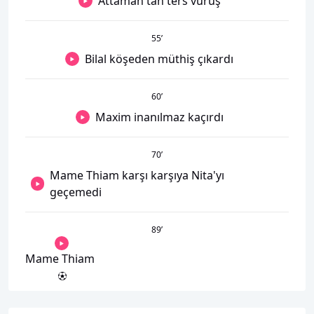
Attamah'tan ters vuruş
55
’
Bilal köşeden müthiş çıkardı
60
’
Maxim inanılmaz kaçırdı
70
’
Mame Thiam karşı karşıya Nita'yı
geçemedi
89
’
Mame Thiam