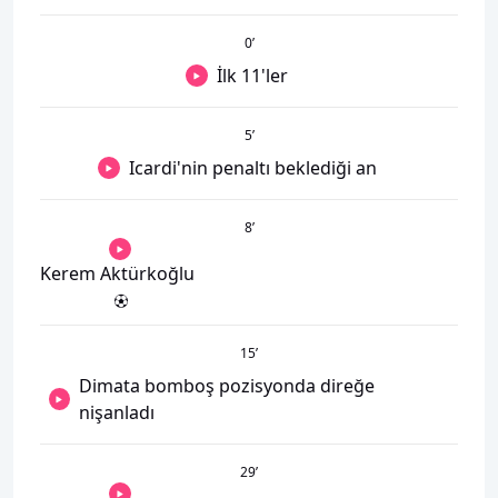
0
’
İlk 11'ler
5
’
Icardi'nin penaltı beklediği an
8
’
Kerem Aktürkoğlu
15
’
Dimata bomboş pozisyonda direğe
nişanladı
29
’