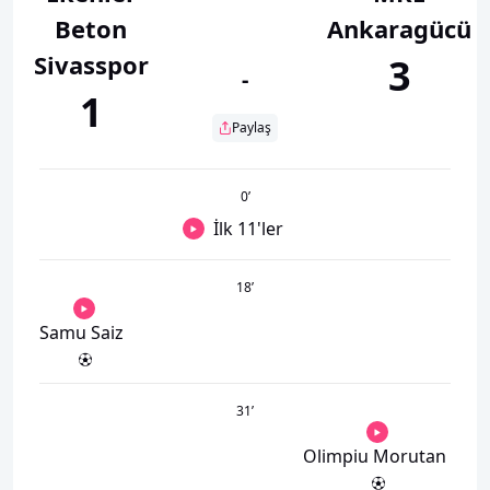
Beton
Ankaragücü
Sivasspor
3
-
1
Paylaş
0
’
İlk 11'ler
18
’
Samu Saiz
31
’
Olimpiu Morutan