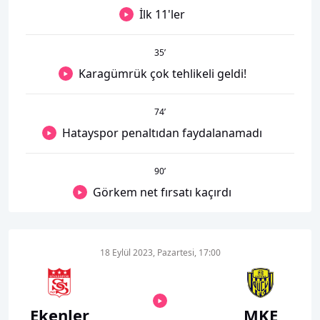
İlk 11'ler
35
’
Karagümrük çok tehlikeli geldi!
74
’
Hatayspor penaltıdan faydalanamadı
90
’
Görkem net fırsatı kaçırdı
18 Eylül 2023, Pazartesi, 17:00
Ekenler
MKE