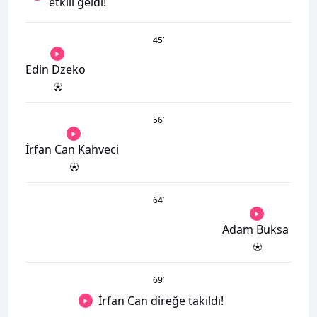
etkili geldi!
45
’
Edin Dzeko
56
’
İrfan Can Kahveci
64
’
Adam Buksa
69
’
İrfan Can direğe takıldı!