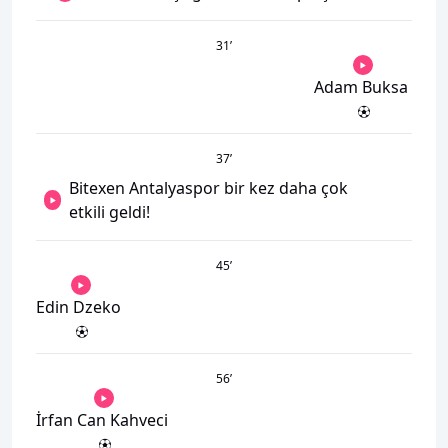
31
’
Adam Buksa
37
’
Bitexen Antalyaspor bir kez daha çok
etkili geldi!
45
’
Edin Dzeko
56
’
İrfan Can Kahveci