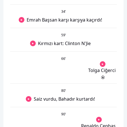
34
’
Emrah Başsan karşı karşıya kaçırdı!
59
’
Kırmızı kart: Clinton N'Jie
66
’
Tolga Ciğerci
80
’
Saiz vurdu, Bahadır kurtardı!
90
’
Renaldo Cephas