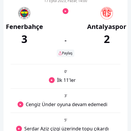
17 Eylül 2023, Pazar, 14:00
Fenerbahçe
Antalyaspor
3
2
-
Paylaş
0
’
İlk 11'ler
3
’
Cengiz Ünder oyuna devam edemedi
5
’
Serdar Aziz çizgi üzerinde topu çıkardı