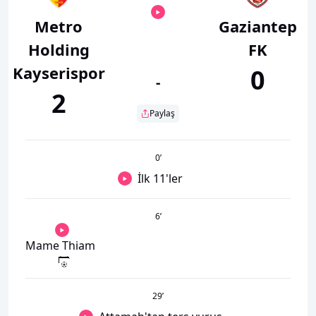
Metro
Gaziantep
Holding
FK
Kayserispor
0
-
2
Paylaş
0
’
İlk 11'ler
6
’
Mame Thiam
29
’