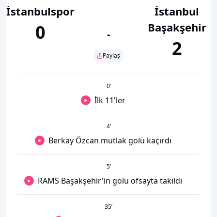
İstanbulspor
İstanbul
Başakşehir
0
-
2
Paylaş
0
’
İlk 11'ler
4
’
Berkay Özcan mutlak golü kaçırdı
5
’
RAMS Başakşehir'in golü ofsayta takıldı
35
’