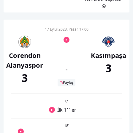
17 Eylül 2023, Pazar, 17:00
Corendon
Kasımpaşa
Alanyaspor
3
-
3
Paylaş
0
’
İlk 11'ler
18
’