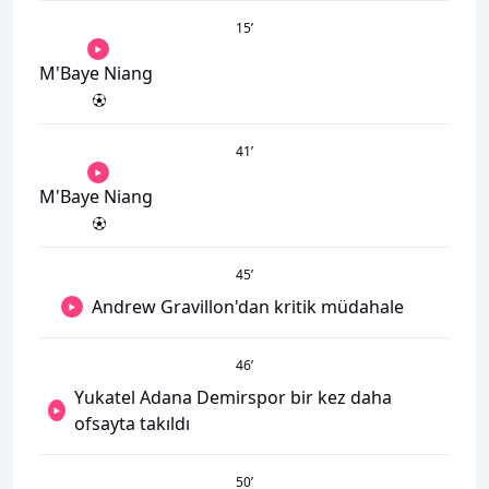
15
’
M'Baye Niang
41
’
M'Baye Niang
45
’
Andrew Gravillon'dan kritik müdahale
46
’
Yukatel Adana Demirspor bir kez daha
ofsayta takıldı
50
’