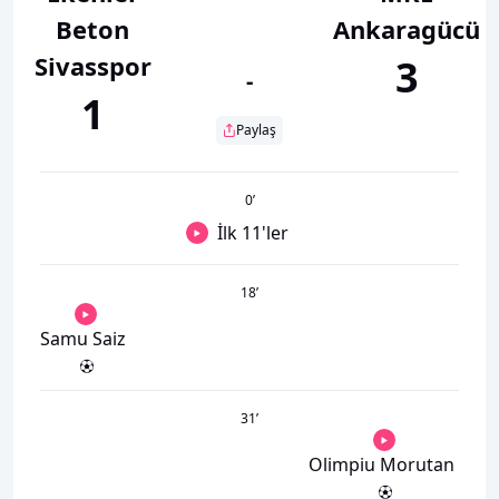
Beton
Ankaragücü
Sivasspor
3
-
1
Paylaş
0
’
İlk 11'ler
18
’
Samu Saiz
31
’
Olimpiu Morutan