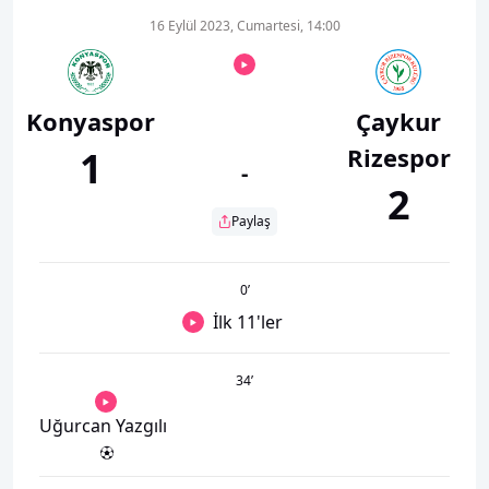
16 Eylül 2023, Cumartesi, 14:00
Konyaspor
Çaykur
Rizespor
1
-
2
Paylaş
0
’
İlk 11'ler
34
’
Uğurcan Yazgılı