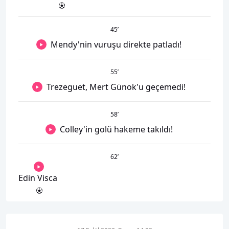
45
’
Mendy'nin vuruşu direkte patladı!
55
’
Trezeguet, Mert Günok'u geçemedi!
58
’
Colley'in golü hakeme takıldı!
62
’
Edin Visca