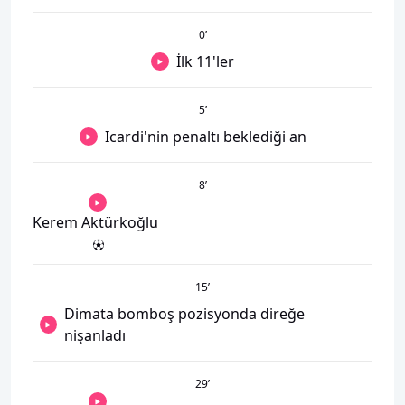
0
’
İlk 11'ler
5
’
Icardi'nin penaltı beklediği an
8
’
Kerem Aktürkoğlu
15
’
Dimata bomboş pozisyonda direğe
nişanladı
29
’