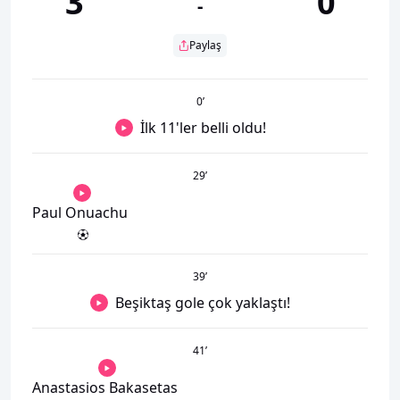
3
0
-
Paylaş
0
’
İlk 11'ler belli oldu!
29
’
Paul Onuachu
39
’
Beşiktaş gole çok yaklaştı!
41
’
Anastasios Bakasetas