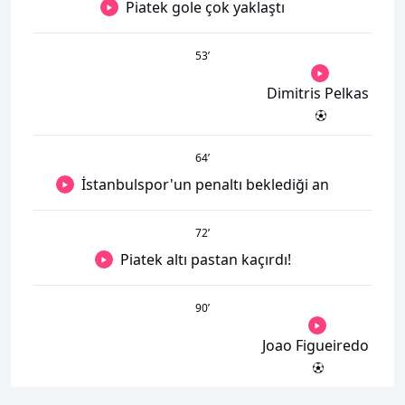
Piatek gole çok yaklaştı
53
’
Dimitris Pelkas
64
’
İstanbulspor'un penaltı beklediği an
72
’
Piatek altı pastan kaçırdı!
90
’
Joao Figueiredo