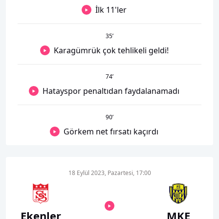
İlk 11'ler
35
’
Karagümrük çok tehlikeli geldi!
74
’
Hatayspor penaltıdan faydalanamadı
90
’
Görkem net fırsatı kaçırdı
18 Eylül 2023, Pazartesi, 17:00
Ekenler
MKE