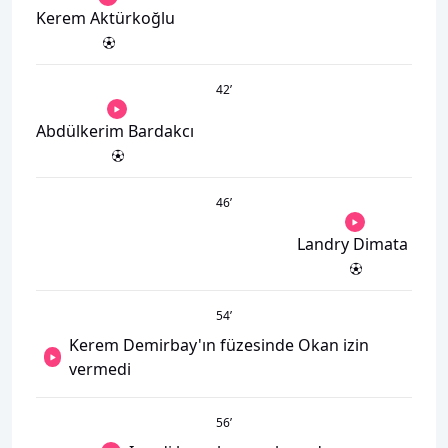
Kerem Aktürkoğlu
42
’
Abdülkerim Bardakcı
46
’
Landry Dimata
54
’
Kerem Demirbay'ın füzesinde Okan izin
vermedi
56
’