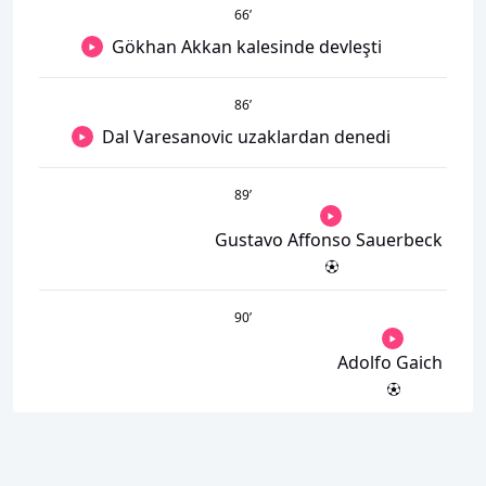
66
’
Gökhan Akkan kalesinde devleşti
86
’
Dal Varesanovic uzaklardan denedi
89
’
Gustavo Affonso Sauerbeck
90
’
Adolfo Gaich