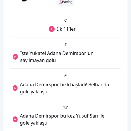
Paylaş
0
’
İlk 11'ler
4
’
İşte Yukatel Adana Demirspor'un
sayılmayan golü
6
’
Adana Demirspor hızlı başladı! Belhanda
gole yaklaştı
12
’
Adana Demirspor bu kez Yusuf Sarı ile
gole yaklaştı