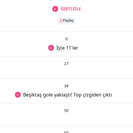
ÖZETİ İZLE
Paylaş
0
’
İşte 11'ler
27
’
34
’
Beşiktaş gole yaklaştı! Top çizgiden çıktı
50
’
55
’