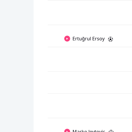
Ertuğrul Ersoy
Marko Jevtovic