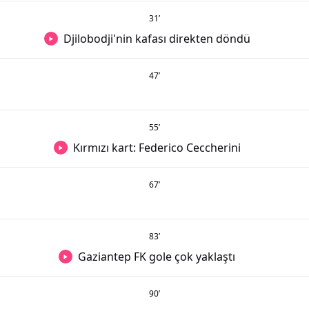
31
’
Djilobodji'nin kafası direkten döndü
47
’
55
’
Kırmızı kart: Federico Ceccherini
67
’
83
’
Gaziantep FK gole çok yaklaştı
90
’