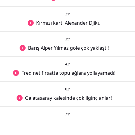
21
’
Kırmızı kart: Alexander Djiku
35
’
Barış Alper Yılmaz gole çok yaklaştı!
43
’
Fred net fırsatta topu ağlara yollayamadı!
63
’
Galatasaray kalesinde çok ilginç anlar!
71
’