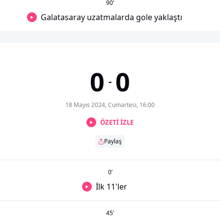
90
’
Galatasaray uzatmalarda gole yaklaştı
0
0
-
18 Mayıs 2024, Cumartesi, 16:00
ÖZETİ İZLE
Paylaş
0
’
İlk 11'ler
45
’