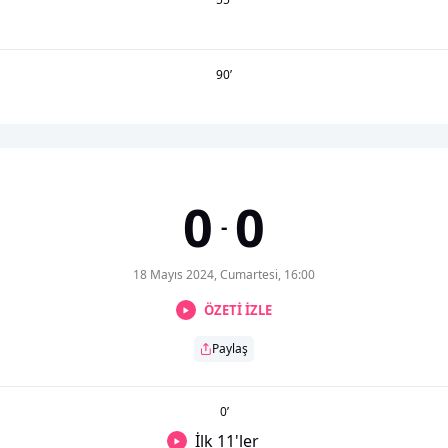
90
’
0
0
-
18 Mayıs 2024, Cumartesi, 16:00
ÖZETİ İZLE
Paylaş
0
’
İlk 11'ler