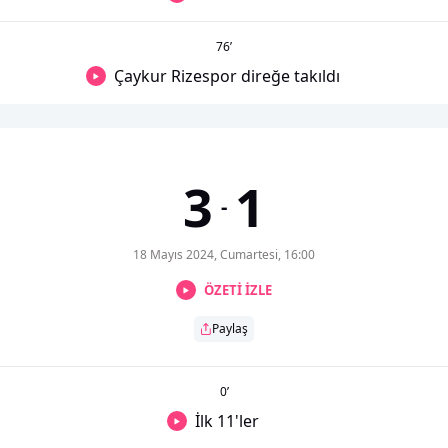
76
’
Çaykur Rizespor direğe takıldı
3
1
-
18 Mayıs 2024, Cumartesi, 16:00
ÖZETİ İZLE
Paylaş
0
’
İlk 11'ler