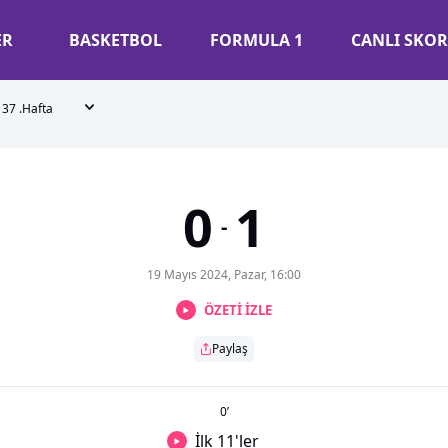
ER
BASKETBOL
FORMULA 1
CANLI SKOR
37 .Hafta
0
1
-
19 Mayıs 2024, Pazar, 16:00
ÖZETİ İZLE
Paylaş
0
’
İlk 11'ler