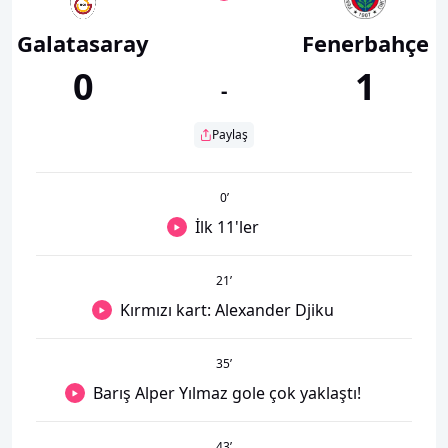
Galatasaray
Fenerbahçe
0
1
-
Paylaş
0
’
İlk 11'ler
21
’
Kırmızı kart: Alexander Djiku
35
’
Barış Alper Yılmaz gole çok yaklaştı!
43
’