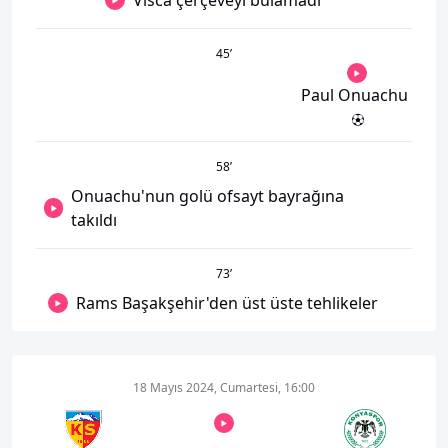
45
’
Paul Onuachu
58
’
Onuachu'nun golü ofsayt bayrağına
takıldı
73
’
Rams Başakşehir'den üst üste tehlikeler
18 Mayıs 2024, Cumartesi, 16:00