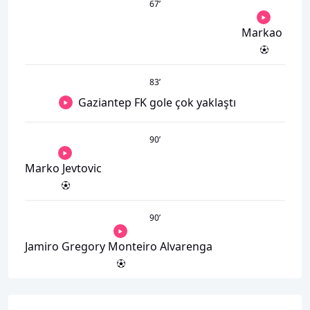
67
’
Markao
83
’
Gaziantep FK gole çok yaklaştı
90
’
Marko Jevtovic
90
’
Jamiro Gregory Monteiro Alvarenga