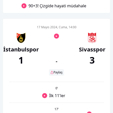
90+3! Çizgide hayati müdahale
17 Mayıs 2024, Cuma, 14:00
İstanbulspor
Sivasspor
1
3
-
Paylaş
0
’
İlk 11'ler
17
’