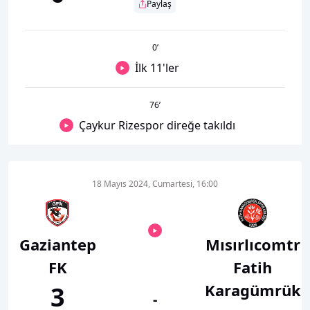
Paylaş
0
’
İlk 11'ler
76
’
Çaykur Rizespor direğe takıldı
18 Mayıs 2024, Cumartesi, 16:00
Gaziantep
Mısırlıcomtr
FK
Fatih
Karagümrük
3
-