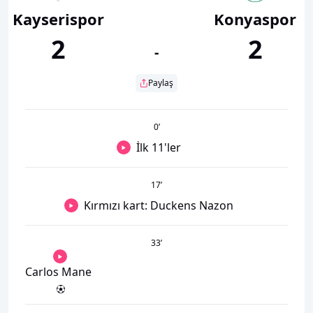
Kayserispor
Konyaspor
2
2
-
Paylaş
0
’
İlk 11'ler
17
’
Kırmızı kart: Duckens Nazon
33
’
Carlos Mane