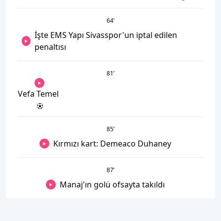
64
’
İşte EMS Yapı Sivasspor'un iptal edilen
penaltısı
81
’
Vefa Temel
85
’
Kırmızı kart: Demeaco Duhaney
87
’
Manaj'ın golü ofsayta takıldı