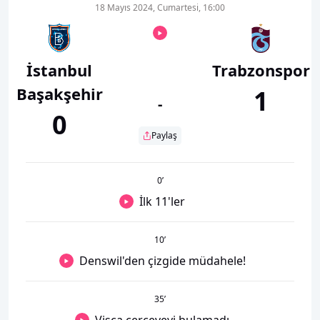
18 Mayıs 2024, Cumartesi, 16:00
İstanbul
Trabzonspor
Başakşehir
1
-
0
Paylaş
0
’
İlk 11'ler
10
’
Denswil'den çizgide müdahele!
35
’
Visca çerçeveyi bulamadı