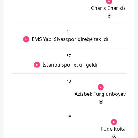
Charis Charisis
21
’
EMS Yapı Sivasspor direğe takıldı
37
’
İstanbulspor etkili geldi
43
’
Azizbek Turg'unboyev
54
’
Fode Koita