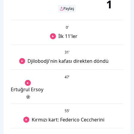
1
Paylaş
0
’
İlk 11'ler
31
’
Djilobodji'nin kafası direkten döndü
47
’
Ertuğrul Ersoy
55
’
Kırmızı kart: Federico Ceccherini