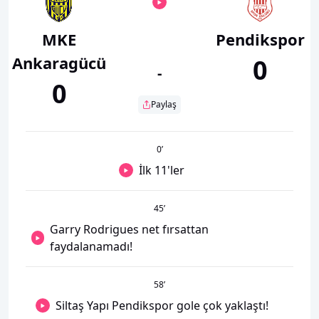
MKE
Pendikspor
Ankaragücü
0
-
0
Paylaş
0
’
İlk 11'ler
45
’
Garry Rodrigues net fırsattan
faydalanamadı!
58
’
Siltaş Yapı Pendikspor gole çok yaklaştı!