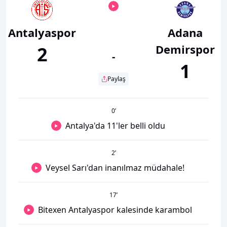
Antalyaspor
Adana
Demirspor
2
-
1
Paylaş
0
’
Antalya'da 11'ler belli oldu
2
’
Veysel Sarı'dan inanılmaz müdahale!
17
’
Bitexen Antalyaspor kalesinde karambol