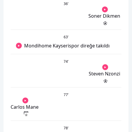
36
’
Soner Dikmen
63
’
Mondihome Kayserispor direğe takıldı
74
’
Steven Nzonzi
77
’
Carlos Mane
78
’