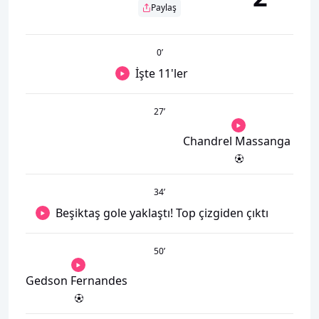
Paylaş
0
’
İşte 11'ler
27
’
Chandrel Massanga
34
’
Beşiktaş gole yaklaştı! Top çizgiden çıktı
50
’
Gedson Fernandes