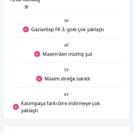
36
’
Gaziantep FK 3. gole çok yaklaştı
40
’
Maxim'den müthiş şut
53
’
Maxim direğe takıldı
83
’
Kasımpaşa farkı bire indirmeye çok
yaklaştı