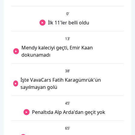
0
’
İlk 11'ler belli oldu
13
’
Mendy kaleciyi geçti, Emir Kaan
dokunamadı
38
’
İşte VavaCars Fatih Karagümrük'ün
sayılmayan golü
45
’
Penaltıda Alp Arda'dan geçit yok
65
’