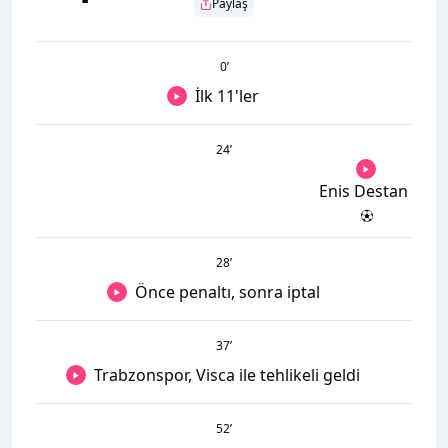
Paylaş
0
’
İlk 11'ler
24
’
Enis Destan
28
’
Önce penaltı, sonra iptal
37
’
Trabzonspor, Visca ile tehlikeli geldi
52
’