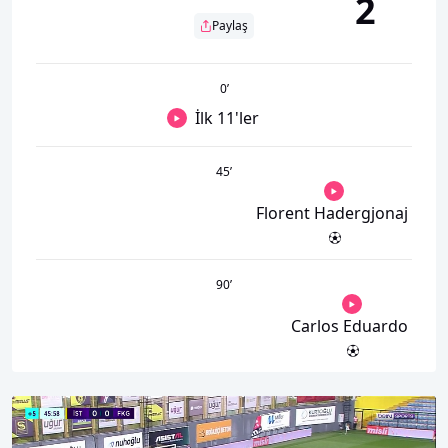
2
Paylaş
0
’
İlk 11'ler
45
’
Florent Hadergjonaj
90
’
Carlos Eduardo