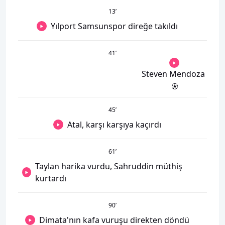
13
’
Yılport Samsunspor direğe takıldı
41
’
Steven Mendoza
45
’
Atal, karşı karşıya kaçırdı
61
’
Taylan harika vurdu, Sahruddin müthiş
kurtardı
90
’
Dimata'nın kafa vuruşu direkten döndü