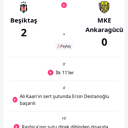
Beşiktaş
MKE
Ankaragücü
2
-
0
Paylaş
0
’
İlk 11'ler
4
’
Ali Kaan'ın sert şutunda Ersin Destanoğlu
başarılı
10
’
Rashica'nın şutu direk dibinden dışarıda