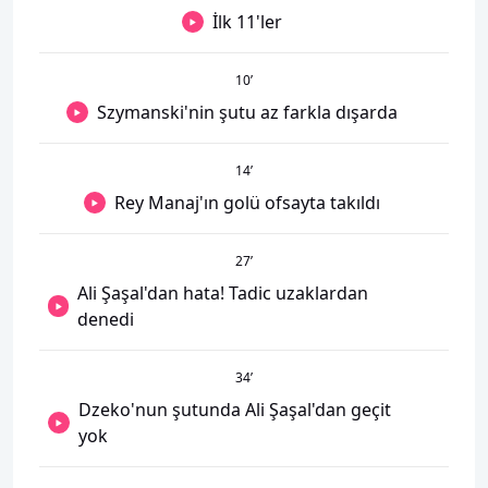
İlk 11'ler
10
’
Szymanski'nin şutu az farkla dışarda
14
’
Rey Manaj'ın golü ofsayta takıldı
27
’
Ali Şaşal'dan hata! Tadic uzaklardan
denedi
34
’
Dzeko'nun şutunda Ali Şaşal'dan geçit
yok