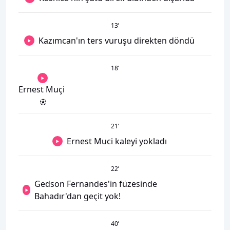
13
’
Kazımcan'ın ters vuruşu direkten döndü
18
’
Ernest Muçi
21
’
Ernest Muci kaleyi yokladı
22
’
Gedson Fernandes'in füzesinde
Bahadır'dan geçit yok!
40
’