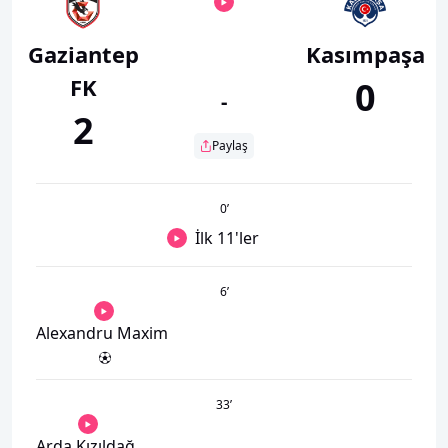
Gaziantep
Kasımpaşa
FK
0
-
2
Paylaş
0
’
İlk 11'ler
6
’
Alexandru Maxim
33
’
Arda Kızıldağ