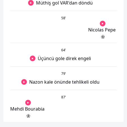
Müthiş gol VAR'dan döndü
58
’
Nicolas Pepe
64
’
Üçüncü gole direk engeli
79
’
Nazon kale önünde tehlikeli oldu
87
’
Mehdi Bourabia