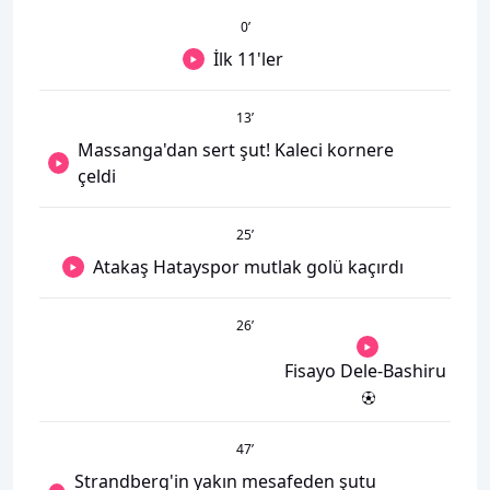
0
’
İlk 11'ler
13
’
Massanga'dan sert şut! Kaleci kornere
çeldi
25
’
Atakaş Hatayspor mutlak golü kaçırdı
26
’
Fisayo Dele-Bashiru
47
’
Strandberg'in yakın mesafeden şutu