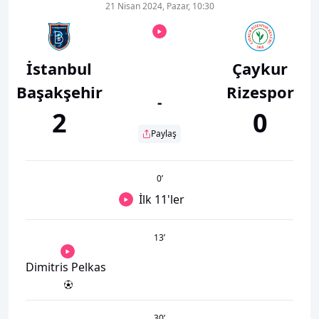
21 Nisan 2024, Pazar, 10:30
İstanbul
Çaykur
Başakşehir
Rizespor
-
2
0
Paylaş
0
’
İlk 11'ler
13
’
Dimitris Pelkas
30
’