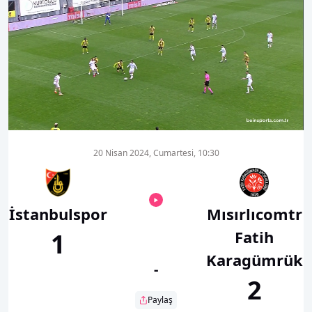
00:19
02:31
20 Nisan 2024, Cumartesi, 10:30
İstanbulspor
Mısırlıcomtr
Fatih
1
Karagümrük
-
2
Paylaş