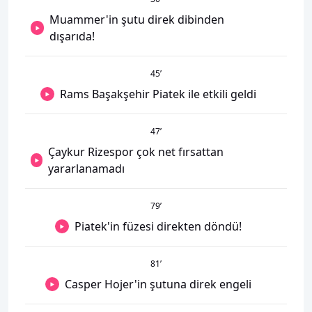
Muammer'in şutu direk dibinden
dışarıda!
45
’
Rams Başakşehir Piatek ile etkili geldi
47
’
Çaykur Rizespor çok net fırsattan
yararlanamadı
79
’
Piatek'in füzesi direkten döndü!
81
’
Casper Hojer'in şutuna direk engeli