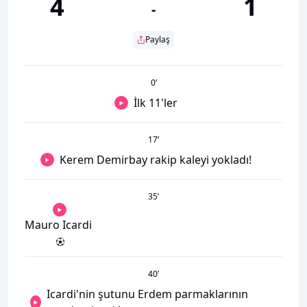
4
1
-
Paylaş
0
’
İlk 11'ler
17
’
Kerem Demirbay rakip kaleyi yokladı!
35
’
Mauro Icardi
40
’
Icardi'nin şutunu Erdem parmaklarının