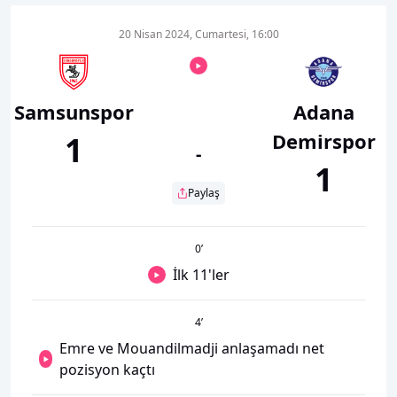
20 Nisan 2024, Cumartesi, 16:00
Samsunspor
Adana
Demirspor
1
-
1
Paylaş
0
’
İlk 11'ler
4
’
Emre ve Mouandilmadji anlaşamadı net
pozisyon kaçtı