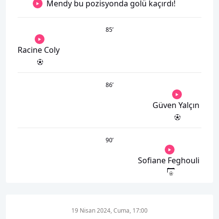
Mendy bu pozisyonda golü kaçırdı!
85
’
Racine Coly
86
’
Güven Yalçın
90
’
Sofiane Feghouli
19 Nisan 2024, Cuma, 17:00