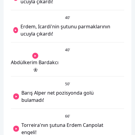
ucuyla çıkardı!
40
’
Erdem, Icardi'nin şutunu parmaklarının
ucuyla çıkardı!
40
’
Abdülkerim Bardakcı
50
’
Barış Alper net pozisyonda golü
bulamadı!
66
’
Torreira'nın şutuna Erdem Canpolat
engeli!