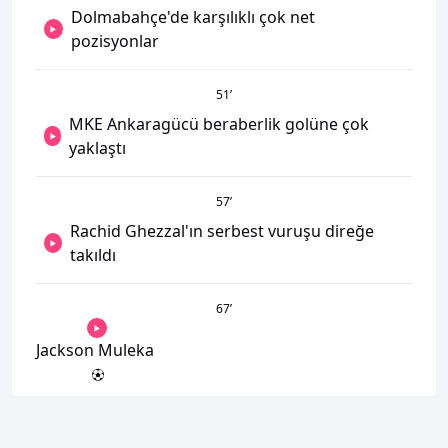
Dolmabahçe'de karşılıklı çok net
pozisyonlar
51
’
MKE Ankaragücü beraberlik golüne çok
yaklaştı
57
’
Rachid Ghezzal'ın serbest vuruşu direğe
takıldı
67
’
Jackson Muleka