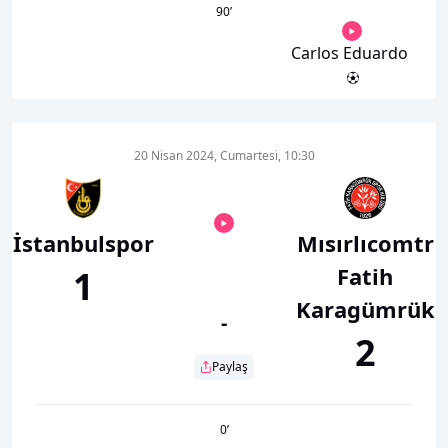
90
’
Carlos Eduardo
20 Nisan 2024, Cumartesi, 10:30
İstanbulspor
Mısırlıcomtr
Fatih
1
Karagümrük
-
2
Paylaş
0
’