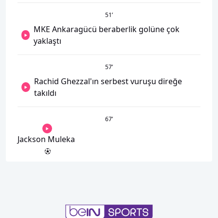
51
’
MKE Ankaragücü beraberlik golüne çok
yaklaştı
57
’
Rachid Ghezzal'ın serbest vuruşu direğe
takıldı
67
’
Jackson Muleka