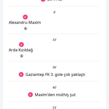
6
’
Alexandru Maxim
33
’
Arda Kızıldağ
36
’
Gaziantep FK 3. gole çok yaklaştı
40
’
Maxim'den müthiş şut
53
’