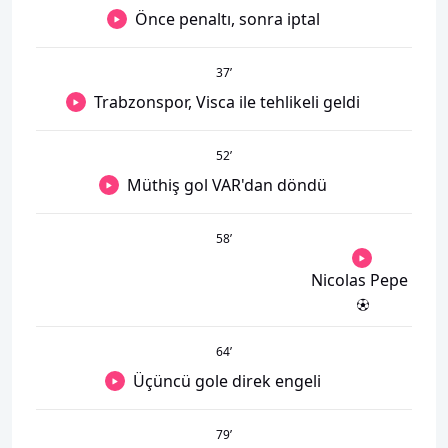
Önce penaltı, sonra iptal
37
’
Trabzonspor, Visca ile tehlikeli geldi
52
’
Müthiş gol VAR'dan döndü
58
’
Nicolas Pepe
64
’
Üçüncü gole direk engeli
79
’