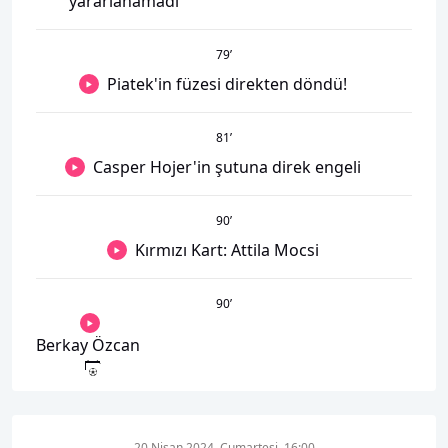
yararlanamadı
79
’
Piatek'in füzesi direkten döndü!
81
’
Casper Hojer'in şutuna direk engeli
90
’
Kırmızı Kart: Attila Mocsi
90
’
Berkay Özcan
20 Nisan 2024, Cumartesi, 16:00