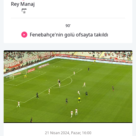
Rey Manaj
90
’
Fenebahçe'nin golü ofsayta takıldı
00:01
00:00
21 Nisan 2024, Pazar, 16:00