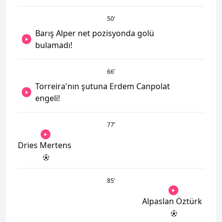
50
’
Barış Alper net pozisyonda golü
bulamadı!
66
’
Torreira'nın şutuna Erdem Canpolat
engeli!
77
’
Dries Mertens
85
’
Alpaslan Öztürk