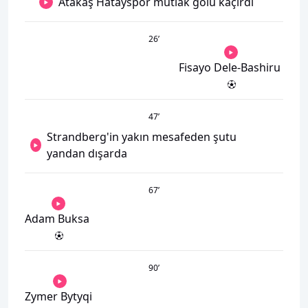
Atakaş Hatayspor mutlak golü kaçırdı
26
’
Fisayo Dele-Bashiru
47
’
Strandberg'in yakın mesafeden şutu
yandan dışarda
67
’
Adam Buksa
90
’
Zymer Bytyqi