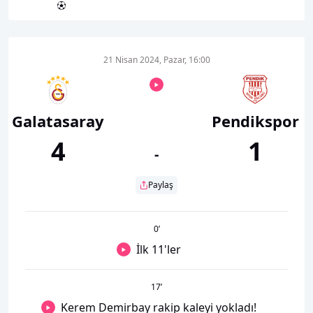
21 Nisan 2024, Pazar, 16:00
Galatasaray
Pendikspor
4
1
-
Paylaş
0
’
İlk 11'ler
17
’
Kerem Demirbay rakip kaleyi yokladı!