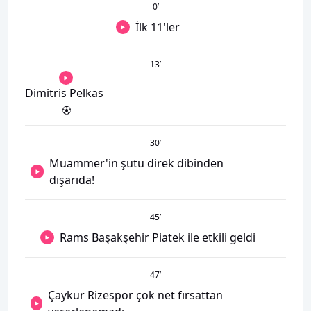
0
’
İlk 11'ler
13
’
Dimitris Pelkas
30
’
Muammer'in şutu direk dibinden
dışarıda!
45
’
Rams Başakşehir Piatek ile etkili geldi
47
’
Çaykur Rizespor çok net fırsattan