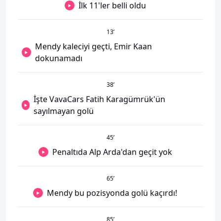
İlk 11'ler belli oldu
13
’
Mendy kaleciyi geçti, Emir Kaan
dokunamadı
38
’
İşte VavaCars Fatih Karagümrük'ün
sayılmayan golü
45
’
Penaltıda Alp Arda'dan geçit yok
65
’
Mendy bu pozisyonda golü kaçırdı!
85
’