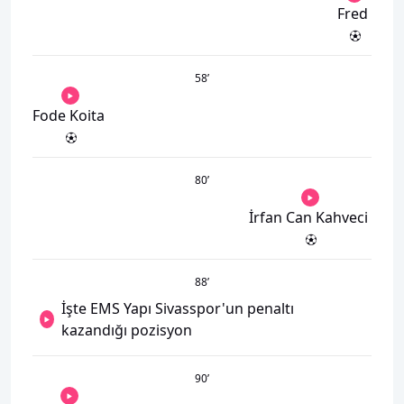
Fred
58
’
Fode Koita
80
’
İrfan Can Kahveci
88
’
İşte EMS Yapı Sivasspor'un penaltı
kazandığı pozisyon
90
’