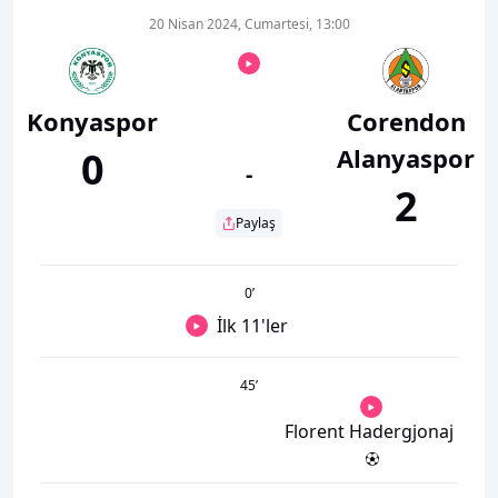
20 Nisan 2024, Cumartesi, 13:00
Konyaspor
Corendon
Alanyaspor
0
-
2
Paylaş
0
’
İlk 11'ler
45
’
Florent Hadergjonaj