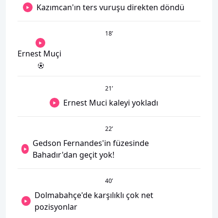
Kazımcan'ın ters vuruşu direkten döndü
18
’
Ernest Muçi
21
’
Ernest Muci kaleyi yokladı
22
’
Gedson Fernandes'in füzesinde
Bahadır'dan geçit yok!
40
’
Dolmabahçe'de karşılıklı çok net
pozisyonlar