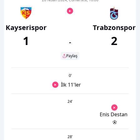
Kayserispor
Trabzonspor
1
2
-
Paylaş
0
’
İlk 11'ler
24
’
Enis Destan
28
’