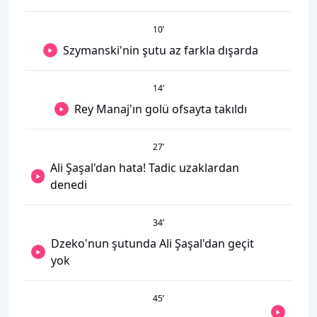
10
’
Szymanski'nin şutu az farkla dışarda
14
’
Rey Manaj'ın golü ofsayta takıldı
27
’
Ali Şaşal'dan hata! Tadic uzaklardan
denedi
34
’
Dzeko'nun şutunda Ali Şaşal'dan geçit
yok
45
’