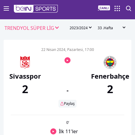
TRENDYOL SÜPER LİG
2023/2024
33 .Hafta
22 Nisan 2024, Pazartesi, 17:00
Sivasspor
Fenerbahçe
2
2
-
Paylaş
0
’
İlk 11'ler