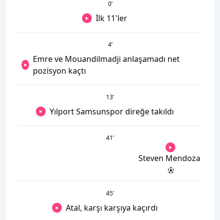
0
’
İlk 11'ler
4
’
Emre ve Mouandilmadji anlaşamadı net
pozisyon kaçtı
13
’
Yılport Samsunspor direğe takıldı
41
’
Steven Mendoza
45
’
Atal, karşı karşıya kaçırdı