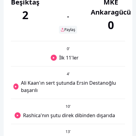
Beşiktaş
MKE
Ankaragücü
2
-
0
Paylaş
0
’
İlk 11'ler
4
’
Ali Kaan'ın sert şutunda Ersin Destanoğlu
başarılı
10
’
Rashica'nın şutu direk dibinden dışarıda
13
’