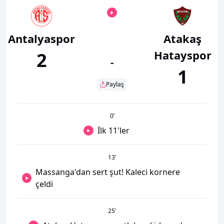
Antalyaspor
Atakaş
Hatayspor
2
-
1
Paylaş
0
’
İlk 11'ler
13
’
Massanga'dan sert şut! Kaleci kornere
çeldi
25
’