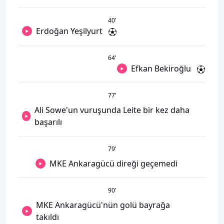
40
’
Erdoğan Yeşilyurt
64
’
Efkan Bekiroğlu
77
’
Ali Sowe'un vuruşunda Leite bir kez daha
başarılı
79
’
MKE Ankaragücü direği geçemedi
90
’
MKE Ankaragücü'nün golü bayrağa
takıldı