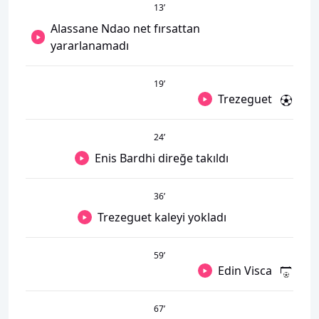
13
’
Alassane Ndao net fırsattan
yararlanamadı
19
’
Trezeguet
24
’
Enis Bardhi direğe takıldı
36
’
Trezeguet kaleyi yokladı
59
’
Edin Visca
67
’