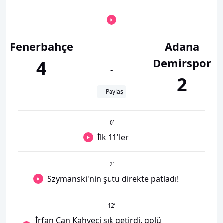
Fenerbahçe
Adana
Demirspor
4
-
2
Paylaş
0
’
İlk 11'ler
2
’
Szymanski'nin şutu direkte patladı!
12
’
İrfan Can Kahveci şık getirdi, golü