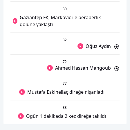
30
’
Gaziantep FK, Markovic ile beraberlik
golüne yaklaştı
32
’
Oğuz Aydın
72
’
Ahmed Hassan Mahgoub
77
’
Mustafa Eskihellaç direğe nişanladı
83
’
Ogün 1 dakikada 2 kez direğe takıldı