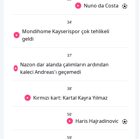
Nuno da Costa
34
’
Mondihome Kayserispor çok tehlikeli
geldi
37
’
Nazon dar alanda çalımların ardından
kaleci Andreas'ı geçemedi
38
’
Kırmızı kart: Kartal Kayra Yılmaz
56
’
Haris Hajradinovic
59
’