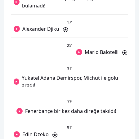
bulamadı!
17
’
Alexander Djiku
25
’
Mario Balotelli
31
’
Yukatel Adana Demirspor, Michut ile golü
aradı!
37
’
Fenerbahçe bir kez daha direğe takıldı!
51
’
Edin Dzeko