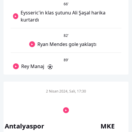
66
’
Eysseric'in klas şutunu Ali Şaşal harika
kurtardı
82
’
Ryan Mendes gole yaklaştı
89
’
Rey Manaj
2 Nisan 2024, Salı, 17:30
Antalyaspor
MKE