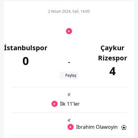
2 Nisan 2024, Salı, 14:00
İstanbulspor
Çaykur
Rizespor
0
-
4
Paylaş
0
’
İlk 11'ler
4
’
Ibrahim Olawoyin