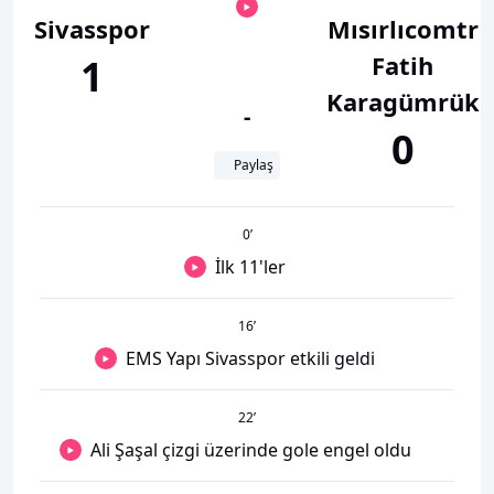
Sivasspor
Mısırlıcomtr
Fatih
1
Karagümrük
-
0
Paylaş
0
’
İlk 11'ler
16
’
EMS Yapı Sivasspor etkili geldi
22
’
Ali Şaşal çizgi üzerinde gole engel oldu