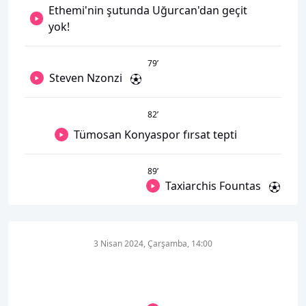
Ethemi'nin şutunda Uğurcan'dan geçit
yok!
79
’
Steven Nzonzi
82
’
Tümosan Konyaspor fırsat tepti
89
’
Taxiarchis Fountas
3 Nisan 2024, Çarşamba, 14:00