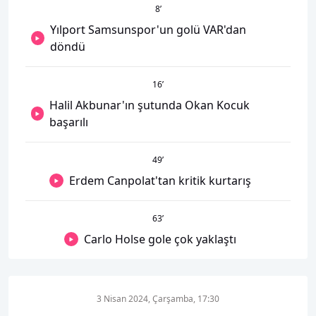
8
’
Yılport Samsunspor'un golü VAR'dan
döndü
16
’
Halil Akbunar'ın şutunda Okan Kocuk
başarılı
49
’
Erdem Canpolat'tan kritik kurtarış
63
’
Carlo Holse gole çok yaklaştı
3 Nisan 2024, Çarşamba, 17:30