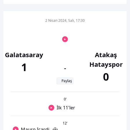
2 Nisan 2024, Salı, 17:30
Galatasaray
Atakaş
Hatayspor
1
-
0
Paylaş
0
’
İlk 11'ler
12
’
Mauro Icardi