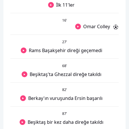
İlk 11'ler
16
’
Omar Colley
27
’
Rams Başakşehir direği geçemedi
68
’
Beşiktaş'ta Ghezzal direğe takıldı
82
’
Berkay'ın vuruşunda Ersin başarılı
87
’
Beşiktaş bir kez daha direğe takıldı