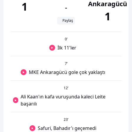
Ankaragücü
1
-
1
Paylaş
0
’
İlk 11'ler
7
’
MKE Ankaragücü gole çok yaklaştı
12
’
Ali Kaan'ın kafa vuruşunda kaleci Leite
başarılı
23
’
Safuri, Bahadır'ı geçemedi