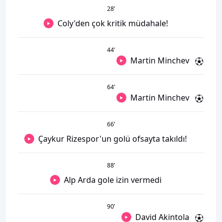
28
’
Coly'den çok kritik müdahale!
44
’
Martin Minchev
64
’
Martin Minchev
66
’
Çaykur Rizespor'un golü ofsayta takıldı!
88
’
Alp Arda gole izin vermedi
90
’
David Akintola