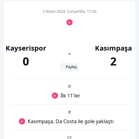
3 Nisan 2024, Çarşamba, 17:30
Kayserispor
Kasımpaşa
-
0
2
Paylaş
0
’
İlk 11'ler
8
’
Kasımpaşa, Da Costa ile gole yaklaştı
22
’