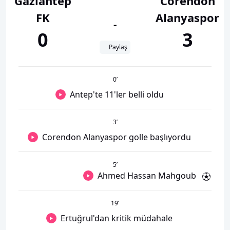
Gaziantep
Corendon
FK
Alanyaspor
-
0
3
Paylaş
0
’
Antep'te 11'ler belli oldu
3
’
Corendon Alanyaspor golle başlıyordu
5
’
Ahmed Hassan Mahgoub
19
’
Ertuğrul'dan kritik müdahale