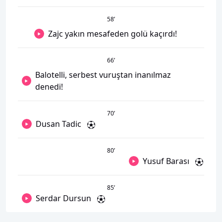
58
’
Zajc yakın mesafeden golü kaçırdı!
66
’
Balotelli, serbest vuruştan inanılmaz
denedi!
70
’
Dusan Tadic
80
’
Yusuf Barası
85
’
Serdar Dursun