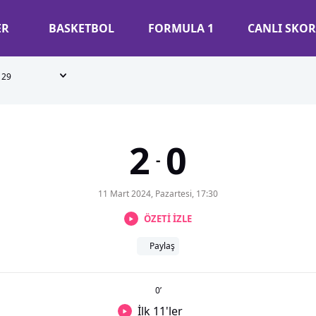
ER
BASKETBOL
FORMULA 1
CANLI SKOR
29
2
0
-
11 Mart 2024, Pazartesi, 17:30
ÖZETİ İZLE
Paylaş
0
’
İlk 11'ler