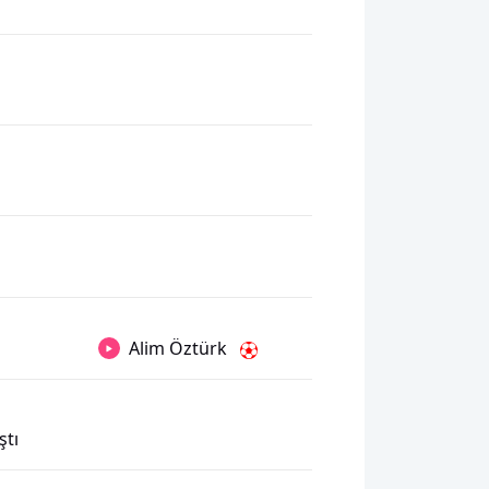
ı
Alim Öztürk
ştı