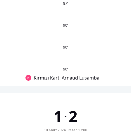
87
’
90
’
90
’
90
’
Kırmızı Kart: Arnaud Lusamba
1
2
-
10 Mart 2024, Pazar, 13:00