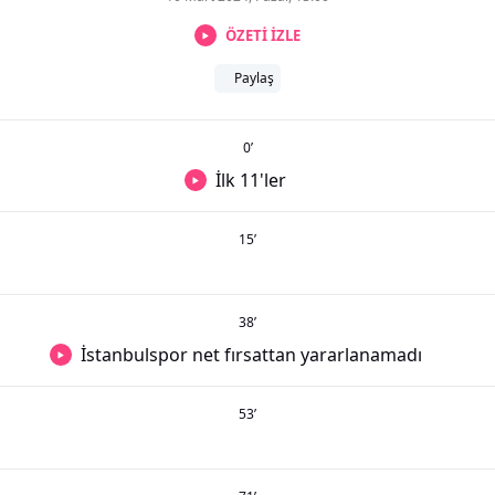
ÖZETİ İZLE
Paylaş
0
’
İlk 11'ler
15
’
38
’
İstanbulspor net fırsattan yararlanamadı
53
’