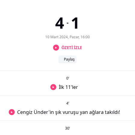
4
1
-
10 Mart 2024, Pazar, 16:00
ÖZETİ İZLE
Paylaş
0
’
İlk 11'ler
4
’
Cengiz Ünder'in şık vuruşu yan ağlara takıldı!
30
’