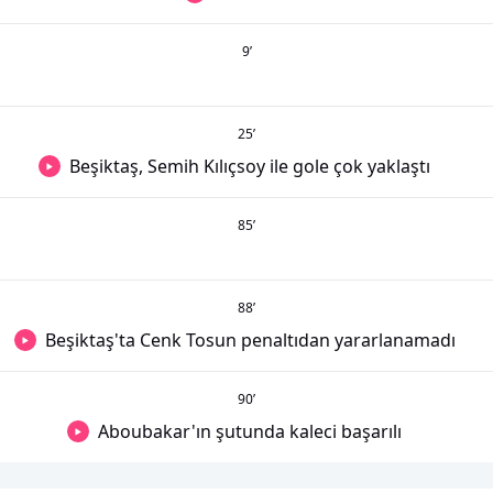
9
’
25
’
Beşiktaş, Semih Kılıçsoy ile gole çok yaklaştı
85
’
88
’
Beşiktaş'ta Cenk Tosun penaltıdan yararlanamadı
90
’
Aboubakar'ın şutunda kaleci başarılı