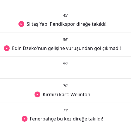
45
’
Siltaş Yapı Pendikspor direğe takıldı!
56
’
Edin Dzeko'nun gelişine vuruşundan gol çıkmadı!
59
’
70
’
Kırmızı kart: Welinton
71
’
Fenerbahçe bu kez direğe takıldı!