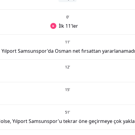
0
’
İlk 11'ler
11
’
Yılport Samsunspor'da Osman net fırsattan yararlanamad
12
’
15
’
51
’
olse, Yılport Samsunspor'u tekrar öne geçirmeye çok yakla