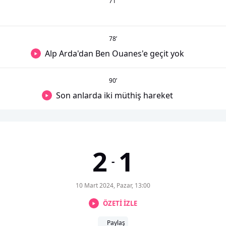
71
’
78
’
Alp Arda'dan Ben Ouanes'e geçit yok
90
’
Son anlarda iki müthiş hareket
2
1
-
10 Mart 2024, Pazar, 13:00
ÖZETİ İZLE
Paylaş