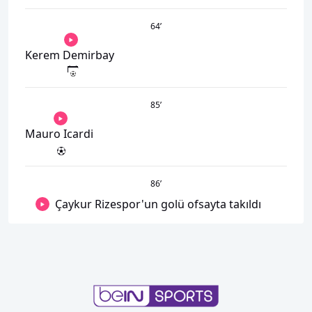
64
’
Kerem Demirbay
85
’
Mauro Icardi
86
’
Çaykur Rizespor'un golü ofsayta takıldı