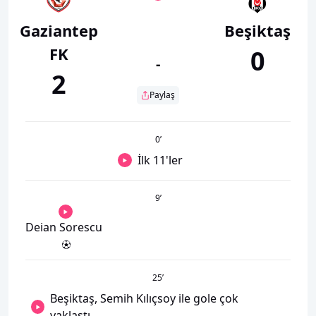
Gaziantep
Beşiktaş
FK
0
-
2
Paylaş
0
’
İlk 11'ler
9
’
Deian Sorescu
25
’
Beşiktaş, Semih Kılıçsoy ile gole çok
yaklaştı