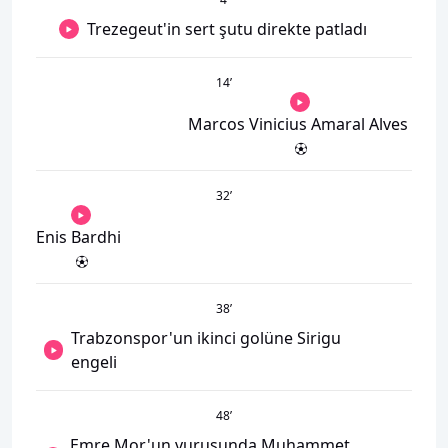
Trezegeut'in sert şutu direkte patladı
14
’
Marcos Vinicius Amaral Alves
32
’
Enis Bardhi
38
’
Trabzonspor'un ikinci golüne Sirigu
engeli
48
’
Emre Mor'un vuruşunda Muhammet