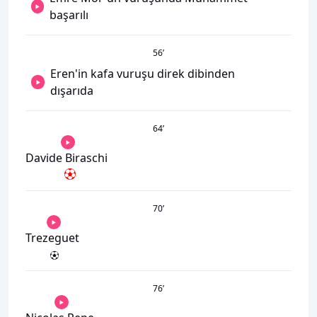
başarılı
56
’
Eren'in kafa vuruşu direk dibinden
dışarıda
64
’
Davide Biraschi
70
’
Trezeguet
76
’