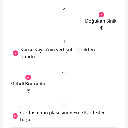
2
’
Doğukan Sinik
4
’
Kartal Kayra'nın sert şutu direkten
döndü
23
’
Mehdi Bourabia
55
’
Cardoso'nun plasesinde Erce Kardeşler
başarılı