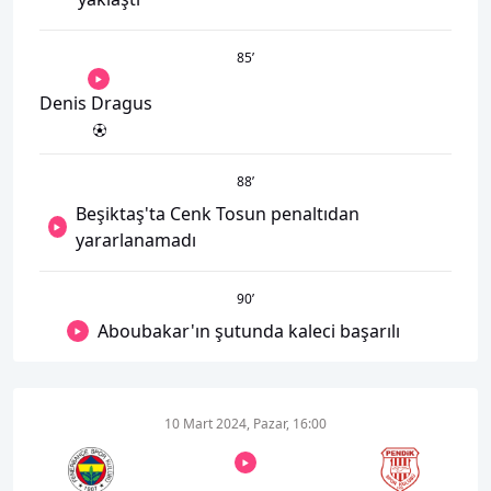
85
’
Denis Dragus
88
’
Beşiktaş'ta Cenk Tosun penaltıdan
yararlanamadı
90
’
Aboubakar'ın şutunda kaleci başarılı
10 Mart 2024, Pazar, 16:00