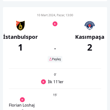
10 Mart 2024, Pazar, 13:00
İstanbulspor
Kasımpaşa
1
2
-
Paylaş
0
’
İlk 11'ler
15
’
Florian Loshaj