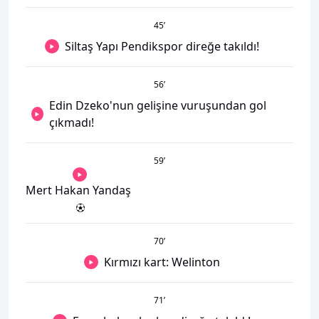
45
’
Siltaş Yapı Pendikspor direğe takıldı!
56
’
Edin Dzeko'nun gelişine vuruşundan gol
çıkmadı!
59
’
Mert Hakan Yandaş
70
’
Kırmızı kart: Welinton
71
’