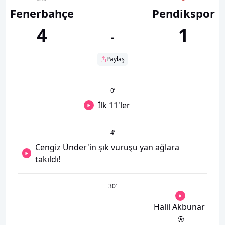
Fenerbahçe
Pendikspor
4
1
-
Paylaş
0
’
İlk 11'ler
4
’
Cengiz Ünder'in şık vuruşu yan ağlara
takıldı!
30
’
Halil Akbunar