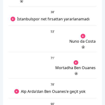
38
’
İstanbulspor net fırsattan yararlanamadı
53
’
Nuno da Costa
71
’
Mortadha Ben Ouanes
78
’
Alp Arda'dan Ben Ouanes'e geçit yok
90
’