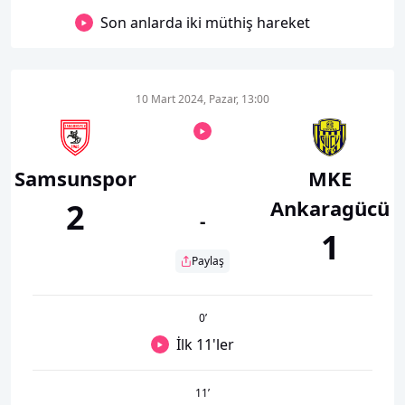
Son anlarda iki müthiş hareket
10 Mart 2024, Pazar, 13:00
Samsunspor
MKE
Ankaragücü
2
-
1
Paylaş
0
’
İlk 11'ler
11
’