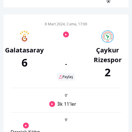
8 Mart 2024, Cuma, 17:00
Galatasaray
Çaykur
Rizespor
6
-
2
Paylaş
0
’
İlk 11'ler
9
’
Derrick Köhn