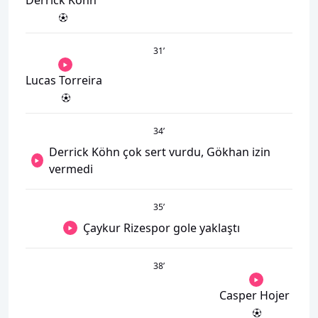
31
’
Lucas Torreira
34
’
Derrick Köhn çok sert vurdu, Gökhan izin
vermedi
35
’
Çaykur Rizespor gole yaklaştı
38
’
Casper Hojer