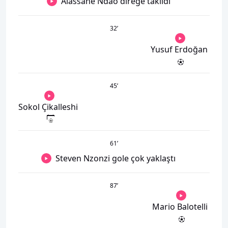
Alassane Ndao direğe takıldı
32
’
Yusuf Erdoğan
45
’
Sokol Çikalleshi
61
’
Steven Nzonzi gole çok yaklaştı
87
’
Mario Balotelli