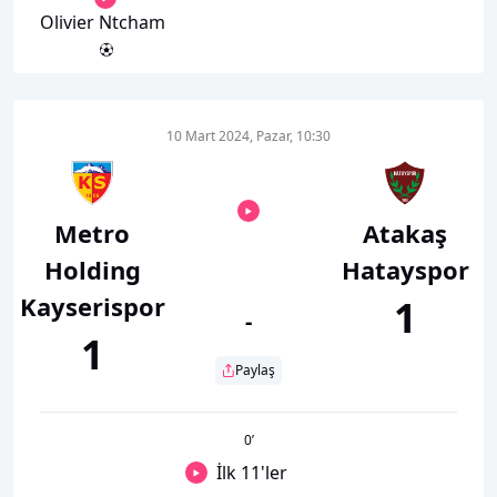
Olivier Ntcham
10 Mart 2024, Pazar, 10:30
Metro
Atakaş
Holding
Hatayspor
Kayserispor
1
-
1
Paylaş
0
’
İlk 11'ler