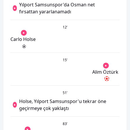
Yılport Samsunspor'da Osman net
fırsattan yararlanamadı
12
’
Carlo Holse
15
’
Alim Öztürk
51
’
Holse, Yılport Samsunspor'u tekrar öne
geçirmeye çok yaklaştı
83
’