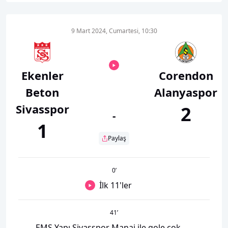
9 Mart 2024, Cumartesi, 10:30
Ekenler
Corendon
Beton
Alanyaspor
Sivasspor
2
-
1
Paylaş
0
’
İlk 11'ler
41
’
EMS Yapı Sivasspor Manaj ile gole çok