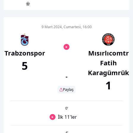
9 Mart 2024, Cumartesi, 16:00
Trabzonspor
Mısırlıcomtr
Fatih
5
Karagümrük
-
1
Paylaş
0
’
İlk 11'ler
4
’