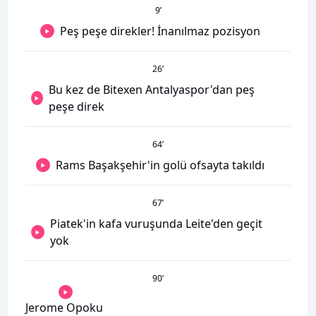
9
’
Peş peşe direkler! İnanılmaz pozisyon
26
’
Bu kez de Bitexen Antalyaspor'dan peş
peşe direk
64
’
Rams Başakşehir'in golü ofsayta takıldı
67
’
Piatek'in kafa vuruşunda Leite'den geçit
yok
90
’
Jerome Opoku