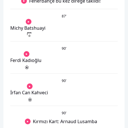
Fenerbahçe bu kez direğe takıldı!
87
’
Michy Batshuayi
90
’
Ferdi Kadıoğlu
90
’
İrfan Can Kahveci
90
’
Kırmızı Kart: Arnaud Lusamba