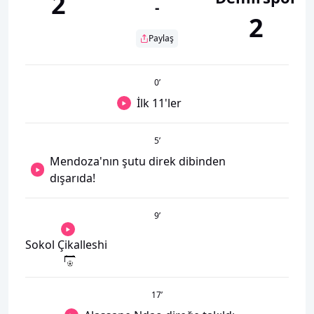
2
-
2
Paylaş
0
’
İlk 11'ler
5
’
Mendoza'nın şutu direk dibinden
dışarıda!
9
’
Sokol Çikalleshi
17
’