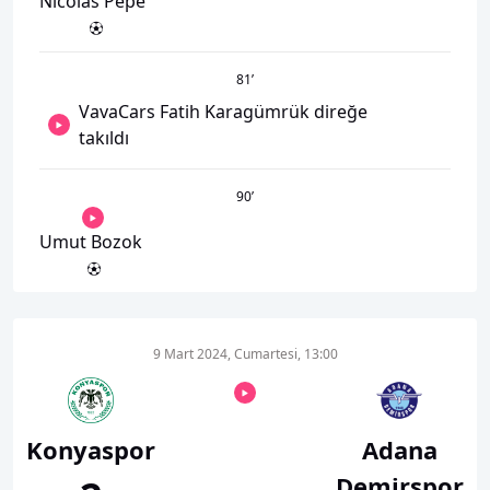
Nicolas Pepe
81
’
VavaCars Fatih Karagümrük direğe
takıldı
90
’
Umut Bozok
9 Mart 2024, Cumartesi, 13:00
Konyaspor
Adana
Demirspor