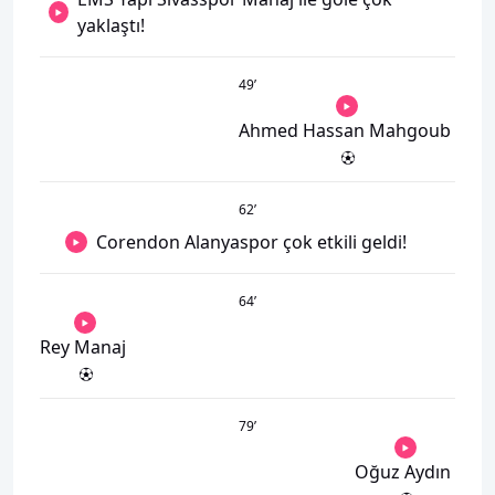
yaklaştı!
49
’
Ahmed Hassan Mahgoub
62
’
Corendon Alanyaspor çok etkili geldi!
64
’
Rey Manaj
79
’
Oğuz Aydın