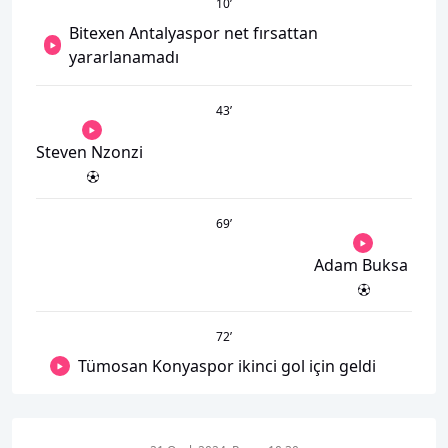
10
’
Bitexen Antalyaspor net fırsattan
yararlanamadı
43
’
Steven Nzonzi
69
’
Adam Buksa
72
’
Tümosan Konyaspor ikinci gol için geldi