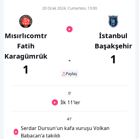
20 Ocak 2024, Cumartesi, 13:00
Mısırlıcomtr
İstanbul
Fatih
Başakşehir
Karagümrük
1
-
1
Paylaş
0
’
İlk 11'ler
41
’
Serdar Dursun'un kafa vuruşu Volkan
Babacan'a takıldı