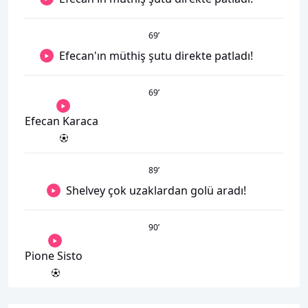
69
’
Efecan'ın müthiş şutu direkte patladı!
69
’
Efecan Karaca
89
’
Shelvey çok uzaklardan golü aradı!
90
’
Pione Sisto