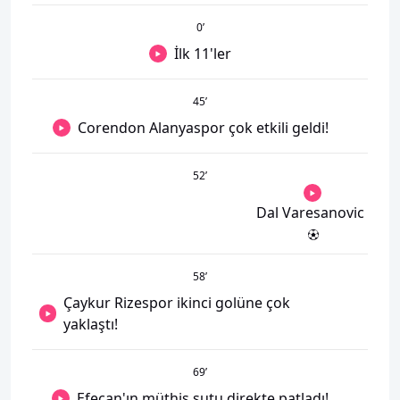
0
’
İlk 11'ler
45
’
Corendon Alanyaspor çok etkili geldi!
52
’
Dal Varesanovic
58
’
Çaykur Rizespor ikinci golüne çok
yaklaştı!
69
’
Efecan'ın müthiş şutu direkte patladı!