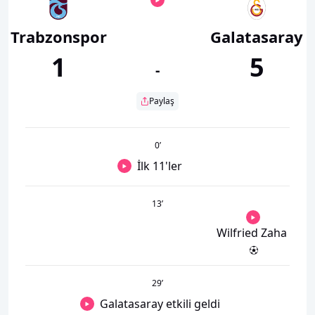
Trabzonspor
Galatasaray
1
5
-
Paylaş
0
’
İlk 11'ler
13
’
Wilfried Zaha
29
’
Galatasaray etkili geldi