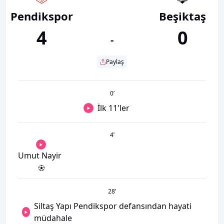
Pendikspor
Beşiktaş
4
0
-
Paylaş
0
’
İlk 11'ler
4
’
Umut Nayir
28
’
Siltaş Yapı Pendikspor defansından hayati
müdahale