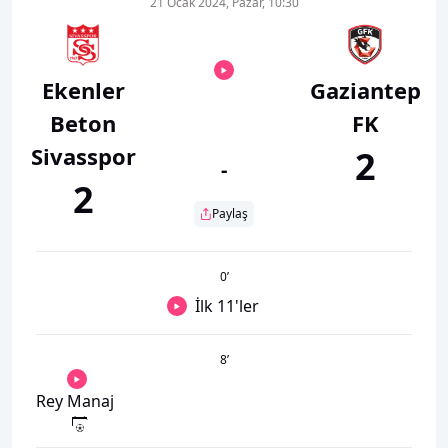
21 Ocak 2024, Pazar, 10:30
Ekenler
Gaziantep
Beton
FK
Sivasspor
2
-
2
Paylaş
0
’
İlk 11'ler
8
’
Rey Manaj