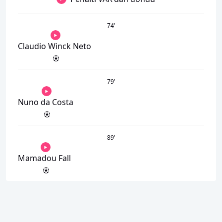
74
’
Claudio Winck Neto
79
’
Nuno da Costa
89
’
Mamadou Fall