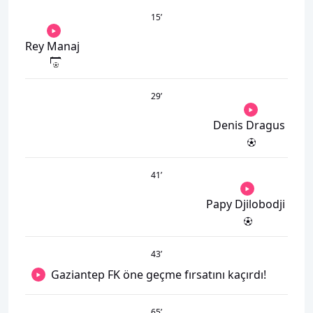
15
’
Rey Manaj
29
’
Denis Dragus
41
’
Papy Djilobodji
43
’
Gaziantep FK öne geçme fırsatını kaçırdı!
65
’