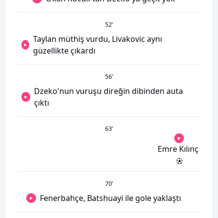
52
’
Taylan müthiş vurdu, Livakovic aynı
güzellikte çıkardı
56
’
Dzeko'nun vuruşu direğin dibinden auta
çıktı
63
’
Emre Kılınç
70
’
Fenerbahçe, Batshuayi ile gole yaklaştı