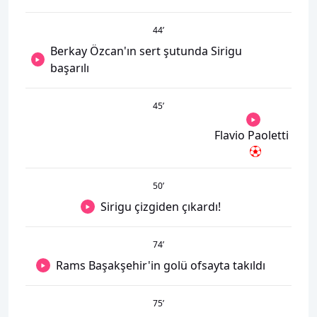
44
’
Berkay Özcan'ın sert şutunda Sirigu
başarılı
45
’
Flavio Paoletti
50
’
Sirigu çizgiden çıkardı!
74
’
Rams Başakşehir'in golü ofsayta takıldı
75
’