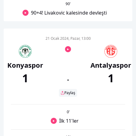
90
’
90+4! Livakovic kalesinde devleşti
21 Ocak 2024, Pazar, 13:00
Konyaspor
Antalyaspor
1
1
-
Paylaş
0
’
İlk 11'ler