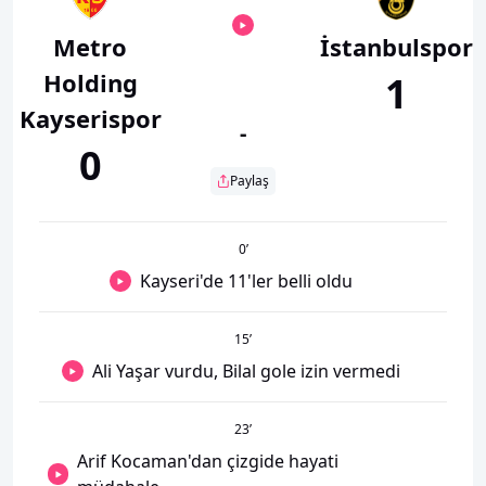
Metro
İstanbulspor
Holding
1
Kayserispor
-
0
Paylaş
0
’
Kayseri'de 11'ler belli oldu
15
’
Ali Yaşar vurdu, Bilal gole izin vermedi
23
’
Arif Kocaman'dan çizgide hayati