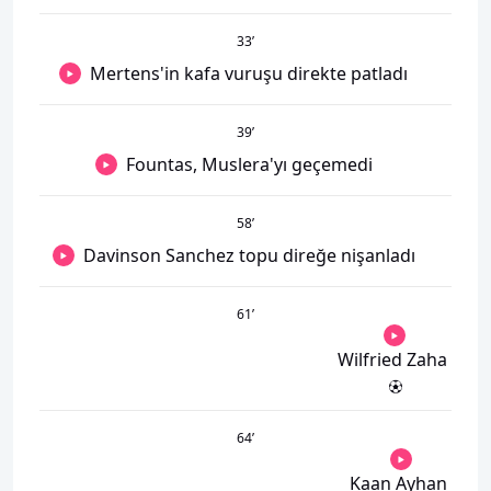
33
’
Mertens'in kafa vuruşu direkte patladı
39
’
Fountas, Muslera'yı geçemedi
58
’
Davinson Sanchez topu direğe nişanladı
61
’
Wilfried Zaha
64
’
Kaan Ayhan