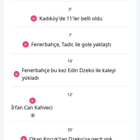
0
’
Kadıköy'de 11'ler belli oldu
7
’
Fenerbahçe, Tadic ile gole yaklaştı
10
’
Fenerbahçe bu kez Edin Dzeko ile kaleyi
yokladı
12
’
İrfan Can Kahveci
35
’
Okan Kocuk'tan Dzeko'ya geçit yok