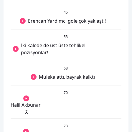
45
’
Erencan Yardımcı gole çok yaklaştı!
53
’
İki kalede de üst üste tehlikeli
pozisyonlar!
68
’
Muleka attı, bayrak kalktı
70
’
Halil Akbunar
73
’