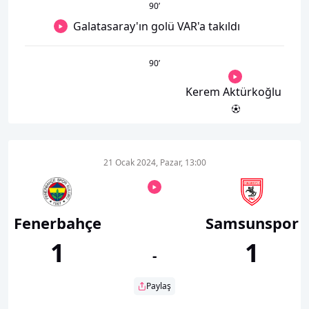
90
’
Galatasaray'ın golü VAR'a takıldı
90
’
Kerem Aktürkoğlu
21 Ocak 2024, Pazar, 13:00
Fenerbahçe
Samsunspor
1
1
-
Paylaş