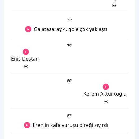
72
’
Galatasaray 4. gole çok yaklaştı
79
’
Enis Destan
80
’
Kerem Aktürkoğlu
82
’
Eren'in kafa vuruşu direği sıyırdı