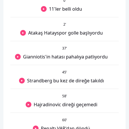
0
’
11'ler belli oldu
2
’
Atakaş Hatayspor golle başlıyordu
37
’
Gianniotis'in hatası pahalıya patlıyordu
45
’
Strandberg bu kez de direğe takıldı
58
’
Hajradinovic direği geçemedi
60
’
Penaltı VAR'dan döndü