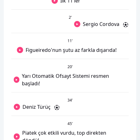
İlk 11'ler
2
’
Sergio Cordova
11
’
Figueiredo'nun şutu az farkla dışarıda!
20
’
Yarı Otomatik Ofsayt Sistemi resmen
başladı!
34
’
Deniz Türüç
45
’
Piatek çok etkili vurdu, top direkten