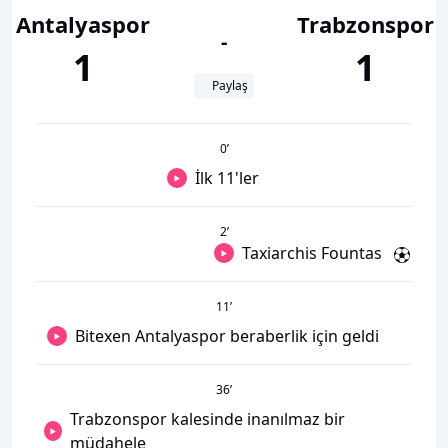
Antalyaspor
Trabzonspor
-
1
1
Paylaş
0
’
İlk 11'ler
2
’
Taxiarchis Fountas
11
’
Bitexen Antalyaspor beraberlik için geldi
36
’
Trabzonspor kalesinde inanılmaz bir
müdahele