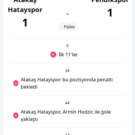
Hatayspor
1
-
1
Paylaş
0
’
İlk 11'ler
34
’
Atakaş Hatayspor bu pozisyonda penaltı
bekledi
44
’
Atakaş Hatayspor, Armin Hodzic ile gole
yaklaştı