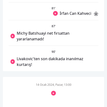
81
’
İrfan Can Kahveci
87
’
Michy Batshuayi net fırsattan
yararlanamadı!
90
’
Livakovic'ten son dakikada inanılmaz
kurtarış!
14 Ocak 2024, Pazar, 13:00