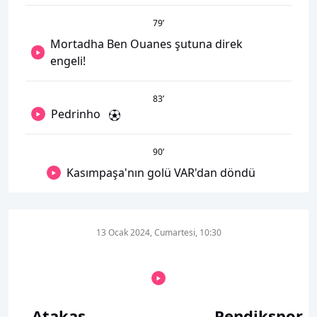
79
’
Mortadha Ben Ouanes şutuna direk
engeli!
83
’
Pedrinho
90
’
Kasımpaşa'nın golü VAR'dan döndü
13 Ocak 2024, Cumartesi, 10:30
Atakaş
Pendikspor