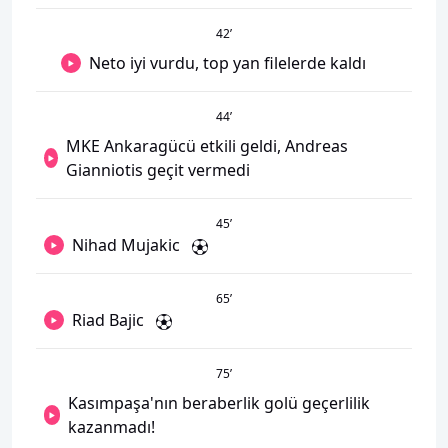
42
’
Neto iyi vurdu, top yan filelerde kaldı
44
’
MKE Ankaragücü etkili geldi, Andreas
Gianniotis geçit vermedi
45
’
Nihad Mujakic
65
’
Riad Bajic
75
’
Kasımpaşa'nın beraberlik golü geçerlilik
kazanmadı!