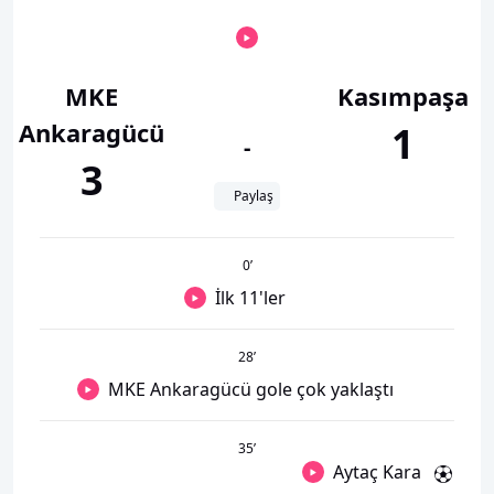
MKE
Kasımpaşa
Ankaragücü
1
-
3
Paylaş
0
’
İlk 11'ler
28
’
MKE Ankaragücü gole çok yaklaştı
35
’
Aytaç Kara