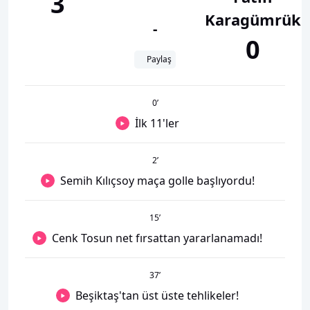
3
Karagümrük
-
0
Paylaş
0
’
İlk 11'ler
2
’
Semih Kılıçsoy maça golle başlıyordu!
15
’
Cenk Tosun net fırsattan yararlanamadı!
37
’
Beşiktaş'tan üst üste tehlikeler!