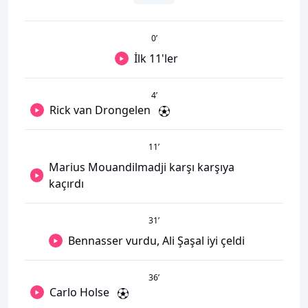
0
’
İlk 11'ler
4
’
Rick van Drongelen
11
’
Marius Mouandilmadji karşı karşıya
kaçırdı
31
’
Bennasser vurdu, Ali Şaşal iyi çeldi
36
’
Carlo Holse