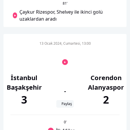
81
’
Çaykur Rizespor, Shelvey ile ikinci golü
uzaklardan aradı
13 Ocak 2024, Cumartesi, 13:00
İstanbul
Corendon
Başakşehir
Alanyaspor
-
3
2
Paylaş
0
’