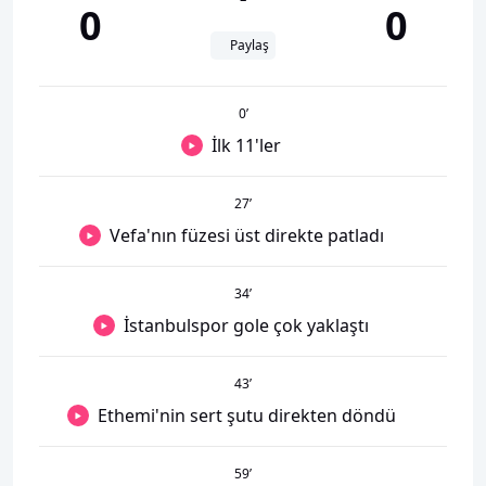
0
0
Paylaş
0
’
İlk 11'ler
27
’
Vefa'nın füzesi üst direkte patladı
34
’
İstanbulspor gole çok yaklaştı
43
’
Ethemi'nin sert şutu direkten döndü
59
’