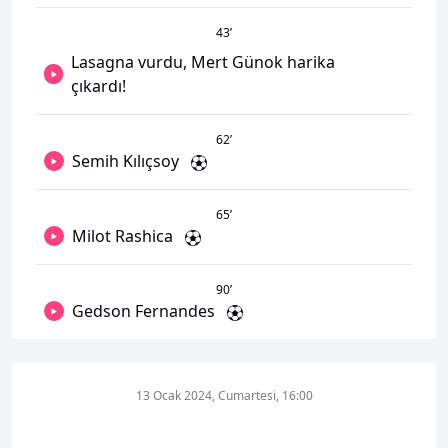
43
’
Lasagna vurdu, Mert Günok harika
çıkardı!
62
’
Semih Kılıçsoy
65
’
Milot Rashica
90
’
Gedson Fernandes
13 Ocak 2024, Cumartesi, 16:00