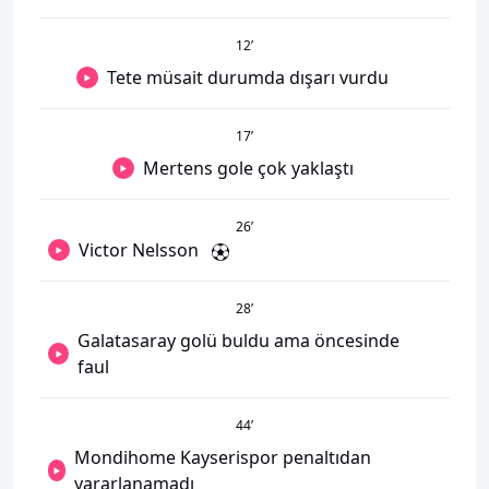
12
’
Tete müsait durumda dışarı vurdu
17
’
Mertens gole çok yaklaştı
26
’
Victor Nelsson
28
’
Galatasaray golü buldu ama öncesinde
faul
44
’
Mondihome Kayserispor penaltıdan
yararlanamadı