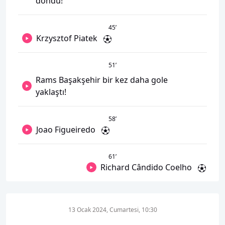
döndü!
45
’
Krzysztof Piatek
51
’
Rams Başakşehir bir kez daha gole
yaklaştı!
58
’
Joao Figueiredo
61
’
Richard Cândido Coelho
13 Ocak 2024, Cumartesi, 10:30