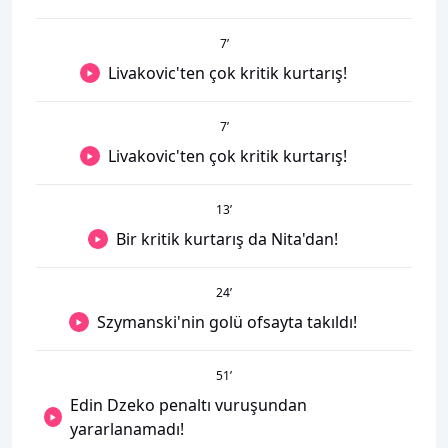
7
’
Livakovic'ten çok kritik kurtarış!
7
’
Livakovic'ten çok kritik kurtarış!
13
’
Bir kritik kurtarış da Nita'dan!
24
’
Szymanski'nin golü ofsayta takıldı!
51
’
Edin Dzeko penaltı vuruşundan
yararlanamadı!