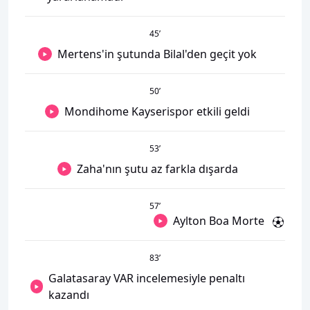
45
’
Mertens'in şutunda Bilal'den geçit yok
50
’
Mondihome Kayserispor etkili geldi
53
’
Zaha'nın şutu az farkla dışarda
57
’
Aylton Boa Morte
83
’
Galatasaray VAR incelemesiyle penaltı
kazandı