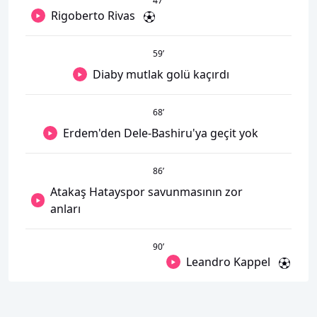
47
’
Rigoberto Rivas
59
’
Diaby mutlak golü kaçırdı
68
’
Erdem'den Dele-Bashiru'ya geçit yok
86
’
Atakaş Hatayspor savunmasının zor
anları
90
’
Leandro Kappel