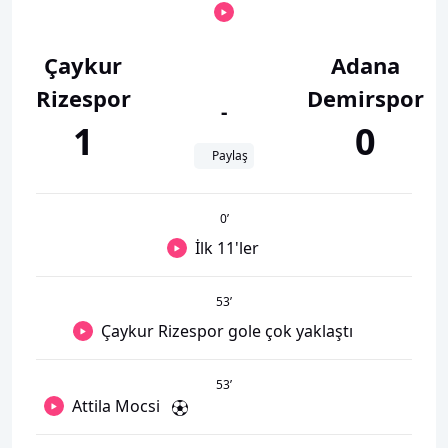
Çaykur
Adana
Rizespor
Demirspor
-
1
0
Paylaş
0
’
İlk 11'ler
53
’
Çaykur Rizespor gole çok yaklaştı
53
’
Attila Mocsi