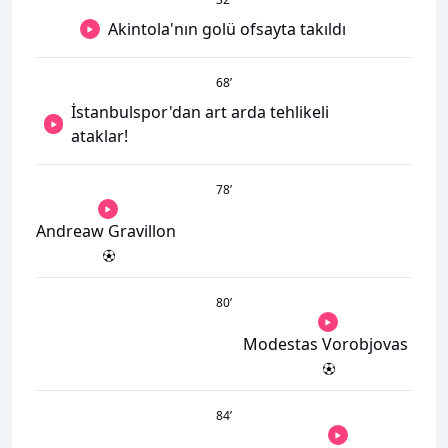
Akintola'nın golü ofsayta takıldı
68
’
İstanbulspor'dan art arda tehlikeli
ataklar!
78
’
Andreaw Gravillon
80
’
Modestas Vorobjovas
84
’