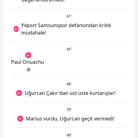
41
’
Yılport Samsunspor defansından kritik
müdahale!
45
’
Paul Onuachu
46
’
Uğurcan Çakır'dan üst üste kurtarışlar!
70
’
Marius vurdu, Uğurcan geçit vermedi!
90
’