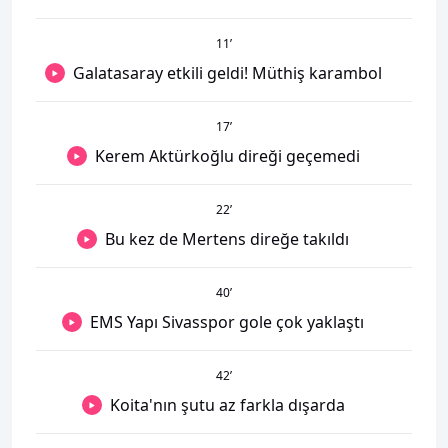
11
’
Galatasaray etkili geldi! Müthiş karambol
17
’
Kerem Aktürkoğlu direği geçemedi
22
’
Bu kez de Mertens direğe takıldı
40
’
EMS Yapı Sivasspor gole çok yaklaştı
42
’
Koita'nın şutu az farkla dışarda