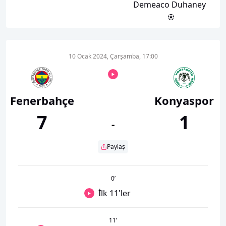
Demeaco Duhaney
10 Ocak 2024, Çarşamba, 17:00
Fenerbahçe
Konyaspor
7
1
-
Paylaş
0
’
İlk 11'ler
11
’