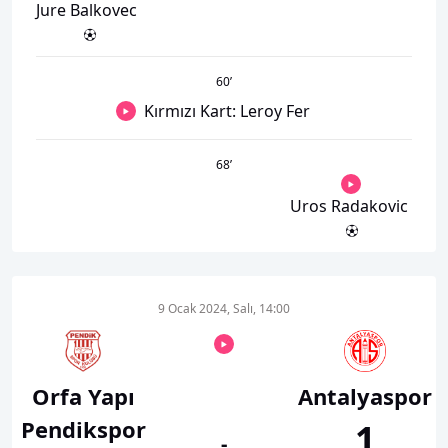
Jure Balkovec
60
’
Kırmızı Kart: Leroy Fer
68
’
Uros Radakovic
9 Ocak 2024, Salı, 14:00
Orfa Yapı
Antalyaspor
Pendikspor
1
-