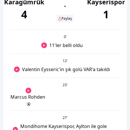
Karagümrük
Kayserispor
-
4
1
Paylaş
0
’
11'ler belli oldu
12
’
Valentin Eysseric'in şık golü VAR'a takıldı
23
’
Marcus Rohden
27
’
Mondihome Kayserispor, Aylton ile gole