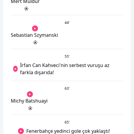
Mert Müldür
44
’
Sebastian Szymanski
55
’
İrfan Can Kahveci'nin serbest vuruşu az
farkla dışarıda!
63
’
Michy Batshuayi
65
’
Fenerbahçe yedinci gole çok yaklaştı!