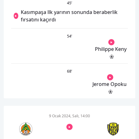
45
’
Kasımpaşa llk yarının sonunda beraberlik
fırsatını kaçırdı
54
’
Philippe Keny
68
’
Jerome Opoku
9 Ocak 2024, Salı, 14:00