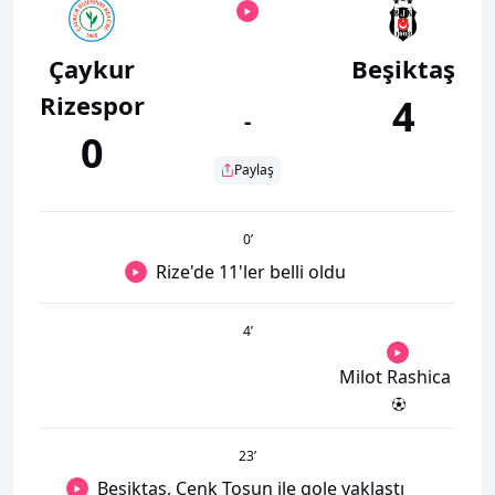
Çaykur
Beşiktaş
Rizespor
4
-
0
Paylaş
0
’
Rize'de 11'ler belli oldu
4
’
Milot Rashica
23
’
Beşiktaş, Cenk Tosun ile gole yaklaştı