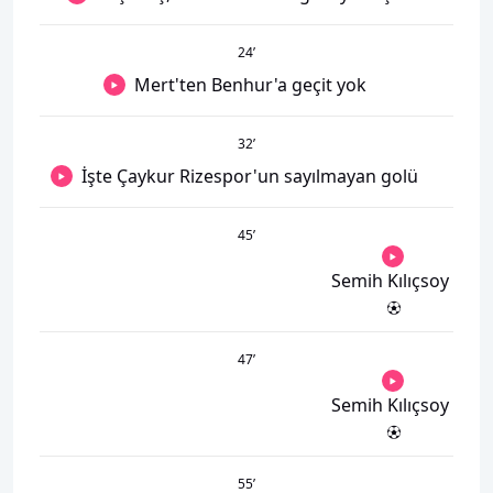
24
’
Mert'ten Benhur'a geçit yok
32
’
İşte Çaykur Rizespor'un sayılmayan golü
45
’
Semih Kılıçsoy
47
’
Semih Kılıçsoy
55
’