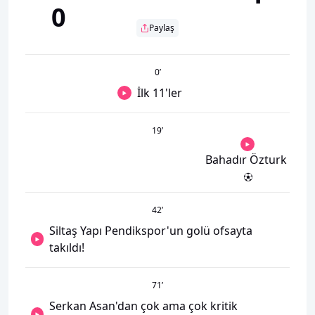
0
Paylaş
0
’
İlk 11'ler
19
’
Bahadır Özturk
42
’
Siltaş Yapı Pendikspor'un golü ofsayta
takıldı!
71
’
Serkan Asan'dan çok ama çok kritik