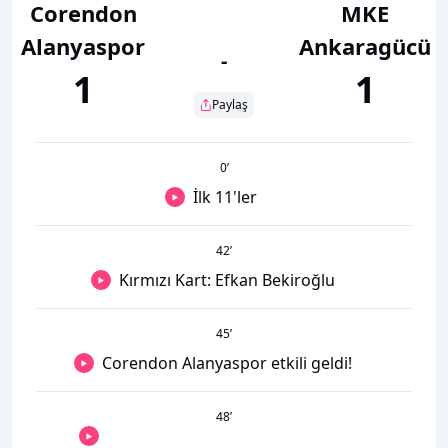
Corendon
MKE
Alanyaspor
Ankaragücü
-
1
1
Paylaş
0
’
İlk 11'ler
42
’
Kırmızı Kart: Efkan Bekiroğlu
45
’
Corendon Alanyaspor etkili geldi!
48
’