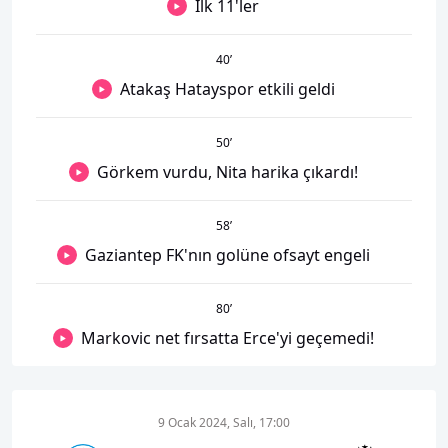
İlk 11'ler
40
’
Atakaş Hatayspor etkili geldi
50
’
Görkem vurdu, Nita harika çıkardı!
58
’
Gaziantep FK'nın golüne ofsayt engeli
80
’
Markovic net fırsatta Erce'yi geçemedi!
9 Ocak 2024, Salı, 17:00