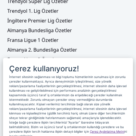
Trendyol Süper Lig Özetler
Trendyol 1. Lig Özetler
İngiltere Premier Lig Özetler
Almanya Bundesliga Özetler
Fransa Ligue 1 Özetler
Almanya 2. Bundesliga Özetler
Fransa Ligue 2 Özetler
Çerez kullanıyoruz!
Tenis
İnternet sitesinin sağlanması ve bilgi toplumu hizmetlerinin sunulması için zorunlu
Video Liste
çerezler kullanmaktayız. Ayrıca deneyiminizin iyileştirilmesi, size yönelik
reklam/pazarlama faaliyetlerinin gerçekleştirilmesi, internet sitesinin daha işlevsel
Foto Galeriler
kullanılması ve geliştirilebilmesi için performans analizinin gerçekleştirilmesi
kapsamında üçüncü taraf iş ortaklarımızın da erişebileceği çerezler kullanılmak
istenmektedir. Zorunlu olmayan çerezler onay vermediğiniz durumlarda
kullanılmayacaktır. Kişisel verileriniz tercihinize bağlı olarak size yönelik
Üyelik
Yayın Akışı
Reklam
Site Sözleşmesi
reklam/pazarlama faaliyetlerinin gerçekleştirilmesi, internet sitesinin daha işlevsel
kılınması ve kişiselleştirme (gizlilik tercihiniz hariç olmak üzere diğer tercihlerinizin
Künye ve İletişim
Çerez Politikası
siteye tekrar girdiğinizde hatırlanmasını sağlamak) amaçlarıyla işlenebilecektir.
İsteğe bağlı çerezlere ilişkin tercihlerinizi “Ayarlar” ibaresine tıklayarak
Çerez Yönetimi
Veri Sahibi Başvuru Formu
belirtebilirsiniz. Bizim ve üçüncü taraf iş ortaklarımızın kullandığı çerezlere ve bu
çerezlere ilişkin tercih haklarına ilişkin detaylı bilgiler için
Çerez Aydınlatma Metni
ni
Nereden İzlerim
inceleyebilirsiniz.