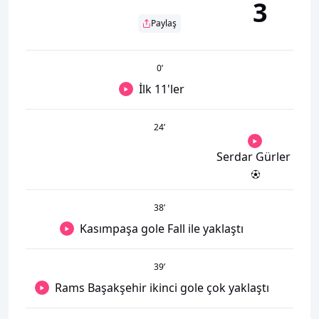
3
Paylaş
0
’
İlk 11'ler
24
’
Serdar Gürler
38
’
Kasımpaşa gole Fall ile yaklaştı
39
’
Rams Başakşehir ikinci gole çok yaklaştı