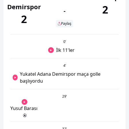
Demirspor
2
-
2
Paylaş
0
’
İlk 11'ler
4
’
Yukatel Adana Demirspor maça golle
başlıyordu
29
’
Yusuf Barası
32
’