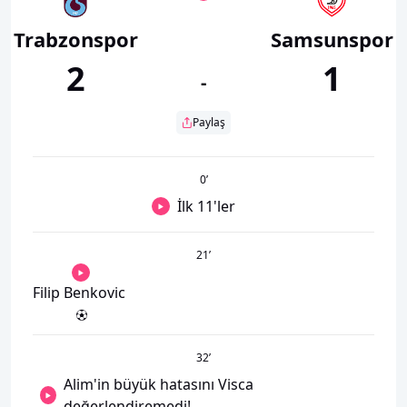
Trabzonspor
Samsunspor
2
1
-
Paylaş
0
’
İlk 11'ler
21
’
Filip Benkovic
32
’
Alim'in büyük hatasını Visca
değerlendiremedi!