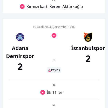
Kırmızı kart: Kerem Aktürkoğlu
10 Ocak 2024, Çarşamba, 17:00
Adana
İstanbulspor
Demirspor
2
-
2
Paylaş
0
’
İlk 11'ler
4
’