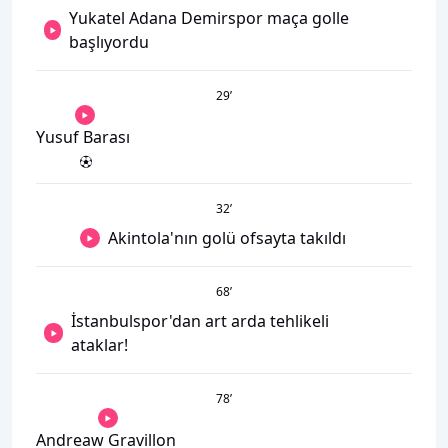
Yukatel Adana Demirspor maça golle
başlıyordu
29
’
Yusuf Barası
32
’
Akintola'nın golü ofsayta takıldı
68
’
İstanbulspor'dan art arda tehlikeli
ataklar!
78
’
Andreaw Gravillon