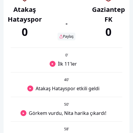
Atakaş
Gaziantep
Hatayspor
FK
-
0
0
Paylaş
0
’
İlk 11'ler
40
’
Atakaş Hatayspor etkili geldi
50
’
Görkem vurdu, Nita harika çıkardı!
58
’