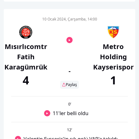
10 Ocak 2024, Çarşamba, 14:00
Mısırlıcomtr
Metro
Fatih
Holding
Karagümrük
Kayserispor
-
4
1
Paylaş
0
’
11'ler belli oldu
12
’