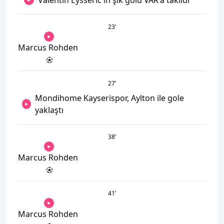
Valentin Eysseric'in şık golü VAR'a takıldı
23
’
Marcus Rohden
27
’
Mondihome Kayserispor, Aylton ile gole
yaklaştı
38
’
Marcus Rohden
41
’
Marcus Rohden