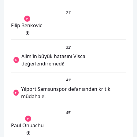
21
’
Filip Benkovic
32
’
Alim'in büyük hatasını Visca
değerlendiremedi!
41
’
Yılport Samsunspor defansından kritik
müdahale!
45
’
Paul Onuachu