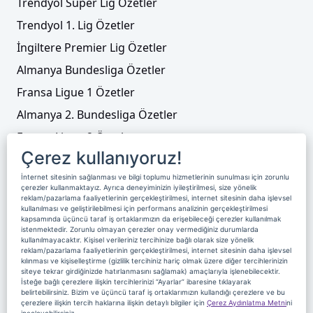
Trendyol Süper Lig Özetler
Trendyol 1. Lig Özetler
İngiltere Premier Lig Özetler
Almanya Bundesliga Özetler
Fransa Ligue 1 Özetler
Almanya 2. Bundesliga Özetler
Fransa Ligue 2 Özetler
Çerez kullanıyoruz!
Tenis
İnternet sitesinin sağlanması ve bilgi toplumu hizmetlerinin sunulması için zorunlu
Video Liste
çerezler kullanmaktayız. Ayrıca deneyiminizin iyileştirilmesi, size yönelik
reklam/pazarlama faaliyetlerinin gerçekleştirilmesi, internet sitesinin daha işlevsel
Foto Galeriler
kullanılması ve geliştirilebilmesi için performans analizinin gerçekleştirilmesi
kapsamında üçüncü taraf iş ortaklarımızın da erişebileceği çerezler kullanılmak
istenmektedir. Zorunlu olmayan çerezler onay vermediğiniz durumlarda
kullanılmayacaktır. Kişisel verileriniz tercihinize bağlı olarak size yönelik
Üyelik
Yayın Akışı
Reklam
Site Sözleşmesi
reklam/pazarlama faaliyetlerinin gerçekleştirilmesi, internet sitesinin daha işlevsel
kılınması ve kişiselleştirme (gizlilik tercihiniz hariç olmak üzere diğer tercihlerinizin
Künye ve İletişim
Çerez Politikası
siteye tekrar girdiğinizde hatırlanmasını sağlamak) amaçlarıyla işlenebilecektir.
İsteğe bağlı çerezlere ilişkin tercihlerinizi “Ayarlar” ibaresine tıklayarak
Çerez Yönetimi
Veri Sahibi Başvuru Formu
belirtebilirsiniz. Bizim ve üçüncü taraf iş ortaklarımızın kullandığı çerezlere ve bu
çerezlere ilişkin tercih haklarına ilişkin detaylı bilgiler için
Çerez Aydınlatma Metni
ni
Nereden İzlerim
inceleyebilirsiniz.