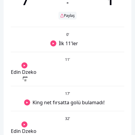
7
1
-
Paylaş
0
’
İlk 11'ler
11
’
Edin Dzeko
17
’
King net fırsatta golü bulamadı!
32
’
Edin Dzeko