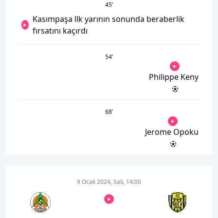
45
’
Kasımpaşa llk yarının sonunda beraberlik
fırsatını kaçırdı
54
’
Philippe Keny
68
’
Jerome Opoku
9 Ocak 2024, Salı, 14:00