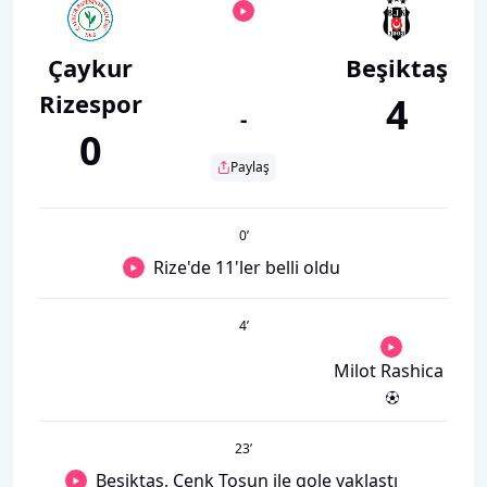
Çaykur
Beşiktaş
Rizespor
4
-
0
Paylaş
0
’
Rize'de 11'ler belli oldu
4
’
Milot Rashica
23
’
Beşiktaş, Cenk Tosun ile gole yaklaştı