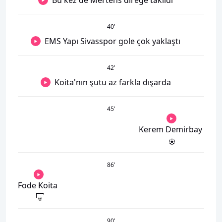
Bu kez de Mertens direğe takıldı
40
’
EMS Yapı Sivasspor gole çok yaklaştı
42
’
Koita'nın şutu az farkla dışarda
45
’
Kerem Demirbay
86
’
Fode Koita
90
’