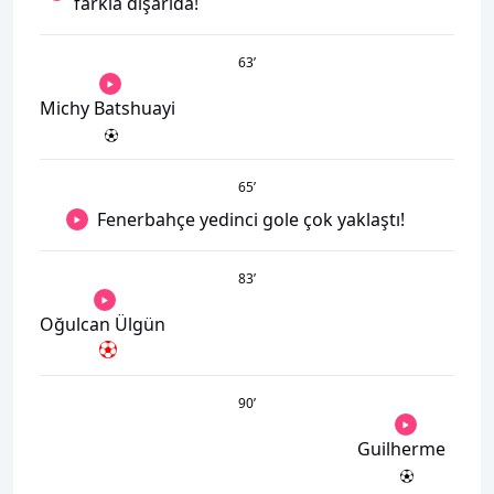
farkla dışarıda!
63
’
Michy Batshuayi
65
’
Fenerbahçe yedinci gole çok yaklaştı!
83
’
Oğulcan Ülgün
90
’
Guilherme