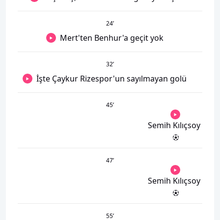
24
’
Mert'ten Benhur'a geçit yok
32
’
İşte Çaykur Rizespor'un sayılmayan golü
45
’
Semih Kılıçsoy
47
’
Semih Kılıçsoy
55
’