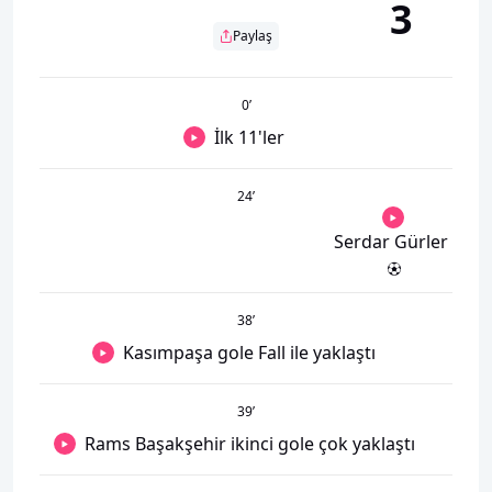
3
Paylaş
0
’
İlk 11'ler
24
’
Serdar Gürler
38
’
Kasımpaşa gole Fall ile yaklaştı
39
’
Rams Başakşehir ikinci gole çok yaklaştı