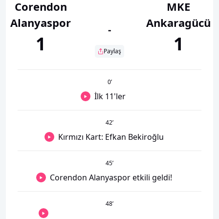
Corendon
MKE
Alanyaspor
Ankaragücü
-
1
1
Paylaş
0
’
İlk 11'ler
42
’
Kırmızı Kart: Efkan Bekiroğlu
45
’
Corendon Alanyaspor etkili geldi!
48
’