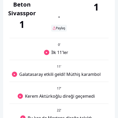
Beton
1
Sivasspor
-
1
Paylaş
0
’
İlk 11'ler
11
’
Galatasaray etkili geldi! Müthiş karambol
17
’
Kerem Aktürkoğlu direği geçemedi
22
’