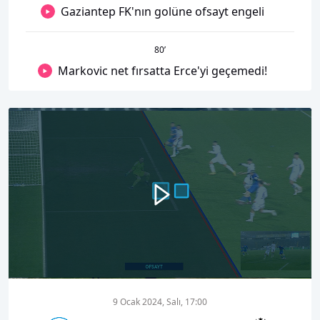
Gaziantep FK'nın golüne ofsayt engeli
80
’
Markovic net fırsatta Erce'yi geçemedi!
00:00
03:18
9 Ocak 2024, Salı, 17:00