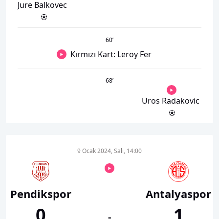
Jure Balkovec
60
’
Kırmızı Kart: Leroy Fer
68
’
Uros Radakovic
9 Ocak 2024, Salı, 14:00
Pendikspor
Antalyaspor
0
1
-