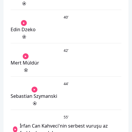
40
’
Edin Dzeko
42
’
Mert Müldür
44
’
Sebastian Szymanski
55
’
İrfan Can Kahveci'nin serbest vuruşu az