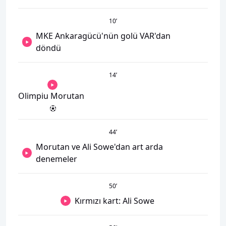
10
’
MKE Ankaragücü'nün golü VAR'dan
döndü
14
’
Olimpiu Morutan
44
’
Morutan ve Ali Sowe'dan art arda
denemeler
50
’
Kırmızı kart: Ali Sowe