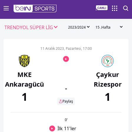
TRENDYOL SÜPER LİG
2023/2024
15 .Hafta
11 Aralık 2023, Pazartesi, 17:00
MKE
Çaykur
Ankaragücü
Rizespor
-
1
1
Paylaş
0
’
İlk 11'ler