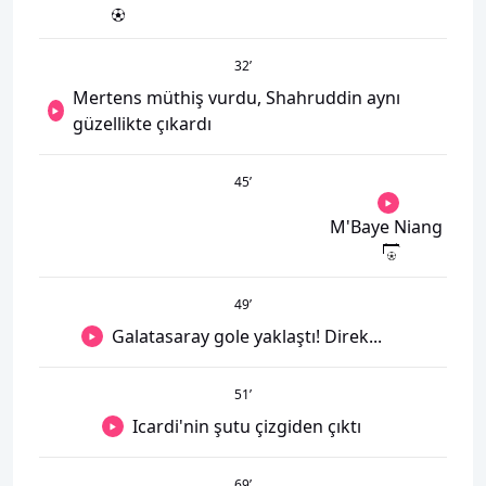
32
’
Mertens müthiş vurdu, Shahruddin aynı
güzellikte çıkardı
45
’
M'Baye Niang
49
’
Galatasaray gole yaklaştı! Direk...
51
’
Icardi'nin şutu çizgiden çıktı
69
’