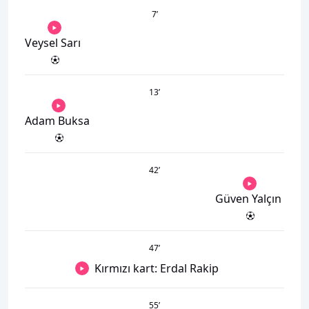
7
’
Veysel Sarı
13
’
Adam Buksa
42
’
Güven Yalçın
47
’
Kırmızı kart: Erdal Rakip
55
’