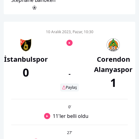
10 Aralık 2023, Pazar, 10:30
İstanbulspor
Corendon
Alanyaspor
0
-
1
Paylaş
0
’
11'ler belli oldu
27
’