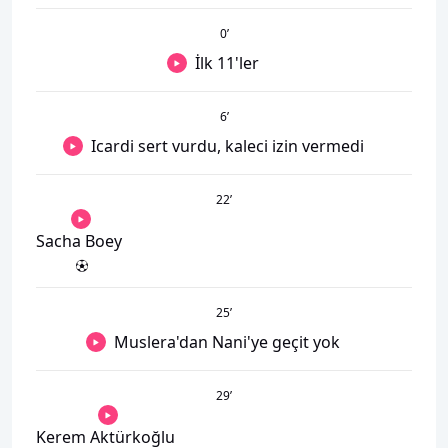
0
’
İlk 11'ler
6
’
Icardi sert vurdu, kaleci izin vermedi
22
’
Sacha Boey
25
’
Muslera'dan Nani'ye geçit yok
29
’
Kerem Aktürkoğlu