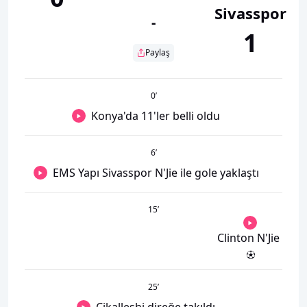
Sivasspor
-
1
Paylaş
0
’
Konya'da 11'ler belli oldu
6
’
EMS Yapı Sivasspor N'Jie ile gole yaklaştı
15
’
Clinton N'Jie
25
’