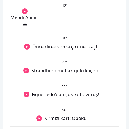
12
’
Mehdi Abeid
20
’
Önce direk sonra çok net kaçtı
27
’
Strandberg mutlak golü kaçırdı
55
’
Figueiredo'dan çok kötü vuruş!
90
’
Kırmızı kart: Opoku