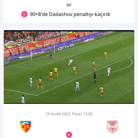
90
’
90+8'de Dadashov penaltıyı kaçırdı
00:01
00:00
10 Aralık 2023, Pazar, 13:00