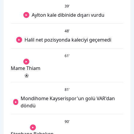
39
’
Aylton kale dibinide dışarı vurdu
48
’
Halil net pozisyonda kaleciyi geçemedi
61
’
Mame Thiam
81
’
Mondihome Kayserispor'un golü VAR'dan
döndü
90
’
Stephane Bahoken