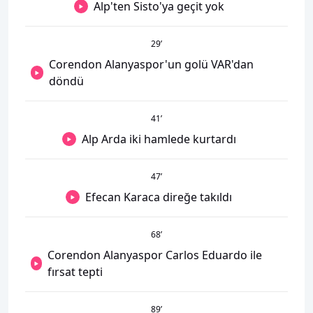
Alp'ten Sisto'ya geçit yok
29
’
Corendon Alanyaspor'un golü VAR'dan
döndü
41
’
Alp Arda iki hamlede kurtardı
47
’
Efecan Karaca direğe takıldı
68
’
Corendon Alanyaspor Carlos Eduardo ile
fırsat tepti
89
’