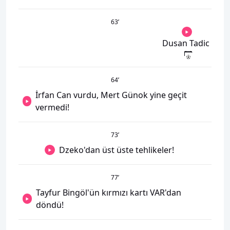
63
’
Dusan Tadic
64
’
İrfan Can vurdu, Mert Günok yine geçit
vermedi!
73
’
Dzeko'dan üst üste tehlikeler!
77
’
Tayfur Bingöl'ün kırmızı kartı VAR'dan
döndü!