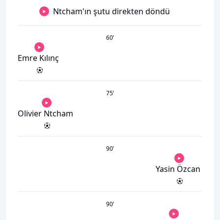
Ntcham'ın şutu direkten döndü
60
’
Emre Kılınç
75
’
Olivier Ntcham
90
’
Yasin Özcan
90
’