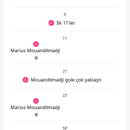
0
’
İlk 11'ler
11
’
Marius Mouandilmadji
21
’
Mouandilmadji gole çok yaklaştı
22
’
Marius Mouandilmadji
50
’