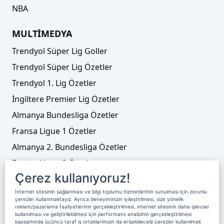
NBA
MULTİMEDYA
Trendyol Süper Lig Goller
Trendyol Süper Lig Özetler
Trendyol 1. Lig Özetler
İngiltere Premier Lig Özetler
Almanya Bundesliga Özetler
Fransa Ligue 1 Özetler
Almanya 2. Bundesliga Özetler
Fransa Ligue 2 Özetler
Çerez kullanıyoruz!
Tenis
İnternet sitesinin sağlanması ve bilgi toplumu hizmetlerinin sunulması için zorunlu
Video Liste
çerezler kullanmaktayız. Ayrıca deneyiminizin iyileştirilmesi, size yönelik
reklam/pazarlama faaliyetlerinin gerçekleştirilmesi, internet sitesinin daha işlevsel
Foto Galeriler
kullanılması ve geliştirilebilmesi için performans analizinin gerçekleştirilmesi
kapsamında üçüncü taraf iş ortaklarımızın da erişebileceği çerezler kullanılmak