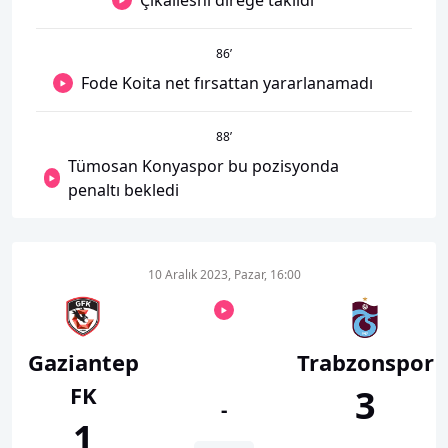
Çikalleshi direğe takıldı
86
’
Fode Koita net fırsattan yararlanamadı
88
’
Tümosan Konyaspor bu pozisyonda
penaltı bekledi
10 Aralık 2023, Pazar, 16:00
Gaziantep
Trabzonspor
FK
3
-
1