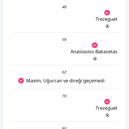
48
’
Trezeguet
59
’
Anastasios Bakasetas
62
’
Maxim, Uğurcan ve direği geçemedi
76
’
Trezeguet
80
’