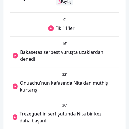
Paylaş
0
’
İlk 11'ler
16
’
Bakasetas serbest vuruşta uzaklardan
denedi
32
’
Onuachu'nun kafasında Nita'dan müthiş
kurtarış
36
’
Trezeguet'in sert şutunda Nita bir kez
daha başarılı