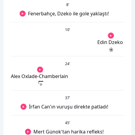
8
’
Fenerbahçe, Dzeko ile gole yaklaştı!
10
’
Edin Dzeko
24
’
Alex Oxlade-Chamberlain
37
’
İrfan Can'ın vuruşu direkte patladı!
45
’
Mert Günok'tan harika refleks!